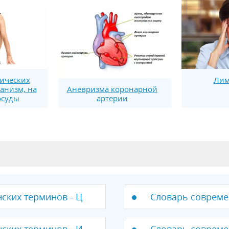
ических
Лим
ганизм, на
Аневризма коронарной
осуды
артерии
ских терминов - Ц
Словарь совреме