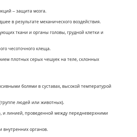
нкций – защита мозга.
дшее в результате механического воздействия.
ующих ткани и органы головы, грудной клетки и
ого чесоточного клеща.
ем плотных серых чешуек на теле, склонных
сивными болями в суставах, высокой температурой
группе людей или животных).
р, и линией, проведенной между передневерхними
и внутренних органов.