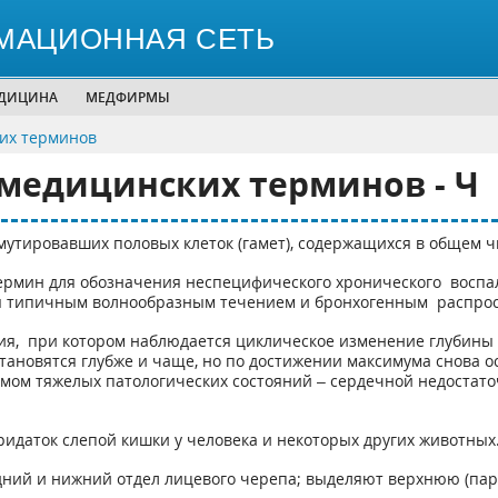
МАЦИОННАЯ СЕТЬ
ЕДИЦИНА
МЕДФИРМЫ
их терминов
медицинских терминов - Ч
мутировавших половых клеток (гамет), содержащихся в общем ч
ермин для обозначения неспецифического хронического воспал
ся типичным волнообразным течением и бронхогенным распро
ия, при котором наблюдается циклическое изменение глубины 
тановятся глубже и чаще, но по достижении максимума снова о
томом тяжелых патологических состояний – сердечной недоста
придаток слепой кишки у человека и некоторых других животных
едний и нижний отдел лицевого черепа; выделяют верхнюю (па