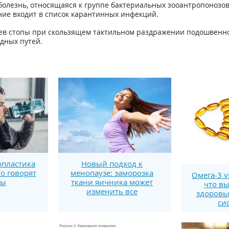
олезнь, относящаяся к группе бактериальных зооантропонозов
ие входит в список карантинных инфекций.
ев стопы при скользящем тактильном раздражении подошвенной
дных путей.
пластика
Новый подход к
то говорят
менопаузе: заморозка
Омега-3 v
ты
ткани яичника может
что вы
изменить все
здоровь
си