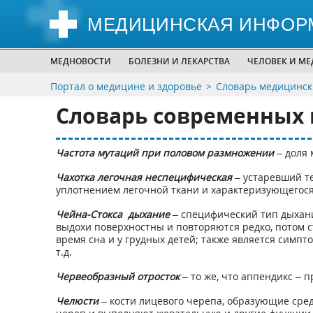
МЕДИЦИНСКАЯ ИНФОР
МЕДНОВОСТИ
БОЛЕЗНИ И ЛЕКАРСТВА
ЧЕЛОВЕК И М
Портал о медицине и здоровье
Словарь медицинск
Словарь современных 
Частота мутаций при половом размножении
– доля 
Чахотка легочная неспецифическая
– устаревший т
уплотнением легочной ткани и характеризующего
Чейна-Стокса дыхание
– специфический тип дыхан
выдохи поверхностны и повторяются редко, потом с
время сна и у грудных детей; также является симп
т.д.
Червеобразный отросток
– то же, что аппендикс – 
Челюсти
– кости лицевого черепа, образующие ср