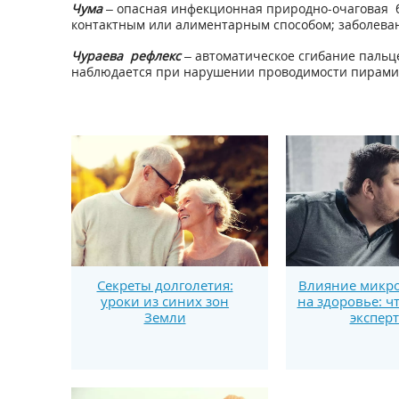
Чума
– опасная инфекционная природно-очаговая б
контактным или алиментарным способом; заболеван
Чураева
рефлекс
– автоматическое сгибание пальц
наблюдается при нарушении проводимости пирами
Секреты долголетия:
Влияние микро
уроки из синих зон
на здоровье: ч
Земли
экспер