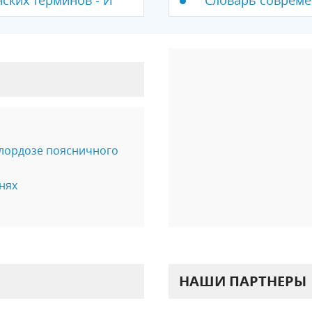
ских терминов - И
Словарь совреме
лордозе поясничного
нях
НАШИ ПАРТНЕРЫ