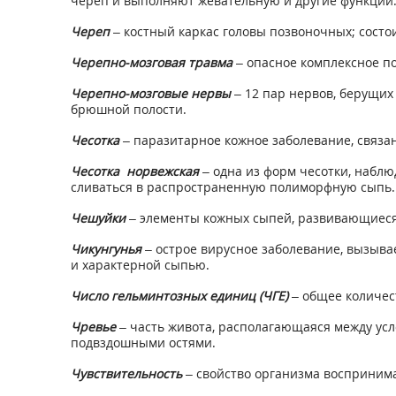
череп и выполняют жевательную и другие функции
Череп
– костный каркас головы позвоночных; состо
Черепно-мозговая травма
– опасное комплексное по
Черепно-мозговые нервы
– 12 пар нервов, берущих
брюшной полости.
Чесотка
– паразитарное кожное заболевание, связа
Чесотка норвежская
– одна из форм чесотки, набл
сливаться в распространенную полиморфную сыпь.
Чешуйки
– элементы кожных сыпей, развивающиеся 
Чикунгунья
– острое вирусное заболевание, вызыва
и характерной сыпью.
Число гельминтозных единиц
(ЧГЕ)
– общее количес
Чревье
– часть живота, располагающаяся между ус
подвздошными остями.
Чувствительность
– свойство организма воспринима