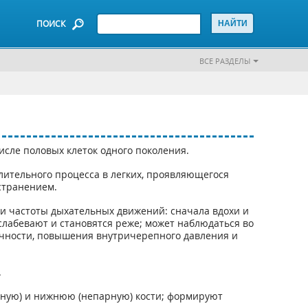
ПОИСК
ВСЕ РАЗДЕЛЫ
исле половых клеток одного поколения.
ительного процесса в легких, проявляющегося
странением.
и частоты дыхательных движений: сначала вдохи и
слабевают и становятся реже; может наблюдаться во
точности, повышения внутричерепного давления и
.
рную) и нижнюю (непарную) кости; формируют