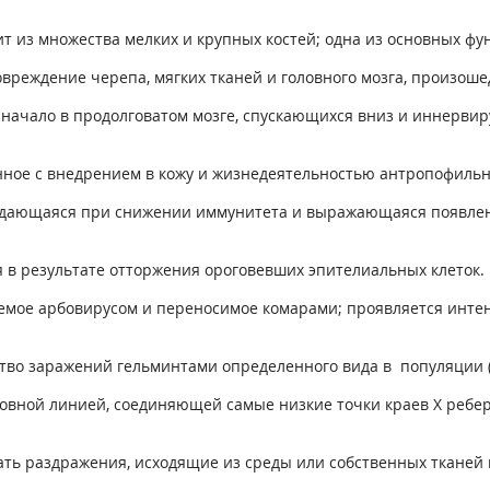
.
ит из множества мелких и крупных костей; одна из основных фу
вреждение черепа, мягких тканей и головного мозга, произоше
 начало в продолговатом мозге, спускающихся вниз и иннервир
нное с внедрением в кожу и жизнедеятельностью антропофильн
юдающаяся при снижении иммунитета и выражающаяся появлени
в результате отторжения ороговевших эпителиальных клеток.
емое арбовирусом и переносимое комарами; проявляется интен
тво заражений гельминтами определенного вида в популяции (
ловной линией, соединяющей самые низкие точки краев Х ребе
ть раздражения, исходящие из среды или собственных тканей 