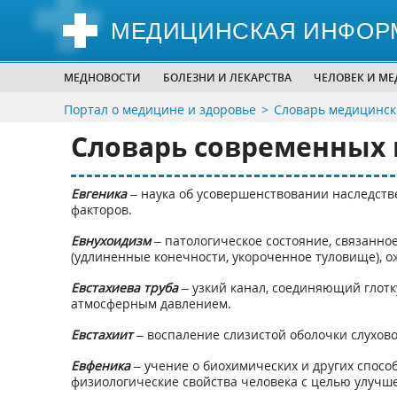
МЕДИЦИНСКАЯ ИНФОР
МЕДНОВОСТИ
БОЛЕЗНИ И ЛЕКАРСТВА
ЧЕЛОВЕК И М
Портал о медицине и здоровье
Словарь медицинск
Словарь современных 
Евгеника
– наука об усовершенствовании наследств
факторов.
Евнухоидизм
– патологическое состояние, связанн
(удлиненные конечности, укороченное туловище), 
Евстахиева труба
– узкий канал, соединяющий глотк
атмосферным давлением.
Евстахиит
– воспаление слизистой оболочки слухово
Евфеника
– учение о биохимических и других спос
физиологические свойства человека с целью улучшен