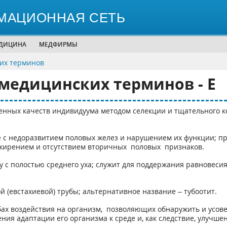
МАЦИОННАЯ СЕТЬ
ЕДИЦИНА
МЕДФИРМЫ
их терминов
медицинских терминов - Е
енных качеств индивидуума методом селекции и тщательного к
ое с недоразвитием половых желез и нарушением их функции; 
ожирением и отсутствием вторичных половых признаков.
у с полостью среднего уха; служит для поддержания равновеси
й (евстахиевой) трубы; альтернативное название – тубоотит.
обах воздействия на организм, позволяющих обнаружить и усо
ия адаптации его организма к среде и, как следствие, улучшен