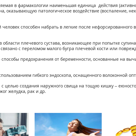
яемая в фармакологии наименьшая единица действия (активно
а, оказывающую патологическое воздействие (воспаление, некр
 человек способен набрать в легкие после нефорсированного в
в области плечевого сустава, возникающее при попытке супин
; связано с переломом малого бугра плечевой кости или повре
 способы предохранения от беременности, основанные на вычи
спользованием гибкого эндоскопа, оснащенного волоконной опт
 с целью создания наружного свища на тощую кишку – еюносто
г желудка, рак и др.