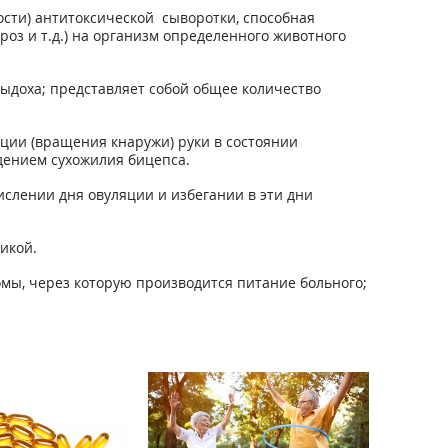
сти) антитоксической сыворотки, способная
оз и т.д.) на организм определенного животного
ыдоха; представляет собой общее количество
ации (вращения кнаружи) руки в состоянии
ждением сухожилия бицепса.
слении дня овуляции и избегании в эти дни
икой.
мы, через которую производится питание больного;