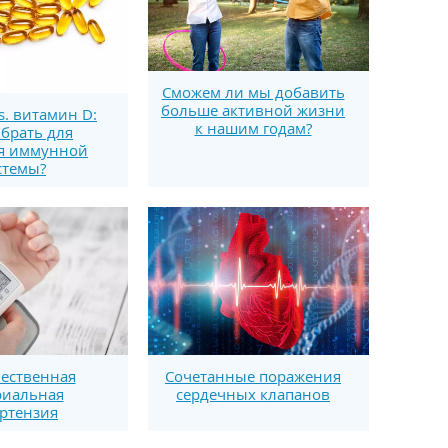
Сможем ли мы добавить
больше активной жизни
s. витамин D:
к нашим годам?
брать для
я иммунной
стемы?
ественная
Сочетанные поражения
риальная
сердечных клапанов
ртензия