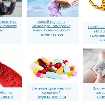
пластика
Новый подход к
то говорят
менопаузе: заморозка
Омега-3 v
ты
ткани яичника может
что вы
изменить все
здоровь
си
Лечение хронической
Злокач
сердечной
арте
мболия
недостаточности
гипе
чностей