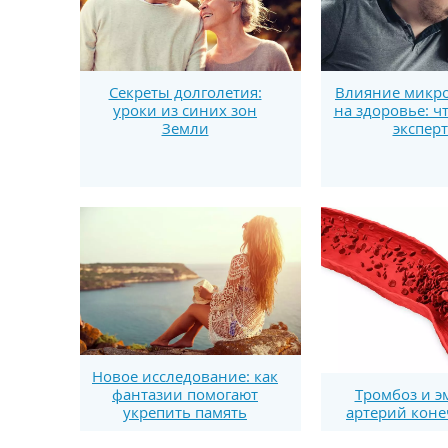
Секреты долголетия:
Влияние микро
уроки из синих зон
на здоровье: ч
Земли
экспер
Новое исследование: как
фантазии помогают
Тромбоз и э
укрепить память
артерий коне