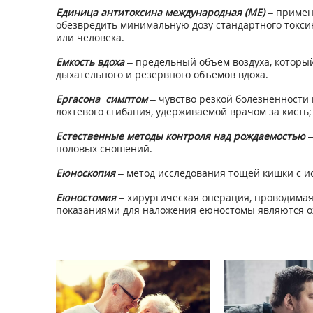
Единица антитоксина международная
(ME)
– примен
обезвредить минимальную дозу стандартного токсин
или человека.
Емкость вдоха
– предельный объем воздуха, который
дыхательного и резервного объемов вдоха.
Ергасона симптом
– чувство резкой болезненности 
локтевого сгибания, удерживаемой врачом за кисть
Естественные методы контроля над рождаемостью
–
половых сношений.
Еюноскопия
– метод исследования тощей кишки с и
Еюностомия
– хирургическая операция, проводимая
показаниями для наложения еюностомы являются ожо