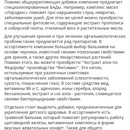
Помимо общеукрепляющих добавок компания предлагает
специализированные БАДы. Например, комплекс масел
«Лородекс» поможет при нарушениях слуха, невритах,
заболеваниях ушей. Для этих же целей можно приобрести
специальные фитосвечи, содержащие экстракт прополиса
и сибирской пихты, пчелиный воск и растительные масла.
Для улучшения зрения и при лечении офтальмологических
проблем также предлагается ряд препаратов. В
ассортименте компании большой выбор бальзамов на
основе черники, известной своими полезными свойствами
для зрения, а также других лекарственных растений.
Помимо этого, вы можете приобрести "Экстракт алоэ по
Федорову" производства "Фитомакс". Это капли,
используемые при различных симптомах
офтальмологических заболеваний (слезоточивости,
сухости, покраснении глаз). В составе средства мед,
витамины B6 и C, аденозин, ионы серебра, хлорид
бензалкония, экстракт и сок алоэ - растения, славящегося
своими бактерицидными свойствами.
Отдельно стоит выделить добавки, предназначенные для
укрепления детского здоровья. В ассортименте есть
травяной бальзам, который помогает регулировать работу
щитовидной железы, витаминные комплексы в форме
вкусных жевательных конфет. Также для общего