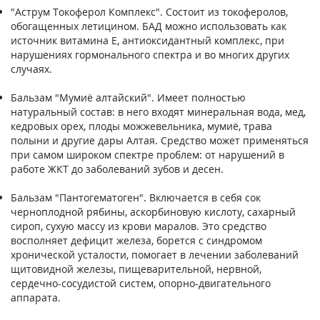
"Аструм Токоферол Комплекс". Состоит из токоферолов,
обогащенных летицином. БАД можно использовать как
источник витамина Е, антиоксидантный комплекс, при
нарушениях гормонального спектра и во многих других
случаях.
Бальзам "Мумиё алтайский". Имеет полностью
натуральный состав: в него входят минеральная вода, мед,
кедровых орех, плоды можжевельника, мумиё, трава
полыни и другие дары Алтая. Средство может применяться
при самом широком спектре проблем: от нарушений в
работе ЖКТ до заболеваний зубов и десен.
Бальзам "Пантогематоген". Включается в себя сок
черноплодной рябины, аскорбиновую кислоту, сахарный
сироп, сухую массу из крови маралов. Это средство
восполняет дефицит железа, борется с синдромом
хронической усталости, помогает в лечении заболеваний
щитовидной железы, пищеварительной, нервной,
сердечно-сосудистой систем, опорно-двигательного
аппарата.