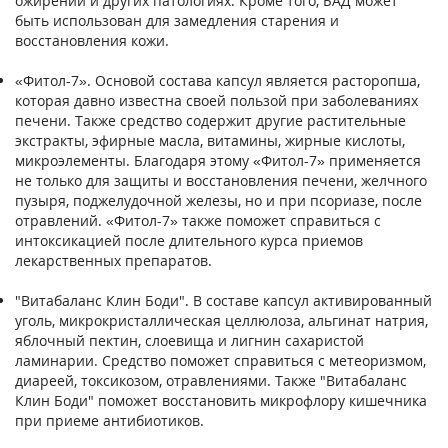
ожирении и других патологиях. Кроме того, БАД может
быть использован для замедления старения и
восстановления кожи.
«Фитол-7». Основой состава капсул является расторопша,
которая давно известна своей пользой при заболеваниях
печени. Также средство содержит другие растительные
экстракты, эфирные масла, витамины, жирные кислоты,
микроэлементы. Благодаря этому «Фитол-7» применяется
не только для защиты и восстановления печени, желчного
пузыря, поджелудочной железы, но и при псориазе, после
отравлений. «Фитол-7» также поможет справиться с
интоксикацией после длительного курса приемов
лекарственных препаратов.
"Витабаланс Клин Боди". В составе капсул активированный
уголь, микрокристаллическая целлюлоза, альгинат натрия,
яблочный пектин, слоевища и лигнин сахаристой
ламинарии. Средство поможет справиться с метеоризмом,
диареей, токсикозом, отравлениями. Также "Витабаланс
Клин Боди" поможет восстановить микрофлору кишечника
при приеме антибиотиков.