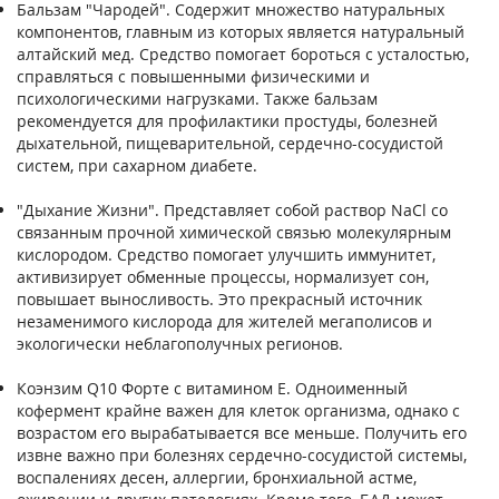
Бальзам "Чародей". Содержит множество натуральных
компонентов, главным из которых является натуральный
алтайский мед. Средство помогает бороться с усталостью,
справляться с повышенными физическими и
психологическими нагрузками. Также бальзам
рекомендуется для профилактики простуды, болезней
дыхательной, пищеварительной, сердечно-сосудистой
систем, при сахарном диабете.
"Дыхание Жизни". Представляет собой раствор NaCl со
связанным прочной химической связью молекулярным
кислородом. Средство помогает улучшить иммунитет,
активизирует обменные процессы, нормализует сон,
повышает выносливость. Это прекрасный источник
незаменимого кислорода для жителей мегаполисов и
экологически неблагополучных регионов.
Коэнзим Q10 Форте с витамином E. Одноименный
кофермент крайне важен для клеток организма, однако с
возрастом его вырабатывается все меньше. Получить его
извне важно при болезнях сердечно-сосудистой системы,
воспалениях десен, аллергии, бронхиальной астме,