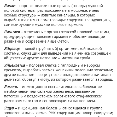
Яички
– парные железистые органы (гонады) мужской
половой системы, расположенные в мошонке; имеют
особые структуры – извитые канальцы, в которых
вырабатываются сперматозоиды; содержат гландулоциты,
синтезирующие мужские половые гормоны.
Яичники
– железистые органы женской половой системы,
продуцирующие половые гормоны и обеспечивающие
развитие и созревание яйцеклеток.
Яйцевод
– полый (трубчатый) орган женской половой
системы, служащий для выведения из яичника созревшей
яйцеклетки; другое название – маточная труба.
Яйцеклетка
– половая клетка с гаплоидным набором
хромосом, вырабатываемая женскими половыми железами;
другое название – ооцит; после оплодотворения начинает
делиться, образуя зиготу, из которой развивается зародыш.
Ячмень
– инфекционно-воспалительное заболевание
мейбониевой или сальной желез века, вызванное
патогенным воздействием золотистого стафилококка;
развивается остро и сопровождается нагноением.
Ящур
– инфекционная болезнь, относящаяся к группе
зоонозов и вызываемая РНК-содержащим пикорнавирусом;