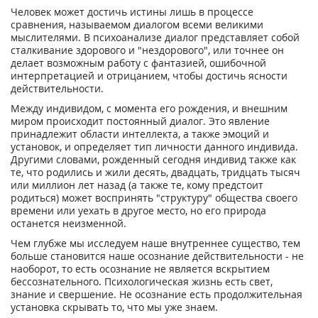
Человек может достичь истины лишь в процессе
сравнения, называемом диалогом всеми великими
мыслителями. В психоанализе диалог представляет собой
сталкивание здорового и "нездорового", или точнее он
делает возможным работу с фантазией, ошибочной
интерпретацией и отрицанием, чтобы достичь ясности
действительности.
Между индивидом, с момента его рождения, и внешним
миром происходит постоянный диалог. Это явление
принадлежит области интеллекта, а также эмоций и
установок, и определяет тип личности данного индивида.
Другими словами, рожденный сегодня индивид также как
те, что родились и жили десять, двадцать, тридцать тысяч
или миллион лет назад (а также те, кому предстоит
родиться) может воспринять "структуру" общества своего
времени или уехать в другое место, но его природа
останется неизменной.
Чем глубже мы исследуем наше внутреннее существо, тем
больше становится наше осознание действительности - не
наоборот, то есть осознание не является вскрытием
бессознательного. Психологическая жизнь есть свет,
знание и свершение. Не осознание есть продолжительная
установка скрывать то, что мы уже знаем.