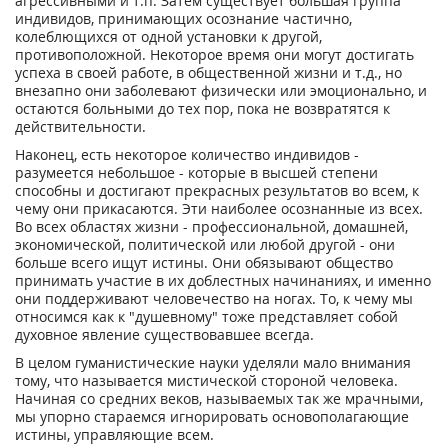
агрессивными и т.п. Затем существует большая группа
индивидов, принимающих осознание частично,
колеблющихся от одной установки к другой,
противоположной. Некоторое время они могут достигать
успеха в своей работе, в общественной жизни и т.д., но
внезапно они заболевают физически или эмоционально, и
остаются больными до тех пор, пока не возвратятся к
действительности.
Наконец, есть некоторое количество индивидов -
разумеется небольшое - которые в высшей степени
способны и достигают прекрасных результатов во всем, к
чему они прикасаются. Эти наиболее осознанные из всех.
Во всех областях жизни - профессиональной, домашней,
экономической, политической или любой другой - они
больше всего ищут истины. Они обязывают общество
принимать участие в их доблестных начинаниях, и именно
они поддерживают человечество на ногах. То, к чему мы
относимся как к "душевному" тоже представляет собой
духовное явление существовавшее всегда.
В целом гуманистические науки уделяли мало внимания
тому, что называется мистической стороной человека.
Начиная со средних веков, называемых так же мрачными,
мы упорно стараемся игнорировать основополагающие
истины, управляющие всем.