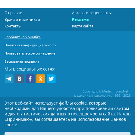
О проекте
Авторы и рецензенты
Врачам и клиникам
Реклама
Контакты
Карта сайта
Сообщить об ошибке
Политика конфиденциальности
Пользовательское соглашение
Бесплатная подписка
Мы в социальных сетях:
Copyright © MedicInform.Net -
медицина, психология, 1999 - 2026
Этот веб-сайт использует файлы cookie, которые
необходимы для Вашего удобства при пользовании сайтом
Копирование или иное распространение статей нашего сайта строго
воспрещается. Копирование раздела "Новости" допускается при наличии
и для статистических данных о посещаемости сайта. Нажав
активной открытой для поисковиков ссылки на MedicInform.Net
«Принимаю», вы соглашаетесь на использование файлов
cookie.
Материалы на сайте представлены в справочных целях. Редакция не всегда
разделяет мнение авторов опубликованных материалов. Перед
применением тех или иных рекомендаций настоятельно рекомендуется