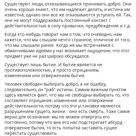
Существуют люди, отказывающиеся принимать добро. Они
очень хорошо знают, что им надлежит делать, и истина им
известна, однако они все же отказываются уступать ей. Так,
они не могут поддерживать постоянный контакт с
действительностью в силу привычки, предубеждения и т.д.
Когда кто-нибудь говорит нам о том, что очевидно, нам
кажется, что мы слышим нечто странное, отличное от того,
что мы слышали ранее. Когда же мы встречаемся с
обманчивыми идеями у нас возникает ощущение, что этот
предмет уже не раз широко обсуждался.
Существует лишь бытие. И бытие является не
противоположностью, а просто отрицанием,
изменением или отвержением бытия.
Человек свободен выбирать добро, а не ошибку,
следовательно, он "раб" истины. Самым важным пунктом
здесь является факт, что мы не свободны выбирать то, что
составляет отрицание, изменение или отвержение
действительности, потому что эти установки являются
разрушением сущего, жизни - они есть смерть. Тоже самое
верно для осознания: мы не можем отвергать его
постоянно, потому что вне его нас подстерегает абсурд -
отвержение бытия, то есть попытка заставить сущее
перестать существовать.