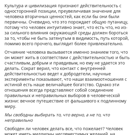
Культура и цивилизация признают действительность с
односторонней позиции, преувеличивая значение для
человека вторичных ценностей, как если бы они были
первичны. Очевидно, что это порождает общую путаницу,
потому что человек интуитивно знает, что есть что, но из-
за сильного влияния окружающей среды должен бороться
за то, чтобы не быть затянутым в видимость, путь которой,
помимо всего прочего, выглядит более привлекательно.
Отчаяние человека вызывается именно знанием того, что
он может жить в соответствии с действительностью и быть
счастливым, добрым и правдивым, но ему не удается это
делать. Сократ верил, что контакт с внутренней
действительностью ведет к добродетели, научные
эксперименты показывают, что наши взаимоотношения с
истиной есть наше величайшее богатство. Однако эти
отношения всегда представляют собой соединение
правильных и неправильных выборов в человеческой
жизни: вечное путешествие от фальшивого к подлинному
миру.
Мы свободны выбирать то, что верно, а не то, что
неправильно
Свободен ли человек делать все, что пожелает? Человек
может иметь миллионы несовместимых желаний, на