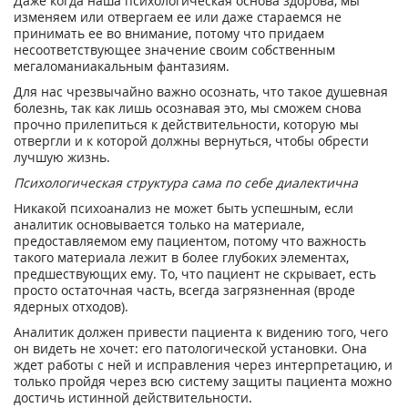
Даже когда наша психологическая основа здорова, мы
изменяем или отвергаем ее или даже стараемся не
принимать ее во внимание, потому что придаем
несоответствующее значение своим собственным
мегаломаниакальным фантазиям.
Для нас чрезвычайно важно осознать, что такое душевная
болезнь, так как лишь осознавая это, мы сможем снова
прочно прилепиться к действительности, которую мы
отвергли и к которой должны вернуться, чтобы обрести
лучшую жизнь.
Психологическая структура сама по себе диалектична
Никакой психоанализ не может быть успешным, если
аналитик основывается только на материале,
предоставляемом ему пациентом, потому что важность
такого материала лежит в более глубоких элементах,
предшествующих ему. То, что пациент не скрывает, есть
просто остаточная часть, всегда загрязненная (вроде
ядерных отходов).
Аналитик должен привести пациента к видению того, чего
он видеть не хочет: его патологической установки. Она
ждет работы с ней и исправления через интерпретацию, и
только пройдя через всю систему защиты пациента можно
достичь истинной действительности.