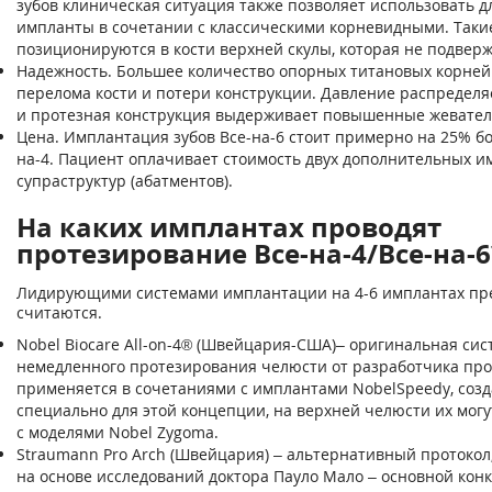
зубов клиническая ситуация также позволяет использовать 
импланты в сочетании с классическими корневидными. Так
позиционируются в кости верхней скулы, которая не подвер
Надежность. Большее количество опорных титановых корне
перелома кости и потери конструкции. Давление распредел
и протезная конструкция выдерживает повышенные жевател
Цена. Имплантация зубов Все-на-6 стоит примерно на 25% бо
на-4. Пациент оплачивает стоимость двух дополнительных и
супраструктур (абатментов).
На каких имплантах проводят
протезирование Все-на-4/Все-на-6
Лидирующими системами имплантации на 4-6 имплантах пр
считаются.
Nobel Biocare All-on-4® (Швейцария-США)– оригинальная сис
немедленного протезирования челюсти от разработчика про
применяется в сочетаниями с имплантами NobelSpeedy, соз
специально для этой концепции, на верхней челюсти их мог
с моделями Nobel Zygoma.
Straumann Pro Arch (Швейцария) – альтернативный протоко
на основе исследований доктора Пауло Мало – основной кон