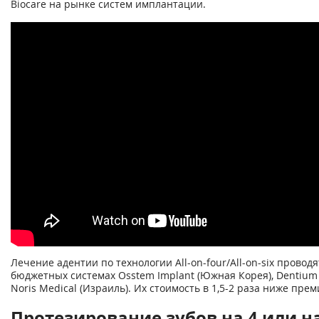
Biocare на рынке систем имплантации.
Лечение адентии по технологии All-on-four/All-on-six проводя
бюджетных системах Osstem Implant (Южная Корея), Dentium
Noris Medical (Израиль). Их стоимость в 1,5-2 раза ниже пре
Протезирование зубов на 4 или на