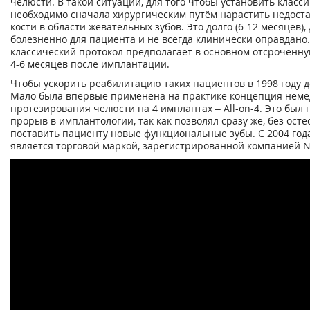
челюсти. В такой ситуации, для того чтобы установить класс
необходимо сначала хирургическим путём нарастить недос
кости в области жевательных зубов. Это долго (6-12 месяцев), 
болезненно для пациента и не всегда клинически оправдано. 
классический протокол предполагает в основном отсроченну
4-6 месяцев после имплантации.
Чтобы ускорить реабилитацию таких пациентов в 1998 году 
Мало была впервые применена на практике концепция неме
протезирования челюсти на 4 имплантах – All-on-4. Это был
прорыв в имплантологии, так как позволял сразу же, без осте
поставить пациенту новые функциональные зубы. С 2004 года
является торговой маркой, зарегистрированной компанией No