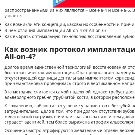
распространенными из них являются – Все-на-4 и Все-на-6. В
узнаете:
Как возникли эти концепции, каковы их особенности и прич
В чем отличия имплантации All-on-4 от All-on-6?
Как выбрать оптимальную технологию восстановления зубно
Как возник протокол имплантаци
All-on-4?
Долгое время единственной технологией восстановления от
была классическая имплантация. Она предполагает замену 
отсутствующей единицы дентальным имплантатом корневид
причем установка проводилась строго в вертикальном напра
Эта методика считается самой надежной, однако требует до
альвеолярного гребня (трубчатой кости, в которой располож
К сожалению, соблюсти это условие у пациентов с беззубой 
затруднительно. Дело в том, что при долгом отсутствии зубов
жевательной нагрузки, начинает рассасываться: и чем доль
страдает адентией, тем более выражена атрофия альвеолярн
Особенно быстро атрофируются жевательные отделы верхне