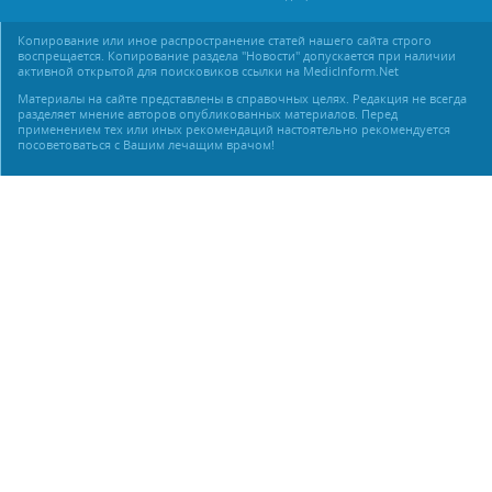
Копирование или иное распространение статей нашего сайта строго
воспрещается. Копирование раздела "Новости" допускается при наличии
активной открытой для поисковиков ссылки на MedicInform.Net
Материалы на сайте представлены в справочных целях. Редакция не всегда
разделяет мнение авторов опубликованных материалов. Перед
применением тех или иных рекомендаций настоятельно рекомендуется
посоветоваться с Вашим лечащим врачом!