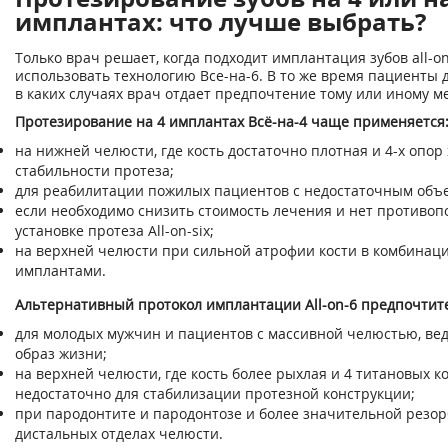
имплантах: что лучше выбрать?
Только врач решает, когда подходит имплантация зубов all-on
использовать технологию Все-на-6. В то же время пациенты
в каких случаях врач отдает предпочтение тому или иному ме
Протезирование на 4 имплантах Всё-на-4 чаще применяется
на нижней челюсти, где кость достаточно плотная и 4-х опор 
стабильности протеза;
для реабилитации пожилых пациентов с недостаточным объе
если необходимо снизить стоимость лечения и нет противоп
установке протеза All-on-six;
на верхней челюсти при сильной атрофии кости в комбинац
имплантами.
Альтернативный протокол имплантации All-on-6 предпочтит
для молодых мужчин и пациентов с массивной челюстью, ве
образ жизни;
на верхней челюсти, где кость более рыхлая и 4 титановых к
недостаточно для стабилизации протезной конструкции;
при пародонтите и пародонтозе и более значительной резор
дистальных отделах челюсти.