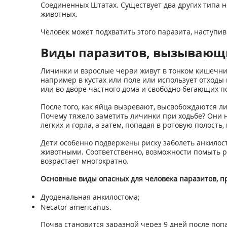
Соединенных Штатах. Существует два других типа н
животных.
Человек может подхватить этого паразита, наступи
Виды паразитов, вызывающи
Личинки и взрослые черви живут в тонком кишечни
например в кустах или поле или использует отходы 
или во дворе частного дома и свободно бегающих по
После того, как яйца вызревают, высвобождаются л
Почему тяжело заметить личинки при ходьбе? Они н
легких и горла, а затем, попадая в ротовую полость
Дети особенно подвержены риску заболеть анкилост
животными. Соответственно, возможности помыть рук
возрастает многократно.
Основные виды опасных для человека паразитов, п
Дуоденальная анкилостома;
Necator americanus.
Почва становится заразной через 9 дней после попа