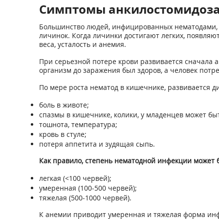
Симптомы анкилостомидоз
Большинство людей, инфицированных нематодами, н
личинок. Когда личинки достигают легких, появляют
веса, усталость и анемия.
При серьезной потере крови развивается сначала ан
организм до заражения был здоров, а человек потр
По мере роста нематод в кишечнике, развивается 
боль в животе;
спазмы в кишечнике, колики, у младенцев может бы
тошнота, температура;
кровь в стуле;
потеря аппетита и зудящая сыпь.
Как правило, степень нематодной инфекции может
легкая (<100 червей);
умеренная (100-500 червей);
тяжелая (500-1000 червей).
К анемии приводит умеренная и тяжелая форма ин