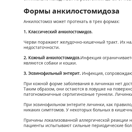
Формы анкилостомидоза
Анкилостомоз может протекать в трех формах:
1. Классический анкилостомидоз.
Черви поражают желудочно-кишечный тракт. Их нал
недостаточности.
2. Кожный анкилостомидоз.
Инфекция ограничиваетс
являются собаки и кошки.
3. Эозинофильный энтерит.
Инфекция, сопровождающ
При кожной форме заболевания в личинках нет дос
Таким образом, они остаются в ловушке на поверхно
патогномоничные серпигинозные туннели. Личинки 
При эозинофильном энтерите личинки, как правило,
никаких симптомов. У некоторых больных в кишечник
Причины локализованной аллергической реакции н
пациенты испытывают сильные периодические боли 