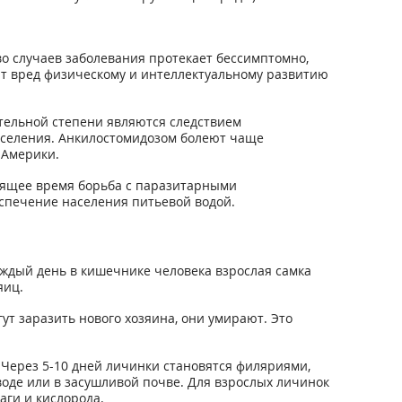
во случаев заболевания протекает бессимптомно,
ят вред физическому и интеллектуальному развитию
тельной степени являются следствием
населения. Анкилостомидозом болеют чаще
 Америки.
оящее время борьба с паразитарными
еспечение населения питьевой водой.
ждый день в кишечнике человека взрослая самка
яиц.
ут заразить нового хозяина, они умирают. Это
 Через 5-10 дней личинки становятся филяриями,
воде или в засушливой почве. Для взрослых личинок
аги и кислорода.