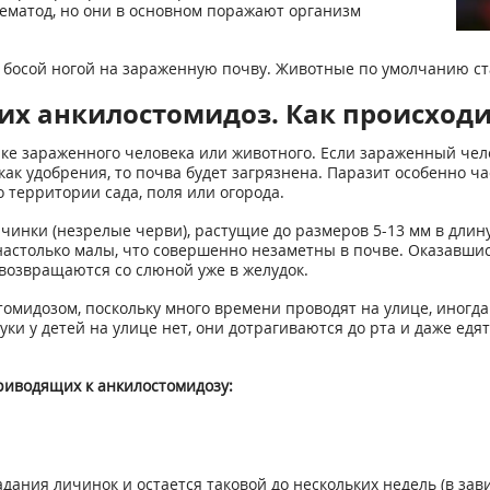
ематод, но они в основном поражают организм
в босой ногой на зараженную почву. Животные по умолчанию ст
х анкилостомидоз. Как происход
ке зараженного человека или животного. Если зараженный чел
как удобрения, то почва будет загрязнена. Паразит особенно ча
 территории сада, поля или огорода.
ичинки (незрелые черви), растущие до размеров 5-13 мм в длин
астолько малы, что совершенно незаметны в почве. Оказавшис
, возвращаются со слюной уже в желудок.
омидозом, поскольку много времени проводят на улице, иногда
и у детей на улице нет, они дотрагиваются до рта и даже едят
риводящих к анкилостомидозу:
дания личинок и остается таковой до нескольких недель (в за