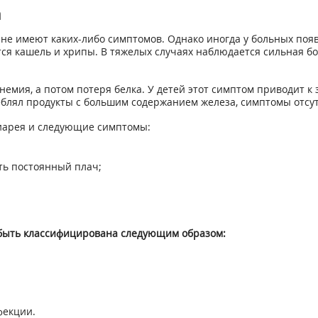
а
е имеют каких-либо симптомов. Однако иногда у больных появ
ся кашель и хрипы. В тяжелых случаях наблюдается сильная бо
емия, а потом потеря белка. У детей этот симптом приводит к 
еблял продукты с большим содержанием железа, симптомы отсу
диарея и следующие симптомы:
ть постоянный плач;
 быть классифицирована следующим образом:
фекции.