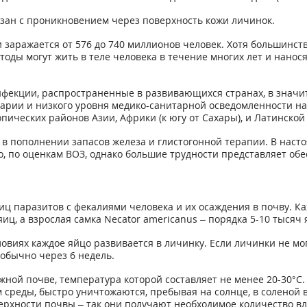
зан с проникновением через поверхность кожи личинок.
 заражается от 576 до 740 миллионов человек. Хотя большинст
оды могут жить в теле человека в течение многих лет и нанос
нфекции, распространенные в развивающихся странах, в значи
итарии и низкого уровня медико-санитарной осведомленности 
пических районов Азии, Африки (к югу от Сахары), и Латинской
в пополнении запасов железа и глистогонной терапии. В наст
, по оценкам ВОЗ, однако большие трудности представляет об
ц паразитов с фекалиями человека и их осаждения в почву. Ка
иц, а взрослая самка Necator americanus – порядка 5-10 тысяч 
виях каждое яйцо развивается в личинку. Если личинки не мог
обычно через 6 недель.
жной почве, температура которой составляет не менее 20-30°C.
м среды, быстро уничтожаются, пребывая на солнце, в соленой 
ерхности почвы – так они получают необходимое количество вл