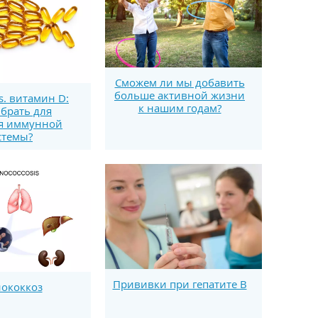
Сможем ли мы добавить
больше активной жизни
s. витамин D:
к нашим годам?
брать для
я иммунной
стемы?
Прививки при гепатите B
ококкоз