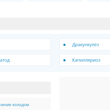
Дракункулез
атод
Капилляриоз
ечение холодом