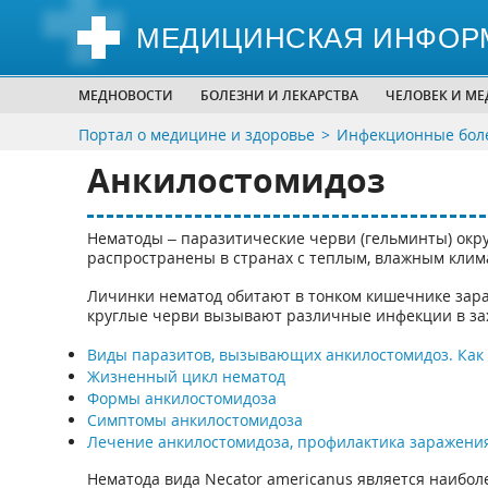
МЕДИЦИНСКАЯ ИНФОР
МЕДНОВОСТИ
БОЛЕЗНИ И ЛЕКАРСТВА
ЧЕЛОВЕК И М
Портал о медицине и здоровье
Инфекционные боле
Анкилостомидоз
Нематоды – паразитические черви (гельминты) окр
распространены в странах с теплым, влажным клима
Личинки нематод обитают в тонком кишечнике зара
круглые черви вызывают различные инфекции в за
Виды паразитов, вызывающих анкилостомидоз. Как
Жизненный цикл нематод
Формы анкилостомидоза
Симптомы анкилостомидоза
Лечение анкилостомидоза, профилактика заражени
Нематода вида Necator americanus является наибо