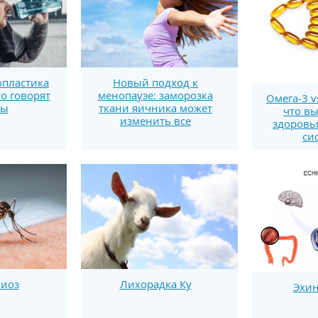
пластика
Новый подход к
то говорят
менопаузе: заморозка
Омега-3 v
ты
ткани яичника может
что вы
изменить все
здоровь
си
иоз
Лихорадка Ку
Эхин