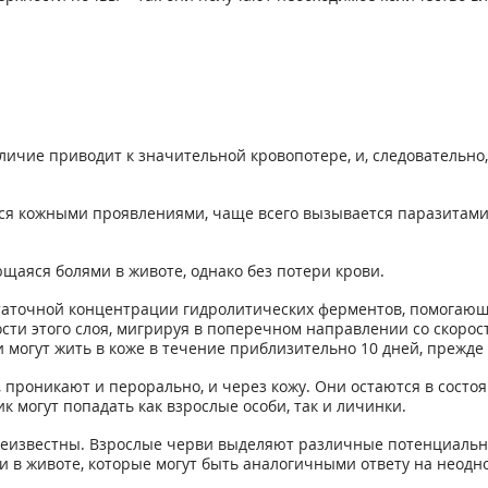
ичие приводит к значительной кровопотере, и, следовательно
я кожными проявлениями, чаще всего вызывается паразитами 
аяся болями в животе, однако без потери крови.
таточной концентрации гидролитических ферментов, помогающ
сти этого слоя, мигрируя в поперечном направлении со скорост
могут жить в коже в течение приблизительно 10 дней, прежде 
 проникают и перорально, и через кожу. Они остаются в сост
 могут попадать как взрослые особи, так и личинки.
еизвестны. Взрослые черви выделяют различные потенциальн
в животе, которые могут быть аналогичными ответу на неодн