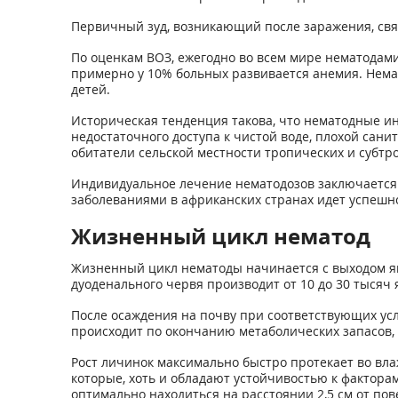
Первичный зуд, возникающий после заражения, свя
По оценкам ВОЗ, ежегодно во всем мире нематодами
примерно у 10% больных развивается анемия. Немат
детей.
Историческая тенденция такова, что нематодные и
недостаточного доступа к чистой воде, плохой сан
обитатели сельской местности тропических и субтро
Индивидуальное лечение нематодозов заключается 
заболеваниями в африканских странах идет успешно
Жизненный цикл нематод
Жизненный цикл нематоды начинается с выходом яи
дуоденального червя производит от 10 до 30 тысяч я
После осаждения на почву при соответствующих усло
происходит по окончанию метаболических запасов, 
Рост личинок максимально быстро протекает во вла
которые, хоть и обладают устойчивостью к фактора
оптимально находиться на расстоянии 2,5 см от пов