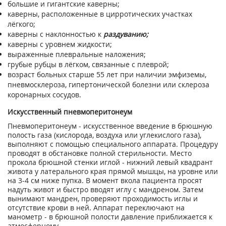
большие и гигантские каверны;
каверны, расположенные в цирротических участках
лёгкого;
каверны с наклонностью к
раздуванию;
каверны с уровнем жидкости;
выраженные плевральные наложения;
грубые рубцы в лёгком, связанные с плеврой;
возраст больных старше 55 лет при наличии эмфиземы,
пневмосклероза, гипертонической болезни или склероза
коронарных сосудов.
Искусственный пневмоперитонеум
Пневмоперитонеум - искусственное введение в брюшную
полость газа (кислорода, воздуха или углекислого газа),
выполняют с помощью специального аппарата. Процедуру
проводят в обстановке полной стерильности. Место
прокола брюшной стенки иглой - нижний левый квадрант
живота у латерального края прямой мышцы, на уровне или
на 3-4 см ниже пупка. В момент вкола пациента просят
надуть живот и быстро вводят иглу с мандреном. Затем
вынимают мандрен, проверяют проходимость иглы и
отсутствие крови в ней. Аппарат переключают на
манометр - в брюшной полости давление приближается к
атмосферному.