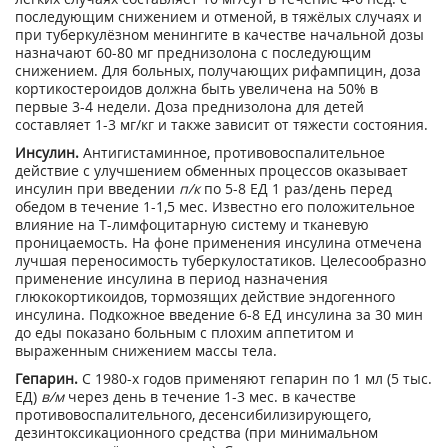
последующим снижением и отменой, в тяжёлых случаях и
при туберкулёзном менингите в качестве начальной дозы
назначают 60-80 мг преднизолона с последующим
снижением. Для больных, получающих рифампицин, доза
кортикостероидов должна быть увеличена на 50% в
первые 3-4 недели. Доза преднизолона для детей
составляет 1-3 мг/кг и также зависит от тяжести состояния.
Инсулин.
Антигистаминное, противовоспалительное
действие с улучшением обменных процессов оказывает
инсулин при введении
п/к
по 5-8 ЕД 1 раз/день перед
обедом в течение 1-1,5 мес. Известно его положительное
влияние на Т-лимфоцитарную систему и тканевую
проницаемость. На фоне применения инсулина отмечена
лучшая переносимость туберкулостатиков. Целесообразно
применение инсулина в период назначения
глюкокортикоидов, тормозящих действие эндогенного
инсулина. Подкожное введение 6-8 ЕД инсулина за 30 мин
до еды показано больным с плохим аппетитом и
выраженным снижением массы тела.
Гепарин.
С 1980-х годов применяют гепарин по 1 мл (5 тыс.
ЕД)
в/м
через день в течение 1-3 мес. в качестве
противовоспалительного, десенсибилизирующего,
дезинтоксикационного средства (при минимальном