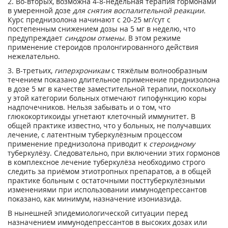
2. Во-вторых, возможна 4-8-недельная терапия гормонами
в умеренной дозе
для снятия воспалительной реакции.
Курс преднизолона начинают с 20-25 мг/сут с
постепенным снижением дозы на 5 мг в неделю, что
предупреждает
синдром отмены.
В этом режиме
применение стероидов пролонгированного действия
нежелательно.
3. В-третьих,
гиперхроникам
с тяжёлым волнообразным
течением показано длительное применение преднизолона
в дозе 5 мг в качестве заместительной терапии, поскольку
у этой категории больных отмечают гипофункцию коры
надпочечников. Нельзя забывать и о том, что
глюкокортикоиды угнетают клеточный иммунитет. В
общей практике известно, что у больных, не получавших
лечение, с латентным туберкулёзным процессом
применение преднизолона приводит к
стероидному
туберкулёзу. Следовательно, при включении этих гормонов
в комплексное лечение туберкулёза необходимо строго
следить за приёмом этиотропных препаратов, а в общей
практике больным с остаточными посттуберкулёзными
изменениями при использовании иммунодепрессантов
показано, как минимум, назначение изониазида.
В нынешней эпидемиологической ситуации перед
назначением иммунодепрессантов в высоких дозах или