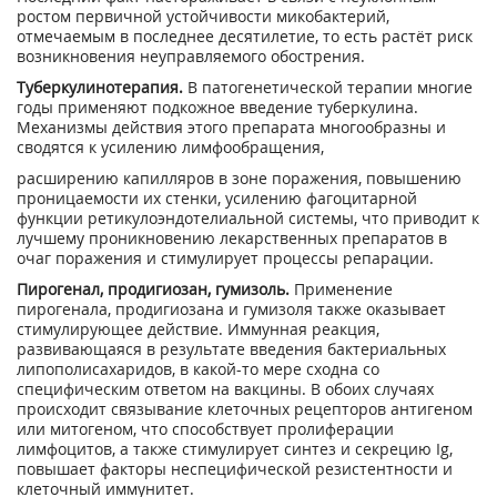
ростом первичной устойчивости микобактерий,
отмечаемым в последнее десятилетие, то есть растёт риск
возникновения неуправляемого обострения.
Туберкулинотерапия.
В патогенетической терапии многие
годы применяют подкожное введение туберкулина.
Механизмы действия этого препарата многообразны и
сводятся к усилению лимфообращения,
расширению капилляров в зоне поражения, повышению
проницаемости их стенки, усилению фагоцитарной
функции ретикулоэндотелиальной системы, что приводит к
лучшему проникновению лекарственных препаратов в
очаг поражения и стимулирует процессы репарации.
Пирогенал, продигиозан, гумизоль.
Применение
пирогенала, продигиозана и гумизоля также оказывает
стимулирующее действие. Иммунная реакция,
развивающаяся в результате введения бактериальных
липополисахаридов, в какой-то мере сходна со
специфическим ответом на вакцины. В обоих случаях
происходит связывание клеточных рецепторов антигеном
или митогеном, что способствует пролиферации
лимфоцитов, а также стимулирует синтез и секрецию Ig,
повышает факторы неспецифической резистентности и
клеточный иммунитет.