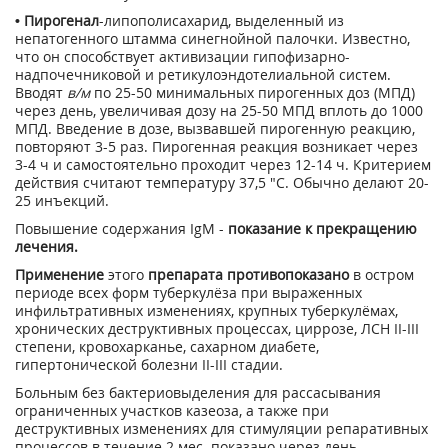
• Пирогенал
-липополисахарид, выделенный из
непатогенного штамма синегнойной палочки. Известно,
что он способствует активизации гипофизарно-
надпочечниковой и ретикулоэндотелиальной систем.
Вводят
в/м
по 25-50 минимальных пирогенных доз (МПД)
через день, увеличивая дозу на 25-50 МПД вплоть до 1000
МПД. Введение в дозе, вызвавшей пирогенную реакцию,
повторяют 3-5 раз. Пирогенная реакция возникает через
3-4 ч и самостоятельно проходит через 12-14 ч. Критерием
действия считают температуру 37,5 "С. Обычно делают 20-
25 инъекций.
Повышение содержания IgM -
показание к прекращению
лечения.
Применение
этого
препарата противопоказано
в остром
периоде всех форм туберкулёза при выраженных
инфильтративных изменениях, крупных туберкулёмах,
хронических деструктивных процессах, циррозе, ЛСН II-III
степени, кровохарканье, сахарном диабете,
гипертонической болезни II-III стадии.
Больным без бактериовыделения для рассасывания
ограниченных участков казеоза, а также при
деструктивных изменениях для стимуляции репаративных
процессов в течение 2 мес. показано через день