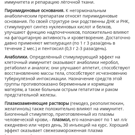
иммунитета и репарацию лёгочной ткани.
Пиримидиновые основания.
К негормональным
анаболическим препаратам относят пиримидиновые
основания. По своей структуре они родственны ДНК и РНК,
стимулируют синтез нуклеиновых кислот и белков,
улучшают функцию надпочечников, положительно влияют
на фагоцитарную активность и кроветворение. Достаточно
давно применяют метилурацил (по 1 г 3 раза/день в
течение 2 мес.) и пентоксил (0,3 г 2-3 раза/день).
Анаболики.
Определённый стимулирующий эффект на
клеточный иммунитет оказывают анаболики неробол,
ретаболил и аналоги; они улучшают аппетит, способствуют
восстановлению массы тела, способствуют исчезновению
туберкулёзной интоксикации. Назначение средств этой
группы противопоказано беременным и кормящим
матерям, а также больным острым гепатитом и раком
предстательной железы.
Плазмозаменяющие растворы
(гемодез, реополиглюкин,
желатиноль) также положительно влияют на иммунитет.
Биогенный стимулятор, приготовленный из плазмы
человеческой крови, -
плазмол,
его назначают по 1 мл
п/к
ежедневно или через день, 30 инъекций на курс. Хороший
эффект оказывает свежезамороженная плазма