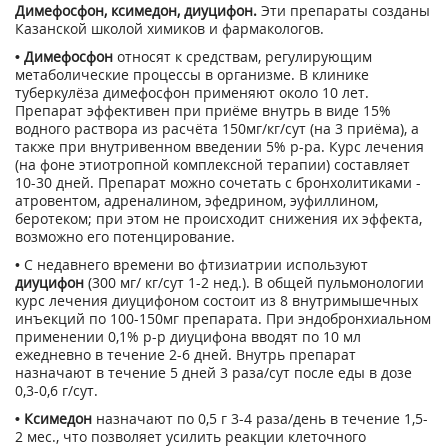
Димефосфон, ксимедон, диуцифон.
Эти препараты созданы
Казанской школой химиков и фармакологов.
• Димефосфон
относят к средствам, регулирующим
метаболические процессы в организме. В клинике
туберкулёза димефосфон применяют около 10 лет.
Препарат эффективен при приёме внутрь в виде 15%
водного раствора из расчёта 150мг/кг/сут (на 3 приёма), а
также при внутривенном введении 5% р-ра. Курс лечения
(на фоне этиотропной комплексной терапии) составляет
10-30 дней. Препарат можно сочетать с бронхолитиками -
атровентом, адреналином, эфедрином, эуфиллином,
беротеком; при этом не происходит снижения их эффекта,
возможно его потенцирование.
• С недавнего времени во фтизиатрии используют
диуцифон
(300 мг/ кг/сут 1-2 нед.). В общей пульмонологии
курс лечения диуцифоном состоит из 8 внутримышечных
инъекций по 100-150мг препарата. При эндобронхиальном
применении 0,1% р-р диуцифона вводят по 10 мл
ежедневно в течение 2-6 дней. Внутрь препарат
назначают в течение 5 дней 3 раза/сут после еды в дозе
0,3-0,6 г/сут.
• Ксимедон
назначают по 0,5 г 3-4 раза/день в течение 1,5-
2 мес., что позволяет усилить реакции клеточного