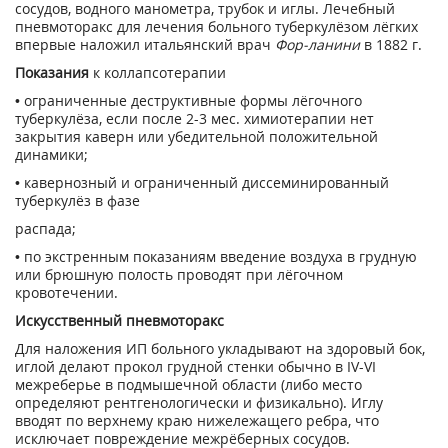
сосудов, водного манометра, трубок и иглы. Лечебный
пневмоторакс для лечения больного туберкулёзом лёгких
впервые наложил итальянский врач
Фор-ланини
в 1882 г.
Показания
к коллапсотерапии
• ограниченные деструктивные формы лёгочного
туберкулёза, если после 2-3 мес. химиотерапии нет
закрытия каверн или убедительной положительной
динамики;
• кавернозный и ограниченный диссеминированный
туберкулёз в фазе
распада;
• по экстренным показаниям введение воздуха в грудную
или брюшную полость проводят при лёгочном
кровотечении.
Искусственный пневмоторакс
Для наложения ИП больного укладывают на здоровый бок,
иглой делают прокол грудной стенки обычно в IV-VI
межреберье в подмышечной области (либо место
определяют рентгенологически и физикально). Иглу
вводят по верхнему краю нижележащего ребра, что
исключает повреждение межрёберных сосудов.