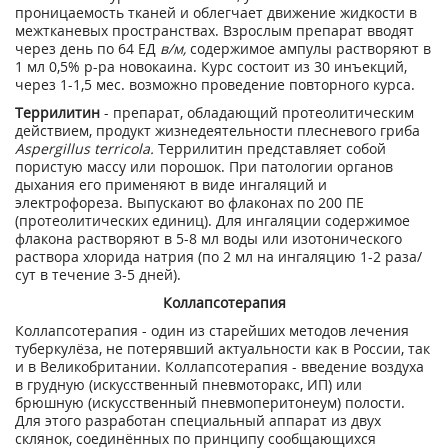
проницаемость тканей и облегчает движение жидкости в
межтканевых пространствах. Взрослым препарат вводят
через день по 64 ЕД
в/м,
содержимое ампулы растворяют в
1 мл 0,5% р-ра новокаина. Курс состоит из 30 инъекций,
через 1-1,5 мес. возможно проведение повторного курса.
Террилитин
- препарат, обладающий протеолитическим
действием, продукт жизнедеятельности плесневого гриба
Aspergillus terricola.
Террилитин представляет собой
пористую массу или порошок. При патологии органов
дыхания его применяют в виде ингаляций и
электрофореза. Выпускают во флаконах по 200 ПЕ
(протеолитических единиц). Для ингаляции содержимое
флакона растворяют в 5-8 мл воды или изотонического
раствора хлорида натрия (по 2 мл на ингаляцию 1-2 раза/
сут в течение 3-5 дней).
Коллапсотерапия
Коллапсотерапия - один из старейших методов лечения
туберкулёза, не потерявший актуальности как в России, так
и в Великобритании. Коллапсотерапия - введение воздуха
в грудную (искусственный пневмоторакс, ИП) или
брюшную (искусственный пневмоперитонеум) полости.
Для этого разработан специальный аппарат из двух
склянок, соединённых по принципу сообщающихся