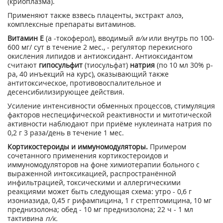
(криоплазма).
Применяют также взвесь плаценты, экстракт алоэ,
комплексные препараты витаминов.
Витамин Е
(a -токоферол), вводимый
в/м
или внутрь по 100-
600 мг/ сут в течение 2 мес., - регулятор перекисного
окисления липидов и антиоксидант. Антиоксидантом
считают
гипосульфит
(тиосульфат)
натрия
(по 10 мл 30% р-
ра, 40 инъекций на курс), оказывающий также
антитоксическое, противовоспалительное и
десенсибилизирующее действия.
Усиление интенсивности обменных процессов, стимуляция
факторов неспецифической реактивности и митотической
активности наблюдают при приёме нуклеината натрия по
0,2 г 3 раза/день в течение 1 мес.
Кортикостероиды и иммуномодуляторы.
Примером
сочетанного применения кортикостероидов и
иммуномодуляторов на фоне химиотерапии больного с
выраженной интоксикацией, распространённой
инфильтрацией, токсическими и аллергическими
реакциями может быть следующая схема: утро - 0,6 г
изониазида, 0,45 г рифампицина, 1 г стрептомицина, 10 мг
преднизолона; обед - 10 мг преднизолона; 22 ч - 1 мл
тактивина
п/к.