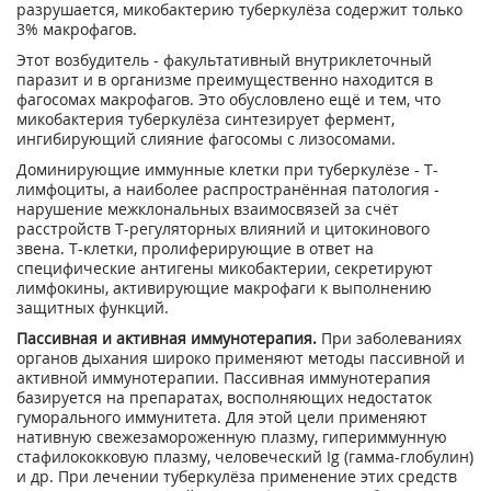
разрушается, микобактерию туберкулёза содержит только
3% макрофагов.
Этот возбудитель - факультативный внутриклеточный
паразит и в организме преимущественно находится в
фагосомах макрофагов. Это обусловлено ещё и тем, что
микобактерия туберкулёза синтезирует фермент,
ингибирующий слияние фагосомы с лизосомами.
Доминирующие иммунные клетки при туберкулёзе - Т-
лимфоциты, а наиболее распространённая патология -
нарушение межклональных взаимосвязей за счёт
расстройств Т-регуляторных влияний и цитокинового
звена. Т-клетки, пролиферирующие в ответ на
специфические антигены микобактерии, секретируют
лимфокины, активирующие макрофаги к выполнению
защитных функций.
Пассивная и активная иммунотерапия.
При заболеваниях
органов дыхания широко применяют методы пассивной и
активной иммунотерапии. Пассивная иммунотерапия
базируется на препаратах, восполняющих недостаток
гуморального иммунитета. Для этой цели применяют
нативную свежезамороженную плазму, гипериммунную
стафилококковую плазму, человеческий Ig (гамма-глобулин)
и др. При лечении туберкулёза применение этих средств