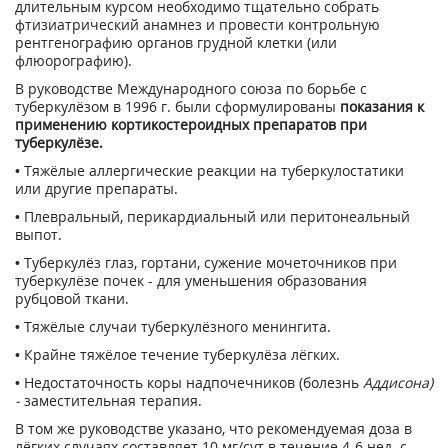
длительным курсом необходимо тщательно собрать
фтизиатрический анамнез и провести контрольную
рентгенографию органов грудной клетки (или
флюорографию).
В руководстве Международного союза по борьбе с
туберкулёзом в 1996 г. были сформулированы
показания к
применению кортикостероидных препаратов при
туберкулёзе.
• Тяжёлые аллергические реакции на туберкулостатики
или другие препараты.
• Плевральный, перикардиальный или перитонеальный
выпот.
• Туберкулёз глаз, гортани, сужение мочеточников при
туберкулёзе почек - для уменьшения образования
рубцовой ткани.
• Тяжёлые случаи туберкулёзного менингита.
• Крайне тяжёлое течение туберкулёза лёгких.
• Недостаточность коры надпочечников (болезнь
Аддисона)
-
заместительная терапия.
В том же руководстве указано, что рекомендуемая доза в
лёгких случаях составляет 10 мг/сут в течение 4-6 нед. с