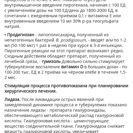
внутримышечное введение пирогенала, начиная с 100 ЕД
с увеличением дозы на 100 ЕД/день до 1800-2000 ЕД, в
сочетании с ежедневным приёмом 0,1 г витамина Е или
внутривенным введением 10 мл 30% р-ра тиосульфата
натрия.
• Продигиозан
- липополисахарид, полученный из
непатогенных бактерий
В. prodigiosum, -
вводят
в/м
по 1-2
мл (50-100 мкг) 1 раз в неделю при курсе в 3-4 инъекции.
Пирогенные реакции на этот препарат возникают редко.
Сходным действием обладает препарат, полученный из
лечебной грязи, -
гумизоль
Довольно сильно стимулирует
туберкулёзное воспаление
витамин D
в больших дозах - по
100-200 тыс. ЕД в 2 приёма на чёрном хлебе в течение 1,5-
2 мес.
Стимуляция процесса противопоказана при планировании
хирургического лечения.
Лидаза.
После ликвидации острых явлений при
замедленной динамике процесса и туберкулёмах показано
назначение лидазы - препарата гиалуронидазы,
обеспечивающего метаболический распад гиалуроновой
кислоты. Гиалуроновая кислота -
цементирующее
вещество соединительной ткани. Гиалуронидаза снижает
вязкость гиалуроновой кислоты, увеличивает