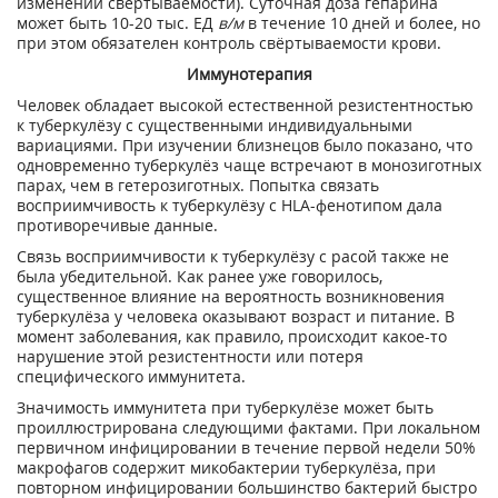
изменении свёртываемости). Суточная доза гепарина
может быть 10-20 тыс. ЕД
в/м
в течение 10 дней и более, но
при этом обязателен контроль свёртываемости крови.
Иммунотерапия
Человек обладает высокой естественной резистентностью
к туберкулёзу с существенными индивидуальными
вариациями. При изучении близнецов было показано, что
одновременно туберкулёз чаще встречают в монозиготных
парах, чем в гетерозиготных. Попытка связать
восприимчивость к туберкулёзу с HLA-фенотипом дала
противоречивые данные.
Связь восприимчивости к туберкулёзу с расой также не
была убедительной. Как ранее уже говорилось,
существенное влияние на вероятность возникновения
туберкулёза у человека оказывают возраст и питание. В
момент заболевания, как правило, происходит какое-то
нарушение этой резистентности или потеря
специфического иммунитета.
Значимость иммунитета при туберкулёзе может быть
проиллюстрирована следующими фактами. При локальном
первичном инфицировании в течение первой недели 50%
макрофагов содержит микобактерии туберкулёза, при
повторном инфицировании большинство бактерий быстро