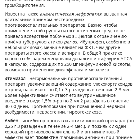
тромбоцитопения.
Известна также
аналгетическая нефропатия,
вызванная
длительным приёмом нестероидных
противовоспалительных препаратов. Важно, чтобы
применение этой группы патогенетических средств не
привело вследствие побочных эффектов к ограничению
приёма туберкулостатиков
per os.
Ибупрофен, особенно в
небольших дозах, меньше влияет на ЖКТ, чем другие
препараты этого класса и аспирин. В общей практике
хорошо себя зарекомендовали доналгин и нифлурил-УПСА
в капсулах, содержащих по 250 мг нифлуминовой кислоты,
возможно применение диклофенака и мовалиса.
Этимизол
- негормональный противовоспалительный
препарат, увеличивающий содержание глюкокортикоидов
в крови, назначают по 0,1 г 3 раза/день в течение 2-3 мес.
Более эффективным считают его внутримышечное
введение в виде 1,5% р-ра по 2 мл 2 раза/день в течение
30-60 дней. Противопоказан при повышенной нервной
возбудимости, неврастении, тиреотоксикозе.
Амбен
- ингибитор протеаз и антикининовый препарат (по
0,25 г 3 раза/день в течение 2-4 мес.). У пожилых людей
хороший противовоспалительный и антикининовый
эффекты даёт
продектин
(пармидин, ангинин) при приёме