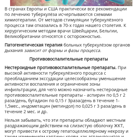
В странах Европы и США практически все рекомендации
по лечению туберкулёза исчерпываются схемами
химиотерапии. От методов стимуляции туберкулёзного
процесса там отказались в 70-х годах нашего столетия. К
хирургическим методам врачи Швейцарии, Бельгии,
Великобритании относятся с осторожностью.
Патогенетическая терапия
больных туберкулёзом органов
дыхания
зависит от формы и фазы процесса.
Противовоспалительные препараты
Нестероидные противовоспалительные препараты.
При
высокой активности туберкулёзного процесса с
преобладанием экссудации целесообразны уменьшение
активности воспаления и ограничение зоны
инфильтрации, для чего можно назначить нестероидные
противовоспалительные препараты - аспирин по 0,5 г 2
раза/день, бутадион по 0,15 г Зраза/день в течение 1-
1,5мес., индометацин (метиндол) по 0,025 г 3 раза/день в
течение 2 мес. и др.
Нельзя забывать, что эти препараты обладают местным
раздражающим действием на слизистую оболочку ЖКТ,
могут привести к острому гепатоцеллюлярному некрозу и
таким изменениям картины крови, как агранулоцитоз и