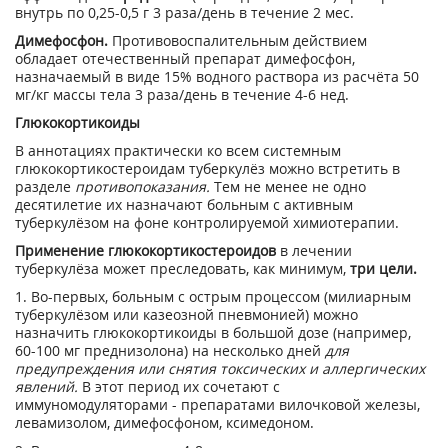
внутрь по 0,25-0,5 г 3 раза/день в течение 2 мес.
Димефосфон.
Противовоспалительным действием
обладает отечественный препарат димефосфон,
назначаемый в виде 15% водного раствора из расчёта 50
мг/кг массы тела 3 раза/день в течение 4-6 нед.
Глюкокортикоиды
В аннотациях практически ко всем системным
глюкокортикостероидам туберкулёз можно встретить в
разделе
противопоказания.
Тем не менее не одно
десятилетие их назначают больным с активным
туберкулёзом на фоне контролируемой химиотерапии.
Применение глюкокортикостероидов
в лечении
туберкулёза может преследовать, как минимум,
три цели.
1. Во-первых, больным с острым процессом (милиарным
туберкулёзом или казеозной пневмонией) можно
назначить глюкокортикоиды в большой дозе (например,
60-100 мг преднизолона) на несколько дней
для
предупреждения или снятия токсических и аллергических
явлений.
В этот период их сочетают с
иммуномодуляторами - препаратами вилочковой железы,
левамизолом, димефосфоном, ксимедоном.