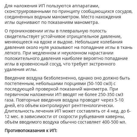
Для наложения ИП пользуются аппаратами,
сконструированными по принципу сообщающихся сосудов,
соединённых водным манометром. Место нахождения
иглы оценивают по показаниям манометра.
О проникновении иглы в плевральную полость
свидетельствует устойчивое отрицательное давление,
меняющееся на вдохе и выдохе. Небольшие колебания
давления около нуля указывают на попадание иглы в ткань
лёгкого. При медленном и неуклонном нарастании
положительного давления наиболее вероятно попадание
иглы в кровеносный сосуд, что требует экстренного
удаления иглы.
Введение воздуха безболезненно, однако оно должно быть
постепенным, небольшими порциями (50-100 см
3
) с
последующей проверкой показаний манометра. При
первичном наложении ИП вводят не более 250-350 см
3
газа. Повторные введения воздуха проводят через 5-10
дней, его объём контролируют рентгенологически.
Длительность лечения ИП может составлять от 4 нед. до 6-
12 мес. в зависимости от скорости рубцевания каверны,
объём вводимого воздуха обычно составляет 400-500 мл.
Противопоказания к ИП: