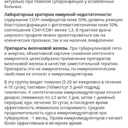
актуально при тяжёлой суперинфекции у ослабленных
больных.
Лабораторные критерии иммунной недостаточности:
содержание СО3
+-
лимфоцитов ниже 50%, уровень реакции
бласттрансформации с фитогемагглютинином ниже 50%,
соотношение CD4
+
/CD8
+
менее 1,3. В практике врача
широкого профиля можно ориентироваться как на
клинические признаки, так и на наличие лимфопении.
Препараты вилочковой железы.
При туберкулиновой гипо-
и анергии, объективной картине снижения клеточного
иммунитета целесообразно применение препаратов
вилочковой железы в качестве заместительной терапии.
Препараты эти не иммуногенны, по иммунологическим
свойствам их относят к иммуномодуляторам.
В эту группу входят тималин (5-20 мг ежедневно в течение
4-10 суток), тактивин (100мкг/сут 5 дней подряд),
тимпентин. К синтетическим иммуномодуляторам относят
декарис (левамизол по 2,5 мг/кг 2 дня, затем 1-дневный
перерыв; курс лечения 30 суток; в последнее время
эффективность левамизола оспаривают). Средняя
продолжительность курса иммуномодуляторов при
туберкулёзе - 1 месяц. Приём иммуномодуляторов считают
более эффективным в вечернее время.