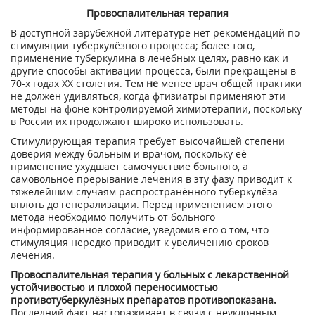
Провоспалительная терапия
В доступной зарубежной литературе нет рекомендаций по
стимуляции туберкулёзного процесса; более того,
применение туберкулина в лечебных целях, равно как и
другие способы активации процесса, были прекращены в
70-х годах XX столетия. Тем
не
менее врач общей практики
не должен удивляться, когда фтизиатры применяют эти
методы на фоне контролируемой химиотерапии, поскольку
в России их продолжают широко использовать.
Стимулирующая терапия требует высочайшей степени
доверия между больным и врачом, поскольку её
применение ухудшает самочувствие больного, а
самовольное прерывание лечения в эту фазу приводит к
тяжелейшим случаям распространённого туберкулёза
вплоть до генерализации. Перед применением этого
метода необходимо получить от больного
информированное согласие, уведомив его о том, что
стимуляция нередко приводит к увеличению сроков
лечения.
Провоспалительная терапия у больных с лекарственной
устойчивостью и плохой переносимостью
противотуберкулёзных препаратов противопоказана.
Последний факт настораживает в связи с неуклонным