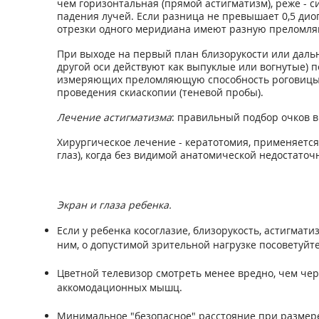
чем горизонтальная (прямой астигматизм), реже - 
падения лучей. Если разница не превышает 0,5 дио
отрезки одного меридиана имеют разную преломляющ
При выходе на первый план близорукости или даль
другой оси действуют как выпуклые или вогнутые)
измеряющих преломляющую способность роговицы и
проведения скиаскопии (теневой пробы).
Лечение астигматизма
: правильный подбор очков 
Хирургическое лечение - кератотомия, применяется
глаз), когда без видимой анатомической недостато
Экран и глаза ребенка.
Если у ребенка косоглазие, близорукость, астигма
ним, о допустимой зрительной нагрузке посоветуйте
Цветной телевизор смотреть менее вредно, чем че
аккомодационных мышц.
Минимальное "безопасное" расстояние при размере те