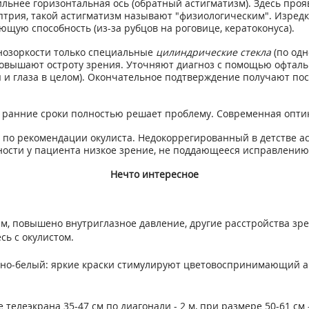
сильнее горизонтальная ось (обратный астигматизм). Здесь про
птрия, такой астигматизм называют "физиологическим". Изредк
ую способность (из-за рубцов на роговице, кератоконуса).
нозоркости только специальные
цилиндрические стекла
(по одн
 повышают остроту зрения. Уточняют диагноз с помощью офтал
 глаза в целом). Окончательное подтверждение получают пос
в ранние сроки полностью решает проблему. Современная опти
 по рекомендации окулиста. Недокоррегированный в детстве а
чности у пациента низкое зрение, не поддающееся исправлению
Нечто интересное
тизм, повышено внутриглазное давление, другие расстройства з
сь с окулистом.
рно-белый: яркие краски стимулируют цветовоспринимающий апп
леэкрана 35-47 см по диагонали - 2 м, при размере 50-61 см -