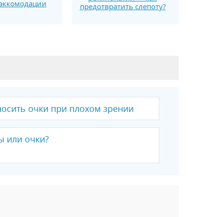
аккомодации
предотвратить слепоту?
носить очки при плохом зрении
ы или очки?