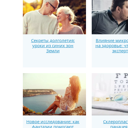
Секреты долголетия:
Влияние микро
уроки из синих зон
на здоровье: ч
Земли
экспер
Новое исследование: как
Склероплас
фантазии помогают
панацея