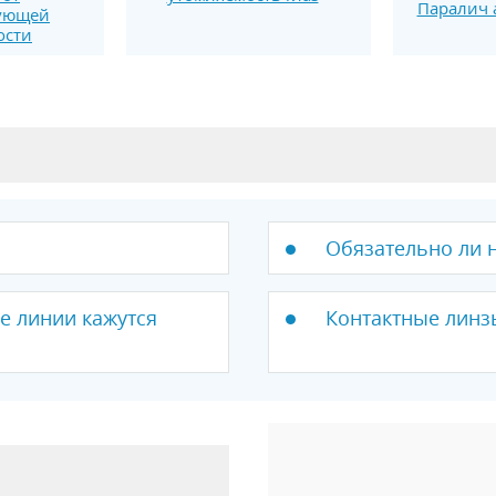
Паралич 
рующей
ости
Обязательно ли 
е линии кажутся
Контактные линз