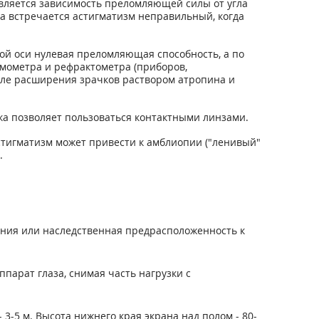
является зависимость преломляющей силы от угла
а встречается астигматизм неправильный, когда
ой оси нулевая преломляющая способность, а по
ьмометра и рефрактометра (приборов,
ле расширения зрачков раствором атропина и
ка позволяет пользоваться контактными линзами.
стигматизм может привести к амблиопии ("ленивый"
.
рения или наследственная предрасположенность к
арат глаза, снимая часть нагрузки с
 3-5 м. Высота нижнего края экрана над полом - 80-