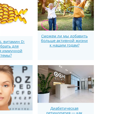
Сможем ли мы добавить
больше активной жизни
s. витамин D:
к нашим годам?
брать для
я иммунной
стемы?
Диабетическая
ретинопатия — как