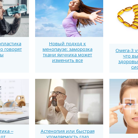
пластика
Новый подход к
то говорят
менопаузе: заморозка
Омега-3 v
ты
ткани яичника может
что вы
изменить все
здоровь
си
тика –
Астенопия или быстрая
 от
утомляемость глаз