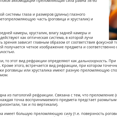
и покоя аккомодации преломляющая сила равна 58-60
ой системы глаза и размеров (длины) глазного
светопреломляющую часть (роговица и хрусталик) и
ередней камеры, хрусталик, влагу задней камеры и
действуют как оптическая система, в которой лучи
ь зрения зависит главным образом от соответствия фокусной т
ней получается четкое изображение предмета и соответственно 
укостью
.
ки, то этот вид рефракции определяют как
дальнозоркость
. При
. Кроме этого, встречается вид рефракции, при котором точечн
стки роговицы или хрусталика имеют разную преломляющую спо
змом
.
о одна из патологий рефракции. Связана с тем, что преломление
 каждая точка воспринимаемого предмета предстает размытым э
ризонтали, так и по вертикали).
на имеет большую преломляющую силу (т.е. поверхность рогов