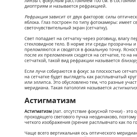
линзы с фокусным расстоянием 100 см. В состояни
диоптриям и называется рефракцией.
Рефракция
зависит от двух факторов: силы оптическ
яблока. Глаз построен по типу фотокамеры: имеет 
светочувствительный экран (сетчатку).
Свет попадает на сетчатку через роговицу, влагу п
стекловидное тело. В норме эти среды прозрачны и 
преломляются и сводятся в фокальную точку. Ясност
после их преломления сходятся на сетчатке, то на 
сетчаткой, такой вид рефракции называется
близор
Если лучи собираются в фокус за плоскостью сетчат
на сетчатке будет выглядеть как расплывчатый круг
или эллипса. Это обусловлено тем, что разные уча
меридиана. Такая патология называется
астигмати
Астигматизм
Астигматизм
(лат. отсутствие фокусной точки) - эт
проходящего светового пучка неодинаково, поэтому
четкого изображения (зрение расплывчато как по го
Чаще всего вертикальная ось оптического меридиа