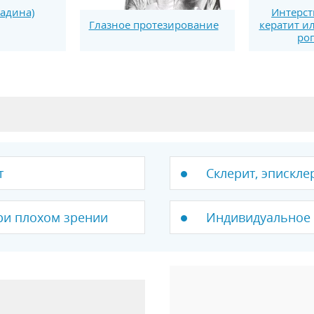
радина)
Интерс
кератит и
Глазное протезирование
ро
т
Склерит, эпискле
ри плохом зрении
Индивидуальное 