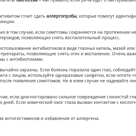
ктивитом стоит сдать
аллергопробы
, которые помогут идентиф
фекции.
ко в том случае, если симптомы сохраняются на протяжении не
тероидов, позволяющих снять воспалительный процесс.
спользование антибиотиков в виде глазных капель, мазей или 
репараты, позволяющие снять отек и воспаление. Очень важно
мы с антибиотиками.
ычайно заразны. Если болезнь поразила один глаз, соблюдайт
акта с лицом, используйте одноразовые салфетки, если хотите 
после появления симптомов. Ни в коем случае не надевайте ли
учае, если диагностировано сильное повреждение слизистой глаз
их дней. Если химический ожог глаза вызван контактом с кисл
а антигистаминов и избавления от аллергена.