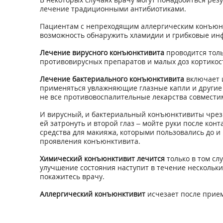
лечение традиционными антибиотиками.
Пациентам с непреходящим аллергическим конъюн
возможность обнаружить хламидии и грибковые ин
Лечение вирусного конъюнктивита
проводится толь
противовирусных препаратов и малых доз кортикос
Лечение бактериального конъюнктивита
включает и
применяться увлажняющие глазные капли и другие п
не все противовоспалительные лекарства совмести
И вирусный, и бактериальный конъюнктивиты чрезв
ей затронуть и второй глаз – мойте руки после конт
средства для макияжа, которыми пользовались до и 
проявления конъюнктивита.
Химический конъюнктивит лечится
только в том сл
улучшение состояния наступит в течение нескольк
покажитесь врачу.
Аллергический конъюнктивит
исчезает после прием