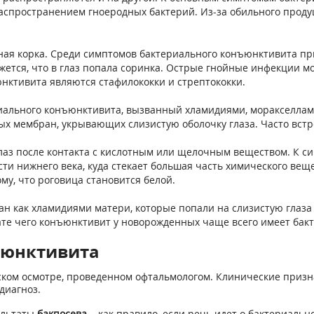
аспространением гноеродных бактерий. Из-за обильного проду
нная корка. Среди симптомов бактериального конъюнктивита при
ажется, что в глаз попала соринка. Острые гнойные инфекции 
нктивита являются стафилококки и стрептококки.
иального конъюнктивита, вызванный хламидиями, моракселлам
ых мембран, укрывающих слизистую оболочку глаза. Часто вст
аз после контакта с кислотным или щелочным веществом. К с
сти нижнего века, куда стекает большая часть химического вещ
му, что роговица становится белой.
ан как хламидиями матери, которые попали на слизистую глаза
тате чего конъюнктивит у новорожденных чаще всего имеет бак
нъюнктивита
ском осмотре, проведенном офтальмологом. Клинические приз
диагноз.
ультаты
бакпосева
– как правило, если речь идет о бактериаль