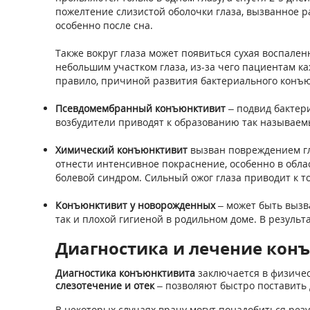
пожелтение слизистой оболочки глаза, вызванное р
особенно после сна.
Также вокруг глаза может появиться сухая воспале
небольшим участком глаза, из-за чего пациентам к
правило, причиной развития бактериального конъю
Псевдомембранный конъюнктивит
– подвид бактер
возбудители приводят к образованию так называем
Химический конъюнктивит
вызван повреждением гл
отнести интенсивное покраснение, особенно в обла
болевой синдром. Сильный ожог глаза приводит к то
Конъюнктивит у новорожденных
– может быть вызв
так и плохой гигиеной в родильном доме. В резуль
Диагностика и лечение ко
Диагностика конъюнктивита
заключается в физиче
слезотечение и отек
– позволяют быстро поставить 
В некоторых случаях врачу могут понадобиться рез