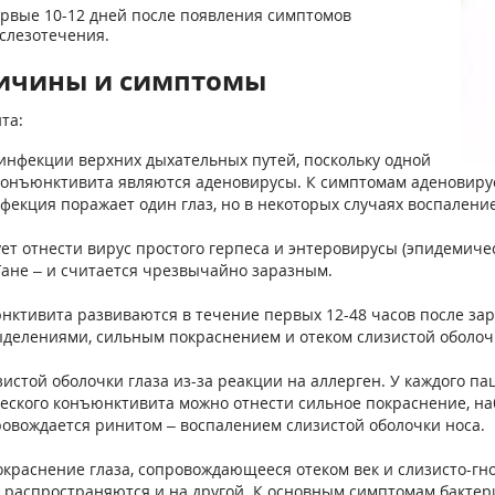
первые 10-12 дней после появления симптомов
 слезотечения.
ричины и симптомы
та:
инфекции верхних дыхательных путей, поскольку одной
конъюнктивита являются аденовирусы. К симптомам аденовир
нфекция поражает один глаз, но в некоторых случаях воспаление
ет отнести вирус простого герпеса и энтеровирусы (эпидемич
Гане – и считается чрезвычайно заразным.
ктивита развиваются в течение первых 12-48 часов после за
ыделениями, сильным покраснением и отеком слизистой оболочк
зистой оболочки глаза из-за реакции на аллерген. У каждого 
ского конъюнктивита можно отнести сильное покраснение, наб
ровождается ринитом – воспалением слизистой оболочки носа.
краснение глаза, сопровождающееся отеком век и слизисто-г
ней распространяются и на другой. К основным симптомам бакт