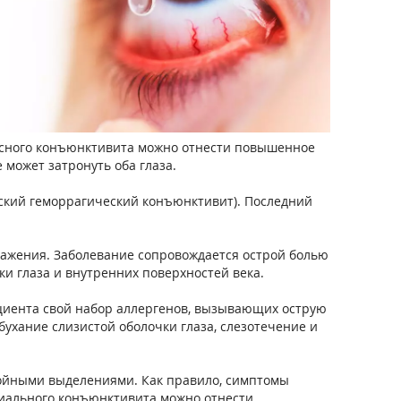
усного конъюнктивита можно отнести повышенное
 может затронуть оба глаза.
еский геморрагический конъюнктивит). Последний
ражения. Заболевание сопровождается острой болью
и глаза и внутренних поверхностей века.
пациента свой набор аллергенов, вызывающих острую
ухание слизистой оболочки глаза, слезотечение и
нойными выделениями. Как правило, симптомы
ериального конъюнктивита можно отнести