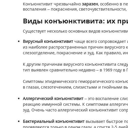
Конъюнктивит чрезвычайно
заразен
, особенно в 
воспаления – покраснения, светочувствительности,
Виды конъюнктивита: их п
Существует несколько основных видов конъюнктиви
Вирусный конъюнктивит
чаще всего сопровождает 
из наиболее распространенных причин вирусного 
слезоотделение, покраснение и зуд. Как правило, и
К другим причинам вирусного конъюнктивита следу
тип выявлен сравнительно недавно – в 1969 году в 
Симптомы эпидемического геморрагического конъюн
в глазах, слезотечением, слизистыми и гнойными в
Аллергический конъюнктивит
– это воспаление сли
реакцию иммунной системы. К симптомам аллергиче
зуд. Очень часто аллергический конъюнктивит соп
Бактериальный конъюнктивит
вызывает быстрое по
проявляются только в одном глазу, а спустя 2-5 д