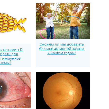
Сможем ли мы добавить
больше активной жизни
s. витамин D:
к нашим годам?
брать для
я иммунной
стемы?