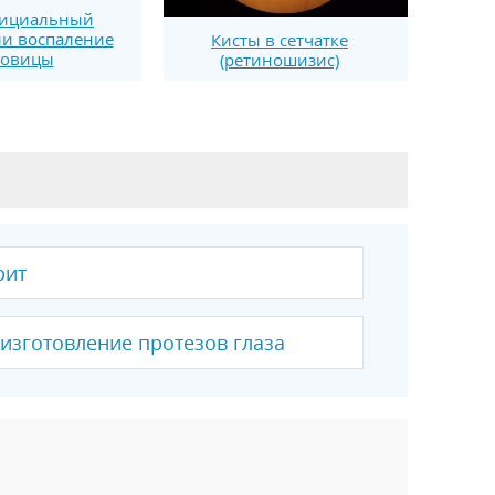
тициальный
ли воспаление
Кисты в сетчатке
говицы
(ретиношизис)
рит
изготовление протезов глаза