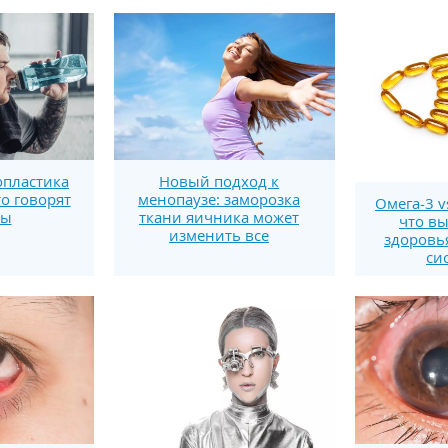
пластика
Новый подход к
то говорят
менопаузе: заморозка
Омега-3 v
ты
ткани яичника может
что вы
изменить все
здоровь
си