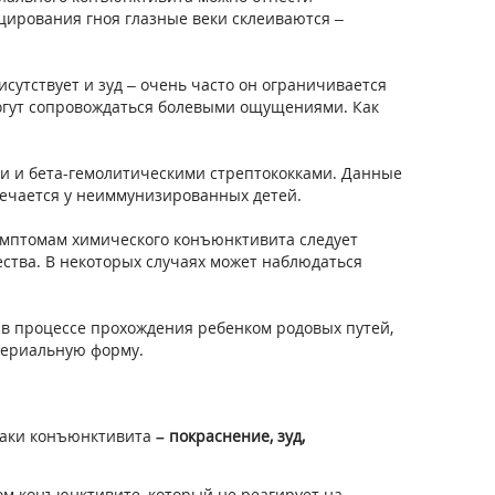
цирования гноя глазные веки склеиваются –
сутствует и зуд – очень часто он ограничивается
могут сопровождаться болевыми ощущениями. Как
и и бета-гемолитическими стрептококками. Данные
речается у неиммунизированных детей.
имптомам химического конъюнктивита следует
ества. В некоторых случаях может наблюдаться
 в процессе прохождения ребенком родовых путей,
териальную форму.
наки конъюнктивита
– покраснение, зуд,
ном конъюнктивите, который не реагирует на