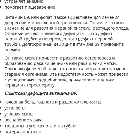
устраняет анемию;
помогает пищеварению.
Витамин В9, или фолат, также эффективен для лечения
депрессии и повышенной тревожности. Он имеет важное
значение для развития нервной системы растущего плода.
Опасный дефект фолиевого дефицита — это дефект
нервной трубки у новорожденного (дефект нервной
трубки). Долгосрочный дефицит витамина В9 приводит к
анемии.
Он также может привести к развитию остеопороза и
образованию рака кишечника или рака шейки матки.
Признаки фолиевой недостаточности возрастают по мере
старения организма. Эта недостаточность может привести
к учащенному сердцебиению, врожденным порокам
сердца и атеросклерозу.
Симптомы дефицита витамина B9:
головная боль, тошнота и раздражительность;
усталость;
угревая сыпь;
воспаление языка;
трещины в уголках рта и на губах;
потеря аппетита;