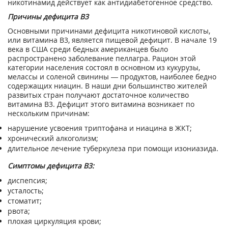
никотинамид действует как антидиабетогенное средство.
Причины дефицита В3
Основными причинами дефицита никотиновой кислоты,
или витамина В3, является пищевой дефицит. В начале 19
века в США среди бедных американцев было
распространено заболевание пеллагра. Рацион этой
категории населения состоял в основном из кукурузы,
мелассы и соленой свинины — продуктов, наиболее бедно
содержащих ниацин. В наши дни большинство жителей
развитых стран получают достаточное количество
витамина В3. Дефицит этого витамина возникает по
нескольким причинам:
нарушение усвоения триптофана и ниацина в ЖКТ;
хронический алкоголизм;
длительное лечение туберкулеза при помощи изониазида.
Симптомы дефицита B3:
диспепсия;
усталость;
стоматит;
рвота;
плохая циркуляция крови;