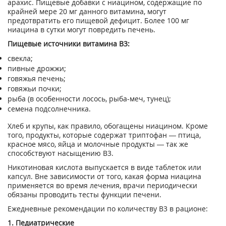
арахис. Пищевые добавки с ниацином, содержащие по
крайней мере 20 мг данного витамина, могут
предотвратить его пищевой дефицит. Более 100 мг
ниацина в сутки могут повредить печень.
Пищевые источники витамина В3:
свекла;
пивные дрожжи;
говяжья печень;
говяжьи почки;
рыба (в особенности лосось, рыба-меч, тунец);
семена подсолнечника.
Хлеб и крупы, как правило, обогащены ниацином. Кроме
того, продукты, которые содержат триптофан — птица,
красное мясо, яйца и молочные продукты — так же
способствуют насыщению В3.
Никотиновая кислота выпускается в виде таблеток или
капсул. Вне зависимости от того, какая форма ниацина
применяется во время лечения, врачи периодически
обязаны проводить тесты функции печени.
Ежедневные рекомендации по количеству В3 в рационе:
1. Педиатрические