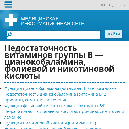
ВСЕ РАЗДЕЛЫ
МЕДИЦИНСКАЯ
ИНФОРМАЦИОННАЯ СЕТЬ
Недостаточность
витаминов группы В —
цианокобаламина,
фолиевой и никотиновой
кислоты
Функции цианокобаламина (витамина В12) в организме.
Недостаточность цианокобаламина (витамина В12):
причины, симптомы и лечение
Функции фолиевой кислоты (фолата, витамина В9).
Недостаточность фолиевой кислоты: причины, симптомы и
лечение
Функции никотиновой кислоты (витамина В3).
Недостаточность никотиновой кислоты: причины,