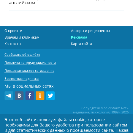
английском
О проекте
Авторы и рецензенты
Врачам и клиникам
Реклама
Контакты
Карта сайта
Сообщить об ошибке
Политика конфиденциальности
Пользовательское соглашение
Бесплатная подписка
Мы в социальных сетях:
Copyright © MedicInform.Net -
медицина, психология, 1999 - 2026
Этот веб-сайт использует файлы cookie, которые
необходимы для Вашего удобства при пользовании сайтом
Копирование или иное распространение статей нашего сайта строго
воспрещается. Копирование раздела "Новости" допускается при наличии
и для статистических данных о посещаемости сайта. Нажав
активной открытой для поисковиков ссылки на MedicInform.Net