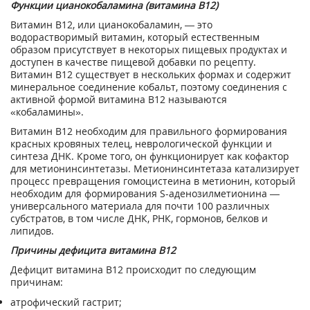
Функции цианокобаламина (витамина В12)
Витамин В12, или цианокобаламин, — это
водорастворимый витамин, который естественным
образом присутствует в некоторых пищевых продуктах и
доступен в качестве пищевой добавки по рецепту.
Витамин B12 существует в нескольких формах и содержит
минеральное соединение кобальт, поэтому соединения с
активной формой витамина В12 называются
«кобаламины».
Витамин В12 необходим для правильного формирования
красных кровяных телец, неврологической функции и
синтеза ДНК. Кроме того, он функционирует как кофактор
для метионинсинтетазы. Метионинсинтетаза катализирует
процесс превращения гомоцистеина в метионин, который
необходим для формирования S-аденозилметионина —
универсального материала для почти 100 различных
субстратов, в том числе ДНК, РНК, гормонов, белков и
липидов.
Причины дефицита витамина B12
Дефицит витамина B12 происходит по следующим
причинам:
атрофический гастрит;