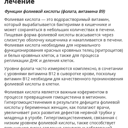
лечение
Функции фолиевой кислоты (фолата, витамина В9)
Фолиевая кислота — это водорастворимый витамин,
который вырабатывается бактериями в кишечнике и
может сохраняться в небольших количествах в печени.
Пищевая форма фолиевой кислоты всасывается через
слизистую оболочку кишечника и накапливается в печени.
Фолиевая кислота необходима для нормального
функционирования красных кровяных телец (эритроцитов)
и белых кровяных клеток, а также для процесса
репликации ДНК и деления клеток.
Уровни фолата часто измеряются комплексно, в сочетании
с уровнями витамина B12 в сыворотке крови, поскольку
витамин B12 необходим для качественного проникновения
фолиевой кислоты в клетки.
Фолиевая кислота является важным коферментом в
процессе превращения гомоцистеина в метионин.
Гипергомоцистеинемия в результате дефицита фолиевой
кислоты у беременных женщин, как полагают врачи,
увеличивает риск развития дефектов нервной трубки у
младенца в утробе. Гипергомоцистеинемия, связанная с
низким уровнем фолиевой кислоты, также способствует
повышению риска сердечно-сосудистых заболеваний.