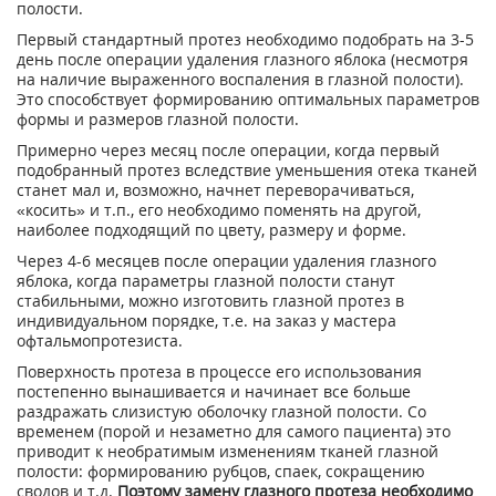
полости.
Первый стандартный протез необходимо подобрать на 3-5
день после операции удаления глазного яблока (несмотря
на наличие выраженного воспаления в глазной полости).
Это способствует формированию оптимальных параметров
формы и размеров глазной полости.
Примерно через месяц после операции, когда первый
подобранный протез вследствие уменьшения отека тканей
станет мал и, возможно, начнет переворачиваться,
«косить» и т.п., его необходимо поменять на другой,
наиболее подходящий по цвету, размеру и форме.
Через 4-6 месяцев после операции удаления глазного
яблока, когда параметры глазной полости станут
стабильными, можно изготовить глазной протез в
индивидуальном порядке, т.е. на заказ у мастера
офтальмопротезиста.
Поверхность протеза в процессе его использования
постепенно вынашивается и начинает все больше
раздражать слизистую оболочку глазной полости. Со
временем (порой и незаметно для самого пациента) это
приводит к необратимым изменениям тканей глазной
полости: формированию рубцов, спаек, сокращению
сводов и т.д.
Поэтому замену глазного протеза необходимо