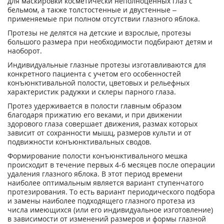
для маскировки косметически неполноценных глаз с
бельмом, а также толстостенные и двустенные –
применяемые при полном отсутствии глазного яблока.
Протезы не делятся на детские и взрослые, протезы
большого размера при необходимости подбирают детям и
наоборот.
Индивидуальные глазные протезы изготавливаются для
конкретного пациента с учетом его особенностей
конъюнктивальной полости, цветовых и рельефных
характеристик радужки и склеры парного глаза.
Протез удерживается в полости главным образом
благодаря прижатию его веками, и при движении
здорового глаза совершает движения, размах которых
зависит от сохранности мышц, размеров культи и от
подвижности конъюнктивальных сводов.
Формирование полости конъюнктивального мешка
происходит в течение первых 4-6 месяцев после операции
удаления глазного яблока. В этот период времени
наиболее оптимальным является вариант ступенчатого
протезирования. То есть вариант периодического подбора
и замены наиболее подходящего глазного протеза из
числа имеющихся (или его индивидуальное изготовление)
в зависимости от изменений размеров и формы глазной