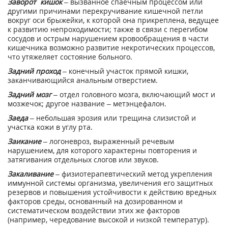
Заворот кишок
– вызванное спаечным процессом или
другими причинами перекручивание кишечной петли
вокруг оси брыжейки, к которой она прикреплена, ведущее
к развитию непроходимости; также в связи с перегибом
сосудов и острым нарушением кровообращения в части
кишечника возможно развитие некротических процессов,
что утяжеляет состояние больного.
Задний проход
– конечный участок прямой кишки,
заканчивающийся анальным отверстием.
Задний мозг
– отдел головного мозга, включающий мост и
мозжечок; другое название – метэнцефалон.
Заеда
– небольшая эрозия или трещина слизистой и
участка кожи в углу рта.
Заикание
– логоневроз, выраженный речевым
нарушением, для которого характерны повторения и
затягивания отдельных слогов или звуков.
Закаливание
– физиотерапевтический метод укрепления
иммунной системы организма, увеличения его защитных
резервов и повышения устойчивости к действию вредных
факторов среды, основанный на дозированном и
систематическом воздействии этих же факторов
(например, чередование высокой и низкой температур).