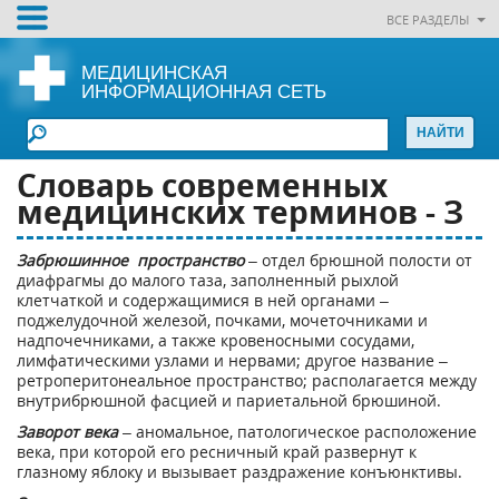
ВСЕ РАЗДЕЛЫ
МЕДИЦИНСКАЯ
ИНФОРМАЦИОННАЯ СЕТЬ
Словарь современных
медицинских терминов - З
Забрюшинное пространство
– отдел брюшной полости от
диафрагмы до малого таза, заполненный рыхлой
клетчаткой и содержащимися в ней органами –
поджелудочной железой, почками, мочеточниками и
надпочечниками, а также кровеносными сосудами,
лимфатическими узлами и нервами; другое название –
ретроперитонеальное пространство; располагается между
внутрибрюшной фасцией и париетальной брюшиной.
Заворот века
– аномальное, патологическое расположение
века, при которой его ресничный край развернут к
глазному яблоку и вызывает раздражение конъюнктивы.