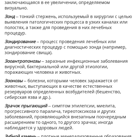
заключающаяся в ее увеличении, определяемом
визуально.
Зонд
– тонкий стержень, используемый в хирургии с целью
выявления патологических процесса в узких каналах или
полостях, а также для проведения в них лечебных
процедур.
Зондирование
– процесс проведения лечебных или
диагностических процедур с помощью зонда (например,
зондирование свища).
Зооантропонозы
– заразные инфекционные заболевания
вирусной, бактериальной или другой этиологии,
поражающих человека и животных.
Зоонозы
– болезни, которыми человек заражается от
животных, выступающих в качестве естественных
резервуаров определенных возбудителей (бешенство,
сибирская язва и др.).
Зрачок прыгающий
– симптом эпилепсии, миелита,
прогрессивного паралича, тиреотоксикоза и других
заболеваний, проявляющийся внезапным поочередным
расширением то одного, то другого зрачка; иногда
наблюдается у здоровых людей.
Зубной камень
– плотные минерализованные образования