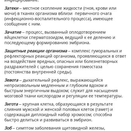
Затеки
– местное скопление жидкости (гноя, крови или
мочи) в тканях организма вблизи первичного очага
(инфекционно-воспалительного процесса), имеющее
сообщение с ним.
Зачатие
– процесс, вызванный оплодотворением
яйцеклетки сперматозоидом, ведущий к ее делению и
последующему формированию эмбриона.
Защитные реакции организма
– комплекс гуморальных и
рефлекторных реакций организма, проявляющихся в ответ
на воздействие вредных, опасных или болезнетворных
раздражителей с целью сохранения гомеостаза
(постоянства внутренней среды).
Зевота
– дыхательный рефлекс, выражающийся
непроизвольным медленным и глубоким вдохом и
быстрым энергичным выдохом; служит для насыщения
мозговой ткани кислородом и регуляции ее температуры.
Зигота
– крупная клетка, образующаяся в результате
слияния мужской и женской половых клеток (гамет) и
содержащая диплоидный набор хромосом; способна
быстро делиться и развиваться в эмбрион.
Зоб
– симптом заболевания щитовидной железы,