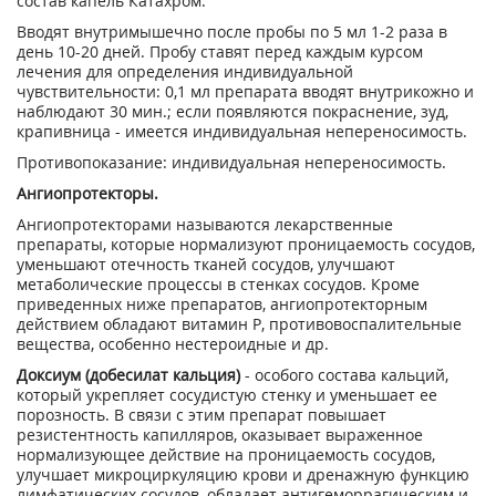
состав капель Катахром.
Вводят внутримышечно после пробы по 5 мл 1-2 раза в
день 10-20 дней. Пробу ставят перед каждым курсом
лечения для определения индивидуальной
чувствительности: 0,1 мл препарата вводят внутрикожно и
наблюдают 30 мин.; если появляются покраснение, зуд,
крапивница - имеется индивидуальная непереносимость.
Противопоказание: индивидуальная непереносимость.
Ангиопротекторы.
Ангиопротекторами называются лекарственные
препараты, которые нормализуют проницаемость сосудов,
уменьшают отечность тканей сосудов, улучшают
метаболические процессы в стенках сосудов. Кроме
приведенных ниже препаратов, ангиопротекторным
действием обладают витамин Р, противовоспалительные
вещества, особенно нестероидные и др.
Доксиум (добесилат кальция)
- особого состава кальций,
который укрепляет сосудистую стенку и уменьшает ее
порозность. В связи с этим препарат повышает
резистентность капилляров, оказывает выраженное
нормализующее действие на проницаемость сосудов,
улучшает микроциркуляцию крови и дренажную функцию
лимфатических сосудов, обладает антигеморрагическим и