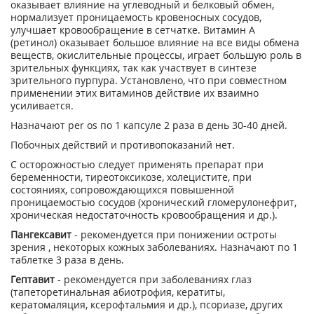
оказывает влияние на углеводный и белковый обмен,
нормализует проницаемость кровеносных сосудов,
улучшает кровообращение в сетчатке. Витамин А
(ретинол) оказывает большое влияние на все виды обмена
веществ, окислительные процессы, играет большую роль в
зрительных функциях, так как участвует в синтезе
зрительного пурпура. Установлено, что при совместном
применении этих витаминов действие их взаимно
усиливается.
Назначают per os по 1 капсуле 2 раза в день 30-40 дней.
Побочных действий и противопоказаний нет.
С осторожностью следует применять препарат при
беременности, тиреотоксикозе, холецистите, при
состояниях, сопровождающихся повышенной
проницаемостью сосудов (хронический гломерулонефрит,
хроническая недостаточность кровообращения и др.).
Пангексавит
- рекомендуется при понижении остроты
зрения , некоторых кожных заболеваниях. Назначают по 1
таблетке 3 раза в день.
Гептавит
- рекомендуется при заболеваниях глаз
(тапеторетинальная абиотрофия, кератиты,
кератомаляция, ксерофтальмия и др.), псориазе, других