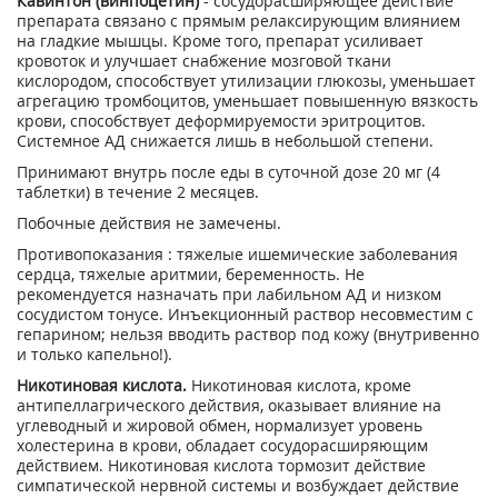
Кавинтон (винпоцетин)
- сосудорасширяющее действие
препарата связано с прямым релаксирующим влиянием
на гладкие мышцы. Кроме того, препарат усиливает
кровоток и улучшает снабжение мозговой ткани
кислородом, способствует утилизации глюкозы, уменьшает
агрегацию тромбоцитов, уменьшает повышенную вязкость
крови, способствует деформируемости эритроцитов.
Системное АД снижается лишь в небольшой степени.
Принимают внутрь после еды в суточной дозе 20 мг (4
таблетки) в течение 2 месяцев.
Побочные действия не замечены.
Противопоказания : тяжелые ишемические заболевания
сердца, тяжелые аритмии, беременность. Не
рекомендуется назначать при лабильном АД и низком
сосудистом тонусе. Инъекционный раствор несовместим с
гепарином; нельзя вводить раствор под кожу (внутривенно
и только капельно!).
Никотиновая кислота.
Никотиновая кислота, кроме
антипеллагрического действия, оказывает влияние на
углеводный и жировой обмен, нормализует уровень
холестерина в крови, обладает сосудорасширяющим
действием. Никотиновая кислота тормозит действие
симпатической нервной системы и возбуждает действие