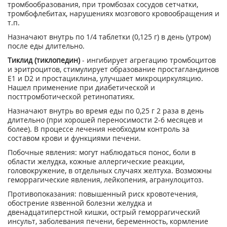
тромбообразования, при тромбозах сосудов сетчатки,
тромбофлебитах, нарушениях мозгового кровообращения и
т.п.
Назначают внутрь по 1/4 таблетки (0,125 г) в день (утром)
после еды длительно.
Тиклид (тиклопедин)
- ингибирует агрегацию тромбоцитов
и эритроцитов, стимулирует образование простагландинов
Е1 и D2 и простациклина, улучшает микроциркуляцию.
Нашел применение при диабетической и
посттромботической ретинопатиях.
Назначают внутрь во время еды по 0,25 г 2 раза в день
длительно (при хорошей переносимости 2-6 месяцев и
более). В процессе лечения необходим контроль за
составом крови и функциями печени.
Побочные явления: могут наблюдаться понос, боли в
области желудка, кожные аллергические реакции,
головокружение, в отдельных случаях желтуха. Возможны
геморрагические явления, лейкопения, агранулоцитоз.
Противопоказания: повышенный риск кровотечения,
обострение язвенной болезни желудка и
двенадцатиперстной кишки, острый геморрагический
инсульт, заболевания печени, беременность, кормление