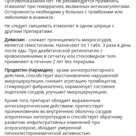
Противопоказаний нет. Не рекомендуется применять
этамзилат при геморрагиях, вызванных антикоагулянтами.
Осторожность необходима у больных с тромбозами или
эмболиями в анамнезе.
Не следует смешивать этамзилат в одном шприце с
другими препаратами.
Диваскан
- снижает проницаемость микрососудов,
является гемостатиком. Назначают по 1 табл. 3 раза в день
после еды. При диабетической ретинопатии с
кровоизлияниями в сетчатку или стекловидное тело
применяют в течение 2 лет без перерыва.
Продектин (пармидин)
- кроме ангиопротекторного
действия, способствует восстановлению нарушенной
микроциркуляции, снижает агрегацию тромбоцитов,
стимулирует фибриногенез, нормализует состояние
эндотелия сосудов, улучшает микроциркуляцию.
Кроме того, препарат обладает выраженным
антисклеротическим действием: препятствует
проникновению во внутреннюю оболочку сосудов
атерогенных липопротеидов и способствует обратному
развитию инфильтративных изменений при
атеросклерозе, обладает умеренной
гипохолестеринемической активностью.