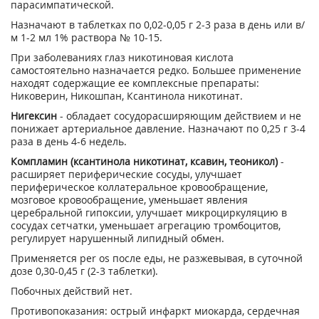
парасимпатической.
Назначают в таблетках по 0,02-0,05 г 2-3 раза в день или в/
м 1-2 мл 1% раствора № 10-15.
При заболеваниях глаз никотиновая кислота
самостоятельно назначается редко. Большее применение
находят содержащие ее комплексные препараты:
Никоверин, Никошпан, Ксантинола никотинат.
Нигексин
- обладает сосудорасширяющим действием и не
понижает артериальное давление. Назначают по 0,25 г 3-4
раза в день 4-6 недель.
Компламин (ксантинола никотинат, ксавин, теоникол)
-
расширяет периферические сосуды, улучшает
периферическое коллатеральное кровообращение,
мозговое кровообращение, уменьшает явления
церебральной гипоксии, улучшает микроциркуляцию в
сосудах сетчатки, уменьшает агрегацию тромбоцитов,
регулирует нарушенный липидный обмен.
Применяется per os после еды, не разжевывая, в суточной
дозе 0,30-0,45 г (2-3 таблетки).
Побочных действий нет.
Противопоказания: острый инфаркт миокарда, сердечная