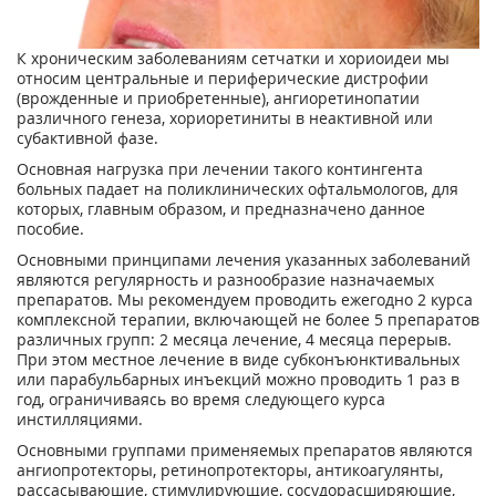
К хроническим заболеваниям сетчатки и хориоидеи мы
относим центральные и периферические дистрофии
(врожденные и приобретенные), ангиоретинопатии
различного генеза, хориоретиниты в неактивной или
субактивной фазе.
Основная нагрузка при лечении такого контингента
больных падает на поликлинических офтальмологов, для
которых, главным образом, и предназначено данное
пособие.
Основными принципами лечения указанных заболеваний
являются регулярность и разнообразие назначаемых
препаратов. Мы рекомендуем проводить ежегодно 2 курса
комплексной терапии, включающей не более 5 препаратов
различных групп: 2 месяца лечение, 4 месяца перерыв.
При этом местное лечение в виде субконъюнктивальных
или парабульбарных инъекций можно проводить 1 раз в
год, ограничиваясь во время следующего курса
инстилляциями.
Основными группами применяемых препаратов являются
ангиопротекторы, ретинопротекторы, антикоагулянты,
рассасывающие, стимулирующие, сосудорасширяющие,