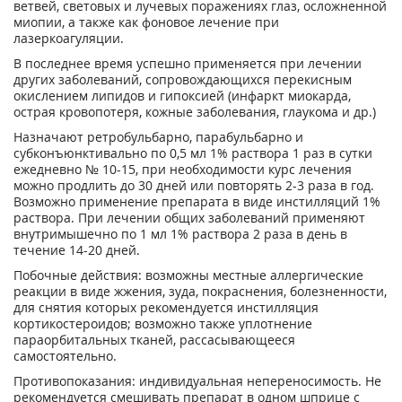
ветвей, световых и лучевых поражениях глаз, осложненной
миопии, а также как фоновое лечение при
лазеркоагуляции.
В последнее время успешно применяется при лечении
других заболеваний, сопровождающихся перекисным
окислением липидов и гипоксией (инфаркт миокарда,
острая кровопотеря, кожные заболевания, глаукома и др.)
Назначают ретробульбарно, парабульбарно и
субконъюнктивально по 0,5 мл 1% раствора 1 раз в сутки
ежедневно № 10-15, при необходимости курс лечения
можно продлить до 30 дней или повторять 2-3 раза в год.
Возможно применение препарата в виде инстилляций 1%
раствора. При лечении общих заболеваний применяют
внутримышечно по 1 мл 1% раствора 2 раза в день в
течение 14-20 дней.
Побочные действия: возможны местные аллергические
реакции в виде жжения, зуда, покраснения, болезненности,
для снятия которых рекомендуется инстилляция
кортикостероидов; возможно также уплотнение
параорбитальных тканей, рассасывающееся
самостоятельно.
Противопоказания: индивидуальная непереносимость. Не
рекомендуется смешивать препарат в одном шприце с