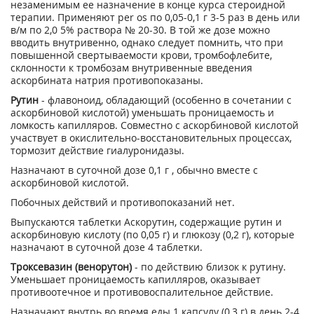
незаменимым ее назначение в конце курса стероидной
терапии. Применяют per os по 0,05-0,1 г 3-5 раз в день или
в/м по 2,0 5% раствора № 20-30. В той же дозе можно
вводить внутривенно, однако следует помнить, что при
повышенной свертываемости крови, тромбофлебите,
склонности к тромбозам внутривенные введения
аскорбината натрия противопоказаны.
Рутин
- флавоноид, обладающий (особенно в сочетании с
аскорбиновой кислотой) уменьшать проницаемость и
ломкость капилляров. Совместно с аскорбиновой кислотой
участвует в окислительно-восстановительных процессах,
тормозит действие гиалуронидазы.
Назначают в суточной дозе 0,1 г , обычно вместе с
аскорбиновой кислотой.
Побочных действий и противопоказаний нет.
Выпускаются таблетки Аскорутин, содержащие рутин и
аскорбиновую кислоту (по 0,05 г) и глюкозу (0,2 г), которые
назначают в суточной дозе 4 таблетки.
Троксевазин (венорутон)
- по действию близок к рутину.
Уменьшает проницаемость капилляров, оказывает
противоотечное и противовоспалительное действие.
Назначают внутрь во время еды 1 капсулу (0,3 г) в день 2-4