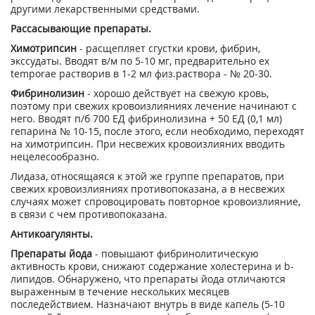
другими лекарственными средствами.
Рассасывающие препараты.
Химотрипсин
- расщепляет сгустки крови, фибрин,
экссудаты. Вводят в/м по 5-10 мг, предварительно ex
temporae растворив в 1-2 мл физ.раствора - № 20-30.
Фибринолизин
- хорошо действует на свежую кровь,
поэтому при свежих кровоизлияниях лечение начинают с
него. Вводят п/б 700 ЕД фибринолизина + 50 ЕД (0,1 мл)
гепарина № 10-15, после этого, если необходимо, переходят
на химотрипсин. При несвежих кровоизлияних вводить
нецелесообразно.
Лидаза, относящаяся к этой же группе препаратов, при
свежих кровоизлияниях противопоказана, а в несвежих
случаях может спровоцировать повторное кровоизлияние,
в связи с чем противопоказана.
Антикоагулянты.
Препараты йода
- повышают фибринолитическую
активность крови, снижают содержание холестерина и b-
липидов. Обнаружено, что препараты йода отличаются
выраженным в течение нескольких месяцев
последействием. Назначают внутрь в виде капель (5-10