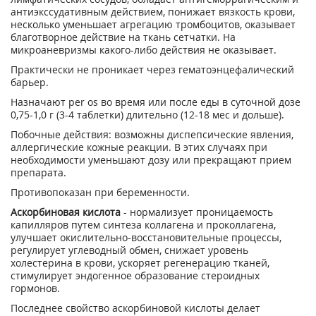
антиэкссудативным действием, понижает вязкость крови,
несколько уменьшает агрегацию тромбоцитов, оказывает
благотворное действие на ткань сетчатки. На
микроаневризмы какого-либо действия не оказывает.
Практически не проникает через гематоэнцефалический
барьер.
Назначают per os во время или после еды в суточной дозе
0,75-1,0 г (3-4 таблетки) длительно (12-18 мес и дольше).
Побочные действия: возможны диспепсические явления,
аллергические кожные реакции. В этих случаях при
необходимости уменьшают дозу или прекращают прием
препарата.
Противопоказан при беременности.
Аскорбиновая кислота
- нормализует проницаемость
капилляров путем синтеза коллагена и проколлагена,
улучшает окислительно-восстановительные процессы,
регулирует углеводный обмен, снижает уровень
холестерина в крови, ускоряет регенерацию тканей,
стимулирует эндогенное образование стероидных
гормонов.
Последнее свойство аскорбиновой кислоты делает