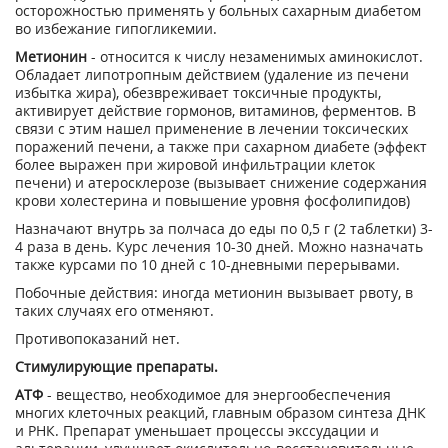
осторожностью применять у больных сахарным диабетом
во избежание гипогликемии.
Метионин
- относится к числу незаменимых аминокислот.
Обладает липотропным действием (удаление из печени
избытка жира), обезвреживает токсичные продукты,
активирует действие гормонов, витаминов, ферментов. В
связи с этим нашел применение в лечении токсических
поражений печени, а также при сахарном диабете (эффект
более выражен при жировой инфильтрации клеток
печени) и атеросклерозе (вызывает снижение содержания
крови холестерина и повышение уровня фосфолипидов)
Назначают внутрь за полчаса до еды по 0,5 г (2 таблетки) 3-
4 раза в день. Курс лечения 10-30 дней. Можно назначать
также курсами по 10 дней с 10-дневными перерывами.
Побочные действия: иногда метионин вызывает рвоту, в
таких случаях его отменяют.
Противопоказаний нет.
Стимулирующие препараты.
АТФ
- вещество, необходимое для энергообеспечения
многих клеточных реакций, главным образом синтеза ДНК
и РНК. Препарат уменьшает процессы экссудации и