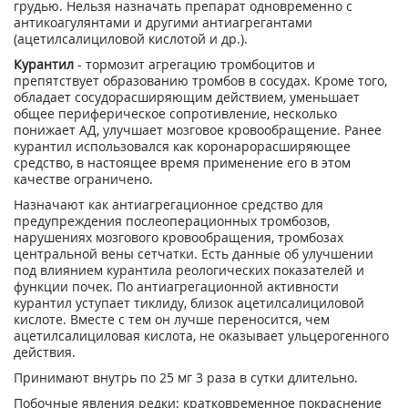
грудью. Нельзя назначать препарат одновременно с
антикоагулянтами и другими антиагрегантами
(ацетилсалициловой кислотой и др.).
Курантил
- тормозит агрегацию тромбоцитов и
препятствует образованию тромбов в сосудах. Кроме того,
обладает сосудорасширяющим действием, уменьшает
общее периферическое сопротивление, несколько
понижает АД, улучшает мозговое кровообращение. Ранее
курантил использовался как коронарорасширяющее
средство, в настоящее время применение его в этом
качестве ограничено.
Назначают как антиагрегационное средство для
предупреждения послеоперационных тромбозов,
нарушениях мозгового кровообращения, тромбозах
центральной вены сетчатки. Есть данные об улучшении
под влиянием курантила реологических показателей и
функции почек. По антиагрегационной активности
курантил уступает тиклиду, близок ацетилсалициловой
кислоте. Вместе с тем он лучше переносится, чем
ацетилсалициловая кислота, не оказывает ульцерогенного
действия.
Принимают внутрь по 25 мг 3 раза в сутки длительно.
Побочные явления редки: кратковременное покраснение