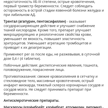
недостаточность IIБ-III степени, острые кровотечения,
первый триместр беременности. Следует соблюдать
осторожность в острой стадии язвенной болезни желудка и
при лабильном АД.
Трентал (агапурин, пентоксифиллин)
- оказывает
сосудорасширяющее действие и улучшает снабжение
тканей кислородом. Кроме того, препарат улучшает
микроциркуляцию и реологические свойства крови,
уменьшает ее вязкость, повышает эластичность
эритроцитов. Уменьшает агрегацию тромбоцитов и
приводит к их дезагрегации.
Применяют per os после еды, не разжевывая, в суточной
дозе 0,4 г (4 таблетки).
Побочные действия: диспепсические явления, тошнота,
головокружение, покраснение лица.
Противопоказания: свежие кровоизлияния в сетчатку и
стекловидное тело, массивные кровотечения, острый
инфаркт миокарда, тяжелый склероз коронарных сосудов и
сосудов мозга. Не следует принимать препарат при
беременности.
Антисклеротические препараты.
Мисклерон (клофибрейт, клофибрат, атромидин, липомид)
-