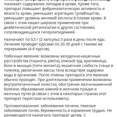
понижает содержание липидов в крови. Кроме того,
препарат повышает фибринолитическую активность и
вязкость крови, уменьшает агрегацию тромбоцитов,
уменьшает уровень мочевой кислоты в плазме крови. В
связи с этим нашел широкое применение при
диабетической ретинопатии и других состояниях,
сопровождающихся гиперлипидемией.
Назначают по 0,5 г (2 капсулы) 3 раза в день после еды.
Лечения проводят курсами по 20-30 дней с такими же
перерывами (4-6 курсов).
Побочные явления: возможны желудочно-кишечные
расстройства (тошнота, рвота), кожный зуд, крапивница,
боли в мышцах (типа миозита), мышечная слабость (чаще в
голенях), увеличение массы тела вследствие задержки
воды в организме. После отмены препарата эти явления
обычно проходят. При длительном применении возможны
внутрипеченочный холестаз, обострение желчнокаменной
болезни, образование камней в желчном пузыре и
желчных путях (в связи с этим в некоторых странах этот
препарат перестали использовать).
Противопоказания: заболевания печени, тяжелые
заболевания почек, беременность и кормление грудью. Не
рекомендуется назначать препарат детям. С