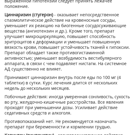
выраженной гипотензии следует принять лежачее
положение.
Циннаризин (стугерон)
- оказывает непосредственное
спазмолитическое действие на кровеносные сосуды,
уменьшает их реакцию на биогенные сосудосуживающие
вещества (ангиотензин и др.). Кроме того, препарат
улучшает микроциркуляцию, повышает способность
эритроцитов к деформации и уменьшает повышенную
вязкость крови, повышает устойчивость тканей к гипоксии.
Препарат обладает также противогистаминной
активностью; уменьшает возбудимость вестибулярного
аппарата, в связи с чем подавляет нистагм. На системное
АД существенно не влияет.
Принимают циннаризин внутрь после еды по 100 мг (4
таблетки) в сутки. Курс лечения длится от нескольких
недель до нескольких месяцев.
Побочные действия: иногда умеренная сонливость, сухость
во рту, желудочно-кишечные расстройства. Все явления
проходят при уменьшении дозы. Усиливает действие
седативных средств и алкоголя.
Противопоказаний нет. Не рекомендуется назначать
препарат при беременности и кормлении грудью.