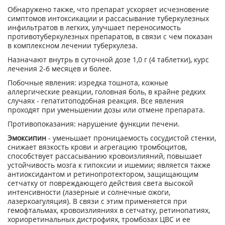
Обнаружено также, что препарат ускоряет исчезновение
симптомов интоксикации и рассасывание туберкулезных
инфильтратов в легких, улучшает переносимость
противотуберкулезных препаратов, в связи с чем показан
в комплексном лечении туберкулеза.
Назначают внутрь в суточной дозе 1,0 г (4 таблетки), курс
лечения 2-6 месяцев и более.
Побочные явления: изредка тошнота, кожные
аллергические реакции, головная боль, в крайне редких
случаях - гепатитоподобная реакция. Все явления
проходят при уменьшении дозы или отмене препарата.
Противопоказания: нарушение функции печени.
Эмоксипин
- уменьшает проницаемость сосудистой стенки,
снижает вязкость крови и агрегацию тромбоцитов,
способствует рассасыванию кровоизлияний, повышает
устойчивость мозга к гипоксии и ишемии; является также
антиоксидантом и ретинопротектором, защищающим
сетчатку от повреждающего действия света высокой
интенсивности (лазерные и солнечные ожоги,
лазеркоагуляция). В связи с этим применяется при
гемофтальмах, кровоизлияниях в сетчатку, ретинопатиях,
хориоретинальных дистрофиях, тромбозах ЦВС и ее