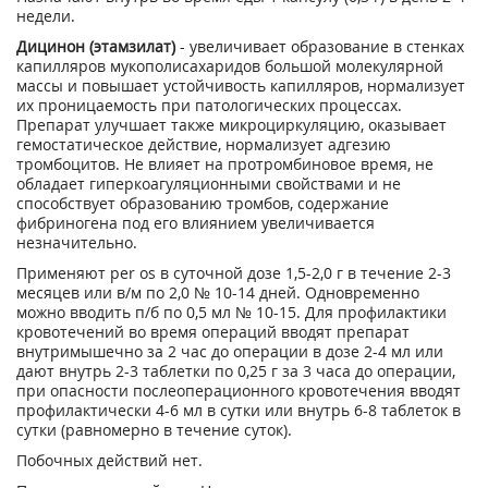
недели.
Дицинон (этамзилат)
- увеличивает образование в стенках
капилляров мукополисахаридов большой молекулярной
массы и повышает устойчивость капилляров, нормализует
их проницаемость при патологических процессах.
Препарат улучшает также микроциркуляцию, оказывает
гемостатическое действие, нормализует адгезию
тромбоцитов. Не влияет на протромбиновое время, не
обладает гиперкоагуляционными свойствами и не
способствует образованию тромбов, содержание
фибриногена под его влиянием увеличивается
незначительно.
Применяют per os в суточной дозе 1,5-2,0 г в течение 2-3
месяцев или в/м по 2,0 № 10-14 дней. Одновременно
можно вводить п/б по 0,5 мл № 10-15. Для профилактики
кровотечений во время операций вводят препарат
внутримышечно за 2 час до операции в дозе 2-4 мл или
дают внутрь 2-3 таблетки по 0,25 г за 3 часа до операции,
при опасности послеоперационного кровотечения вводят
профилактически 4-6 мл в сутки или внутрь 6-8 таблеток в
сутки (равномерно в течение суток).
Побочных действий нет.