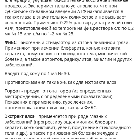
альтерации, улучшает окислительно-восстановительные
процессы. Экспериментально установлено, что при
субконъюнктивальном введении АТФ накапливается в
тканях глаза в значительном количестве и не вызывает
осложнений. Применяют 0,25% раствор динатриевой соли
АТФ, приготовленной ex tempore на физ.растворе с/к по 0,2
мл № 15 или в/м по 1-2 мл № 25.
ФиБС
- биогенный стимулятор из отгона лиманной грязи.
Применяют при лечении блефарита, конъюнктивита,
кератита, помутнения стекловидного тела, миопической
болезни, а также артритов, радикулитов, миалгии и других
заболеваний.
Вводят под кожу по 1 мл № 30.
Противопоказания такие же, как для экстракта алоэ.
Торфот
- продукт отгона торфа (из определенных
месторождений, с определенными показателями).
Показания к применению, курс лечения,
противопоказания такие же, как для ФиБС.
Экстракт алоэ
- применяется при ряде глазных
заболеваний (прогрессирующая миопия, блефарит,
кератит, конъюнктивит, увеит, помутнение стекловидного
тела и др.), а также при язвенной болезни желудка и
двенадцатиперстной кишки и других заболеваниях.