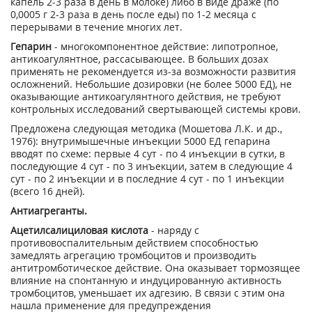
капель 2-3 раза в день в молоке) либо в виде драже (по
0,0005 г 2-3 раза в день после еды) по 1-2 месяца с
перерывами в течение многих лет.
Гепарин
- многокомпонентное действие: липотропное,
антикоагулянтное, рассасывающее. В больших дозах
применять не рекомендуется из-за возможности развития
осложнений. Небольшие дозировки (не более 5000 ЕД), не
оказывающие антикоагулянтного действия, не требуют
контрольных исследований свертывающей системы крови.
Предложена следующая методика (Мошетова Л.К. и др.,
1976): внутримышечные инъекции 5000 ЕД гепарина
вводят по схеме: первые 4 сут - по 4 инъекции в сутки, в
последующие 4 сут - по 3 инъекции, затем в следующие 4
сут - по 2 инъекции и в последние 4 сут - по 1 инъекции
(всего 16 дней).
Антиагреганты.
Ацетилсалициловая кислота
- наряду с
противовоспалительным действием способностью
замедлять агрегацию тромбоцитов и производить
антитромботическое действие. Она оказывает тормозящее
влияние на спонтанную и индуцированную активность
тромбоцитов, уменьшает их адгезию. В связи с этим она
нашла применение для предупреждения