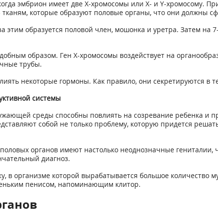
когда эмбрион имеет две Х-хромосомы или Х- и Y-хромосому. Пр
тканям, которые образуют половые органы, что они должны с
а этим образуется половой член, мошонка и уретра. Затем на 
добным образом. Ген Х-хромосомы воздействует на органообра
очные трубы.
лиять некоторые гормоны. Как правило, они секретируются в 
уктивной системы
ужающей среды способны повлиять на созревание ребенка и п
тавляют собой не только проблему, которую придется решать 
оловых органов имеют настолько неоднозначные гениталии, ч
нчательный диагноз.
у, в организме которой вырабатывается большое количество му
леньким пенисом, напоминающим клитор.
рганов