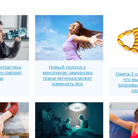
пластика
Новый подход к
то говорят
менопаузе: заморозка
Омега-3 v
ты
ткани яичника может
что вы
изменить все
здоровь
си