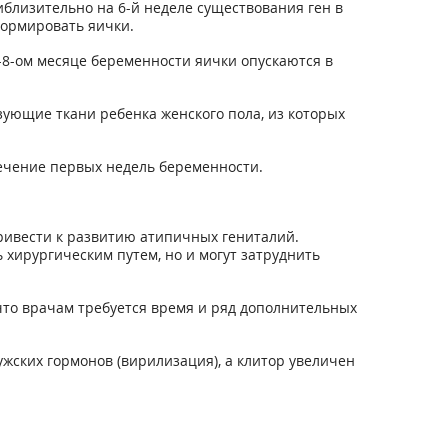
иблизительно на 6-й неделе существования ген в
формировать яички.
7-8-ом месяце беременности яички опускаются в
зующие ткани ребенка женского пола, из которых
течение первых недель беременности.
ривести к развитию атипичных гениталий.
хирургическим путем, но и могут затруднить
то врачам требуется время и ряд дополнительных
жских гормонов (вирилизация), а клитор увеличен