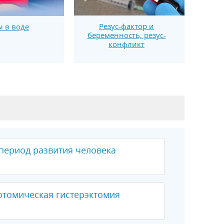
Резус-фактор и
 в воде
беременность, резус-
конфликт
ериод развития человека
отомическая гистерэктомия