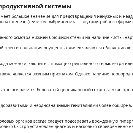
епродуктивной системы
имеет большое значение для предотвращения ненужных и неад
опатогенезе (с учетом эмбриогенеза – внутриутробного форми
ьного осмотра нижней брюшной стенки на наличие кисты, нар
й член и пальпация опущенных яичек являются обнадеживающи
ода можно исключить с помощью ректального термометра или 
 также является важным признаком. Однако наличие первородн
ычно выявляется беловатый цервикальный секрет; легкое про
недоразвитыми и неоднозначными гениталиями более обширна.
.
половых органов всегда следует подозревать врожденную гипер
асколько быстро установлен диагноз и насколько своевременно н