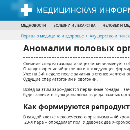
МЕДИЦИНСКАЯ ИНФОР
МЕДНОВОСТИ
БОЛЕЗНИ И ЛЕКАРСТВА
ЧЕЛОВЕК И М
Портал о медицине и здоровье
Акушерство и гинек
Аномалии половых ор
Слияние сперматозоида и яйцеклетки знаменует соб
Оплодотворение яйцеклетки и последующее формир
Уже на 3-й неделе после зачатия в стенке желточн
будущие сперматогонии и овогонии.
Вслед за этим зарождаются первичные гонады – зача
будет зависеть функциональность ряда важных орга
Как формируются репродук
В каждой клетке человеческого организма – 46 хро
23-я пара – определяет пол. У девочек две Х-хромос