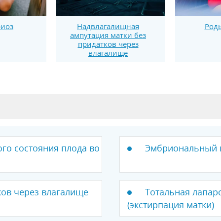
риоз
Надвлагалищная
Роды
ампутация матки без
придатков через
влагалище
го состояния плода во
Эмбриональный п
ков через влагалище
Тотальная лапар
(экстирпация матки)