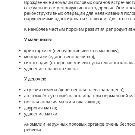
Врожденные аномалии половых органов встречаются
сексуального и репродуктивного здоровья. Они про
реконструктивных операций для налаживания поло
нарушениями адаптироваться к жизни. Для этого н
К наиболее частым порокам развития репродуктивн
У мальчиков:
крипторхизм (неопущение яичка в мошонку);
монорхизм (единственное яичко);
гипоспадия (отверстие мочеиспускательного канала
удвоение полового члена.
У девочек:
атрезия гимена (девственная плева заращена);
аплазия (отсутствие) влагалища при нормальной ма
полная аплазия матки и влагалища;
двурогая матка;
удвоение матки.
Аномалии наружных половых органов очень беспоко
ребенка.