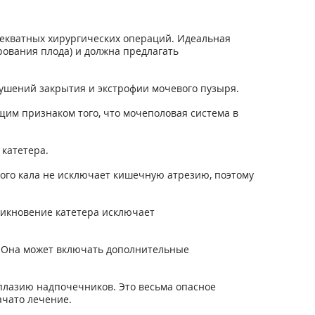
екватных хирургических операций. Идеальная
рования плода) и должна предлагать
ушений закрытия и экстрофии мочевого пузыря.
м признаком того, что мочеполовая система в
катетера.
ого кала не исключает кишечную атрезию, поэтому
никновение катетера исключает
 Она может включать дополнительные
плазию надпочечников. Это весьма опасное
ачато лечение.