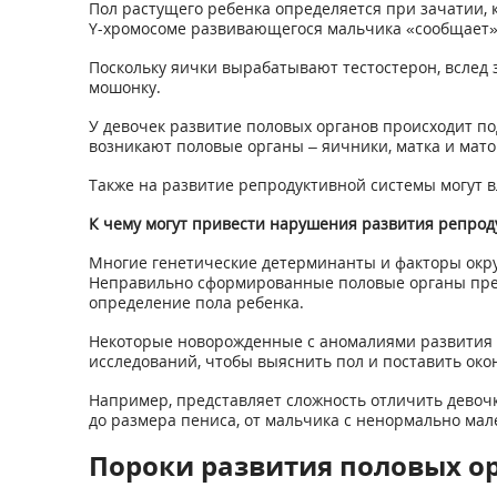
Пол растущего ребенка определяется при зачатии, 
Y-хромосоме развивающегося мальчика «сообщает» 
Поскольку яички вырабатывают тестостерон, вслед з
мошонку.
У девочек развитие половых органов происходит по
возникают половые органы – яичники, матка и мат
Также на развитие репродуктивной системы могут в
К чему могут привести нарушения развития репрод
Многие генетические детерминанты и факторы окр
Неправильно сформированные половые органы предс
определение пола ребенка.
Некоторые новорожденные с аномалиями развития п
исследований, чтобы выяснить пол и поставить око
Например, представляет сложность отличить девочк
до размера пениса, от мальчика с ненормально ма
Пороки развития половых о