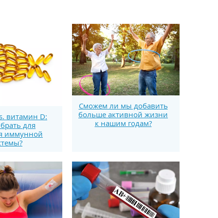
Сможем ли мы добавить
больше активной жизни
s. витамин D:
к нашим годам?
брать для
я иммунной
стемы?