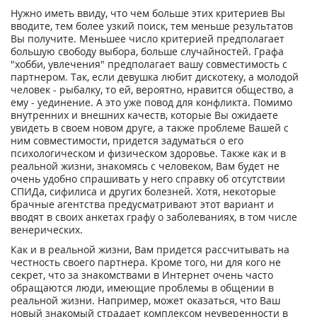
Нужно иметь ввиду, что чем больше этих критериев Вы
вводите, тем более узкий поиск, тем меньше результатов
Вы получите. Меньшее число критерией предполагает
большую свободу выбора, больше случайностей. Графа
"хобби, увлечения" предполагает вашу совместимость с
партнером. Так, если девушка любит дискотеку, а молодой
человек - рыбалку, то ей, вероятно, нравится общество, а
ему - уединение. А это уже повод для конфликта. Помимо
внутренних и внешних качеств, которые Вы ожидаете
увидеть в своем новом друге, а также проблеме Вашей с
ним совместимости, придется задуматься о его
психологическом и физическом здоровье. Также как и в
реальной жизни, знакомясь с человеком, Вам будет не
очень удобно спрашивать у него справку об отсутствии
СПИДа, сифилиса и других болезней. Хотя, некоторые
брачные агентства предусматривают этот вариант и
вводят в своих анкетах графу о заболеваниях, в том числе
венерических.
Как и в реальной жизни, Вам придется рассчитывать на
честность своего партнера. Кроме того, ни для кого не
секрет, что за знакомствами в Интернет очень часто
обращаются люди, имеющие проблемы в общении в
реальной жизни. Например, может оказаться, что Ваш
новый знакомый страдает комплексом неуверенности в