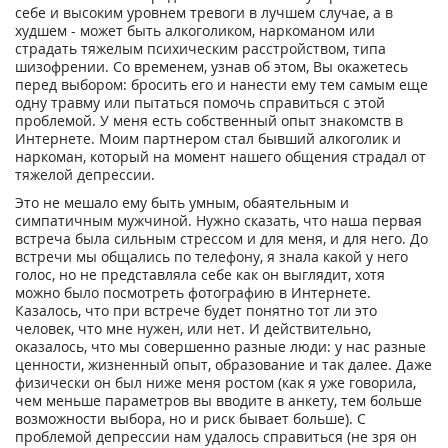
себе и высоким уровнем тревоги в лучшем случае, а в
худшем - может быть алкоголиком, наркоманом или
страдать тяжелым психическим расстройством, типа
шизофрении. Со временем, узнав об этом, Вы окажетесь
перед выбором: бросить его и нанести ему тем самым еще
одну травму или пытаться помочь справиться с этой
проблемой. У меня есть собственный опыт знакомств в
Интернете. Моим партнером стал бывший алкоголик и
наркоман, который на момент нашего общения страдал от
тяжелой депрессии.
Это не мешало ему быть умным, обаятельным и
симпатичным мужчиной. Нужно сказать, что наша первая
встреча была сильным стрессом и для меня, и для него. До
встречи мы общались по телефону, я знала какой у него
голос, но не представляла себе как он выглядит, хотя
можно было посмотреть фотографию в Интернете.
Казалось, что при встрече будет понятно тот ли это
человек, что мне нужен, или нет. И действительно,
оказалось, что мы совершенно разные люди: у нас разные
ценности, жизненный опыт, образование и так далее. Даже
физически он был ниже меня ростом (как я уже говорила,
чем меньше параметров вы вводите в анкету, тем больше
возможности выбора, но и риск бывает больше). С
проблемой депрессии нам удалось справиться (не зря он