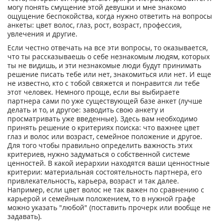
могу понять смущение этой девушки и мне знакомо
ощущение беспокойства, когда нужно ответить на вопросы
анкеты: цвет волос, глаз, рост, возраст, профессия,
увлечения и другие.
Если честно отвечать на все эти вопросы, то оказывается,
что ты рассказываешь о себе незнакомым людям, которых
ты не видишь, и эти незнакомые люди будут принимать
решение писать тебе или нет, знакомиться или нет. И еще
не известно, кто с тобой свяжется и понравится ли тебе
этот человек. Немного проще, если вы выбираете
партнера сами по уже существующей базе анкет (лучше
делать и то, и другое: заводить свою анкету и
просматривать уже введенные). Здесь вам необходимо
принять решение о критериях поиска: что важнее цвет
глаз и волос или возраст, семейное положение и другое.
Для того чтобы правильно определить важность этих
критериев, нужно задуматься о собственной системе
ценностей. В какой иерархии находятся ваши ценностные
критерии: материальная состоятельность партнера, его
привлекательность, карьера, возраст и так далее.
Например, если цвет волос не так важен по сравнению с
карьерой и семейным положением, то в нужной графе
можно указать "любой" (поставить прочерк или вообще не
задавать).