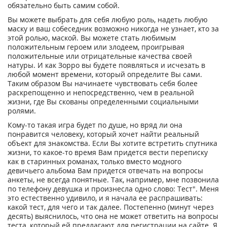
обязательно быть самим собой.
Вы можете выбрать для себя любую роль, надеть любую
маску и ваш собеседник возможно никогда не узнает, кто за
этой ролью, маской. Вы можете стать любимым
положительным героем или злодеем, проигрывая
положительные или отрицательные качества своей
натуры. И как Зорро вы будете появляться и исчезать в
любой момент времени, который определите Вы сами.
Таким образом Вы начинаете чувствовать себя более
раскрепощенно и непосредственно, чем в реальной
жизни, где Вы скованы определенными социальными
ролями.
Кому-то такая игра будет по душе, но вряд ли она
понравится человеку, который хочет найти реальный
объект для знакомства. Если Вы хотите встретить спутника
жизни, то какое-то время Вам придется вести переписку
как в старинных романах, только вместо модного
девичьего альбома Вам придется отвечать на вопросы
анкеты, не всегда понятные. Так, например, мне позвонила
по телефону девушка и произнесла одно слово: Тест". Меня
это естественно удивило, и я начала ее распрашивать:
какой тест, для чего и так далее. Постепенно (минут через
десять) выяснилось, что она не может ответить на вопросы
теста, который ей предлагают для регистрации на сайте. Я