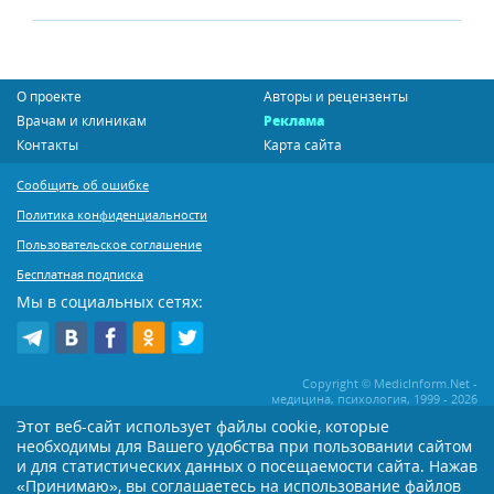
О проекте
Авторы и рецензенты
Врачам и клиникам
Реклама
Контакты
Карта сайта
Сообщить об ошибке
Политика конфиденциальности
Пользовательское соглашение
Бесплатная подписка
Мы в социальных сетях:
Copyright © MedicInform.Net -
медицина, психология, 1999 - 2026
Этот веб-сайт использует файлы cookie, которые
необходимы для Вашего удобства при пользовании сайтом
Копирование или иное распространение статей нашего сайта строго
воспрещается. Копирование раздела "Новости" допускается при наличии
и для статистических данных о посещаемости сайта. Нажав
активной открытой для поисковиков ссылки на MedicInform.Net
«Принимаю», вы соглашаетесь на использование файлов