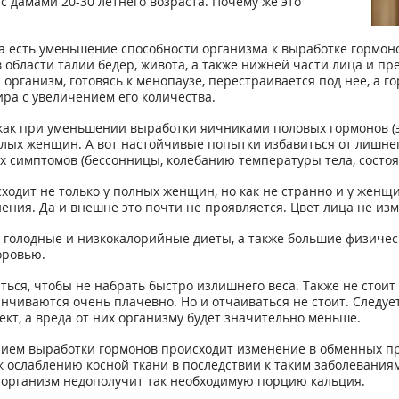
с дамами 20-30 летнего возраста. Почему же это
есть уменьшение способности организма к выработке гормонов.
 области талии бёдер, живота, а также нижней части лица и п
 организм, готовясь к менопаузе, перестраивается под неё, а 
ра с увеличением его количества.
как при уменьшении выработки яичниками половых гормонов (эс
илых женщин. А вот настойчивые попытки избавиться от лишне
 симптомов (бессонницы, колебанию температуры тела, состоян
дит не только у полных женщин, но как не странно и у женщи
ния. Да и внешне это почти не проявляется. Цвет лица не изм
 голодные и низкокалорийные диеты, а также большие физическ
оровью.
ться, чтобы не набрать быстро излишнего веса. Также не стои
анчиваются очень плачевно. Но и отчаиваться не стоит. Следу
кт, а вреда от них организму будет значительно меньше.
нием выработки гормонов происходит изменение в обменных пр
к ослаблению косной ткани в последствии к таким заболевания
то организм недополучит так необходимую порцию кальция.