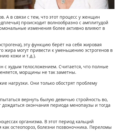
 А в связи с тем, что этот процесс у женщин
редплечья) происходит волнообразно с амплитудой
гормональные изменения более активно влияют в
трогена), эту функцию берёт на себя жировая
го жира могут привести к уменьшению эстрогенов в
ию кожи и т.д.).
н с худым телосложением. Считается, что полные
еняется, морщины не так заметны.
ие нагрузки. Они только обострят проблему
т пытаться вернуть былую девичью стройность во,
ет дождаться окончания периода менопаузы и тогда
оцессах организма. В этот период кальций
м как остеопороз, болезни позвоночника. Переломы