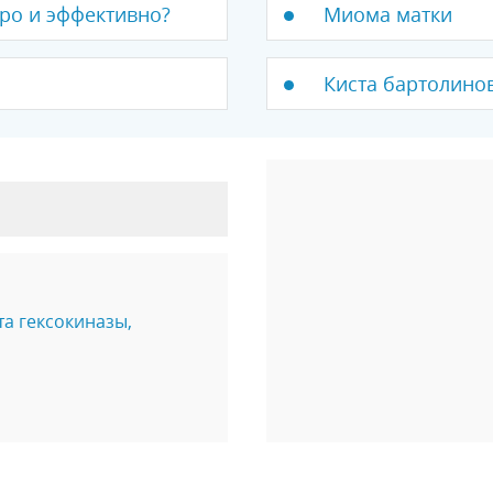
тро и эффективно?
Миома матки
Киста бартолинов
а гексокиназы,