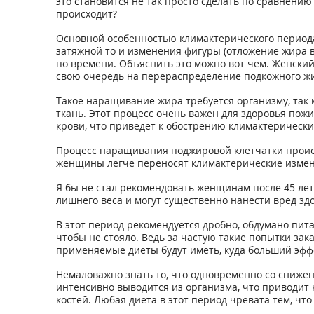
это становится не так просто сделать по сравнению 
происходит?
Основной особенностью климактерического периода 
затяжной то и изменения фигуры (отложение жира в
по времени. Объяснить это можно вот чем. Женский
свою очередь на перераспределение подкожного жи
Такое наращивание жира требуется организму, так 
ткань. Этот процесс очень важен для здоровья пож
крови, что приведёт к обострению климактерических
Процесс наращивания поджировой клетчатки происхо
женщины легче переносят климактерические измене
Я бы не стал рекомендовать женщинам после 45 лет
лишнего веса и могут существенно нанести вред зд
В этот период рекомендуется дробно, обдумано пита
чтобы не стояло. Ведь за частую такие попытки зак
применяемые диеты будут иметь, куда больший эффе
Немаловажно знать то, что одновременно со сниже
интенсивно выводится из организма, что приводит 
костей. Любая диета в этот период чревата тем, ч