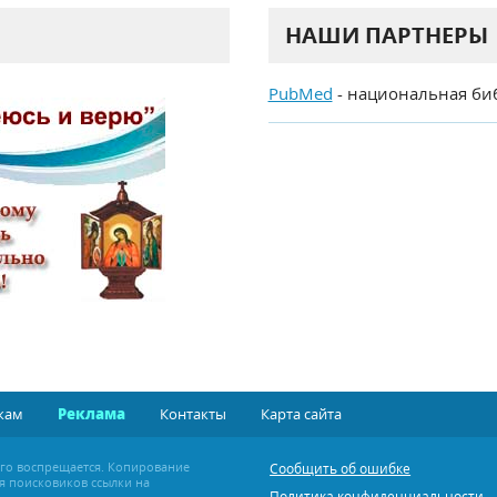
НАШИ ПАРТНЕРЫ
PubMed
- национальная би
кам
Реклама
Контакты
Карта сайта
ого воспрещается. Копирование
Сообщить об ошибке
я поисковиков ссылки на
Политика конфиденциальности