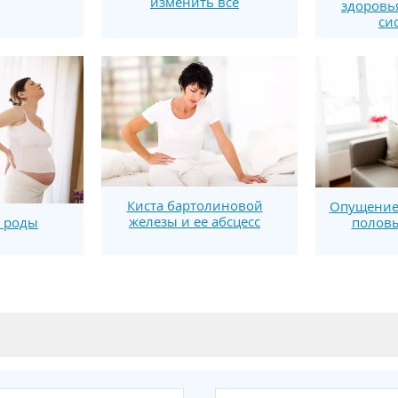
изменить все
здоровь
си
Киста бартолиновой
Опущение
железы и ее абсцесс
половы
 роды