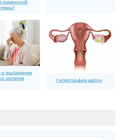
я иммунной
стемы?
 и выпадение
х органов
Гипертрофия матки