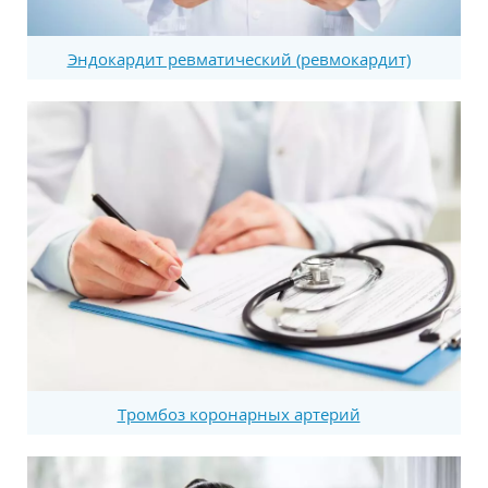
Эндокардит ревматический (ревмокардит)
Тромбоз коронарных артерий