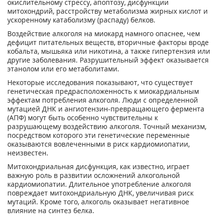
окислительному стрессу, апоптозу, дисфункции
митохондрий, расстройству метаболизма жирных кислот и
ускоренному катаболизму (распаду) белков.
Воздействие алкоголя на миокард намного опаснее, чем
дефицит питательных веществ, вторичные факторы вроде
кобальта, мышьяка или никотина, а также гипертензия или
другие заболевания. Разрушительный эффект оказывается
этанолом или его метаболитами.
Некоторые исследования показывают, что существует
генетическая предрасположенность к миокардиальным
эффектам потребления алкоголя. Люди с определенной
мутацией ДНК и ангиотензин-превращающего фермента
(АПФ) могут быть особенно чувствительны к
разрушающему воздействию алкоголя. Точный механизм,
посредством которого эти генетические переменные
оказываются вовлеченными в риск кардиомиопатии,
неизвестен.
Митохондриальная дисфункция, как известно, играет
важную роль в развитии осложнений алкогольной
кардиомиопатии. Длительное употребление алкоголя
повреждает митохондриальную ДНК, увеличивая риск
мутаций. Кроме того, алкоголь оказывает негативное
влияние на синтез белка.