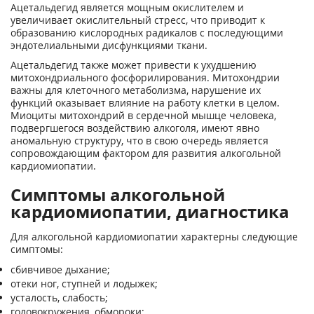
Ацетальдегид является мощным окислителем и
увеличивает окислительный стресс, что приводит к
образованию кислородных радикалов с последующими
эндотелиальными дисфункциями ткани.
Ацетальдегид также может привести к ухудшению
митохондриального фосфорилирования. Митохондрии
важны для клеточного метаболизма, нарушение их
функций оказывает влияние на работу клетки в целом.
Миоциты митохондрий в сердечной мышце человека,
подвергшегося воздействию алкоголя, имеют явно
аномальную структуру, что в свою очередь является
сопровождающим фактором для развития алкогольной
кардиомиопатии.
Симптомы алкогольной
кардиомиопатии, диагностика
Для алкогольной кардиомиопатии характерны следующие
симптомы:
сбивчивое дыхание;
отеки ног, ступней и лодыжек;
усталость, слабость;
головокружения, обмороки;