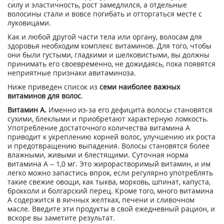
силу и эластичность, рост замедлился, а отдельные
волосины стали и вовсе погибать и отторгаться месте с
луковицами.
Как и любой другой части тела или органу, волосам для
здоровья необходим комплекс витаминов. Для того, чтобы
они были густыми, гладкими и шелковистыми, вы должны
принимать его своевременно, не дожидаясь, пока появятся
неприятные признаки авитаминоза.
Ниже приведен список из
семи наиболее важных
витаминов для волос
.
Витамин А
.
Именно из-за его дефицита волосы становятся
сухими, блеклыми и приобретают характерную ломкость.
Употребление достаточного количества витамина А
приводит к укреплению корней волос, улучшению их роста
и предотвращению выпадения. Волосы становятся более
влажными, живыми и блестящими. Суточная норма
витамина А – 1,0 мг. Это жирорастворимый витамин, и им
легко можно запастись впрок, если регулярно употреблять
такие свежие овощи, как тыква, морковь, шпинат, капуста,
брокколи и болгарский перец. Кроме того, много витамина
А содержится в яичных желтках, печени и сливочном
масле. Введите эти продукты в свой ежедневный рацион, и
вскоре вы заметите результат.