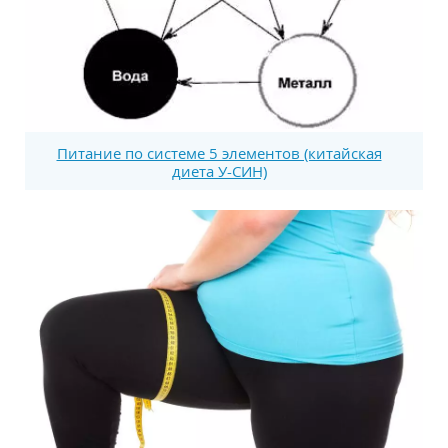
Питание по системе 5 элементов (китайская
диета У-СИН)