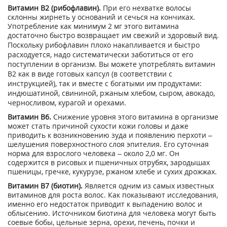
Витамин В2
(рибофлавин).
При его нехватке волосы
склонны жирнеть у оснований и сечься на кончиках.
Употребление как минимум 2 мг этого витамина
достаточно быстро возвращает им свежий и здоровый вид.
Поскольку рибофлавин плохо накапливается
и быстро
расходуется, надо систематически заботиться от его
поступлении в организм. Вы можете употреблять витамин
В2 как в виде готовых капсул (в соответствии с
инструкцией), так и вместе с богатыми им продуктами:
индюшатиной, свининой, ржаным хлебом, сыром, авокадо,
черносливом, курагой и орехами.
Витамин В6
.
Снижение уровня этого витамина в организме
может стать причиной сухости кожи головы и даже
приводить к возникновению зуда и появлению перхоти –
шелушения поверхностного слоя эпителия. Его суточная
норма для взрослого человека – около 2,0 мг. Он
содержится в рисовых и пшеничных отрубях, зародышах
пшеницы, гречке, кукурузе, ржаном хлебе и сухих дрожжах.
Витамин В7 (биотин).
Является одним из самых известных
витаминов для роста волос. Как показывают исследования,
именно его недостаток приводит к выпадению волос и
облысению. Источником биотина для человека могут быть
соевые бобы, цельные зерна, орехи, печень, почки и