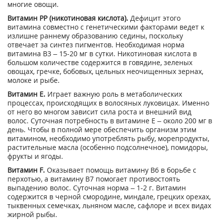
многие овощи.
Витамин РР (никотиновая кислота).
Дефицит этого
витамина совместно с генетическими факторами ведет к
излишне раннему образованию седины, поскольку
отвечает за синтез пигментов. Необходимая норма
витамина В3 – 15-20 мг в сутки. Никотиновая кислота в
большом количестве содержится в говядине, зеленых
овощах, гречке, бобовых, цельных неочищенных зернах,
молоке и рыбе.
Витамин Е
.
Играет важную роль в метаболических
процессах, происходящих в волосяных луковицах. Именно
от него во многом зависит сила роста и внешний вид
волос. Суточная потребность в витамине Е – около 200 мг в
день. Чтобы в полной мере обеспечить организм этим
витамином, необходимо употреблять рыбу, морепродукты,
растительные масла (особенно подсолнечное), помидоры,
фрукты и ягоды.
Витамин F.
Оказывает помощь витамину В6 в борьбе с
перхотью, а витамину В7 помогает противостоять
выпадению волос. Суточная норма – 1-2 г. Витамин
содержится в черной смородине, миндале, грецких орехах,
тыквенных семечках, льняном масле, сафлоре и всех видах
жирной рыбы.