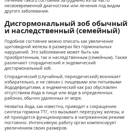
Лечение такого состояния затруднено из-за часто
несвоевременной диагностики или лечения под видом
другого заболевания.
Дисгормональный зоб обычный
и наследственный (семейный)
Подобное состояние можно описать как увеличение
щитовидной железы в размерах без гормональных
нарушений. Это заболевание может быть как
приобретенным, так и наследственным (семейным). Также
различают спорадический и эндемический
дисгормональный зоб.
Спорадический (случайный, периодический) возникает
избирательно, и не связан с пищевыми или питьевыми
йододефицитами, а эндемический как раз обусловлен
отсутствием йода в пище или воде в определенных
районах, обычно удаленных от моря.
Нехватка йода, как известно, приводит к сокращению
синтеза гормона ТТГ, что вызывает перегрузку железы, и
ей приходится функционировать в напряженном режиме
постоянно. Интенсивную работу орган компенсирует
увеличением своих размеров.