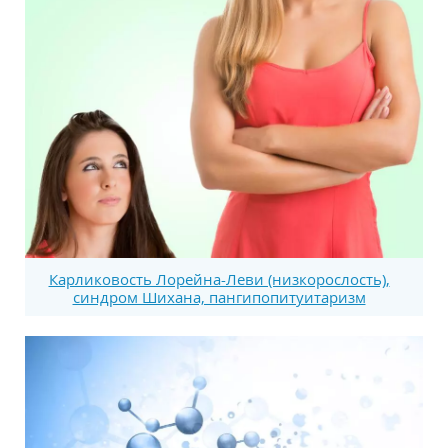
Карликовость Лорейна-Леви (низкорослость),
синдром Шихана, пангипопитуитаризм