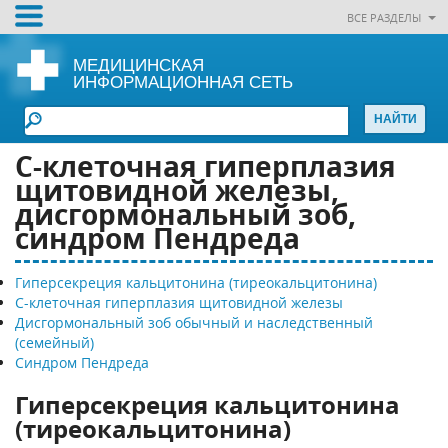
ВСЕ РАЗДЕЛЫ
МЕДИЦИНСКАЯ
ИНФОРМАЦИОННАЯ СЕТЬ
C-клеточная гиперплазия
щитовидной железы,
дисгормональный зоб,
синдром Пендреда
Гиперсекреция кальцитонина (тиреокальцитонина)
C-клеточная гиперплазия щитовидной железы
Дисгормональный зоб обычный и наследственный
(семейный)
Синдром Пендреда
Гиперсекреция кальцитонина
(тиреокальцитонина)