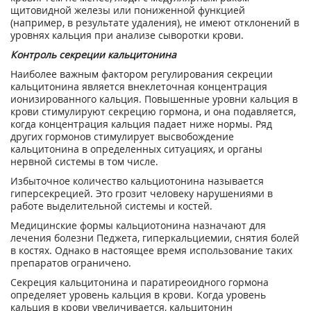
щитовидной железы или пониженной функцией
(например, в результате удаления), не имеют отклонений в
уровнях кальция при анализе сыворотки крови.
Контроль секреции кальцитонина
Наиболее важным фактором регулирования секреции
кальцитонина является внеклеточная концентрация
ионизированного кальция. Повышенные уровни кальция в
крови стимулируют секрецию гормона, и она подавляется,
когда концентрация кальция падает ниже нормы. Ряд
других гормонов стимулирует высвобождение
кальцитонина в определенных ситуациях, и органы
нервной системы в том числе.
Избыточное количество кальциотонина называется
гиперсекрецией. Это грозит человеку нарушениями в
работе выделительной системы и костей.
Медицинские формы кальциотонина назначают для
лечения болезни Педжета, гиперкальциемии, снятия болей
в костях. Однако в настоящее время использование таких
препаратов ограничено.
Секреция кальцитонина и паратиреоидного гормона
определяет уровень кальция в крови. Когда уровень
кальция в крови увеличивается, кальцитонин