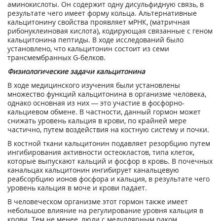
аминокислоты. Он содержит одну дисульфидную связь, в
результате чего имеет форму кольца. Альтернативные
кальцитонину свойства проявляет мРНК, (матричная
рибонуклеиновая кислота), кодирующая связанные с геном
кальцитонина пептиды. В ходе исследований было
установлено, что кальцитонин состоит из семи
трансмембранных G-белков.
Физиологические задачи кальцитонина
В ходе медицинского изучения были установлены
множество функций кальцитонина в организме человека,
однако основная из них — это участие в фосфорно-
кальциевом обмене. В частности, данный гормон может
снижать уровень кальция в крови, по крайней мере
частично, путем воздействия на костную систему и почки.
В костной ткани кальцитонин подавляет резорбцию путем
ингибирования активности остеокластов, типа клеток,
которые выпускают кальций и фосфор в кровь. В почечных
канальцах кальцитонин ингибирует канальцевую
реабсорбцию ионов фосфора и кальция, в результате чего
уровень кальция в моче и крови падает.
В человеческом организме этот гормон также имеет
небольшое влияние на регулирование уровня кальция в
крови. Тем не менее, люди с медуллярным раком