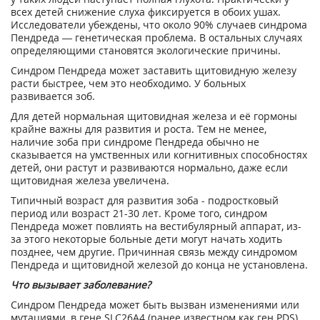
всех детей снижение слуха фиксируется в обоих ушах.
Исследователи убеждены, что около 90% случаев синдрома
Пендреда — генетическая проблема. В остальных случаях
определяющими становятся экологические причины.
Синдром Пендреда может заставить щитовидную железу
расти быстрее, чем это необходимо. У больных
развивается зоб.
Для детей нормальная щитовидная железа и её гормоны
крайне важны для развития и роста. Тем не менее,
наличие зоба при синдроме Пендреда обычно не
сказывается на умственных или когнитивных способностях
детей, они растут и развиваются нормально, даже если
щитовидная железа увеличена.
Типичный возраст для развития зоба - подростковый
период или возраст 21-30 лет. Кроме того, синдром
Пендреда может повлиять на вестибулярный аппарат, из-
за этого некоторые больные дети могут начать ходить
позднее, чем другие. Причинная связь между синдромом
Пендреда и щитовидной железой до конца не установлена.
Что вызывает заболевание?
Синдром Пендреда может быть вызван изменениями или
мутациями, в гене SLC26A4 (ранее известном как ген PDS)