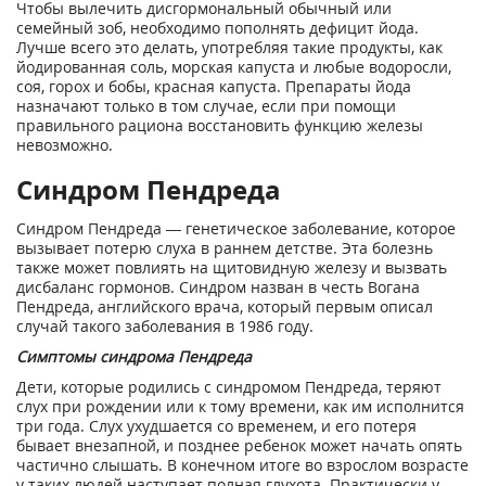
Чтобы вылечить дисгормональный обычный или
семейный зоб, необходимо пополнять дефицит йода.
Лучше всего это делать, употребляя такие продукты, как
йодированная соль, морская капуста и любые водоросли,
соя, горох и бобы, красная капуста. Препараты йода
назначают только в том случае, если при помощи
правильного рациона восстановить функцию железы
невозможно.
Синдром Пендреда
Синдром Пендреда — генетическое заболевание, которое
вызывает потерю слуха в раннем детстве. Эта болезнь
также может повлиять на щитовидную железу и вызвать
дисбаланс гормонов. Синдром назван в честь Вогана
Пендреда, английского врача, который первым описал
случай такого заболевания в 1986 году.
Симптомы синдрома Пендреда
Дети, которые родились с синдромом Пендреда, теряют
слух при рождении или к тому времени, как им исполнится
три года. Слух ухудшается со временем, и его потеря
бывает внезапной, и позднее ребенок может начать опять
частично слышать. В конечном итоге во взрослом возрасте
у таких людей наступает полная глухота. Практически у