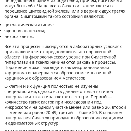
передающееся одним из родителей, причем, носителями
могут быть оба. Чаще всего С-клетки скапливаются в
перешейке щитовидной железы или в верхних двух третях
органа. Симптомами такого состояния являются:
цитологическая атипия;
ядерная анаплазия;
некроз клеток.
Все эти процессы фиксируются в лабораторных условиях
при анализе клеток предположительно пораженной
области. На физиологическом уровне при С-клеточной
гиперплазии в тканях начинаются раковые процессы.
Поражение может выглядеть как микроинвазивная
карцинома и завершается образование инвазивной
карциномы с образованием метастазов.
С-клетки и их функция полностью не изучены
специалистами, однако есть данные о том, что типов
гиперплазии этого типа клеток всего три. Первый —
количество таких клеток при исследовании под
микроскопом на одном участке менее или равно 20, второй
— менее или равно 20-49, третий — более 50. В основном
гиперплазия С-клеток приводит к образованию карцином
и аденоматозных структур.