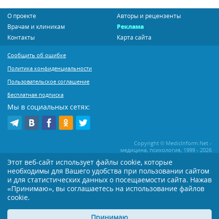
О проекте
Авторы и рецензенты
Врачам и клиникам
Реклама
Контакты
Карта сайта
Сообщить об ошибке
Политика конфиденциальности
Пользовательское соглашение
Бесплатная подписка
Мы в социальных сетях:
Copyright © MedicInform.Net -
медицина, психология, 1999 - 2026
Этот веб-сайт использует файлы cookie, которые
необходимы для Вашего удобства при пользовании сайтом
Копирование или иное распространение статей нашего сайта строго
воспрещается. Копирование раздела "Новости" допускается при наличии
и для статистических данных о посещаемости сайта. Нажав
активной открытой для поисковиков ссылки на MedicInform.Net
«Принимаю», вы соглашаетесь на использование файлов
cookie.
Материалы на сайте представлены в справочных целях. Редакция не всегда
разделяет мнение авторов опубликованных материалов. Перед
применением тех или иных рекомендаций настоятельно рекомендуется
Принимаю
посоветоваться с Вашим лечащим врачом!