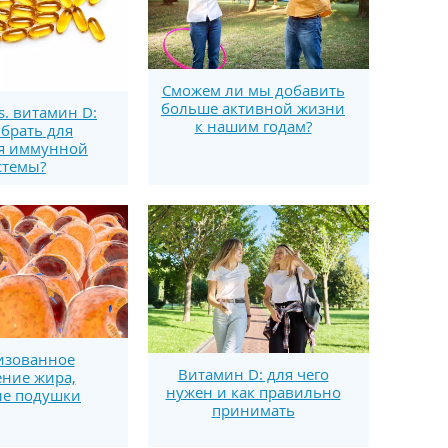
Сможем ли мы добавить
больше активной жизни
s. витамин D:
к нашим годам?
брать для
я иммунной
стемы?
изованное
Витамин D: для чего
ние жира,
нужен и как правильно
е подушки
принимать