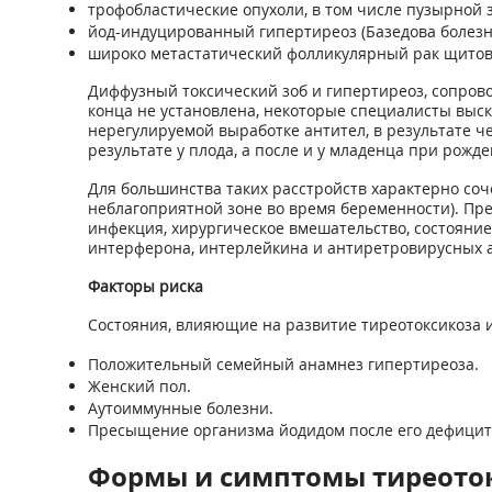
трофобластические опухоли, в том числе пузырной
йод-индуцированный гипертиреоз (Базедова болезн
широко метастатический фолликулярный рак щитов
Диффузный токсический зоб и гипертиреоз, сопров
конца не установлена, некоторые специалисты выск
нерегулируемой выработке антител, в результате 
результате у плода, а после и у младенца при рожд
Для большинства таких расстройств характерно соч
неблагоприятной зоне во время беременности). Пр
инфекция, хирургическое вмешательство, состояние
интерферона, интерлейкина и антиретровирусных а
Факторы риска
Состояния, влияющие на развитие тиреотоксикоза 
Положительный семейный анамнез гипертиреоза.
Женский пол.
Аутоиммунные болезни.
Пресыщение организма йодидом после его дефицит
Формы и симптомы тиреото