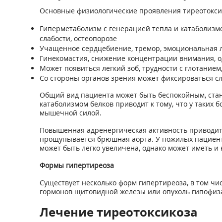
Основные физиологические проявления тиреотокси
Гиперметаболизм с генерацией тепла и катаболизм
слабости, остеопорозе
Учащенное сердцебиение, тремор, эмоциональная л
Гинекомастия, снижение концентрации внимания, од
Может появиться легкий зоб, трудности с глотанием
Со стороны органов зрения может фиксироваться сле
Общий вид пациента может быть беспокойным, стан
катаболизмом белков приводит к тому, что у таких 
мышечной силой.
Повышенная адренергическая активность приводит
прощупывается брюшная аорта. У пожилых пациенто
может быть легко увеличена, однако может иметь и
Формы гипертиреоза
Существует несколько форм гипертиреоза, в том чис
гормонов щитовидной железы или опухоль гипофиза,
Лечение тиреотоксикоза