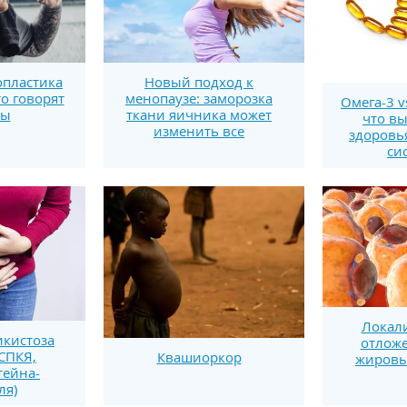
пластика
Новый подход к
то говорят
менопаузе: заморозка
Омега-3 v
ты
ткани яичника может
что вы
изменить все
здоровь
си
Локал
кистоза
отложе
СПКЯ,
Квашиоркор
жировы
ейна-
ля)