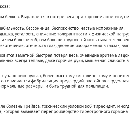
коза:
ом белков. Выражается в потере веса при хорошем аппетите, 
абильность, бессонница, беспокойство, частые испражнения.
ышка, усталость, снижение толерантности к физической нагруз
, и чем больше зоб, тем больше трудностей испытывает челове
зотечение, отечность глаз, двоение изображения в глазах, вып
овится заметной быстрая потеря веса, очевидна эритема ладон
больных всегда теплые, даже горячие руки, мышечная слабость в
 к учащению пульса, более высокому систолическому и пониж
в отмечается фибрилляция предсердий, застойная сердечная 
 нормальные размеры, и быть трудной для пальпации.
ле болезнь Грейвса, токсический узловой зоб, тиреоидит. Ино
 которая вызывает перепроизводство тиреотропного гормона (