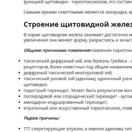
функцией щитовидки - тиреотоксикозом, это состоя
Самыми яркими симптомами являются лихорадка, ар
Строение щитовидной желез
В норме щитовидная железа занимает достаточно мал
увеличении она меняет форму, разрастаясь и зачас
Общими причинами появления
появления тиреотокс
токсический диффузный зоб, или болезнь Грейвса 
рецепторов, более известных под общим название
диффузный токсический многоузловой зоб;
токсический узловой зоб (аденома), одиночный узе
щитовидки;
подострый тиреоидит. Может быть результатом вос
послеродовой или спорадический тиреоидит - ауто
амиодарон-индуцированный тиреоидит;
ятрогенный или искусственный тиреотоксикоз, поя
Редкие причины:
ТТГ-секретирующие опухоли, а именно аденомы гип