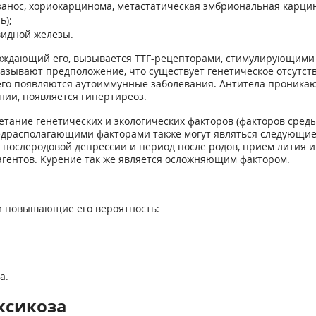
 занос, хориокарцинома, метастатическая эмбриональная карци
ь);
идной железы.
ождающий его, вызывается ТТГ-рецепторами, стимулирующими 
азывают предположение, что существует генетическое отсутств
чего появляются аутоиммунные заболевания. Антитела проникаю
ении, появляется гипертиреоз.
етание генетических и экологических факторов (факторов сред
едрасполагающими факторами также могут являться следующие:
 послеродовой депрессии и период после родов, прием лития 
гентов. Курение так же является осложняющим фактором.
и повышающие его вероятность:
а.
ксикоза