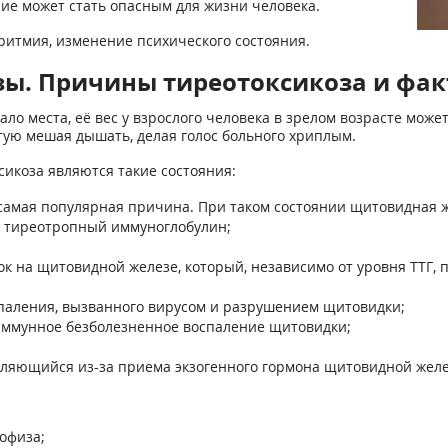
ние может стать опасным для жизни человека.
итмия, изменение психического состояния.
ы. Причины тиреотоксикоза и фак
о места, её вес у взрослого человека в зрелом возрасте может
тую мешая дышать, делая голос больного хриплым.
икоза являются такие состояния:
- самая популярная причина. При таком состоянии щитовидная
м тиреотропный иммуноглобулин;
лок на щитовидной железе, который, независимо от уровня ТТГ
паления, вызванного вирусом и разрушением щитовидки;
иммунное безболезненное воспаление щитовидки;
вляющийся из-за приема экзогенного гормона щитовидной жел
офиза;