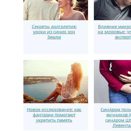
Секреты долголетия:
Влияние микро
уроки из синих зон
на здоровье: ч
Земли
экспер
Новое исследование: как
Синдром поли
фантазии помогают
яичников (
укрепить память
синдром Шт
Левента