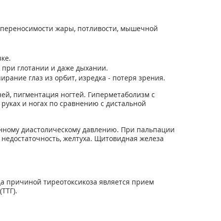
непереносимости жары, потливости, мышечной
ке.
к при глотании и даже дыхании.
ирание глаз из орбит, изредка - потеря зрения.
ей, пигментация ногтей. Гиперметаболизм с
 руках и ногах по сравнению с дистальной
енному диастолическому давлению. При пальпации
недостаточность, желтуха. Щитовидная железа
гда причиной тиреотоксикоза является прием
ТТГ).