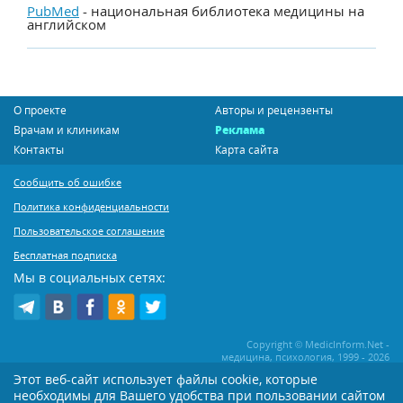
PubMed
- национальная библиотека медицины на
английском
О проекте
Авторы и рецензенты
Врачам и клиникам
Реклама
Контакты
Карта сайта
Сообщить об ошибке
Политика конфиденциальности
Пользовательское соглашение
Бесплатная подписка
Мы в социальных сетях:
Copyright © MedicInform.Net -
медицина, психология, 1999 - 2026
Этот веб-сайт использует файлы cookie, которые
необходимы для Вашего удобства при пользовании сайтом
Копирование или иное распространение статей нашего сайта строго