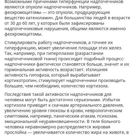
Возможными причинами гиперфункции надпочечников
являются опухоли надпочечников. Например,
феохромоцитомы — это опухоли, продуцирующие
вещество катехоламин. Для большинства людей в возрасте
от 30 до 60 лет, у которых были зафиксированы
надпочечниковые нарушения, общими являются именно
феохромоцитомы.
Стимулировать работу надпочечников, а точнее их
гиперфункцию, может увеличение площади этих желез.
Так, например, при гиперплазии (разрастании
надпочечниковой ткани) происходит подобный процесс:
надпочечники фактически становятся больше, значит и их
гормональная активность возрастает. Излишняя
активность гипофиза, который вырабатывает
кортикотропин, стимулирует надпочечники производить
большее, чем необходимо, количество кортизола.
Последствия такой активности надпочечников для
человека могут быть достаточно серьезными. Избыток
кортизола приводит к скачкам артериального давления,
увеличению уровня глюкозы в крови, неврологическим
симптомам, например, паническим атакам, психозам,
эмоциональной неуравновешенности. В теле больного
человека неравномерно распределяется жировая
прослойка — увеличивается количество жира на животе, в