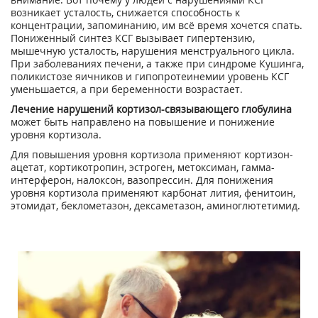
возникает усталость, снижается способность к
концентрации, запоминанию, им всё время хочется спать.
Пониженный синтез КСГ вызывает гипертензию,
мышечную усталость, нарушения менструального цикла.
При заболеваниях печени, а также при синдроме Кушинга,
поликистозе яичников и гипопротеинемии уровень КСГ
уменьшается, а при беременности возрастает.
Лечение нарушений кортизол-связывающего глобулина
может быть направлено на повышение и понижение
уровня кортизола.
Для повышения уровня кортизола применяют кортизон-
ацетат, кортикотропин, эстроген, метоксиман, гамма-
интерферон, налоксон, вазопрессин. Для понижения
уровня кортизола применяют карбонат лития, фенитоин,
этомидат, беклометазон, дексаметазон, аминоглютетимид.