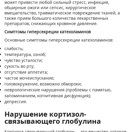
может привести любой сильный стресс, инфекция,
обширные ожоги или сепсис, хирургическое
вмешательство, травматическое повреждение тканей, а
также прием большого количества лекарственных
препаратов, снижающих кровяное давление.
Симптомы гиперсекреции катехоламинов
Основные симптомы гиперсекреции катехоламинов:
слабость;
температура, озноб;
чувство усталости;
сухость во рту;
отсутствие аппетита;
частое мочеиспускание;
головокружение, возможно обмороки;
неврологические нарушения (проблемы с памятью,
запоминанием, когнитивная дисфункция);
депрессия.
Нарушение кортизол-
связывающего глобулина
Кортизол-связывающий глобулин — это вещество, которое