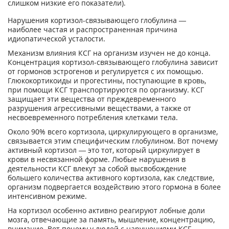
слишком низкие его показатели).
Нарушения кортизол-связывающего глобулина —
наиболее частая и распространенная причина
идиопатической усталости.
Механизм влияния КСГ на организм изучен не до конца.
Концентрация кортизол-связывающего глобулина зависит
от гормонов эстрогенов и регулируется с их помощью.
Глюкокортикоиды и прогестины, поступающие в кровь,
при помощи КСГ транспортируются по организму. КСГ
защищает эти вещества от преждевременного
разрушения агрессивными веществами, а также от
несвоевременного потребления клетками тела.
Около 90% всего кортизола, циркулирующего в организме,
связывается этим специфическим глобулином. Вот почему
активный кортизол — это тот, который циркулирует в
крови в несвязанной форме. Любые нарушения в
деятельности КСГ влекут за собой высвобождение
большего количества активного кортизола, как следствие,
организм подвергается воздействию этого гормона в более
интенсивном режиме.
На кортизол особенно активно реагируют лобные доли
мозга, отвечающие за память, мышление, концентрацию,
внимание. Вот почему у людей с нарушениями КСГ