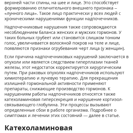
верхней части спины, на шее и лице. Это способствует
формированию отличительного внешнего признака –
«лунного лица». Такое лицо практически у всех людей с
хроническими нарушениями функции надпочечников.
Надпочечниковые нарушения также сопровождаются
несоблюдением баланса женских и мужских гормонов. У
таких больных грубеет или становится слишком тонким
голос, увеличивается волосяной покров на теле и лице,
появляются признаки огрубевания черт лица (у женщин).
Если причина надпочечниковых нарушений заключается в
опухоли или является следствием гиперплазии тканей
железы, этот недостаток корректируется хирургическим
путем. При раковых опухолях надпочечников используют
химиотерапию и лучевую терапию. Для прекращения
излишней гормональной активности применяют
препараты, снижающие производство гормонов. К
нарушениям работы надпочечников относятся также
катехоламиновая гиперсекреция и нарушение кортизол-
связывающего глобулина. Эти процессы вызывают
определенные сбои в работе организма. Подробнее о
симптомах и лечении этих состояний — далее в статье.
Катехоламиновая