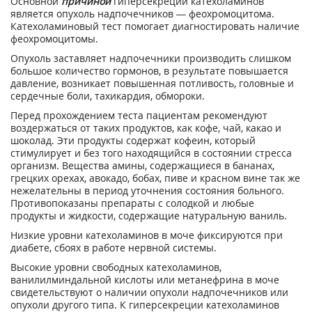
Основной
причиной
гиперсекреции катехоламинов
является опухоль надпочечников — феохромоцитома.
Катехоламиновый тест помогает диагностировать наличие
феохромоцитомы.
Опухоль заставляет надпочечники производить слишком
большое количество гормонов, в результате повышается
давление, возникает повышенная потливость, головные и
сердечные боли, тахикардия, обмороки.
Перед прохождением теста пациентам рекомендуют
воздержаться от таких продуктов, как кофе, чай, какао и
шоколад. Эти продукты содержат кофеин, который
стимулирует и без того находящийся в состоянии стресса
организм. Вещества амины, содержащиеся в бананах,
грецких орехах, авокадо, бобах, пиве и красном вине так же
нежелательны в период уточнения состояния больного.
Противопоказаны препараты с солодкой и любые
продукты и жидкости, содержащие натуральную ваниль.
Низкие уровни катехоламинов в моче фиксируются при
диабете, сбоях в работе нервной системы.
Высокие уровни свободных катехоламинов,
ванилилминдальной кислоты или метанефрина в моче
свидетельствуют о наличии опухоли надпочечников или
опухоли другого типа. К гиперсекреции катехоламинов