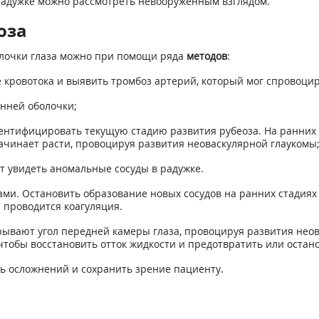
 радужке можно рассмотреть невооруженным взглядом.
оза
лочки глаза можно при помощи ряда
методов
:
е кровотока и выявить тромбоз артерий, который мог спровоци
енней оболочки;
ентифицировать текущую стадию развития рубеоза. На ранних 
ачинает расти, провоцируя развития неоваскулярной глаукомы
т увидеть аномальные сосуды в радужке.
ами. Остановить образование новых сосудов на ранних стади
й проводится коагуляция.
рывают угол передней камеры глаза, провоцируя развития неов
 чтобы восстановить отток жидкости и предотвратить или остан
ь осложнений и сохранить зрение пациенту.