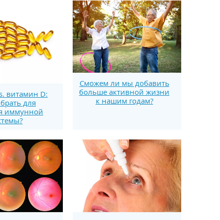
Сможем ли мы добавить
больше активной жизни
s. витамин D:
к нашим годам?
брать для
я иммунной
стемы?