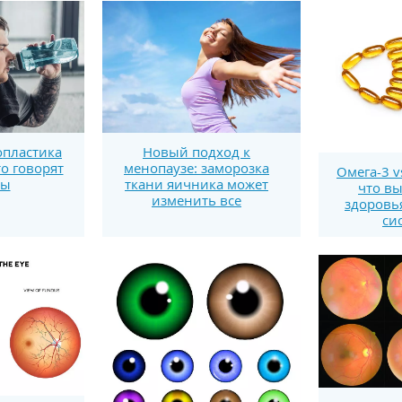
пластика
Новый подход к
то говорят
менопаузе: заморозка
Омега-3 v
ты
ткани яичника может
что вы
изменить все
здоровь
си