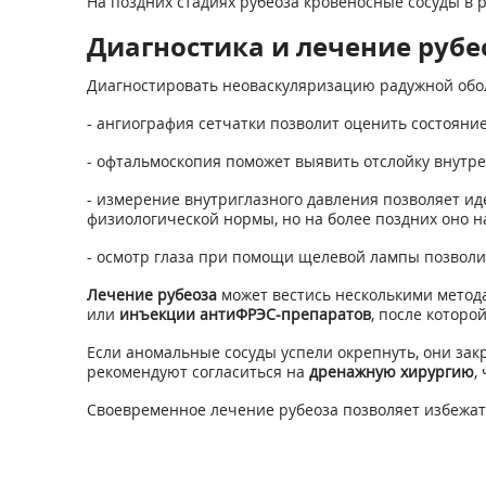
На поздних стадиях рубеоза кровеносные сосуды в
Диагностика и лечение рубе
Диагностировать неоваскуляризацию радужной обо
- ангиография сетчатки позволит оценить состояни
- офтальмоскопия поможет выявить отслойку внутр
- измерение внутриглазного давления позволяет ид
физиологической нормы, но на более поздних оно н
- осмотр глаза при помощи щелевой лампы позволи
Лечение рубеоза
может вестись несколькими метод
или
инъекции антиФРЭС-препаратов
, после которо
Если аномальные сосуды успели окрепнуть, они зак
рекомендуют согласиться на
дренажную хирургию
,
Своевременное лечение рубеоза позволяет избежат