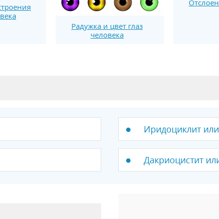
Отслоен
строения
овека
Радужка и цвет глаз
человека
Иридоциклит или
Дакриоцистит ил