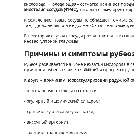
кислорода. «Голодающая» сетчатка начинает продуц
эндотелия сосудов (ФРЭС),
который стимулирует форм
К сожалению, новые сосуды не обладают теми же ха
там, где их не было и не должно быть – например, 
В некоторых случаях сосуды разрастаются так сильн
неоваскулярной глаукомы.
Причины и симптомы рубео
Рубеоз развивается на фоне нехватки кислорода в 
причиной рубеоза является
диабет
и прогрессиру
К другим
причинам неоваскуляризации радужной об
- центральную окклюзию сетчатки;
- окулярный ишемический синдром;
- хроническую отслойку сетчатки;
- височный артериит;
- злокачественную меланому;