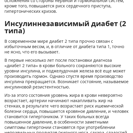
осложнения со стороны нервной и гормональной систем,
кроме того, повышается риск сердечного приступа,
гипертонических кризов.
Инсулиннезависимый диабет (2
типа)
В современном мире диабет 2 типа прочно связан с
избыточным весом, и, в отличие от диабета типа 1, точно
не ясно, что его вызывает.
В первые несколько лет после постановки диагноза
«диабет 2 типа» в крови больного сохраняются высокие
уровни инсулина, и поджелудочная железа всё еще может
производить гормон. Однако спустя время производство
инсулина прекращается. Возникает состояние, называемое
инсулиновой резистентностью.
Из-за этого состояния уровень жира в крови невероятно
возрастает, артерии начинают накапливать жир на
стенках, в результате чего возрастает риск ишемической
болезни сердца, повышается кровяное давление, и человек
становится гипертоником. У таких больных всегда
повышенное давление, в особенности заметными
симптомы гипертонии становятся при употреблении
неправильных продуктов (жирного мяса, сахара, сладостей,