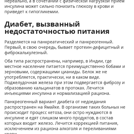
нереально, а в сочетании с физической нагрузкой прием
инсулина может сильно понизить глюкозу в крови и
приведет к гипогликемии.
Диабет, вызванный
недостаточностью питания
Разделяется на панкреатический и панкреогенный.
Первый, в свою очередь, бывает протеин-дефицитный и
фиброкалькулезный.
Оба типа распространены, например, в Индии, где
местное население питается преимущественно бобами и
зерновыми, содержащими цианиды. Белок же не
употребляется, практически, ни в каком виде.
Поджелудочная железа при этом подвергается фиброзу и
образованию кальцинатов в протоках. Лечится
инъекциями инсулина и нормализацией рациона.
Панкреогенный вариант диабета от недоедания
распространен на Ямайке. В организме таких больных не
происходит процесс кетоза, они остро нуждаются в
инсулине и едят слишком много продуктов, в состав
которых входит железо. Лечится коррекцией питания,
исключением из рациона алкоголя и переливаниями
крови.