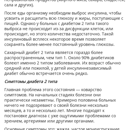
сала и других).
После еды организму необходим выброс инсулина, чтобы
усвоить и расщепить всю глюкозу и жиры, поступающие с
пищей. Однако у больных с диабетом 2 типа такого
выброса не происходит из-за дисфункции клеток, или
происходит, но этого количества недостаточно. Такой
инсулиновый всплеск некоторое время позволяет
сохранять более-менее постоянный уровень глюкозы.
Сахарный диабет 2 типа является гораздо более
распространенным, чем тип 1. Около 90% диабетиков
болеют именно 2 типом заболевания. Их возраст обычно
средний или пожилой, у детей инсулиннезависимый
диабет обычно встречается очень редко.
Симптомы диабета 2 типа
Главная проблема этого состояния — коварство
симптомов. На начальных стадиях болезни они
практически незаметны. Примерно половина больных
ничего не подозревают о своей болезни несколько
месяцев, а то и несколько лет. Многие подходят к
постановке диагноза с уже ощутимыми проблемами со
зрением, артериями или другими органами.
Основные симптомы это: жажда, частое мочеиспускание,