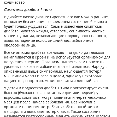
количество.
Симптомы диабета 1 типа
В диабете важно диагностировать его как можно раньше,
поскольку без лечения со временем состояние больного
будет только ухудшаться. Самые известные симптомы
диабета: чувство жажды, усталость, сонливость, частые
мочеиспускания, незаживающие подолгу раны на ногах,
язвы, выпадение волос, лишний вес, избыточное
оволосение лица.
Все симптомы диабета возникают тогда, когда глюкоза
накапливается в крови и не используется организмом для
получения энергии. Организм пытается сам понизить
уровень глюкозы и избавиться от её излишков. Наряду с
описанными выше симптомами, наблюдается потеря
мышечной массы и веса в целом, однако у некоторых
пациентов, напротив, может появиться лишний вес.
У детей и подростков диабет 1 типа прогрессирует очень
быстро (буквально за считанные дни или недели), у
взрослых симптомы могут появиться и через несколько
месяцев после начала заболевания. Без инсулина
организм начинает потреблять собственный жир и
мышцы, что вызывает потерю веса. Такое состояние
называется краткосрочным диабетическим кетоацидозом,