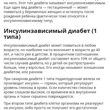
на него. Этот тип диабета называют инсулиннезависимым.
Еще один вид диабета — гестационный — может
появиться у беременных женщин и исчезнуть после
рождения ребенка (фактически тоже относится к
инсулиннезависимому типу).
Инсулинзависимый диабет (1
типа)
Инсулинзависимый диабет может появиться в любом
возрасте, но наиболее часто возникает в возрасте до 40
лет, и часто уже в детстве. В процентном соотношении
инсулинзависимый диабет составляет всего 10% от общего
числа случаев диабета, но у детей он распространен
больше, чем у взрослых. Его иногда называют юношеским
диабетом, или ранним.
При сахарном диабете 1 типа поджелудочная железа не
производит инсулин — гормон, который регулирует
уровень глюкозы в крови. Если количество глюкозы в
крови слишком высокое, со временем все внутренние
органы и ткани серьезно повреждаются.
При втором типе диабета клетки организма не реагируют
на инсулин, либо просто не получают его достаточное