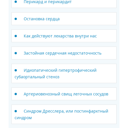
Перикард и перикардит
Остановка сердца
Как действуют лекарства внутри нас
Застойная сердечная недостаточность
Идиопатический гипертрофический
субаортальный стеноз
Артериовенозный свищ легочных сосудов
Синдром Дресслера, или постинфарктный
синдром