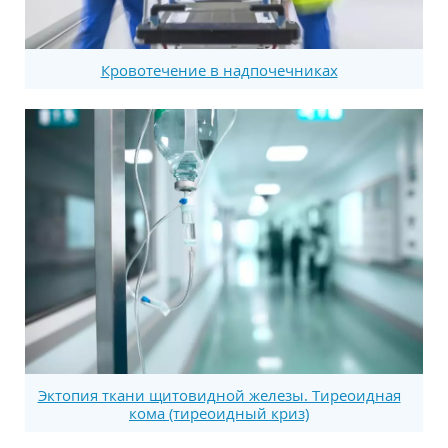
Кровотечение в надпочечниках
Эктопия ткани щитовидной железы. Тиреоидная
кома (тиреоидный криз)