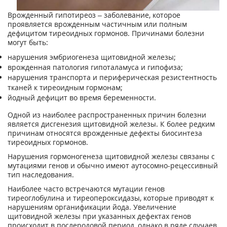
Врожденный гипотиреоз – заболевание, которое
проявляется врожденным частичным или полным
дефицитом тиреоидных гормонов. Причинами болезни
могут быть:
нарушения эмбриогенеза щитовидной железы;
врожденная патология гипоталамуса и гипофиза;
нарушения транспорта и периферическая резистентность
тканей к тиреоидным гормонам;
йодный дефицит во время беременности.
Одной из наиболее распространенных причин болезни
является дисгенезия щитовидной железы. К более редким
причинам относятся врожденные дефекты биосинтеза
тиреоидных гормонов.
Нарушения гормоногенеза щитовидной железы связаны с
мутациями генов и обычно имеют аутосомно-рецессивный
тип наследования.
Наиболее часто встречаются мутации генов
тиреоглобулина и тиреопероксидазы, которые приводят к
нарушениям органификации йода. Увеличение
щитовидной железы при указанных дефектах генов
происходит в послеродовой период, однако в ряде случаев