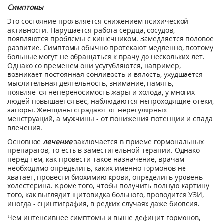
Симптомы
Это состояние проявляется снижением психической
активности. Нарушается работа сердца, сосудов,
появляются проблемы с кишечником. Замедляется половое
развитие. Симптомы обычно протекают медленно, поэтому
больные могут не обращаться к врачу до нескольких лет.
Однако со временем они усугубляются, например,
возникает постоянная сонливость и вялость, ухудшается
мыслительная деятельность, внимание, память,
появляется непереносимость жары и холода, у многих
людей повышается вес, наблюдаются непроходящие отеки,
запоры. Женщины страдают от нерегулярных
менструаций, а мужчины - от понижения потенции и спада
влечения.
Основное
лечение
заключается в приеме гормональных
препаратов, то есть в заместительной терапии. Однако
перед тем, как провести такое назначение, врачам
необходимо определить, каких именно гормонов не
хватает, провести биохимию крови, определить уровень
холестерина. Кроме того, чтобы получить полную картину
того, как выглядит щитовидка больного, проводится УЗИ,
иногда - сцинтиграфия, в редких случаях даже биопсия.
Чем интенсивнее симптомы и выше дефицит гормонов,