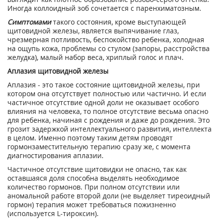
Иногда коллоидный зоб сочетается с паренхиматозным.
Симптомами
такого состояния, кроме выступающей
щитовидной железы, является выпячивание глаз,
чрезмерная потливость, беспокойство ребенка, холодная
на ощупь кожа, проблемы со стулом (запоры, расстройства
желудка), малый набор веса, хриплый голос и плач.
Аплазия щитовидной железы
Аплазия - это такое состояние щитовидной железы, при
котором она отсутствует полностью или частично. И если
частичное отсутствие одной доли не оказывает особого
влияния на человека, то полное отсутствие весьма опасно
для ребенка, начиная с рождения и даже до рождения. Это
грозит задержкой интеллектуального развития, интеллекта
в целом. Именно поэтому таким детям проводят
гормонзаместительную терапию сразу же, с момента
диагностирования аплазии.
Частичное отсутствие щитовидки не опасно, так как
оставшаяся доля способна выделять необходимое
количество гормонов. При полном отсутствии или
аномальной работе второй доли (не выделяет тиреоидный
гормон) терапия может требоваться пожизненно
(используется L-тироксин).