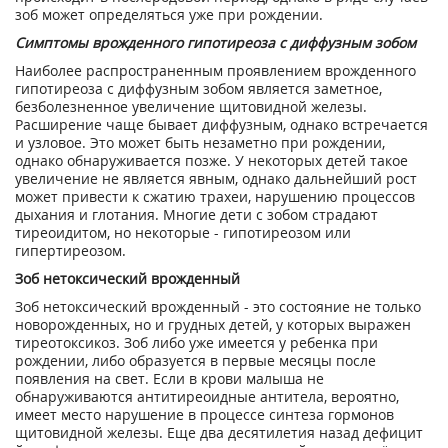
зоб может определяться уже при рождении.
Симптомы врожденного гипотиреоза с диффузным зобом
Наиболее распространенным проявлением врожденного
гипотиреоза с диффузным зобом является заметное,
безболезненное увеличение щитовидной железы.
Расширение чаще бывает диффузным, однако встречается
и узловое. Это может быть незаметно при рождении,
однако обнаруживается позже. У некоторых детей такое
увеличение не является явным, однако дальнейший рост
может привести к сжатию трахеи, нарушению процессов
дыхания и глотания. Многие дети с зобом страдают
тиреоидитом, но некоторые - гипотиреозом или
гипертиреозом.
Зоб нетоксический врожденный
Зоб нетоксический врожденный - это состояние не только
новорожденных, но и грудных детей, у которых выражен
тиреотоксикоз. Зоб либо уже имеется у ребенка при
рождении, либо образуется в первые месяцы после
появления на свет. Если в крови малыша не
обнаруживаются антитиреоидные антитела, вероятно,
имеет место нарушение в процессе синтеза гормонов
щитовидной железы. Еще два десятилетия назад дефицит