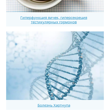
Гиперфункция яичек, гиперсекреция
тестикулярных гормонов
Болезнь Хартнупа