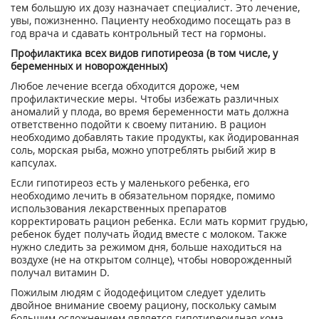
тем большую их дозу назначает специалист. Это лечение,
увы, пожизненно. Пациенту необходимо посещать раз в
год врача и сдавать контрольный тест на гормоны.
Профилактика всех видов гипотиреоза (в том числе, у
беременных и новорожденных)
Любое лечение всегда обходится дороже, чем
профилактические меры. Чтобы избежать различных
аномалий у плода, во время беременности мать должна
ответственно подойти к своему питанию. В рацион
необходимо добавлять такие продукты, как йодированная
соль, морская рыба, можно употреблять рыбий жир в
капсулах.
Если гипотиреоз есть у маленького ребенка, его
необходимо лечить в обязательном порядке, помимо
использования лекарственных препаратов
корректировать рацион ребенка. Если мать кормит грудью,
ребенок будет получать йодид вместе с молоком. Также
нужно следить за режимом дня, больше находиться на
воздухе (не на открытом солнце), чтобы новорожденный
получал витамин D.
Пожилым людям с йододефицитом следует уделить
двойное внимание своему рациону, поскольку самым
большим осложнением является гипотиреоидная кома.