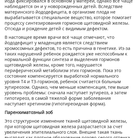
йода фиксировался в основном у матерей, однако всё чаще
наблюдается он и у новорожденных детей. Вследствие
материнского йододефицита, в организме плода не
вырабатывается специальное вещество, которое помогает
процессу синтезирования гормонов щитовидной железы.
Отсюда и рождение детей с видимым дефектом.
В настоящее время врачи всё чаще отмечают, что
йододефицит у младенцев является следствием
хромосомных дефектов, то есть причина в генетике. Из-за
таких нарушений ребенок рождается уже неспособным к
нормальной функции синтеза и выделения гормонов
щитовидной железы, кроме того, нарушается
периферический метаболизм этих гормонов. Пока это
состояние компенсируется выработкой нормального
уровня Т4 и Т3-гормонов, ребенок считается больным
эутиреозом. Однако, чем меньше компенсация, тем выше
уровень проблемы: сначала наступает эутиреоз, а затем
гипотиреоз, в самой тяжелой форме заболевания
наступает кретинизм (гипотиреоидная форма).
Паренхиматозный зоб
Это структурное изменение тканей щитовидной железы,
при котором щитовидная железа разрастается за счет
увеличения эпителиального слоя. Внешне такая ткань
выглядит как плотное образование розово-серого оттенка.