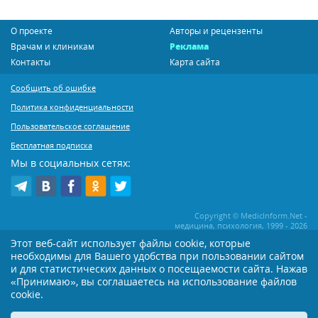
О проекте
Авторы и рецензенты
Врачам и клиникам
Реклама
Контакты
Карта сайта
Сообщить об ошибке
Политика конфиденциальности
Пользовательское соглашение
Бесплатная подписка
Мы в социальных сетях:
Copyright © MedicInform.Net -
медицина, психология, 1999 - 2026
Этот веб-сайт использует файлы cookie, которые
необходимы для Вашего удобства при пользовании сайтом
Копирование или иное распространение статей нашего сайта строго
воспрещается. Копирование раздела "Новости" допускается при наличии
и для статистических данных о посещаемости сайта. Нажав
активной открытой для поисковиков ссылки на MedicInform.Net
«Принимаю», вы соглашаетесь на использование файлов
Материалы на сайте представлены в справочных целях. Редакция не всегда
cookie.
разделяет мнение авторов опубликованных материалов. Перед
применением тех или иных рекомендаций настоятельно рекомендуется