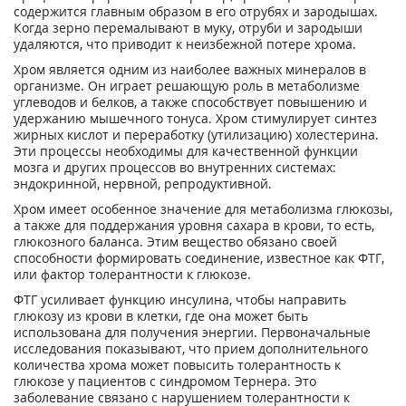
содержится главным образом в его отрубях и зародышах.
Когда зерно перемалывают в муку, отруби и зародыши
удаляются, что приводит к неизбежной потере хрома.
Хром является одним из наиболее важных минералов в
организме. Он играет решающую роль в метаболизме
углеводов и белков, а также способствует повышению и
удержанию мышечного тонуса. Хром стимулирует синтез
жирных кислот и переработку (утилизацию) холестерина.
Эти процессы необходимы для качественной функции
мозга и других процессов во внутренних системах:
эндокринной, нервной, репродуктивной.
Хром имеет особенное значение для метаболизма глюкозы,
а также для поддержания уровня сахара в крови, то есть,
глюкозного баланса. Этим вещество обязано своей
способности формировать соединение, известное как ФТГ,
или фактор толерантности к глюкозе.
ФТГ усиливает функцию инсулина, чтобы направить
глюкозу из крови в клетки, где она может быть
использована для получения энергии. Первоначальные
исследования показывают, что прием дополнительного
количества хрома может повысить толерантность к
глюкозе у пациентов с синдромом Тернера. Это
заболевание связано с нарушением толерантности к