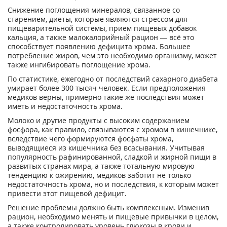
Снижение поглощения минералов, связанное со
старением, диеты, которые являются стрессом для
пищеварительной системы, прием пищевых добавок
кальция, а также малокалорийный рацион — всё это
способствует появлению дефицита хрома. Большее
потребление жиров, чем это необходимо организму, может
также ингибировать поглощение хрома.
По статистике, ежегодно от последствий сахарного диабета
умирает более 300 тысяч человек. Если предположения
медиков верны, примерно такие же последствия может
иметь и недостаточность хрома.
Молоко и другие продукты с высоким содержанием
фосфора, как правило, связываются с хромом в кишечнике,
вследствие чего формируются фосфаты хрома,
выводящиеся из кишечника без всасывания. Учитывая
популярность рафинированной, сладкой и жирной пищи в
развитых странах мира, а также тотальную мировую
тенденцию к ожирению, медиков заботит не только
недостаточность хрома, но и последствия, к которым может
привести этот пищевой дефицит.
Решение проблемы должно быть комплексным. Изменив
рацион, необходимо менять и пищевые привычки в целом,
а также контролировать уровень глюкозы в крови и