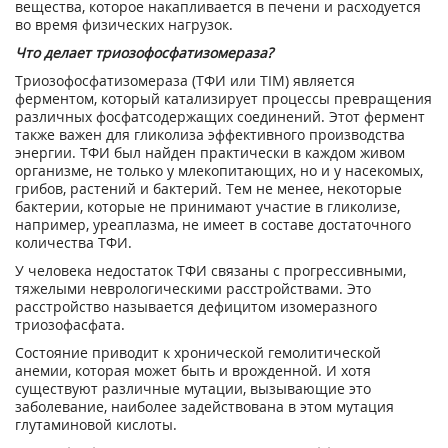
вещества, которое накапливается в печени и расходуется
во время физических нагрузок.
Что делает триозофосфатизомераза?
Триозофосфатизомераза (ТФИ или TIM) является
ферментом, который катализирует процессы превращения
различных фосфатсодержащих соединений. Этот фермент
также важен для гликолиза эффективного производства
энергии. ТФИ был найден практически в каждом живом
организме, не только у млекопитающих, но и у насекомых,
грибов, растений и бактерий. Тем не менее, некоторые
бактерии, которые не принимают участие в гликолизе,
например, уреаплазма, не имеет в составе достаточного
количества ТФИ.
У человека недостаток ТФИ связаны с прогрессивными,
тяжелыми неврологическими расстройствами. Это
расстройство называется дефицитом изомеразного
триозофасфата.
Состояние приводит к хронической гемолитической
анемии, которая может быть и врожденной. И хотя
существуют различные мутации, вызывающие это
заболевание, наиболее задействована в этом мутация
глутаминовой кислоты.