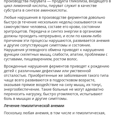
производства пирувата — продукта гликолиза, входящего в
цикл лимонной кислоты, пируват служит в качестве
субстрата в синтезе аминокислоты.
Любые нарушения в производстве ферментов довольно
быстро (в течение нескольких недель) сказываются на
самочувствии человека, составе его крови, состоянии
эритроцитов. Передача и синтез энергии в организме
должны проходить непрерывно, и если по каким-либо
причинам эти процессы нарушаются, развивается анемия
и другие сопутствующие симптомы и состояние.
Нарушения углеводного обмена приводят к нарушению
функции скелетных мышц, слабости, апатии, проблемам с
суставами, пищеварением, ростом волос.
Врожденные нарушения ферментов приводят к рождению
детей с различными дефектами или умственной
отсталостью. Приобретенные же заболевания такого типа
чаще всего развиваются в подростковом возрасте,
оказывая прямое воздействие на силу мышц, их тонус,
энергообеспечение. Такие больные не могут адекватно
переносить нагрузку, быстро утомляются, испытывают
боль в мышцах и другие симптомы.
Лечение гемолитической анемии
Поскольку любая анемия, в том числе и гемолитическая,