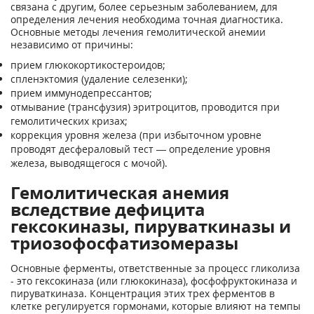
связана с другим, более серьезным заболеванием, для
определения лечения необходима точная диагностика.
Основные методы лечения гемолитической анемии
независимо от причины:
прием глюкокортикостероидов;
спленэктомия (удаление селезенки);
прием иммунодепрессантов;
отмывание (трансфузия) эритроцитов, проводится при
гемолитических кризах;
коррекция уровня железа (при избыточном уровне
проводят десфераловый тест — определение уровня
железа, выводящегося с мочой).
Гемолитическая анемия
вследствие дефицита
гексокиназы, пируваткиназы и
триозофосфатизомеразы
Основные ферменты, ответственные за процесс гликолиза
- это гексокиназа (или глюкокиназа), фосфофруктокиназа и
пируваткиназа. Концентрация этих трех ферментов в
клетке регулируется гормонами, которые влияют на темпы