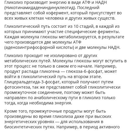
Гликолиз производит энергию в виде АТФ и НАДН
(Никотинамидадениндинуклеотид). Последний
представляет собой кофермент, который присутствует во
всех живых клетках человека и других живых существ.
Гликолитический путь состоит из 10 стадий, в каждой из
которых принимают участие специфические ферменты.
Каждая молекула глюкозы метаболизируется, в результате
чего производится две молекулы АТФ
(аденозинтрифосфорной кислоты) и две молекулы НАДН.
Гликолиз проходит не изолировано от других
метаболических путей. Молекулы глюкозы могут вступить в
этот процесс не только в самом его начале. Например,
продукт распада гликогена — глюкоза-6-фосфат, может
войти в гликолитический путь на втором этапе.
Глицеральдегида-3-фосфат, который получают путем
фотосинтеза, так же представляет собой гликолитически
промежуточное соединение, поэтому может быть
направлен по анаболическому пути в гликолиз только
тогда, когда необходима энергия.
Кроме того, промежуточные продукты могут быть
произведены во время гликолиза даже при высоких
энергетических уровнях — для использования в
биосинтетических путях. Например, в период активного