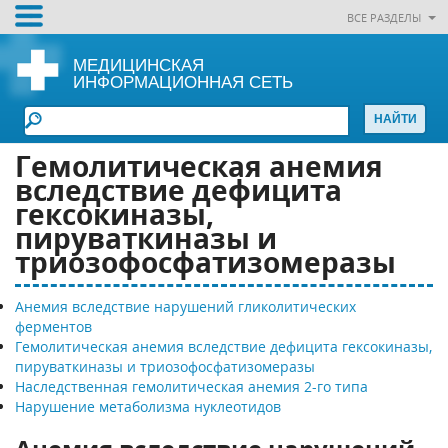
ВСЕ РАЗДЕЛЫ
МЕДИЦИНСКАЯ
ИНФОРМАЦИОННАЯ СЕТЬ
Гемолитическая анемия
вследствие дефицита
гексокиназы,
пируваткиназы и
триозофосфатизомеразы
Анемия вследствие нарушений гликолитических
ферментов
Гемолитическая анемия вследствие дефицита гексокиназы,
пируваткиназы и триозофосфатизомеразы
Наследственная гемолитическая анемия 2-го типа
Нарушение метаболизма нуклеотидов