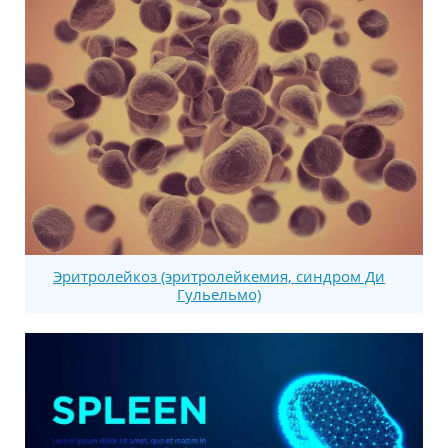
Эритролейкоз (эритролейкемия, синдром Ди
Гульельмо)