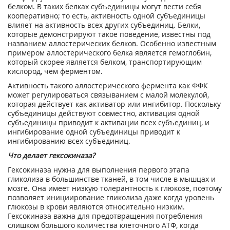
белком. В таких белках субъединицы могут вести себя
кооперативно; то есть, активность одной субъединицы
влияет на активность всех других субъединиц. Белки,
которые демонстрируют такое поведение, известны под
названием аллостерических белков. Особенно известным
примером аллостерического белка является гемоглобин,
который скорее является белком, транспортирующим
кислород, чем ферментом.
Активность такого аллостерического фермента как ФФК
может регулироваться связыванием с малой молекулой,
которая действует как активатор или ингибитор. Поскольку
субъединицы действуют совместно, активация одной
субъединицы приводит к активации всех субъединиц, и
ингибирование одной субъединицы приводит к
ингибированию всех субъединиц.
Что делает гексокиназа?
Гексокиназа нужна для выполнения первого этапа
гликолиза в большинстве тканей, в том числе в мышцах и
мозге. Она имеет низкую толерантность к глюкозе, поэтому
позволяет инициирование гликолиза даже когда уровень
глюкозы в крови являются относительно низким.
Гексокиназа важна для предотвращения потребления
слишком большого количества клеточного АТФ, когда