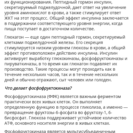
их функционирования. Пептидный гормон инсулин,
секретируемый поджелудочной, дает ответ на увеличение
уровня аминокислот в крови, а также стимулирует ответ
ЖКТ на этот процесс. Общий эффект инсулина заключается
в поддержании соответствующего уровня энергии, когда
пища поступает в достаточном количестве.
Глюкагон — еще один пептидный гормон, секретируемый
клетками поджелудочной железы. Его секреция
стимулируется низким уровнем глюкозы в крови, а общий
эффект противоположен действию инсулина. Инсулин
активирует выработку глюкокиназы, фосфофруктокиназы и
пируваткиназы, в то время как глюкагон подавляет их
производство. Такие процессы могут проходить как в
течение нескольких часов, так и в течение нескольких
дней и обычно отражают, сыт человек или голоден.
Что делает фосфофруктокиназа?
Фосфофруктокиназа (ФФК) является важным ферментом
практически всех живых клеток. Он выполняет
определенную функцию в процессе гликолиза, а именно —
превращение фруктозы-6-фосфата во фруктозу-1, 6-
бисфосфат. Глюкоза поддерживает устойчивое количество
АТФ, основного носителя энергии в живых клетках.
Фосфофруктокиназа является мультисубъединичным