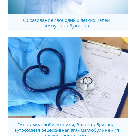
Образование свободных легких цепей
иммуноглобулинов
Гипогаммаглобулинемия, болезнь Брутона,
аутосомная рецессивная агаммаглобулинемия
швейцарского типа