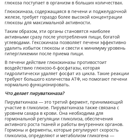
глюкоза поступает в организм в больших количествах.
Глюкокиназа, содержащаяся в печени и поджелудочной
железе, требует гораздо более высокой концентрации
глюкозы для максимальной активности.
Таким образом, эти органы становятся наиболее
активными сразу после употребления пищи, богатой
углеводами. Гексокиназа позволяет печени эффективно
удалить избыток глюкозы и свести к минимуму уровень
гипергликемии после приема пищи.
В печени действие глюкокиназы противостоит
воздействию глюкозо-6-фосфатазы, которая
гидролитически удаляет фосфат из цикла. Такие реакции
требуют большого количества АТФ, но помогают печени
нормально функционировать.
Что делает пируваткиназа?
Пируваткиназа — это третий фермент, принимающий
участие в гликолизе. Пируваткиназа также связана с
уровнем сахара в крови. Она необходима для
гормональной регуляции гликолиза, обеспечения
активного роста тканей и работы внутренних органов.
Гормоны и ферменты, которые регулируют скорость
гликолиза, определяют и метаболизм гликогена —