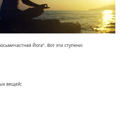
восьмичастная Йога". Вот эти ступени:
ных вещей;