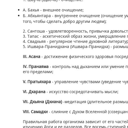
А. Бахья - внешнее очищение;
Б. Абхьянтара - внутреннее очищение (очищение ум
того, чтобы сделать добро другим людям);
2. Сантоша - удовлетворенность, привычка довольс
3. Тапас - аскетический образ жизни, умерщвление п
4. Свадхьяя - регулярное чтение духовной литерат
5. Ишвара-Пранидхана (Ишвара-Пранидха) - размыш
III. Асана
- достижение физического здоровья посре
IV. Пранаяма
- контроль над дыханием или умение п
его пределами;
V. Пратьяхара
- управление чувствами (уведение чу
VI. Дхарана
- искусство сосредотачивать мысли;
VII. Дхьяна (Дхиана)
-медитация (длительное размыш
VIII. Самадхи
- слияние с Духом Вселенной (созерцани
Правильная работа организма зависит от его частей
изучению йоги и ее разделов. Все восемь ступеней