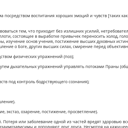
а посредством воспитания хороших эмоций и чувств [таких как
твоваться тем, что приходит без излишних усилий, нетребовате
лоти, состоящее в выработке привычек переносить холод, голод 
уры, изучение основ учения, постижение высших духовных истин
ление о Боге, других высших силах, смирение перед объективн
дством физических упражнений (поз);
утем дыхательных упражнений управлять потоками Праны (общеу
вств под контроль бодрствующего сознания);
ление).
е, экстаз, озарение, постижение, просветление).
. Потеря или заболевание одной из частей вредят здоровью все
 взаимозависимы и дополняют друг друга. Несмотря на кажущеес