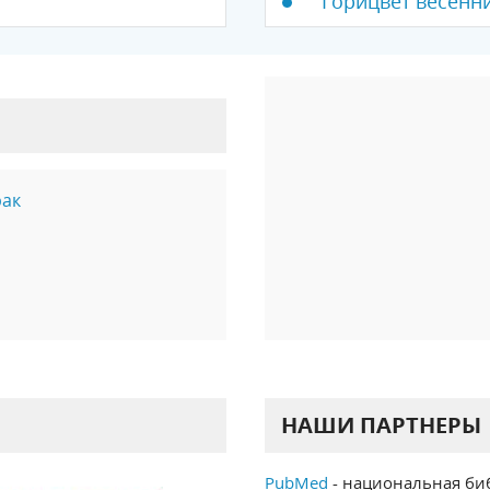
Горицвет весенни
рак
НАШИ ПАРТНЕРЫ
PubMed
- национальная би