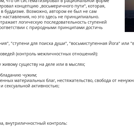
том, что он систематизировал в рациональной форме
ировал концепцию „восьмеричного пути", которая,
 в буддизме. Возможно, автором ее был не сам
е наставления, но это здесь не принципиально.
отражает логическую последовательность ступеней
оответствии с природными принципами достичь
ия", "ступени для поиска души", "восьмиступенная Йога" или "
оведей (контроль межличностных отношений):
 живому существу на деле или в мыслях;
к обладанию чужим;
женных материальных благ, нестяжательство, свобода от ненуж
 и сексуальной активностью;
на, внутриличностный контроль: