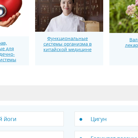
Функциональные
Вал
ав,
системы организма в
лекар
ые для
китайской медицине
дечно-
системы
й йоги
Цигун