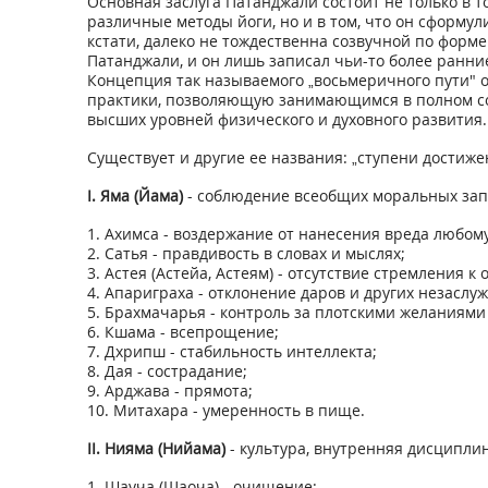
Основная заслуга Патанджали состоит не только в 
различные методы йоги, но и в том, что он сформул
кстати, далеко не тождественна созвучной по форме
Патанджали, и он лишь записал чьи-то более ранни
Концепция так называемого „восьмеричного пути" 
практики, позволяющую занимающимся в полном с
высших уровней физического и духовного развития.
Существует и другие ее названия: „ступени достижен
I. Яма (Йама)
- соблюдение всеобщих моральных зап
1. Ахимса - воздержание от нанесения вреда любому
2. Сатья - правдивость в словах и мыслях;
3. Астея (Астейа, Астеям) - отсутствие стремления 
4. Апариграха - отклонение даров и других незаслу
5. Брахмачарья - контроль за плотскими желаниями
6. Кшама - всепрощение;
7. Дхрипш - стабильность интеллекта;
8. Дая - сострадание;
9. Арджава - прямота;
10. Митахара - умеренность в пище.
II. Нияма (Нийама)
- культура, внутренняя дисципли
1. Шауча (Щаоча) - очищение: