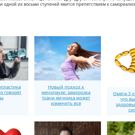
и одной из восьми ступеней явится препятствием к самореализ
пластика
Новый подход к
то говорят
менопаузе: заморозка
Омега-3 v
ты
ткани яичника может
что вы
изменить все
здоровь
си