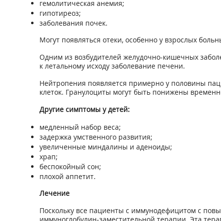
гемолитическая анемия;
гипотиреоз;
заболевания почек.
Могут появляться отеки, особенно у взрослых больн
Одним из возбудителей желудочно-кишечных заболе
к летальному исходу заболевание печени.
Нейтропения появляется примерно у половины пац
клеток. Гранулоциты могут быть понижены временн
Другие симптомы у детей:
медленный набор веса;
задержка умственного развития;
увеличенные миндалины и аденоиды;
храп;
беспокойный сон;
плохой аппетит.
Лечение
Поскольку все пациенты с иммунодефицитом с пов
иммуноглобулин-заместительной терапии. Эта тера