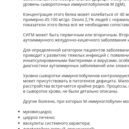
уровень сывороточных иммуноглобулинов М (IgM).
Концентрация этого белка может колебаться от 40 м
примерно 45-100 мг/дл. Около 2,1% людей с норма
показатели этого белка всё же необходимо сопоставл
СИГМ может быть первичным или вторичным. Вторич
аутоиммунного желудочно-кишечного заболевания 
Для определенной категории пациентов заболевани
приводит к развитию тяжелых инфекций с появлени
инкапсулированными бактериями и вирусами, особе
диагностики аутоиммунных заболеваний или злокач
Уровни сыворотки иммуноглобулинов контролируютс
может присутствовать в патогенезе дефицита. Мало
расстройства встречается крайне редко. Процессы
в сыворотке крови, не были детально описаны.
Другие болезни, при которых М-иммуноглобулин мо
муковисцидоз;
цирроз печени;
васкулиты системного характера;
лимфолейкоз острый, хронический;