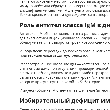
является основным местом производства иммуногло
иммуноглобулина образует полимеры, состоящие из
дисульфидными связями. Молекулы этого белка дос
белков крови. В основном IgM содержится в сыворот
Роль антител класса IgM в 
Антитела IgM обычно появляются на ранних стадия
для диагностики инфекционных заболеваний. Содерж
обнаруживается в сыворотке крови новорожденного,
Иногда после пересадки донорского органа количес
подтверждая лишь защитную реакцию.
Распространенное название IgM — «естественное а
антигенами даже при отсутствии предварительной и
связывать обнаруживаемые и даже слабо перекрес
связываются с красными клетками крови А, и антиг
которые присутствуют на какой-либо бактерии.
Иммуноглобулины М отвечают за слипание (агглюти
Избирательный дефицит имм
Селективный или избирательный дефицит иммуногл