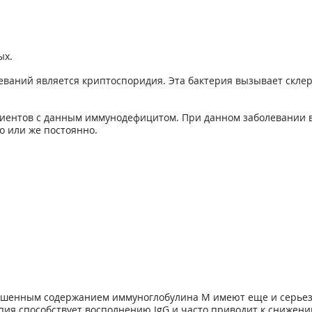
ых.
ваний является криптоспоридия. Эта бактерия вызывает скле
иентов с данным иммунодефицитом. При данном заболевании в
о или же постоянно.
ышенным содержанием иммуноглобулина М имеют еще и серьез
пия способствует восполнению IgG и часто приводит к снижен