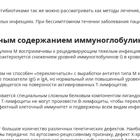
тибиотиками так же можно рассматривать как методы лечения
ых инфекциях. При бессимптомном течении заболевания пацие
ным содержанием иммуноглобули
лина М восприимчивы к рецидивирующим тяжелым инфекциям, 
арактеризуется снижением уровней иммуноглобулинов G в кро
 не способен «переключаться» с выработки антител типа М к ан
показатели IgG и IgA, но нормальный или повышенный уровен
одящегося на поверхности активированных Т-лимфоцитов.
язывается специальным сложным белковым компонентом лигандо
0 Т-лимфоциты не могут произвести В-лимфоциты, чтобы перек
дефектный клеточный иммунитет и подвержены всем видам инф
 большое количество различных генетических дефектов. Наиб
мы передачи: по аутосомно-рецессивному признаку, дефект Х-
ванием имеют характерную внешность: зубы конической формы