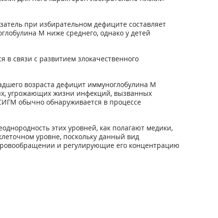
казатель при избирательном дефиците составляет
глобулина М ниже среднего, однако у детей
 в связи с развитием злокачественного
ладшего возраста дефицит иммуноглобулина М
ых, угрожающих жизни инфекций, вызванных
 СИГМ обычно обнаруживается в процессе
днородность этих уровней, как полагают медики,
клеточном уровне, поскольку данный вид
в кровообращении и регулирующие его концентрацию