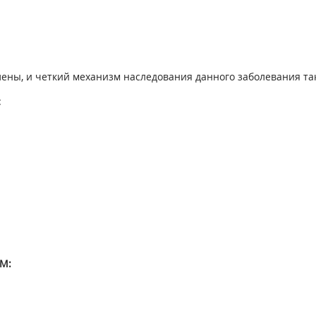
ны, и четкий механизм наследования данного заболевания так
:
М: