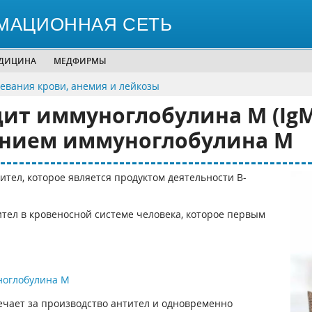
МАЦИОННАЯ СЕТЬ
ЕДИЦИНА
МЕДФИРМЫ
левания крови, анемия и лейкозы
ит иммуноглобулина M (IgM
нием иммуноглобулина M
ител, которое является продуктом деятельности В-
тел в кровеносной системе человека, которое первым
оглобулина M
вечает за производство антител и одновременно