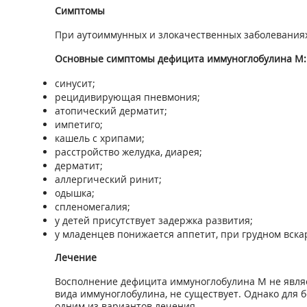
Симптомы
При аутоиммунных и злокачественных заболеваниях
Основные симптомы дефицита иммуноглобулина М:
синусит;
рецидивирующая пневмония;
атопический дерматит;
импетиго;
кашель с хрипами;
расстройство желудка, диарея;
дерматит;
аллергический ринит;
одышка;
спленомегалия;
у детей присутствует задержка развития;
у младенцев понижается аппетит, при грудном вска
Лечение
Восполнение дефицита иммуноглобулина М не являе
вида иммуноглобулина, не существует. Однако для
одним из вариантов лечения.