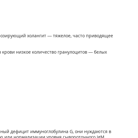
розирующий холангит — тяжелое, часто приводящее
 крови низкое количество гранулоцитов — белых
ный дефицит иммуноглобулина G, они нуждаются в
ию или нормализации уровня сывороточного IgM.