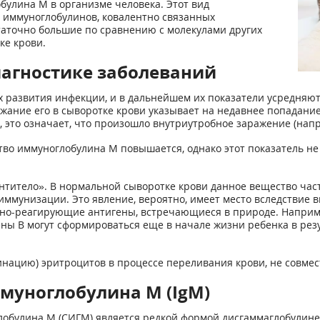
булина М в организме человека. Этот вид
 иммуноглобулинов, ковалентно связанных
таточно большие по сравнению с молекулами других
ке крови.
диагностике заболеваний
х развития инфекции, и в дальнейшем их показатели усредняю
ание его в сыворотке крови указывает на недавнее попадание
 это означает, что произошло внутриутробное заражение (напр
тво иммуноглобулина М повышается, однако этот показатель не
нтитело». В нормальной сыворотке крови данное вещество час
ммунизации. Это явление, вероятно, имеет место вследствие вы
тно-реагирующие антигены, встречающиеся в природе. Наприм
ены B могут сформироваться еще в начале жизни ребенка в резу
нацию) эритроцитов в процессе переливания крови, не совмест
уноглобулина M (IgM)
обулина М (СИГМ) является редкой формой дисгаммаглобулинем