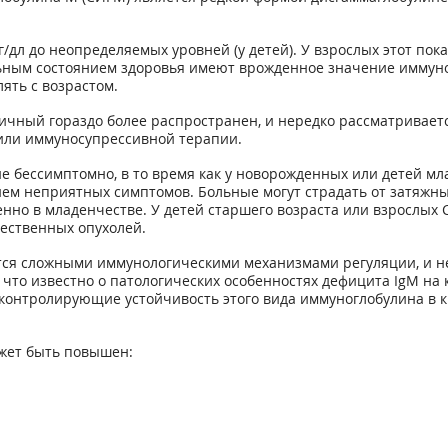
г/дл до неопределяемых уровней (у детей). У взрослых этот по
льным состоянием здоровья имеют врожденное значение иммуно
ять с возрастом.
ный гораздо более распространен, и нередко рассматривается
или иммуносупрессивной терапии.
е бессимптомно, в то время как у новорожденных или детей м
ем неприятных симптомов. Больные могут страдать от затяжн
нно в младенчестве. У детей старшего возраста или взрослых
ественных опухолей.
я сложными иммунологическими механизмами регуляции, и нео
 что известно о патологических особенностях дефицита IgM на 
, контролирующие устойчивость этого вида иммуноглобулина 
жет быть повышен: