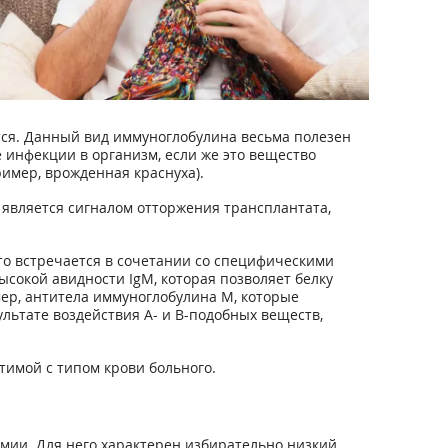
тся. Данный вид иммуноглобулина весьма полезен
 инфекции в организм, если же это вещество
имер, врожденная краснуха).
 является сигналом отторжения трансплантата,
то встречается в сочетании со специфическими
сокой авидности IgM, которая позволяет белку
ер, антитела иммуноглобулина М, которые
льтате воздействия А- и В-подобных веществ,
имой с типом крови больного.
ии. Для него характерен избирательно низкий