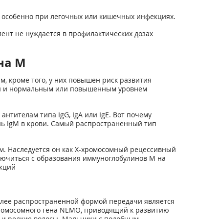
, особенно при легочных или кишечных инфекциях.
нт не нуждается в профилактических дозах
на M
кроме того, у них повышен риск развития
ви и нормальным или повышенным уровнем
тителам типа IgG, IgA или IgE. Вот почему
ь IgM в крови. Самый распространенный тип
м. Наследуется он как Х-хромосомный рецессивный
лючиться с образования иммуноглобулинов М на
екций
олее распространенной формой передачи является
хромосомного гена NEMO, приводящий к развитию
 и редкие волосы. Мальчики с подобным