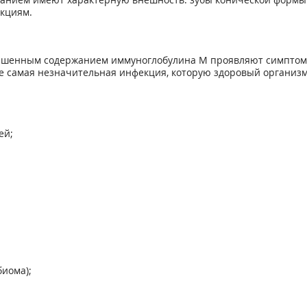
кциям.
шенным содержанием иммуноглобулина М проявляют симптомы 
же самая незначительная инфекция, которую здоровый организ
ей;
иома);