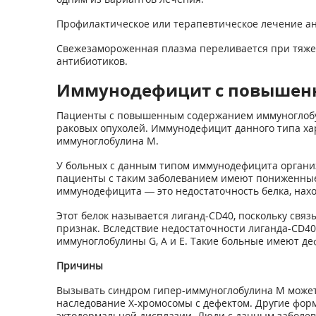
Профилактическое или терапевтическое лечение ан
Свежезамороженная плазма переливается при тяжел
антибиотиков.
Иммунодефицит с повышен
Пациенты с повышенным содержанием иммуноглобу
раковых опухолей. Иммунодефицит данного типа х
иммуноглобулина М.
У больных с данным типом иммунодефицита организм
пациенты с таким заболеванием имеют пониженные 
иммунодефицита — это недостаточность белка, нах
Этот белок называется лиганд-CD40, поскольку св
признак. Вследствие недостаточности лиганда-CD4
иммуноглобулины G, A и E. Такие больные имеют 
Причины
Вызывать синдром гипер-иммуноглобулина М может
наследование Х-хромосомы с дефектом. Другие фор
эктодермальной дисплазии. Люди с данным заболе