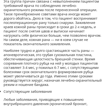
Эта группа причин связана с невыполнением пациентом
требований врача по соблюдению лечебно-
охранительного режима после перенесенной операции.
Такое пренебрежение советами врача иногда может
дорого обойтись. Дело в том, что пациент воспринимает
послеоперационную рану только снаружи. Заживление
краев кожной раны происходит в сроки до 2-х недель, и
пациент после снятия швов и выписки начинает
нагружать себя физически больше, чем позволено врачом.
На самом деле, кожная рана — ни в коем случае не
показатель окончательного заживления.
Наиболее трудно и долго срастающаяся часть раны —
апоневротическая, это грубая сухожильная пластина,
обеспечивающая целостность брюшной стенки. Время
созревания плотного рубца на ней у молодых пациентов
составляет 3-4 мес, у пожилых 6-7 мес, с сопутствующими
болезнями срок окончательного формирования рубца
может увеличиваться до года. Именно этими сроками
руководствуется хирург, назначая лечебно-охранительный
режим и ношение бандажа.
Сопутствующие заболевания
Любые заболевания, приводящие к повышению
внутрибрюшного давления (хронический бронхит,