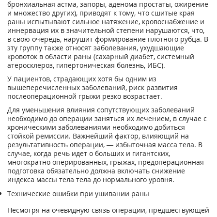
бронхиальная астма, запоры, аденома простаты, ожирение
и множество других), приводят к тому, что сшитые края
раны испытывают сильное натяжение, кровоснабжение и
иннервация их в значительной степени нарушаются, что,
в свою очередь, нарушит формирование плотного рубца. В
эту группу также относят заболевания, ухудшающие
кровоток в области раны (сахарный диабет, системный
атеросклероз, гипертоническая болезнь, ИБС).
У пациентов, страдающих хотя бы одним из
вышеперечисленных заболеваний, риск развития
послеоперационной грыжи резко возрастает.
Для уменьшения влияния сопутствующих заболеваний
необходимо до операции заняться их лечением, в случае с
хроническими заболеваниями необходимо добиться
стойкой ремиссии. Важнейший фактор, влияющий на
результативность операции, — избыточная масса тела. В
случае, когда речь идет о больших и гигантских,
многократно оперированных, грыжах, предоперационная
подготовка обязательно должна включать снижение
индекса массы тела тела до нормального уровня.
Технические ошибки при ушивании раны
Несмотря на очевидную связь операции, предшествующей