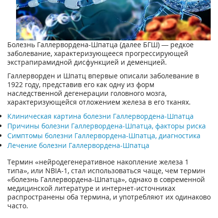
Болезнь Галлервордена-Шпатца (далее БГШ) — редкое
заболевание, характеризующееся прогрессирующей
экстрапирамидной дисфункцией и деменцией.
Галлерворден и Шпатц впервые описали заболевание в
1922 году, представив его как одну из форм
наследственной дегенерации головного мозга,
характеризующейся отложением железа в его тканях.
Клиническая картина болезни Галлервордена-Шпатца
Причины болезни Галлервордена-Шпатца, факторы риска
Симптомы болезни Галлервордена-Шпатца, диагностика
Лечение болезни Галлервордена-Шпатца
Термин «нейродегенеративное накопление железа 1
типа», или NBIA-1, стал использоваться чаще, чем термин
«болезнь Галлервордена-Шпатца», однако в современной
медицинской литературе и интернет-источниках
распространены оба термина, и употребляют их одинаково
часто.