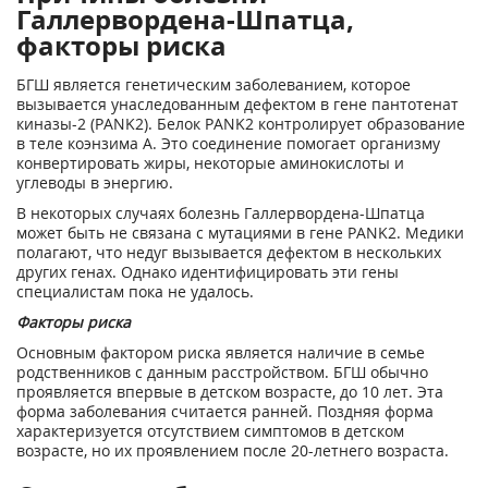
Галлервордена-Шпатца,
факторы риска
БГШ является генетическим заболеванием, которое
вызывается унаследованным дефектом в гене пантотенат
киназы-2 (PANK2). Белок PANK2 контролирует образование
в теле коэнзима А. Это соединение помогает организму
конвертировать жиры, некоторые аминокислоты и
углеводы в энергию.
В некоторых случаях болезнь Галлервордена-Шпатца
может быть не связана с мутациями в гене PANK2. Медики
полагают, что недуг вызывается дефектом в нескольких
других генах. Однако идентифицировать эти гены
специалистам пока не удалось.
Факторы риска
Основным фактором риска является наличие в семье
родственников с данным расстройством. БГШ обычно
проявляется впервые в детском возрасте, до 10 лет. Эта
форма заболевания считается ранней. Поздняя форма
характеризуется отсутствием симптомов в детском
возрасте, но их проявлением после 20-летнего возраста.