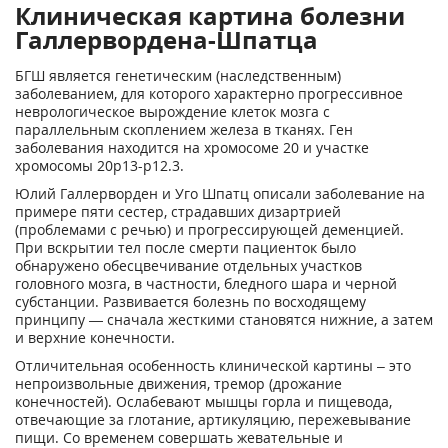
Клиническая картина болезни
Галлервордена-Шпатца
БГШ является генетическим (наследственным)
заболеванием, для которого характерно прогрессивное
неврологическое вырождение клеток мозга с
параллельным скоплением железа в тканях. Ген
заболевания находится на хромосоме 20 и участке
хромосомы 20p13-p12.3.
Юлий Галлерворден и Уго Шпатц описали заболевание на
примере пяти сестер, страдавших дизартрией
(проблемами с речью) и прогрессирующей деменцией.
При вскрытии тел после смерти пациенток было
обнаружено обесцвечивание отдельных участков
головного мозга, в частности, бледного шара и черной
субстанции. Развивается болезнь по восходящему
принципу — сначала жесткими становятся нижние, а затем
и верхние конечности.
Отличительная особенность клинической картины – это
непроизвольные движения, тремор (дрожание
конечностей). Ослабевают мышцы горла и пищевода,
отвечающие за глотание, артикуляцию, пережевывание
пищи. Со временем совершать жевательные и