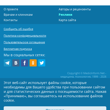
О проекте
Авторы и рецензенты
Врачам и клиникам
Реклама
Контакты
Карта сайта
Сообщить об ошибке
Политика конфиденциальности
Пользовательское соглашение
Бесплатная подписка
Мы в социальных сетях:
Copyright © MedicInform.Net -
медицина, психология, 1999 - 2026
Этот веб-сайт использует файлы cookie, которые
необходимы для Вашего удобства при пользовании сайтом
Копирование или иное распространение статей нашего сайта строго
воспрещается. Копирование раздела "Новости" допускается при наличии
и для статистических данных о посещаемости сайта. Нажав
активной открытой для поисковиков ссылки на MedicInform.Net
«Принимаю», вы соглашаетесь на использование файлов
Материалы на сайте представлены в справочных целях. Редакция не всегда
cookie.
разделяет мнение авторов опубликованных материалов. Перед
применением тех или иных рекомендаций настоятельно рекомендуется