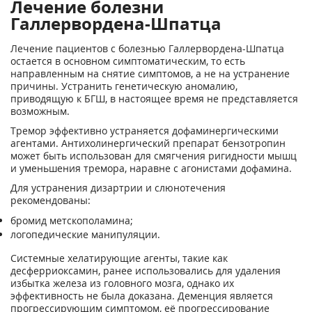
Лечение болезни
Галлервордена-Шпатца
Лечение пациентов с болезнью Галлервордена-Шпатца
остается в основном симптоматическим, то есть
направленным на снятие симптомов, а не на устранение
причины. Устранить генетическую аномалию,
приводящую к БГШ, в настоящее время не представляется
возможным.
Тремор эффективно устраняется дофаминергическими
агентами. Антихолинергический препарат бензотропин
может быть использован для смягчения ригидности мышц
и уменьшения тремора, наравне с агонистами дофамина.
Для устранения дизартрии и слюнотечения
рекомендованы:
бромид метскополамина;
логопедические манипуляции.
Системные хелатирующие агенты, такие как
десферриоксамин, ранее использовались для удаления
избытка железа из головного мозга, однако их
эффективность не была доказана. Деменция является
прогрессирующим симптомом, её прогрессирование