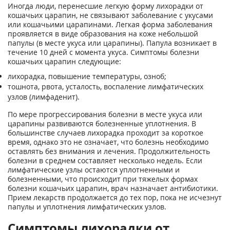
Иногда люди, перенесшие легкую форму лихорадки от
кошачьих царапин, не связывают заболевание с укусами
или кошачьими царапинами. Легкая форма заболевания
проявляется в виде образования на коже небольшой
папулы (в месте укуса или царапины). Папула возникает в
течение 10 дней с момента укуса. Симптомы болезни
кошачьих царапин следующие:
лихорадка, повышение температуры, озноб;
тошнота, рвота, усталость, воспаление лимфатических
узлов (лимфаденит).
По мере прогрессирования болезни в месте укуса или
царапины развиваются болезненные уплотнения. В
большинстве случаев лихорадка проходит за короткое
время, однако это не означает, что болезнь необходимо
оставлять без внимания и лечения. Продолжительность
болезни в среднем составляет несколько недель. Если
лимфатические узлы остаются уплотненными и
болезненными, что происходит при тяжелых формах
болезни кошачьих царапин, врач назначает антибиотики.
Прием лекарств продолжается до тех пор, пока не исчезнут
папулы и уплотнения лимфатических узлов.
Симптомы лихорадки от