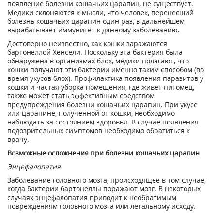
появление болезни кошачьих царапин, не существует.
Медики склоняются к мысли, что человек, перенесший
болезнь кошачьих царапин один раз, в дальнейшем
вырабатывает иммунитет к данному заболеванию.
Достоверно неизвестно, как кошки заражаются
бартонеллой Хенсели. Поскольку эта бактерия была
обнаружена в организмах блох, медики полагают, что
кошки получают эти бактерии именно таким способом (во
время укусов блох). Профилактика появления паразитов у
кошки и частая уборка помещения, где живет питомец,
также может стать эффективным средством
предупреждения болезни кошачьих царапин. При укусе
или царапине, полученной от кошки, необходимо
наблюдать за состоянием здоровья. В случае появления
подозрительных симптомов необходимо обратиться к
врачу.
Возможные осложнения при болезни кошачьих царапин
Энцефалопатия
Заболевание головного мозга, происходящее в том случае,
когда бактерии бартонеллы поражают мозг. В некоторых
случаях энцефалопатия приводит к необратимым
повреждениям головного мозга или летальному исходу.