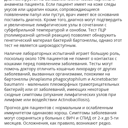
анамнеза пациента. Если пациент имеет на коже следы
укусов или царапин кошки, сопровождающиеся
появлением папул или пустул, врач имеет все основания
поставить диагноз. Кроме того, диагноз могут подтвердить
и увеличенные лимфатические узлы в сочетании с
субфебрильной температурой и ознобом. Тест ПЦР
(полимеразной цепной реакции) позволяет обнаружить
генетический материал бактерий бартонеллы, однако этот
тест не является широкодоступным.
Наличие лабораторных испытаний играет большую роль,
поскольку около 10% пациентов не помнят о контактах с
кошками перед появлением заболевания. Тесты могут
помочь доктору отличить кошачью лихорадку от других
заболеваний, вызванных организмами, похожими на
бартонеллы (Anaplasma phagocytophilum и Acinetobacter
baumanni - маленьких плеоморфных грамотрицательных
бактерий) или от заболеваний, имеющих некоторые
сходные симптомы (опухание лимфатических узлов при
лимфоме или воздействии Actinobacillosis).
Прогноз для пациентов с нормальным и ослабленным
иммунитетом одинаково хорош. Симптомы заболевания
могут сохраняться у больных с ВИЧ и СПИД от 2-х до 5-ти
месяцев. Осложнения, как правило, возникают редко.