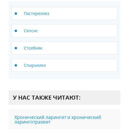
Пастереллез
Сепсис
Столбняк
Спириллез
У НАС ТАКЖЕ ЧИТАЮТ:
Хронический ларингит и хронический
ларинготрахеит