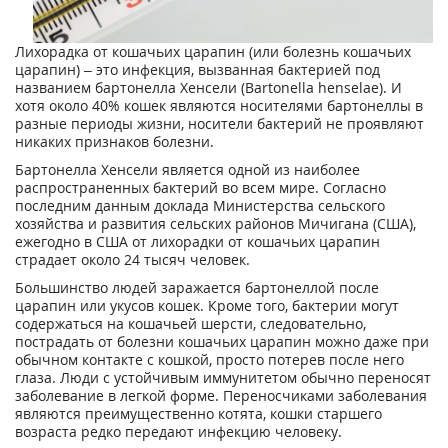
Лихорадка от кошачьих царапин (или болезнь кошачьих
царапин) – это инфекция, вызванная бактерией под
названием бартонелла Хенсели (Bartonella henselae). И
хотя около 40% кошек являются носителями бартонеллы в
разные периоды жизни, носители бактерий не проявляют
никаких признаков болезни.
Бартонелла Хенсели является одной из наиболее
распространенных бактерий во всем мире. Согласно
последним данным доклада Министерства сельского
хозяйства и развития сельских районов Мичигана (США),
ежегодно в США от лихорадки от кошачьих царапин
страдает около 24 тысяч человек.
Большинство людей заражается бартонеллой после
царапин или укусов кошек. Кроме того, бактерии могут
содержаться на кошачьей шерсти, следовательно,
пострадать от болезни кошачьих царапин можно даже при
обычном контакте с кошкой, просто потерев после него
глаза. Люди с устойчивым иммунитетом обычно переносят
заболевание в легкой форме. Переносчиками заболевания
являются преимущественно котята, кошки старшего
возраста редко передают инфекцию человеку.