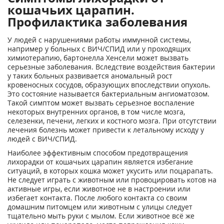
кошачьих царапин.
Профилактика заболевания
У людей с нарушениями работы иммунной системы,
например у больных с ВИЧ/СПИД или у проходящих
химиотерапию, бартонелла Хенсели может вызвать
серьезные заболевания. Вследствие воздействия бактерии
у таких больных развивается аномальный рост
кровеносных сосудов, образующих впоследствии опухоль.
Это состояние называется бактериальным ангиоматозом.
Такой симптом может вызвать серьезное воспаление
некоторых внутренних органов, в том числе мозга,
селезенки, печени, легких и костного мозга. При отсутствии
лечения болезнь может привести к летальному исходу у
людей с ВИЧ/СПИД.
Наиболее эффективным способом предотвращения
лихорадки от кошачьих царапин является избегание
ситуаций, в которых кошка может укусить или поцарапать.
Не следует играть с животным или провоцировать котов на
активные игры, если животное не в настроении или
избегает контакта. После любого контакта со своим
домашним питомцем или животным с улицы следует
тщательно мыть руки с мылом. Если животное всё же