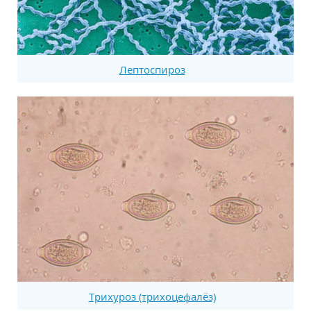
Лептоспироз
Трихуроз (трихоцефалёз)