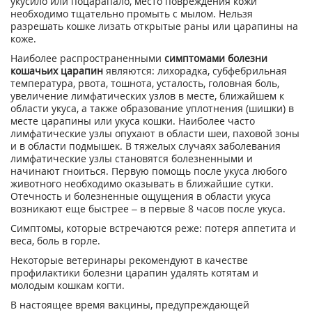
укусило или поцарапало, место повреждения кожи
необходимо тщательно промыть с мылом. Нельзя
разрешать кошке лизать открытые раны или царапины на
коже.
Наиболее распространенными
симптомами болезни
кошачьих царапин
являются: лихорадка, субфебрильная
температура, рвота, тошнота, усталость, головная боль,
увеличение лимфатических узлов в месте, ближайшем к
области укуса, а также образование уплотнения (шишки) в
месте царапины или укуса кошки. Наиболее часто
лимфатические узлы опухают в области шеи, паховой зоны
и в области подмышек. В тяжелых случаях заболевания
лимфатические узлы становятся болезненными и
начинают гноиться. Первую помощь после укуса любого
животного необходимо оказывать в ближайшие сутки.
Отечность и болезненные ощущения в области укуса
возникают еще быстрее – в первые 8 часов после укуса.
Симптомы, которые встречаются реже: потеря аппетита и
веса, боль в горле.
Некоторые ветеринары рекомендуют в качестве
профилактики болезни царапин удалять котятам и
молодым кошкам когти.
В настоящее время вакцины, предупреждающей