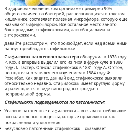
В здоровом человеческом организме примерно 90%
общего количества бактерий, располагающихся в толстом
кишечнике, составляет полезная микрофлора, которую еще
называют бифидофлорой. Все остальное место занято
бактероидами, стафилококками, лактобациллами и
энтерококками.
Давайте рассмотрим, что произойдет, если над всеми ними
начнут преобладать стафилококки.
Стафилококк
патогенного характера
обнаружил в 1878 году
Р. Кох, а впервые выделил его из гноя в фурункуле в 1880
году Л. Пастер. Описал стафилококк в 1881 году А. Огстон,
но тщательно занялся его изучением в 1884 году Ф.
Розенбах. Как видите, данный вид стафилококка выявили
относительно недавно. Стафилококк имеет круглую форму
и размещается в виде виноградных гроздьев
неправильной формы.
Стафилококки подразделяются по патогенности:
Условно патогенные стафилококки – вызывают небольшие
воспалительные процессы, которые проявляются как
покраснения и уплотнения.
Безусловно патогенный стафилококк – оказывает