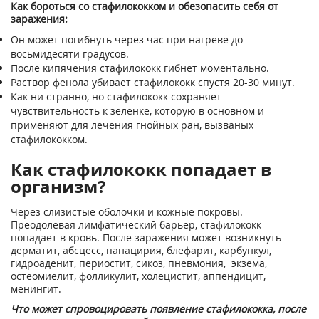
Как бороться со стафилококком и обезопасить себя от
заражения:
Он может погибнуть через час при нагреве до
восьмидесяти градусов.
После кипячения стафилококк гибнет моментально.
Раствор фенола убивает стафилококк спустя 20-30 минут.
Как ни странно, но стафилококк сохраняет
чувствительность к зеленке, которую в основном и
применяют для лечения гнойных ран, вызваных
стафилококком.
Как стафилококк попадает в
организм?
Через слизистые оболочки и кожные покровы.
Преодолевая лимфатический барьер, стафилококк
попадает в кровь. После заражения может возникнуть
дерматит, абсцесс, панацирия, блефарит, карбункул,
гидроаденит, периостит, сикоз, пневмония, экзема,
остеомиелит, фолликулит, холецистит, аппендицит,
менингит.
Что может спровоцировать появление стафилококка, после