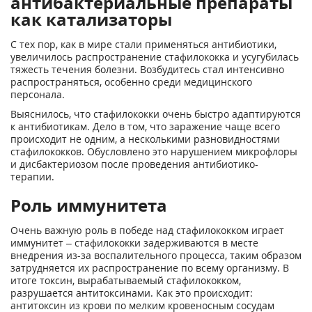
антибактериальные препараты
как катализаторы
С тех пор, как в мире стали применяться антибиотики,
увеличилось распространение стафилококка и усугубилась
тяжесть течения болезни. Возбудитесь стал интенсивно
распространяться, особенно среди медицинского
персонала.
Выяснилось, что стафилококки очень быстро адаптируются
к антибиотикам. Дело в том, что заражение чаще всего
происходит не одним, а несколькими разновидностями
стафилококков. Обусловлено это нарушением микрофлоры
и дисбактериозом после проведения антибиотико-
терапии.
Роль иммунитета
Очень важную роль в победе над стафилококком играет
иммунитет – стафилококки задерживаются в месте
внедрения из-за воспалительного процесса, таким образом
затрудняется их распространение по всему организму. В
итоге токсин, вырабатываемый стафилококком,
разрушается антитоксинами. Как это происходит:
антитоксин из крови по мелким кровеносным сосудам