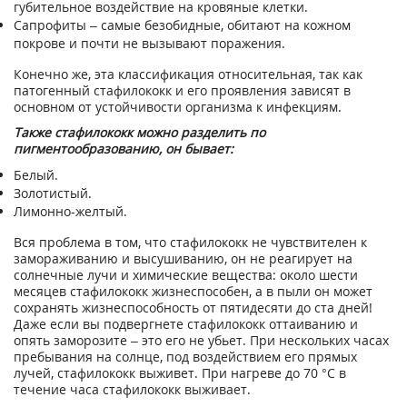
губительное воздействие на кровяные клетки.
Сапрофиты – самые безобидные, обитают на кожном
покрове и почти не вызывают поражения.
Конечно же, эта классификация относительная, так как
патогенный стафилококк и его проявления зависят в
основном от устойчивости организма к инфекциям.
Также стафилококк можно разделить по
пигментообразованию, он бывает:
Белый.
Золотистый.
Лимонно-желтый.
Вся проблема в том, что стафилококк не чувствителен к
замораживанию и высушиванию, он не реагирует на
солнечные лучи и химические вещества: около шести
месяцев стафилококк жизнеспособен, а в пыли он может
сохранять жизнеспособность от пятидесяти до ста дней!
Даже если вы подвергнете стафилококк оттаиванию и
опять заморозите
–
это его не убьет. При нескольких часах
пребывания на солнце, под воздействием его прямых
лучей, стафилококк выживет. При нагреве до 70
°C
в
течение часа стафилококк выживает.