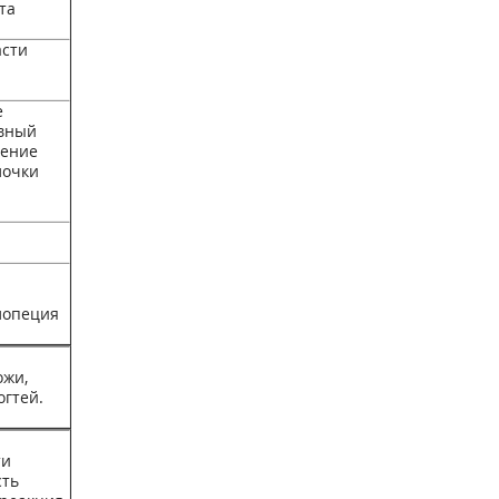
та
асти
е
ивный
нение
лочки
лопеция
ожи,
гтей.
ти
сть