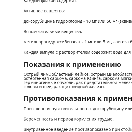
Каждый флакон содержит:
Активное вещество:
доксорубицина гидрохлорид - 10 мг или 50 мг (эквив
Вспомогательные вещества:
метилпарагидроксибензоат - 1 мг или 5 мг, лактоза б
Каждая ампула с растворителем содержит: вода для 
Показания к применению
Острый лимфобластный лейкоз, острый миелобластн
остеогенная саркома, саркома Юинга, саркома мягки
герминогенные опухоли, рак предстательной железы
головы и шеи, рак щитовидной железы.
Противопоказания к приме
Повышенная чувствительность к доксорубицину или
Беременность и период кормления грудью.
Внутривенное введение противопоказано при стойк