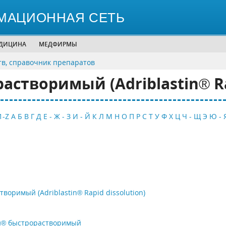
МАЦИОННАЯ СЕТЬ
ЕДИЦИНА
МЕДФИРМЫ
тв, справочник препаратов
створимый (Adriblastin® Rap
1-Z
А
Б
В
Г
Д
Е - Ж - З
И - Й
К
Л
М
Н
О
П
Р
С
Т
У
Ф
Х
Ц
Ч - Щ
Э
Ю - 
оримый (Adriblastin® Rapid dissolution)
н® быстрорастворимый