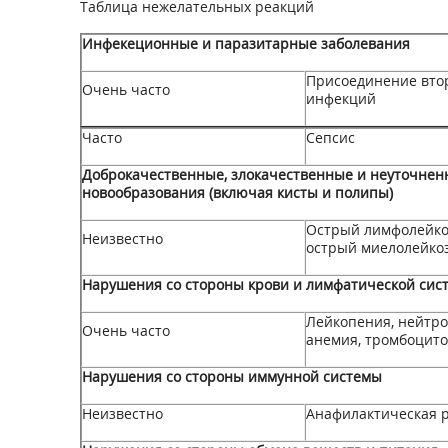
Таблица нежелательных реакций
Инфекеционные и паразитарные заболевания
Присоединение вто
Очень часто
инфекций
Часто
Сепсис
Доброкачественные, злокачественные и неуточнен
новообразования (включая кисты и полипы)
Острый лимфолейко
Неизвестно
острый миелолейко
Нарушения со стороны крови и лимфатической сис
Лейкопения, нейтро
Очень часто
анемия, тромбоцит
Нарушения со стороны иммунной системы
Неизвестно
Анафилактическая 