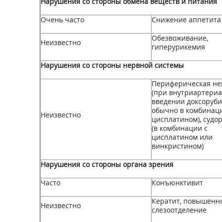
Нарушения со стороны обмена веществ и питания
Очень часто
Снижение аппетита
Обезвоживание,
Неизвестно
гиперурикемия
Нарушения со стороны нервной системы
Периферическая не
(при внутриартери
введении доксоруби
обычно в комбинаци
Неизвестно
цисплатином), судор
(в комбинации с
цисплатином или
винкристином)
Нарушения со стороны органа зрения
Часто
Конъюнктивит
Кератит, повышенн
Неизвестно
слезоотделение