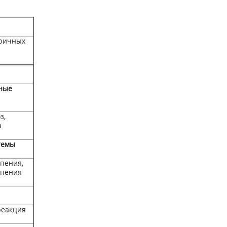
ричных
ные
з,
з
темы
пения,
опения
реакция