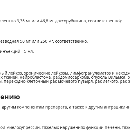
алентно 9,36 мг или 46,8 мг доксорубицина, соответственно);
езводная 50 мг или 250 мг, соответственно.
инъекций - 5 мл.
ый лейкоз, хронические лейкозы, лимфогранулематоз и неход
х тканей, нейробластома, рабдомиосаркома, опухоль Вильмса, р
, переходно-клеточный рак мочевого пузыря, рак легкого, рак
нению
 другим компонентам препарата, а также к другим антрацикли
ой миелосупрессии, тяжелых нарушениях функции печени, тяж