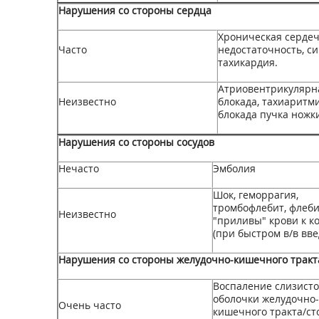
Нарушения со стороны сердца
Хроническая серде
Часто
недостаточность, с
тахикардия.
Атриовентрикулярн
Неизвестно
блокада, тахиаритми
блокада пучка ножки
Нарушения со стороны сосудов
Нечасто
Эмболия
Шок, геморрагия,
тромбофлебит, флеби
Неизвестно
"приливы" крови к к
(при быстром в/в вв
Нарушения со стороны желудочно-кишечного тракт
Воспаление слизист
оболочки желудочно-
Очень часто
кишечного тракта/ст