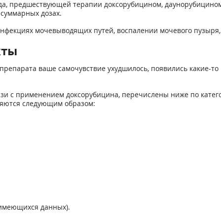
да, предшествующей терапии доксорубицином, даунорубицином
суммарных дозах.
нфекциях мочевыводящих путей, воспалении мочевого пузыря,
кты
препарата ваше самочувствие ухудшилось, появились какие-то 
зи с применением доксорубицина, перечислены ниже по катег
ляются следующим образом:
 имеющихся данных).