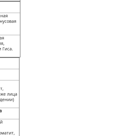
чная
инусовая
ая
я,
 Гиса.
т,
оже лица
едении)
а
ой
оматит,