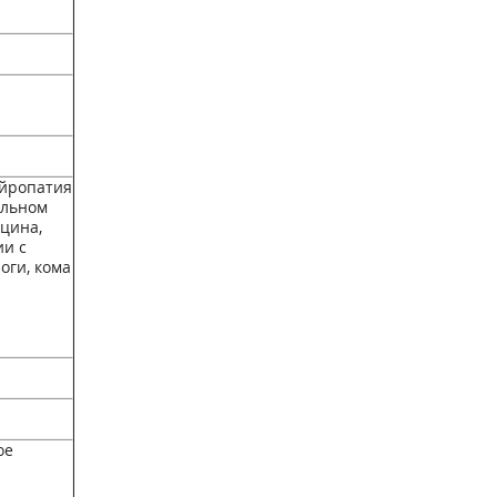
йропатия
альном
цина,
и с
оги, кома
ое