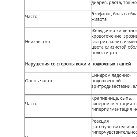
диарея, рвота, тошно
Эзофагит, боль в обл
Часто
живота
Желудочно-кишечно
кровотечение, эроз
Неизвестно
гастрит, колит, изме
цвета слизистой обо
полости рта
Нарушения со стороны кожи и подкожных тканей
Синдром ладонно­
Очень часто
подошвенной
эритродизестезии, а
Крапивница, сыпь,
Часто
гиперпигментация к
гиперпигментация но
Реакция
фоточувствительнос
гиперчувствительно