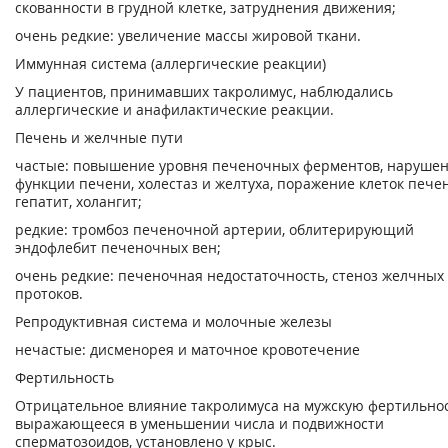
скованности в грудной клетке, затруднения движения;
очень редкие: увеличение массы жировой ткани.
Иммунная система (аллергические реакции)
У пациентов, принимавших такролимус, наблюдались
аллергические и анафилактические реакции.
Печень и желчные пути
частые: повышение уровня печеночных ферментов, наруше
функции печени, холестаз и желтуха, поражение клеток пече
гепатит, холангит;
редкие: тромбоз печеночной артерии, облитерирующий
эндофлебит печеночных вен;
очень редкие: печеночная недостаточность, стеноз желчных
протоков.
Репродуктивная система и молочные железы
нечастые: дисменорея и маточное кровотечение
Фертильность
Отрицательное влияние такролимуса на мужскую фертильнос
выражающееся в уменьшении числа и подвижности
сперматозоидов, установлено у крыс.