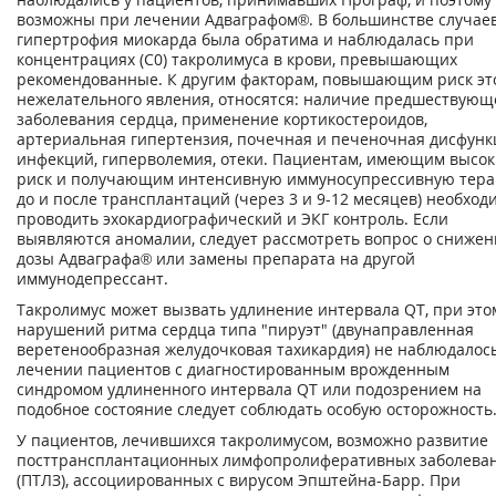
возможны при лечении Адваграфом®. В большинстве случае
гипертрофия миокарда была обратима и наблюдалась при
концентрациях (С
0
) такролимуса в крови, превышающих
рекомендованные. К другим факторам, повышающим риск эт
нежелательного явления, относятся: наличие предшествующ
заболевания сердца, применение кортикостероидов,
артериальная гипертензия, почечная и печеночная дисфунк
инфекций, гиперволемия, отеки. Пациентам, имеющим высо
риск и получающим интенсивную иммуносупрессивную тера
до и после трансплантаций (через 3 и 9-12 месяцев) необход
проводить эхокардиографический и ЭКГ контроль. Если
выявляются аномалии, следует рассмотреть вопрос о сниже
дозы Адваграфа® или замены препарата на другой
иммунодепрессант.
Такролимус может вызвать удлинение интервала QT, при это
нарушений ритма сердца типа "пируэт" (двунаправленная
веретенообразная желудочковая тахикардия) не наблюдалос
лечении пациентов с диагностированным врожденным
синдромом удлиненного интервала QT или подозрением на
подобное состояние следует соблюдать особую осторожность
У пациентов, лечившихся такролимусом, возможно развитие
посттрансплантационных лимфопролиферативных заболева
(ПТЛЗ), ассоциированных с вирусом Эпштейна-Барр. При