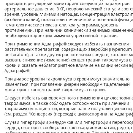
проводить регулярный мониторинг следующих параметров:
артериальное давление, ЭКГ, неврологический статус и сост
зрения, уровень гликемии натощак, концентрация электроли
(особенно калия), показатели печеночной и почечной функци
гематологические показатели, коагулограмма, уровень
протеинемии. При наличии клинически значимых изменений
необходима коррекция иммуносупрессивной терапии.
При применении Адваграфа® следует избегать назначения
растительных препаратов, содержащих зверобой (Hypericum
perforatum), а также других растительных средств, которые м
вызвать снижение (изменение) концентрации такролимуса в
крови и оказать неблагоприятное влияние на клинический э
Адваграфа®.
При диарее уровни такролимуса в крови могут значительно
изменяться; при появлении диареи необходим тщательный
мониторинг концентраций такролимуса в крови.
Следует избегать одновременного применения циклоспорин
такролимуса, а также соблюдать осторожность при лечении
такролимусом пациентов, которые ранее получали циклоспо
(см. раздел "Конверсия (переход) с циклоспорина на Адваграф
Случаи гипертрофии желудочков или гипертрофии перегоро
сердца, о которых сообщалось как о кардиомиопатии, редко, 
наблюдались у пациентов, принимавших Програф, и поэтому