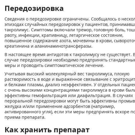
Передозировка
Сведения о передозировке ограничены. Сообщалось о неско
эпизодах случайных передозировок у пациентов, принимавш
такролимус. Симптомы включали тремор, головную боль, тош
рвоту, инфекции, крапивницу, летаргическое состояние,
повышенное содержание азота, мочевины в крови, сыворото
креатинина и аланинаминотрансферазы.
В настоящее время антидотов к такролимусу не существует. 
случае передозировки необходимо предпринять стандартны
меры и проводить симптоматическое лечение.
Учитывая высокий молекулярный вес такролимуса, плохую
растворимость в воде и выраженное связывание с эритроци
и белками плазмы, диализ неэффективен. У отдельных пацие
с очень высокими концентрациями такролимуса в крови был
эффективны гемофильтрация или диафильтрация. В случаях
пероральной передозировки могут быть эффективны промы
желудка и/или применение адсорбентов (например,
активированного угля), если эти меры предпринять вскоре п
приема препарата.
Как хранить препарат