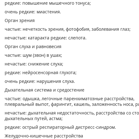
редкие: повышение мышечного тонуса;
очень редкие: миастения.
Орган зрения
частые: нечеткость зрения, фотофобия, заболевания глаз;
нечастые: катаракта редкие: слепота.
Орган слуха и равновесия
частые: шум (звон) в ушах;
нечастые: снижение слуха;
редкие: нейросенсорная глухота;
очень редкие: нарушения слуха.
Дыхательная система и средостение
частые: одышка, легочные паренхиматозные расстройства,
плевральный выпот, фарингит, кашель, заложенность носа, р
нечастые: дыхательная недостаточность, расстройства со ст
дыхательных путей, астма;
редкие: острый респираторный дистресс-синдром.
Желудочно-кишечные расстройства