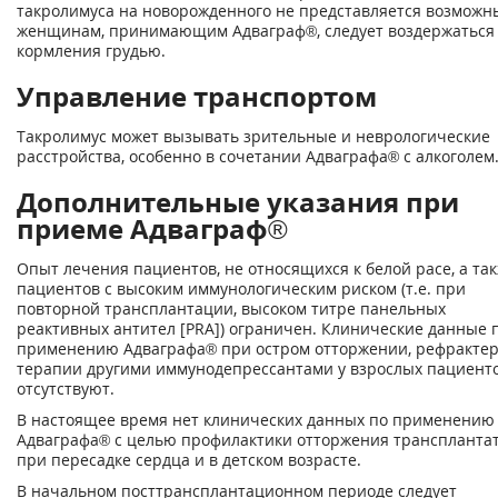
такролимуса на новорожденного не представляется возможн
женщинам, принимающим Адваграф®, следует воздержаться 
кормления грудью.
Управление транспортом
Такролимус может вызывать зрительные и неврологические
расстройства, особенно в сочетании Адваграфа® с алкоголем
Дополнительные указания при
приеме Адваграф®
Опыт лечения пациентов, не относящихся к белой расе, а та
пациентов с высоким иммунологическим риском (т.е. при
повторной трансплантации, высоком титре панельных
реактивных антител [PRA]) ограничен. Клинические данные 
применению Адваграфа® при остром отторжении, рефрактер
терапии другими иммунодепрессантами у взрослых пациенто
отсутствуют.
В настоящее время нет клинических данных по применению
Адваграфа® с целью профилактики отторжения транспланта
при пересадке сердца и в детском возрасте.
В начальном посттрансплантационном периоде следует