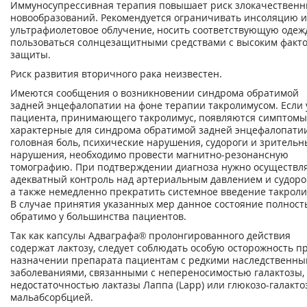
Иммуносупрессивная терапия повышает риск злокачественн
новообразований. Рекомендуется ограничивать инсоляцию и
ультрафиолетовое облучение, носить соответствующую одежд
пользоваться солнцезащитными средствами с высоким факт
защиты.
Риск развития вторичного рака неизвестен.
Имеются сообщения о возникновении синдрома обратимой
задней энцефалопатии на фоне терапии такролимусом. Если 
пациента, принимающего такролимус, появляются симптомы
характерные для синдрома обратимой задней энцефалопати
головная боль, психические нарушения, судороги и зрительн
нарушения, необходимо провести магнитно-резонансную
томографию. При подтверждении диагноза нужно осуществл
адекватный контроль над артериальным давлением и судоро
а также немедленно прекратить системное введение такроли
В случае принятия указанных мер данное состояние полнос
обратимо у большинства пациентов.
Так как капсулы Адваграфа® пролонгированного действия
содержат лактозу, следует соблюдать особую осторожность п
назначении препарата пациентам с редкими наследственн
заболеваниями, связанными с непереносимостью галактозы,
недостаточностью лактазы Лаппа (Lapp) или глюкозо-галакто
мальабсорбцией.