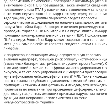
одновременном применении препарата с антилимфоцитар
антителами риск ПТЛЗ повышается. Также имеются сведения
повышении риска ПТЛЗ у пациентов с выявленным капсидн
антигеном вируса Эпштейна-Барр Поэтому перед назначени
Адваграфа® у этой группы пациентов следует провести
серологическое исследование на наличие капсидного антиге
вируса Эпштейна-Барр. В процессе лечения рекомендуется
проводить тщательный мониторинг на вирус Эпштейна-Барр
помощью полимеразной цепной реакции (ПЦР). Положитель
ПЦР на вирус Эпштейна-Барр может сохраняться в течение
месяцев и само по себе не является свидетельством ПТЛЗ ил
лимфомы.
У пациентов, получающих иммуносупрессивную терапию,
включая Адваграф®, повышен риск оппортунистических инф
(вызванных бактериями, грибами, вирусами, простейшими). 
этих инфекций отмечается нефропатия, ассоциированная с В
вирусом, а также ассоциированная с JC-вирусом прогрессир
мультифокальная лейкоэнцефалопатия (ПМЛ). Такие инфекц
часто связаны с глубоким подавлением иммунной системы и 
приводить к тяжелым или фатальным исходам, что необходи
принимать во внимание при проведении дифференциальног
диагноза у пациентов, имеющих признаки нарушения почеч
функции или неврологические симптомы на фоне
иммуносупрессивной терапии.