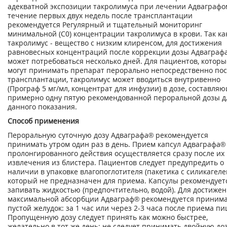
адекватной экспозиции такролимуса при лечении Адваграфо
течение первых двух недель после трансплантации
рекомендуется Регулярный и тщательный мониторинг
минимальной (С
0
) концентрации такролимуса в крови. Так ка
такролимус - вещество с низким клиренсом, для достижения
равновесных концентраций после коррекции дозы Адваграф
может потребоваться несколько дней. Для пациентов, которы
могут принимать препарат перорально непосредственно по
трансплантации, такролимус может вводиться внутривенно
(Програф 5 мг/мл, концентрат для инфузии) в дозе, составля
примерно одну пятую рекомендованной пероральной дозы д
данного показания.
Способ применения
Пероральную суточную дозу Адваграфа® рекомендуется
принимать утром один раз в день. Прием капсул Адваграфа®
пролонгированного действия осуществляется сразу после их
извлечения из блистера. Пациентов следует предупредить о
наличии в упаковке влагопоглотителя (пакетика с силикагеле
который не предназначен для приема. Капсулы рекомендует
запивать жидкостью (предпочтительно, водой). Для достиже
максимальной абсорбции Адваграф® рекомендуется принима
пустой желудок: за 1 час или через 2-3 часа после приема пи
Пропущенную дозу следует принять как можно быстрее,
желательно в тот же день; не следует принимать двойную до