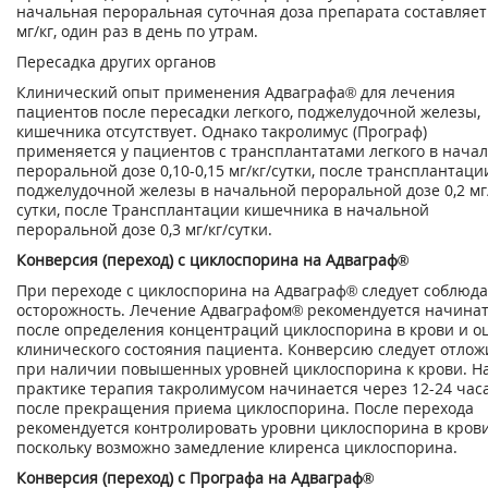
начальная пероральная суточная доза препарата составляет 
мг/кг, один раз в день по утрам.
Пересадка других органов
Клинический опыт применения Адваграфа® для лечения
пациентов после пересадки легкого, поджелудочной железы,
кишечника отсутствует. Однако такролимус (Програф)
применяется у пациентов с трансплантатами легкого в нача
пероральной дозе 0,10-0,15 мг/кг/сутки, после трансплантаци
поджелудочной железы в начальной пероральной дозе 0,2 мг/
сутки, после Трансплантации кишечника в начальной
пероральной дозе 0,3 мг/кг/сутки.
Конверсия (переход) с циклоспорина на Адваграф®
При переходе с циклоспорина на Адваграф® следует соблюда
осторожность. Лечение Адваграфом® рекомендуется начина
после определения концентраций циклоспорина в крови и о
клинического состояния пациента. Конверсию следует отлож
при наличии повышенных уровней циклоспорина к крови. Н
практике терапия такролимусом начинается через 12-24 час
после прекращения приема циклоспорина. После перехода
рекомендуется контролировать уровни циклоспорина в крови
поскольку возможно замедление клиренса циклоспорина.
Конверсия (переход) с Прографа на Адваграф®