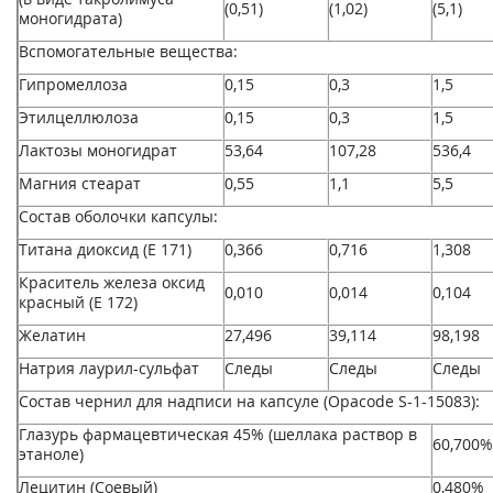
(0,51)
(1,02)
(5,1)
моногидрата)
Вспомогательные вещества:
Гипромеллоза
0,15
0,3
1,5
Этилцеллюлоза
0,15
0,3
1,5
Лактозы моногидрат
53,64
107,28
536,4
Магния стеарат
0,55
1,1
5,5
Состав оболочки капсулы:
Титана диоксид (Е 171)
0,366
0,716
1,308
Краситель железа оксид
0,010
0,014
0,104
красный (Е 172)
Желатин
27,496
39,114
98,198
Натрия лаурил-сульфат
Следы
Следы
Следы
Состав чернил для надписи на капсуле (Opacode S-1-15083):
Глазурь фармацевтическая 45% (шеллака раствор в
60,700%
этаноле)
Лецитин (Соевый)
0,480%