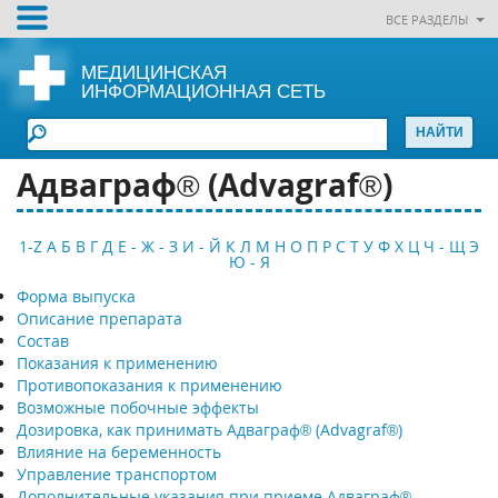
ВСЕ РАЗДЕЛЫ
МЕДИЦИНСКАЯ
ИНФОРМАЦИОННАЯ СЕТЬ
Адваграф® (Advagraf®)
1-Z
А
Б
В
Г
Д
Е - Ж - З
И - Й
К
Л
М
Н
О
П
Р
С
Т
У
Ф
Х
Ц
Ч - Щ
Э
Ю - Я
Форма выпуска
Описание препарата
Состав
Показания к применению
Противопоказания к применению
Возможные побочные эффекты
Дозировка, как принимать Адваграф® (Advagraf®)
Влияние на беременность
Управление транспортом
Дополнительные указания при приеме Адваграф®