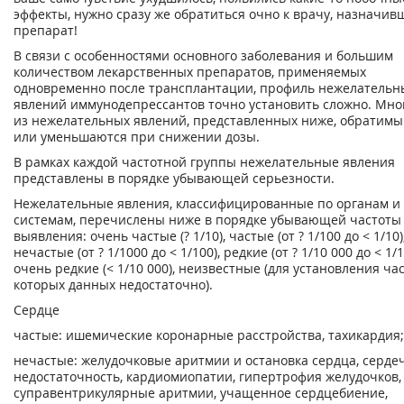
эффекты, нужно сразу же обратиться очно к врачу, назначив
препарат!
В связи с особенностями основного заболевания и большим
количеством лекарственных препаратов, применяемых
одновременно после трансплантации, профиль нежелательн
явлений иммунодепрессантов точно установить сложно. Мно
из нежелательных явлений, представленных ниже, обратимы
или уменьшаются при снижении дозы.
В рамках каждой частотной группы нежелательные явления
представлены в порядке убывающей серьезности.
Нежелательные явления, классифицированные по органам и
системам, перечислены ниже в порядке убывающей частоты
выявления: очень частые (? 1/10), частые (от ? 1/100 до < 1/10)
нечастые (от ? 1/1000 до < 1/100), редкие (от ? 1/10 000 до < 1/1
очень редкие (< 1/10 000), неизвестные (для установления ча
которых данных недостаточно).
Сердце
частые: ишемические коронарные расстройства, тахикардия;
нечастые: желудочковые аритмии и остановка сердца, серде
недостаточность, кардиомиопатии, гипертрофия желудочков,
суправентрикулярные аритмии, учащенное сердцебиение,