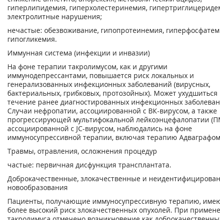
гиперлипидемия, гиперхолестеринемия, гипертриглицериде
электролитные нарушения;
нечастые: обезвоживание, гипопротеинемия, гиперфосфатем
гипогликемия.
Иммунная система (инфекции и инвазии)
На фоне терапии такролимусом, как и другими
иммунодепрессантами, повышается риск локальных и
генерализованных инфекционных заболеваний (вирусных,
бактериальных, грибковых, протозойных). Может ухудшиться
течение ранее диагностированных инфекционных заболеван
Случаи нефропатии, ассоциированной с ВК-вирусом, а также
прогрессирующей мультифокальной лейкоэнцефалопатии (П
ассоциированной с JC-вирусом, наблюдались на фоне
иммуносупрессивной терапии, включая терапию Адваграфом
Травмы, отравления, осложнения процедур
частые: первичная дисфункция трансплантата.
Доброкачественные, злокачественные и неидентифицирова
новообразования
Пациенты, получающие иммуносупрессивную терапию, име
более высокий риск злокачественных опухолей. При примен
такролимуса отмечено возникновение как доброкачественных