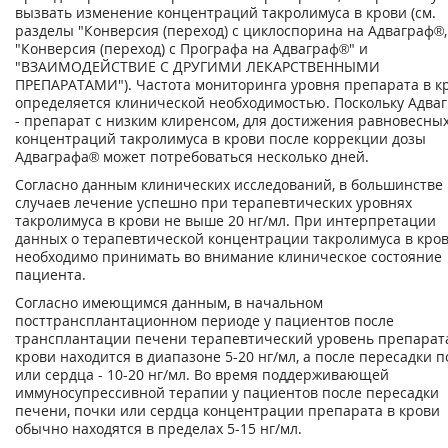
вызвать изменение концентраций такролимуса в крови (см.
разделы "Конверсия (переход) с циклоспорина на Адваграф®,
"Конверсия (переход) с Прографа на Адваграф®" и
"ВЗАИМОДЕЙСТВИЕ С ДРУГИМИ ЛЕКАРСТВЕННЫМИ
ПРЕПАРАТАМИ"). Частота мониторинга уровня препарата в к
определяется клинической необходимостью. Поскольку Адва
- препарат с низким клиренсом, для достижения равновесны
концентраций такролимуса в крови после коррекции дозы
Адваграфа® может потребоваться несколько дней.
Согласно данным клинических исследований, в большинстве
случаев лечение успешно при терапевтических уровнях
такролимуса в крови не выше 20 нг/мл. При интерпретации
данных о терапевтической концентрации такролимуса в кро
необходимо принимать во внимание клиническое состояние
пациента.
Согласно имеющимся данным, в начальном
посттрансплантационном периоде у пациентов после
трансплантации печени терапевтический уровень препарат
крови находится в диапазоне 5-20 нг/мл, а после пересадки 
или сердца - 10-20 нг/мл. Во время поддерживающей
иммуносупрессивной терапии у пациентов после пересадки
печени, почки или сердца концентрации препарата в крови
обычно находятся в пределах 5-15 нг/мл.