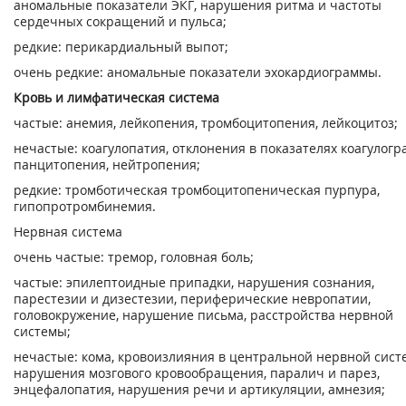
аномальные показатели ЭКГ, нарушения ритма и частоты
сердечных сокращений и пульса;
редкие: перикардиальный выпот;
очень редкие: аномальные показатели эхокардиограммы.
Кровь и лимфатическая система
частые: анемия, лейкопения, тромбоцитопения, лейкоцитоз;
нечастые: коагулопатия, отклонения в показателях коагулогр
панцитопения, нейтропения;
редкие: тромботическая тромбоцитопеническая пурпура,
гипопротромбинемия.
Нервная система
очень частые: тремор, головная боль;
частые: эпилептоидные припадки, нарушения сознания,
парестезии и дизестезии, периферические невропатии,
головокружение, нарушение письма, расстройства нервной
системы;
нечастые: кома, кровоизлияния в центральной нервной сист
нарушения мозгового кровообращения, паралич и парез,
энцефалопатия, нарушения речи и артикуляции, амнезия;