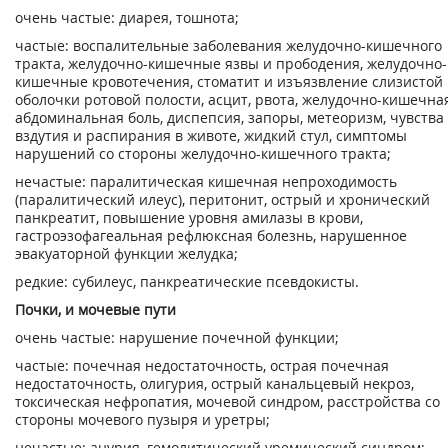
очень частые: диарея, тошнота;
частые: воспалительные заболевания желудочно-кишечного
тракта, желудочно-кишечные язвы и прободения, желудочно-
кишечные кровотечения, стоматит и изъязвление слизистой
оболочки ротовой полости, асцит, рвота, желудочно-кишечна
абдоминальная боль, диспепсия, запоры, метеоризм, чувства
вздутия и распирания в животе, жидкий стул, симптомы
нарушений со стороны желудочно-кишечного тракта;
нечастые: паралитическая кишечная непроходимость
(паралитический илеус), перитонит, острый и хронический
панкреатит, повышение уровня амилазы в крови,
гастроэзофагеальная рефлюксная болезнь, нарушенное
эвакуаторной функции желудка;
редкие: субилеус, панкреатические псевдокисты.
Почки, и мочевые пути
очень частые: нарушение почечной функции;
частые: почечная недостаточность, острая почечная
недостаточность, олигурия, острый канальцевый некроз,
токсическая нефропатия, мочевой синдром, расстройства со
стороны мочевого пузыря и уретры;
нечастые: анурия, гемолитический уремический синдром;