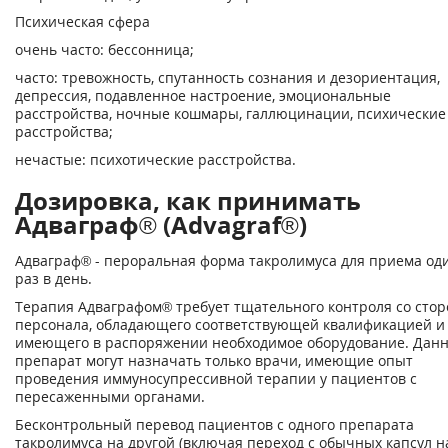
Психическая сфера
очень часто: бессонница;
часто: тревожность, спутанность сознания и дезориентация,
депрессия, подавленное настроение, эмоциональные
расстройства, ночные кошмары, галлюцинации, психические
расстройства;
нечастые: психотические расстройства.
Дозировка, как принимать
Адваграф® (Advagraf®)
Адваграф® - пероральная форма такролимуса для приема од
раз в день.
Терапия Адваграфом® требует тщательного контроля со сто
персонала, обладающего соответствующей квалификацией и
имеющего в распоряжении необходимое оборудование. Дан
препарат могут назначать только врачи, имеющие опыт
проведения иммуносупрессивной терапии у пациентов с
пересаженными органами.
Бесконтрольный перевод пациентов с одного препарата
такролимуса на другой (включая переход с обычных капсул н