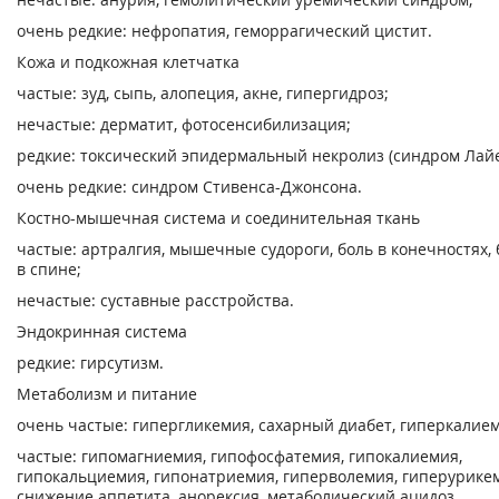
очень редкие: нефропатия, геморрагический цистит.
Кожа и подкожная клетчатка
частые: зуд, сыпь, алопеция, акне, гипергидроз;
нечастые: дерматит, фотосенсибилизация;
редкие: токсический эпидермальный некролиз (синдром Лайе
очень редкие: синдром Стивенса-Джонсона.
Костно-мышечная система и соединительная ткань
частые: артралгия, мышечные судороги, боль в конечностях, 
в спине;
нечастые: суставные расстройства.
Эндокринная система
редкие: гирсутизм.
Метаболизм и питание
очень частые: гипергликемия, сахарный диабет, гиперкалие
частые: гипомагниемия, гипофосфатемия, гипокалиемия,
гипокальциемия, гипонатриемия, гиперволемия, гиперурике
снижение аппетита, анорексия, метаболический ацидоз,