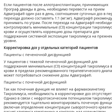
Если пациентов после аллотрансплантации, принимающих
Програф дважды в день, необходимо перевести на прием
Адваграфа® один раз в день, соотношение суточных доз в пе
перехода должно составлять 1:1 (мг:мг). Адваграф® рекоменд
принимать по утрам. После перехода на Адваграф® необход
контролировать минимальные (С
0
) концентрации такролимус
крови и осуществлять коррекцию дозы препарата для
поддержания системной экспозиции такролимуса на прежне
уровне.
Корректировка доз у отдельных категорий пациентов
Пациенты с печеночной дисфункцией
У пациентов с тяжелой печеночной дисфункцией для
поддержания минимальных (С
0
) концентраций такролимуса 
крови в пределах рекомендованного терапевтического диап
может потребоваться снижение дозы Адваграфа®.
Пациенты с почечной дисфункцией
Так как почечная функция не влияет на фармакокинетику
Такролимуса, необходимость в корректировке доз отсутствует
Однако в связи с нефротоксическим потенциалом такролиму
рекомендуется тщательно мониторировать почечную функц
(включая определение концентрации сывороточного креати
расчет клиренса креатинина и контроль над количеством