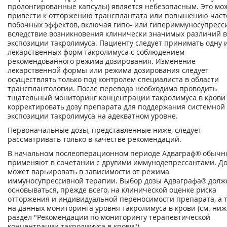
пролонгированные капсулы) является небезопасным. Это мо
привести к отторжению трансплантата или повышению част
побочных эффектов, включая гипо- или гипериммуносупрес
вследствие возникновения клинически значимых различий в
экспозиции такролимуса. Пациенту следует принимать одну 
лекарственных форм такролимуса с соблюдением
рекомендованного режима дозирования. Изменение
лекарственной формы или режима дозирования следует
осуществлять только под контролем специалиста в области
трансплантологии. После перевода необходимо проводить
тщательный мониторинг концентрации такролимуса в крови
корректировать дозу препарата для поддержания системной
экспозиции такролимуса на адекватном уровне.
Первоначальные дозы, представленные ниже, следует
рассматривать только в качестве рекомендаций.
В начальном послеоперационном периоде Адваграф® обычн
применяют в сочетании с другими иммунодепрессантами. Д
может варьировать в зависимости от режима
иммуносупрессивной терапии. Выбор дозы Адваграфа® долж
основываться, прежде всего, на клинической оценке риска
отторжения и индивидуальной переносимости препарата, а 
на данных мониторинга уровня такролимуса в крови (см. ниж
раздел "Рекомендации по мониторингу терапевтической
концентрации такролимуса в крови").