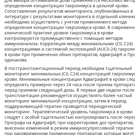
Для выбора оптимальной дозы применяются несколько мето
определения концентрации такролимуса в цельной крови.
Сопоставление результатов мониторинга, опубликованных в
литературе с результатами мониторинга в отдельной клиник
необходимо осуществлять с учетом применяемого метода
определения концентрации такролимуса крови. В современн
клинической практике уровни такролимуса в крови
контролируются преимущественно с помощью методов
иммуноанализа. Корреляция между минимальными (С
0
, С
24
)
концентрациями и системной экспозицией (AUC
0
-
24
) такрол
в крови при применении обоих препаратов, Адваграф® и Про
одинакова.
В посттрансплантационный период необходим тщательный
мониторинг минимальных (С
0
, С
24
) концентраций такролиму
крови. Минимальные концентрации Адваграфа® в крови сле
определять примерно через 24 часа после приема препарата
перед приемом следующей дозы. В первые две недели после
трансплантации рекомендуется осуществлять более частый
мониторинг минимальной концентрации, затем в период
поддерживающей терапии проводится периодический
мониторинг. Терапевтический уровень такролимуса в крови
следует с особой тщательностью контролировать после пере
Прографа на Адваграф®, при корректировке доз препаратов,
внесении изменений в режим иммуносупрессивной терапии
при одновременном применении препаратов, которые могут