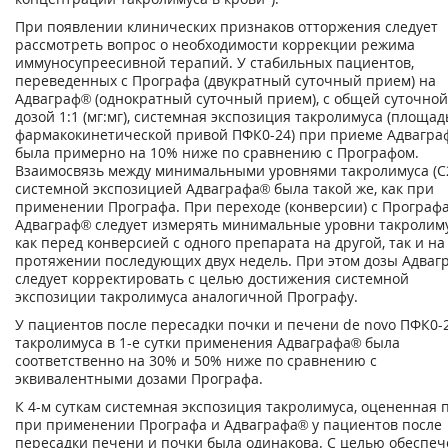
При появлении клинических признаков отторжения следует
рассмотреть вопрос о необходимости коррекции режима
иммуносупреесивной терапий. У стабильных пациентов,
переведенных с Прографа (двукратный суточный прием) на
Адваграф® (однократный суточный прием), с общей суточной
дозой 1:1 (мг:мг), системная экспозиция такролимуса (площад
фармакокинетической привой ПФК
0
-
24
) при приеме Адвагра
была примерно на 10% ниже по сравнению с Прографом.
Взаимосвязь между минимальными уровнями такролимуса (С
системной экспозицией Адваграфа® была такой же, как при
применении Прографа. При переходе (конверсии) с Прографа
Адваграф® следует измерять минимальные уровни такролим
как перед конверсией с одного препарата на другой, так и на
протяжении последующих двух недель. При этом дозы Адваг
следует корректировать с целью достижения системной
экспозиции такролимуса аналогичной Прографу.
У пациентов после пересадки почки и печени de novo ПФК
0
-
такролимуса в 1-е сутки применения Адваграфа® была
соответственно на 30% и 50% ниже по сравнению с
эквивалентными дозами Прографа.
К 4-м суткам системная экспозиция такролимуса, оцененная 
при применении Прографа и Адваграфа® у пациентов после
пересадки печени и почки была одинакова. С целью обеспе