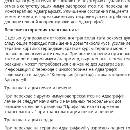
дозы Адваграфа® обычно снижают. В некоторых случаях воз
отмена сопутствующих иммунодепрессантов, т.е. переход на
монотерапию Адваграфом®. Улучшение состояния пациента
может изменить фармакокинетику такролимуса и потребоват
дополнительной корректировки доз Адваграфа®.
Лечение отторжения трансплантата
С целью купирования отторжения трансплантата рекоменду
следующие подходы: повышение дозы такролимуса, усилени
терапии кортикостероидами, краткие курсы терапии моно-/
поликлональными антителами. При возникновении признак
токсичности такролимуса (например, выраженные нежелате
реакции), может потребоваться снижение доз Адваграфа®.
Информация о переходе с циклоспорина на Адваграф®
содержится в разделе "Конверсия (переход) с циклоспорина 
Адваграф®.
Трансплантация почки и печени
При переходе с других иммунодепрессантов на Адваграф®
лечение следует начинать с начальных пероральных доз,
описанных выше в разделах "Профилактика отторжения
трансплантата" при трансплантации почки и печени.
Трансплантация сердца
При переходе на терапию Адваграфом® у взрослых пациенто