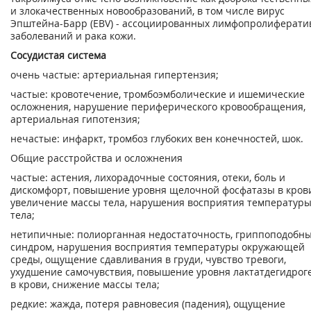
и злокачественных новообразований, в том числе вирус
Эпштейна-Барр (EBV) - ассоциированных лимфопролиферати
заболеваний и рака кожи.
Сосудистая система
очень частые: артериальная гипертензия;
частые: кровотечение, тромбоэмболические и ишемические
осложнения, нарушение периферического кровообращения,
артериальная гипотензия;
нечастые: инфаркт, тромбоз глубоких вен конечностей, шок.
Общие расстройства и осложнения
частые: астения, лихорадочные состояния, отеки, боль и
дискомфорт, повышение уровня щелочной фосфатазы в кров
увеличение массы тела, нарушения восприятия температур
тела;
нетипичные: полиорганная недостаточность, гриппоподобн
синдром, нарушения восприятия температуры окружающей
среды, ощущение сдавливания в груди, чувство тревоги,
ухудшение самочувствия, повышение уровня лактатдегидрог
в крови, снижение массы тела;
редкие: жажда, потеря равновесия (падения), ощущение