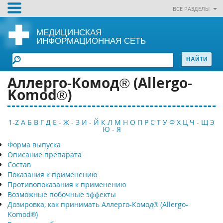
ВСЕ РАЗДЕЛЫ
МЕДИЦИНСКАЯ
ИНФОРМАЦИОННАЯ СЕТЬ
Аллерго-Комод® (Allergo-
Komod®)
1-Z
А
Б
В
Г
Д
Е - Ж - З
И - Й
К
Л
М
Н
О
П
Р
С
Т
У
Ф
Х
Ц
Ч - Щ
Э
Ю - Я
Форма выпуска
Описание препарата
Состав
Показания к применению
Противопоказания к применению
Возможные побочные эффекты
Дозировка, как принимать Аллерго-Комод® (Allergo-
Komod®)