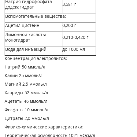
Натрия гидрофосфата
3,581 г
додекагидрат
Вспомогательные вещества:
Ацетил цистеин
0,200 г
Лимонной кислоты
0,210-0,420 г
моногидрат
Вода для инъекций
до 1000 мл
Концентрация электролитов:
Натрий 50 ммоль/л
Калий 25 ммоль/л
Магний 2,5 ммоль/л
Хлориды 52 ммоль/л
Ацетаты 46 ммоль/л
Фосфаты 10 ммоль/л
Цитраты 2,0 ммоль/л
Физико-химические характеристики:
Теоретическая осмолярность 1021 мОсм/л