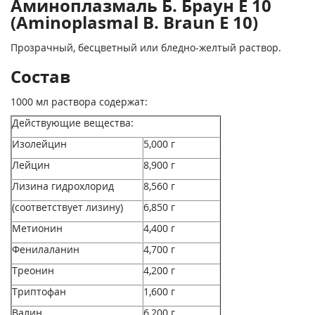
Аминоплазмаль Б. Браун Е 10
(Aminoplasmal B. Braun E 10)
Прозрачный, бесцветный или бледно-желтый раствор.
Состав
1000 мл раствора содержат:
Действующие вещества:
Изолейцин
5,000 г
Лейцин
8,900 г
Лизина гидрохлорид
8,560 г
(соответствует лизину)
6,850 г
Метионин
4,400 г
Фенилаланин
4,700 г
Треонин
4,200 г
Триптофан
1,600 г
Валин
6,200 г