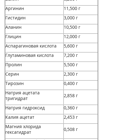
Аргинин
11,500 г
Гистидин
3,000 г
Аланин
10,500 г
Глицин
12,000 г
Аспарагиновая кислота
5,600 г
Глутаминовая кислота
7,200 г
Пролин
5,500 г
Серин
2,300 г
Тирозин
0,400 г
Натрия ацетата
2,858 г
тригидрат
Натрия гидроксид
0,360 г
Калия ацетат
2,453 г
Магния хлорида
0,508 г
гексагидрат