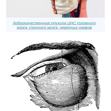
Доброкачественные опухоли ЦНС: головного
мозга, спинного мозга, черепных нервов