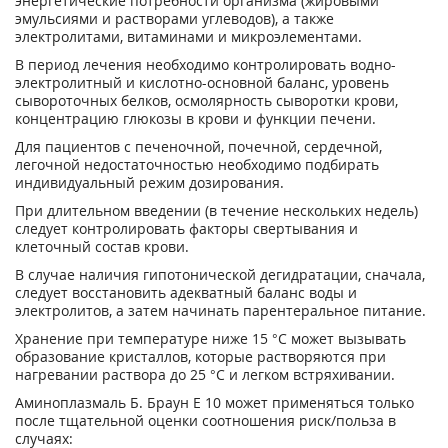
энергетические потребности организма (жировыми
эмульсиями и растворами углеводов), а также
электролитами, витаминами и микроэлементами.
В период лечения необходимо контролировать водно-
электролитный и кислотно-основной баланс, уровень
сывороточных белков, осмолярность сыворотки крови,
концентрацию глюкозы в крови и функции печени.
Для пациентов с печеночной, почечной, сердечной,
легочной недостаточностью необходимо подбирать
индивидуальный режим дозирования.
При длительном введении (в течение нескольких недель)
следует контролировать факторы свертывания и
клеточный состав крови.
В случае наличия гипотонической дегидратации, сначала,
следует восстановить адекватный баланс воды и
электролитов, а затем начинать парентеральное питание.
Хранение при температуре ниже 15 °С может вызывать
образование кристаллов, которые растворяются при
нагревании раствора до 25 °С и легком встряхивании.
Аминоплазмаль Б. Браун Е 10 может применяться только
после тщательной оценки соотношения риск/польза в
случаях: