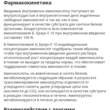
Фармакокинетика
Вводимые внутривенно аминокислоты поступают во
внутрисосудистые и внутриклеточные депо эндогенных
свободных аминокислот и так же, как и они,
функционируют в качестве субстрата для синтеза белков
организма. Биодоступность всех компонентов
Аминоплазмаля Б. Браун Е 10 при внутривенном введении
составляет 100 %.
В Аминоплазмале Б, Браун Е 10 индивидуальные
концентрации аминокислот подобраны таким образом,
чтобы при внутривенном введении данного раствора
относительный рост концентрации каждой аминокислоты
в плазме не выходил за пределы нормы, что обеспечивает
поддержание гомеостаза аминокислот в плазме.
Аминокислоты, не вовлеченные в синтез белков,
метаболизируются следующим образом: в результате
трансаминирования аминогруппы отделяются от
углеродного скелета, далее углеродные цепи или
окисляются до СО
2
, или используются в качестве субстрата
в реакции глюконеогенеза в печени. Аминогруппы
метаболизируются в печени до мочевины.
Взаимодействие с другими