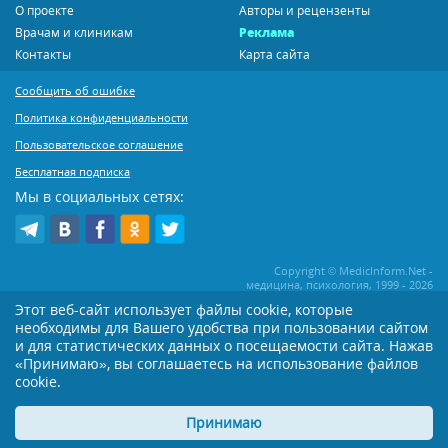
О проекте
Авторы и рецензенты
Врачам и клиникам
Реклама
Контакты
Карта сайта
Сообщить об ошибке
Политика конфиденциальности
Пользовательское соглашение
Бесплатная подписка
Мы в социальных сетях:
Copyright © MedicInform.Net -
медицина, психология, 1999 - 2026
Этот веб-сайт использует файлы cookie, которые
необходимы для Вашего удобства при пользовании сайтом
Копирование или иное распространение статей нашего сайта строго
воспрещается. Копирование раздела "Новости" допускается при наличии
и для статистических данных о посещаемости сайта. Нажав
активной открытой для поисковиков ссылки на MedicInform.Net
«Принимаю», вы соглашаетесь на использование файлов
cookie.
Материалы на сайте представлены в справочных целях. Редакция не всегда
разделяет мнение авторов опубликованных материалов. Перед
применением тех или иных рекомендаций настоятельно рекомендуется
Принимаю
посоветоваться с Вашим лечащим врачом!