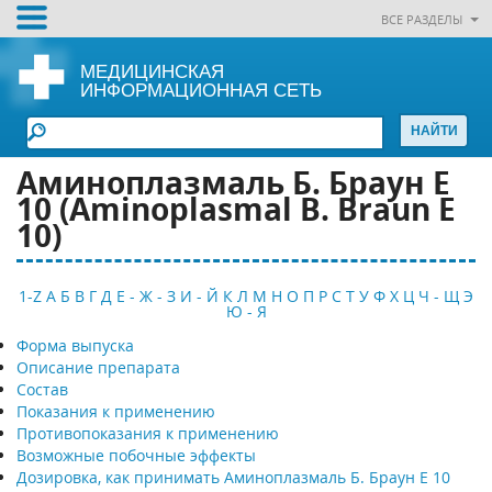
ВСЕ РАЗДЕЛЫ
МЕДИЦИНСКАЯ
ИНФОРМАЦИОННАЯ СЕТЬ
Аминоплазмаль Б. Браун Е
10 (Aminoplasmal B. Braun E
10)
1-Z
А
Б
В
Г
Д
Е - Ж - З
И - Й
К
Л
М
Н
О
П
Р
С
Т
У
Ф
Х
Ц
Ч - Щ
Э
Ю - Я
Форма выпуска
Описание препарата
Состав
Показания к применению
Противопоказания к применению
Возможные побочные эффекты
Дозировка, как принимать Аминоплазмаль Б. Браун Е 10