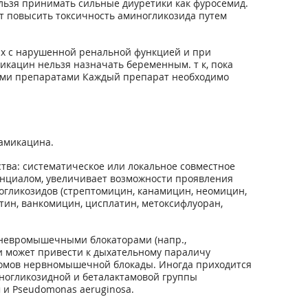
льзя принимать сильные диуретики как фуросемид.
ут повысить токсичность аминогликозида путем
х с нарушенной ренальной функцией и при
икацин нельзя назначать беременным. т к, пока
ными препаратами Каждый препарат необходимо
амикацина.
тва: систематическое или локальное совместное
нциалом, увеличивает возможности проявления
огликозидов (стрептомицин, канамицин, неомицин,
тин, ванкомицин, цисплатин, метоксифлуоран,
невромышечными блокаторами (напр.,
и может привести к дыхательному параличу
томов нервномышечной блокады. Иногда приходится
ногликозидной и беталактамовой группы
 и Pseudomonas aeruginosa.