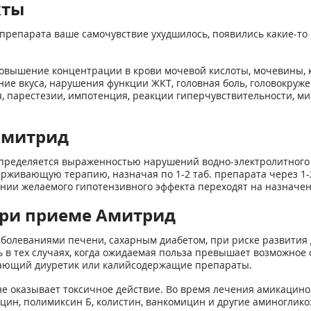
кты
препарата ваше самочувствие ухудшилось, появились какие-то 
 повышение концентрации в крови мочевой кислоты, мочевины, 
ение вкуса, нарушения функции ЖКТ, головная боль, головокруже
, парестезии, импотенция, реакции гиперчувствительности, миа
Амитрид
ределяется выраженностью нарушений водно-электролитного об
рживающую терапию, назначая по 1-2 таб. препарата через 1-
ении желаемого гипотензивного эффекта переходят на назначени
при приеме Амитрид
болеваниями печени, сахарным диабетом, при риске развития 
в тех случаях, когда ожидаемая польза превышает возможное о
гающий диуретик или калийсодержащие препараты.
е оказывает токсичное действие. Во время лечения амикацино
цин, полимиксин Б, колистин, ванкомицин и другие аминоглик