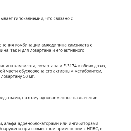
ывает гипокалиемии, что связано с
менения комбинации амлодипина камзилата с
ина, так и для лозартана и его активного
дипина камзилата, лозартана и Е-3174 в обеих дозах,
ей части обусловлена его активным метаболитом,
лозартану 50 мг.
едствами, поэтому одновременное назначение
и, альфа-адреноблокаторами или ингибиторами
обнаружено при совместном применении с НПВС, в