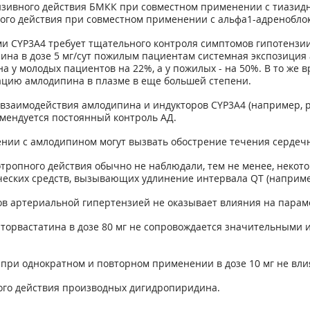
ензивного действия БМКК при совместном применении с тиази
ного действия при совместном применении с альфа
1
-адренобло
и CYP3A4 требует тщательного контроля симптомов гипотензи
ипина в дозе 5 мг/сут пожилым пациентам системная экспозиц
 у молодых пациентов на 22%, а у пожилых - на 50%. В то же в
ацию амлодипина в плазме в еще большей степени.
и взаимодействия амлодипина и индукторов CYP3A4 (например,
омендуется постоянный контроль АД.
ии с амлодипином могут вызвать обострение течения сердечн
тропного действия обычно не наблюдали, тем не менее, некот
еских средств, вызывающих удлинение интервала QT (наприме
ов артериальной гипертензией не оказывает влияния на пара
аторвастатина в дозе 80 мг не сопровождается значительными
 при однократном и повторном применении в дозе 10 мг не вли
ого действия производных дигидропиридина.