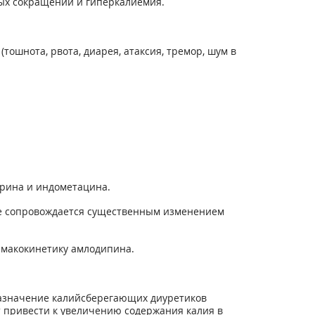
ых сокращений и гиперкалиемия.
шнота, рвота, диарея, атаксия, тремор, шум в
арина и индометацина.
не сопровождается существенным изменением
рмакокинетику амлодипина.
 назначение калийсберегающих диуретиков
т привести к увеличению содержания калия в