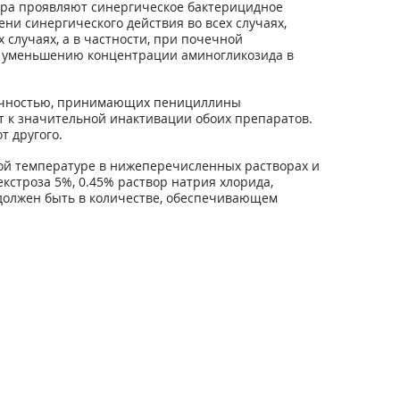
тра проявляют синергическое бактерицидное
ни синергического действия во всех случаях,
случаях, а в частности, при почечной
к уменьшению концентрации аминогликозида в
аточностью, принимающих пенициллины
 к значительной инактивации обоих препаратов.
т другого.
ной температуре в нижеперечисленных растворах и
екстроза 5%, 0.45% раствор натрия хлорида,
 должен быть в количестве, обеспечивающем