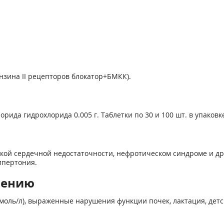
нзина II рецепторов блокатор+БМКК).
орида гидрохлорида 0.005 г. Таблетки по 30 и 100 шт. в упаковк
кой сердечной недостаточности, нефротическом синдроме и др
ипертония.
нению
ммоль/л), выраженные нарушения функции почек, лактация, дет