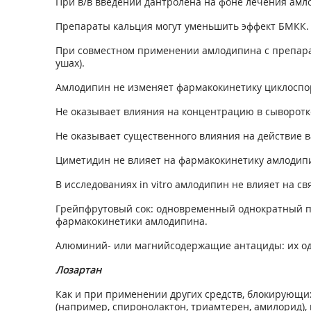
При в/в введении дантролена на фоне лечения амл
Препараты кальция могут уменьшить эффект БМКК.
При совместном применении амлодипина с препарат
ушах).
Амлодипин не изменяет фармакокинетику циклоспо
Не оказывает влияния на концентрацию в сыворотке
Не оказывает существенного влияния на действие 
Циметидин не влияет на фармакокинетику амлодип
В исследованиях in vitro амлодипин не влияет на 
Грейпфрутовый сок: одновременный однократный пр
фармакокинетики амлодипина.
Алюминий- или магнийсодержащие антациды: их од
Лозартан
Как и при применении других средств, блокирующи
(например, спиронолактон, триамтерен, амилорид),