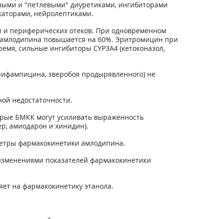
дными и "петлевыми" диуретиками, ингибиторами
каторами, нейролептиками.
и и периферических отеков. При одновременном
ия амлодипина повышается на 60%. Эритромицин при
ремя, сильные ингибиторы CYP3A4 (кетоконазол,
 рифампицина, зверобоя продырявленного) не
ой недостаточности.
орые БМКК могут усиливать выраженность
р, амиодарон и хинидин).
метры фармакокинетики амлодипина.
 изменениями показателей фармакокинетики
яет на фармакокинетику этанола.