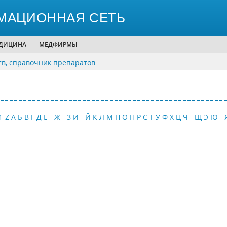
МАЦИОННАЯ СЕТЬ
ЕДИЦИНА
МЕДФИРМЫ
тв, справочник препаратов
1-Z
А
Б
В
Г
Д
Е - Ж - З
И - Й
К
Л
М
Н
О
П
Р
С
Т
У
Ф
Х
Ц
Ч - Щ
Э
Ю - 