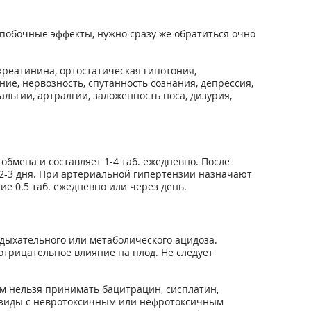
побочные эффекты, нужно сразу же обратиться очно
креатинина, ортостатическая гипотония,
ние, нервозность, спутанность сознания, депрессия,
льгии, артралгии, заложенность носа, дизурия,
мена и составляет 1-4 таб. ежедневно. После
2-3 дня. При артериальной гипертензии назначают
е 0.5 таб. ежедневно или через день.
дыхательного или метаболического ацидоза.
трицательное влияние на плод. Не следует
м нельзя принимать бацитрацин, сисплатин,
озиды с невротоксичным или нефротоксичным