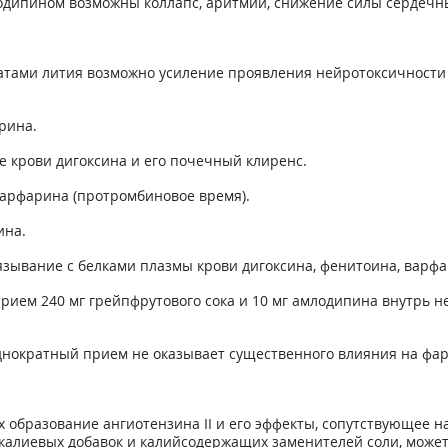
одипином возможны коллапс, аритмии, снижение силы сердечн
ами лития возможно усиление проявления нейротоксичности (то
рина.
 крови дигоксина и его почечный клиренс.
варфарина (протромбиновое время).
ина.
связывание с белками плазмы крови дигоксина, фенитоина, варф
ием 240 мг грейпфрутового сока и 10 мг амлодипина внутрь 
нократный прием не оказывает существенного влияния на фа
х образование ангиотензина II и его эффекты, сопутствующее
 калиевых добавок и калийсодержащих заменителей соли, може