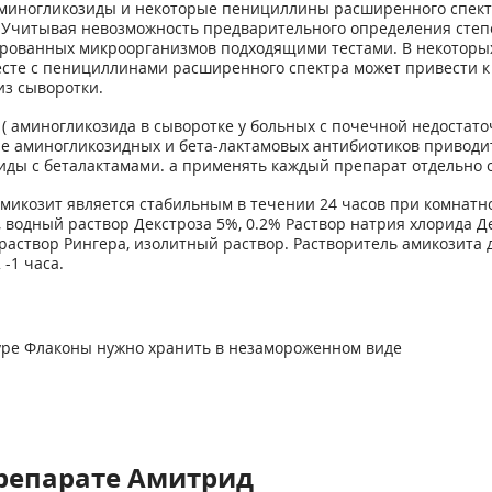
 аминогликозиды и некоторые пенициллины расширенного спек
. Учитывая невозможность предварительного определения степе
рованных микроорганизмов подходящими тестами. В некоторых 
есте с пенициллинами расширенного спектра может привести 
из сыворотки.
 ( аминогликозида в сыворотке у больных с почечной недост
е аминогликозидных и бета-лактамовых антибиотиков приводит
ды с беталактамами. а применять каждый препарат отдельно о
Амикозит является стабильным в течении 24 часов при комнат
%, водный раствор Декстроза 5%, 0.2% Раствор натрия хлорида Д
раствор Рингера, изолитный раствор. Растворитель амикозита
-1 часа.
уре Флаконы нужно хранить в незамороженном виде
репарате Амитрид