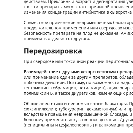
действием. Преклонный возраст и дегидратация ув
т.к. эти препараты могут стать причиной проявлен
изменения концентрации антибиотика в сыворотке 
Совместное применение невромышечных блокаторов
продолжительном применении или сверхдозах извест
безопасность препарата на плод не доказана. Ами
применять отдельно от другого.
Передозировка
При сверхдозе или токсичной реакции перитониал
Взаимодействие с другими лекарственными препар
или применение один за другим препаратов, обла
побочных действий. Поэтому, по возможности надо
гентамицин, тобрамицин, нетилмицин), ацикловир, 
полимиксин Б, а также диуретиков, изменяющих рис
Общие анестетики и невромышечные блокаторы: Пр
сюксинилколин; тубокурарин, декаметониум) или п
вследствие повышения невромышечной блокады. В 
больному применять искусственное дыхание. Други
(пенициллины и цефалоспорины) и ванкомицин проя