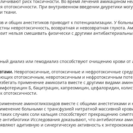
еличивают риск токсичности. Во время лечения амикацином не
ия ототоксичности. При внутривенном введении диуретики мог
и ткани.
 и общих анестетиков приводит к потенциализации. У больны
ны невротоксичность, возвратная и невозвратная глухота. Ам
козит нельзя смешивать физически с другими антибактериаль
ьный диализ или гемодиализ способствуют очищению крови от 
атами.
Невротоксичные, ототоксичные и нефротоксичные средс
дающих ототоксичным, невротоксичным и нефротоксичным поте
 избегать применение амикозита вместе с другими видами амин
амфотерицин Б, бацитрацин, капреомицин, цефалоридин, колис
к ототоксичности.
именение аминогликозидов вместе с общими анестетиками и 
рименение больными с трансфузией нитратной массивной кров
таких случаях соли кальция способствуют прекращению симп
е антибиотики Исследования доказывают, что антибиотики ами
вляют адитивную и синергическую активность к энтерококкам