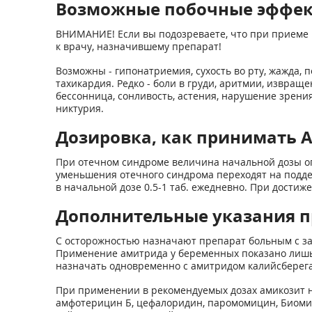
Возможные побочные эффе
ВНИМАНИЕ! Если вы подозреваете, что при приеме 
к врачу, назначившему препарат!
Возможны - гипонатриемия, сухость во рту, жажда,
тахикардия. Редко - боли в груди, аритмии, извращ
бессонница, сонливость, астения, нарушение зрения
никтурия.
Дозировка, как принимать 
При отечном синдроме величина начальной дозы оп
уменьшения отечного синдрома переходят на подде
в начальной дозе 0.5-1 таб. ежедневно. При достиж
Дополнительные указания 
С осторожностью назначают препарат больным с за
Применение амитрида у беременных показано лишь 
назначать одновременно с амитридом калийсбере
При применении в рекомендуемых дозах амикозит н
амфотерицин Б, цефалоридин, паромомицин, Биоми