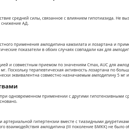
твие средней силы, связанное с влиянием гипотиазида. Не выз
 снижение АД.
естного применения амлодипина камзилата и лозартана и при
тические показатели в обоих случаях совпадали как для амлодип
цией и совместным приемом по значениям C
max
, AUC для амло
мг. Поскольку терапевтическая активность лозартана по больш
чески эквивалентна совместно назначаемым амлодипину 5 мг и 
твами
 при одновременном применении с другими гипотензивными ср
сновано.
и артериальной гипертензии вместе с тиазидными диуретикам
го взаимодействия амлодипина (III поколение БМКК) не было 