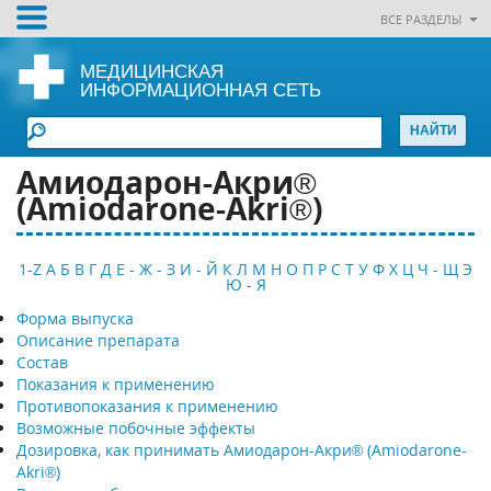
ВСЕ РАЗДЕЛЫ
МЕДИЦИНСКАЯ
ИНФОРМАЦИОННАЯ СЕТЬ
Амиодарон-Акри®
(Amiodarone-Akri®)
1-Z
А
Б
В
Г
Д
Е - Ж - З
И - Й
К
Л
М
Н
О
П
Р
С
Т
У
Ф
Х
Ц
Ч - Щ
Э
Ю - Я
Форма выпуска
Описание препарата
Состав
Показания к применению
Противопоказания к применению
Возможные побочные эффекты
Дозировка, как принимать Амиодарон-Акри® (Amiodarone-
Akri®)