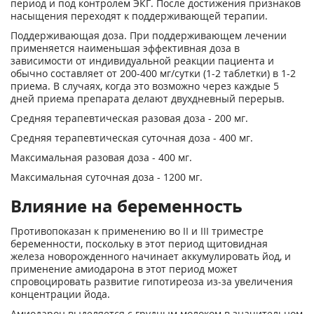
период и под контролем ЭКГ. После дос­тижения признаков
насыщения переходят к поддерживающей терапии.
Поддерживающая доза. При поддерживающем лечении
применяется наименьшая эффек­тивная доза в
зависимости от индивидуальной реакции пациента и
обычно составляет от 200-400 мг/сутки (1-2 таблетки) в 1-2
приема. В случаях, когда это возможно через каждые 5
дней приема препарата делают двухдневный перерыв.
Средняя терапевтическая разовая доза - 200 мг.
Средняя терапевтическая суточная доза - 400 мг.
Максимальная разовая доза - 400 мг.
Максимальная суточная доза - 1200 мг.
Влияние на беременность
Противопоказан к применению во II и III триместре
беременности, поскольку в этот период щитовидная
железа новорожденного начинает аккумулировать йод, и
применение амиодарона в этот период может
спровоцировать развитие гипотиреоза из-за увеличения
концен­трации йода.
Амиодарон выделяется с грудным молоком в значительном