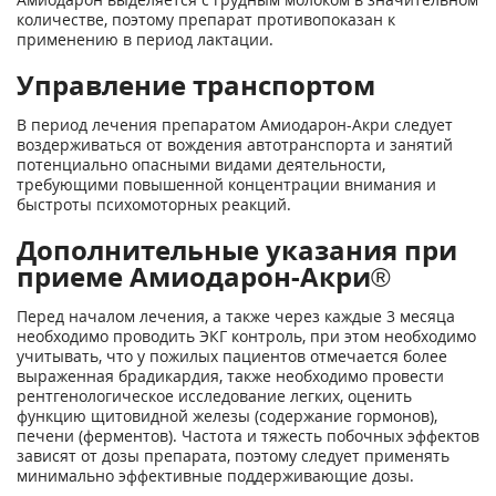
количестве, поэтому препарат противопоказан к
применению в период лактации.
Управление транспортом
В период лечения препаратом Амиодарон-Акри следует
воздерживаться от вождения авто­транспорта и занятий
потенциально опасными видами деятельности,
требующими повы­шенной концентрации внимания и
быстроты психомоторных реакций.
Дополнительные указания при
приеме Амиодарон-Акри®
Перед началом лечения, а также через каждые 3 месяца
необходимо проводить ЭКГ кон­троль, при этом необходимо
учитывать, что у пожилых пациентов отмечается более
выра­женная брадикардия, также необходимо провести
рентгенологическое исследование лег­ких, оценить
функцию щитовидной железы (содержание гормонов),
печени (ферментов). Частота и тяжесть побочных эффектов
зависят от дозы препарата, поэтому следует приме­нять
минимально эффективные поддерживающие дозы.