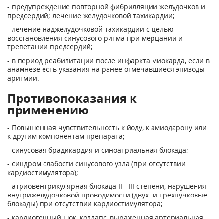
- предупреждение повторной фибрилляции желудочков и
предсердий; лечение желудочковой тахикардии;
- лечение наджелудочковой тахикардии с целью
восстановления синусового ритма при мерцании и
трепетании предсердий;
- в период реабилитации после инфаркта миокарда, если в
анамнезе есть указания на ранее отмечавшиеся эпизоды
аритмии.
Противопоказания к
применению
- Повышенная чувствительность к йоду, к амиодарону или
к другим компонентам препарата;
- синусовая брадикардия и синоатриальная блокада;
- синдром слабости синусового узла (при отсутствии
кардиостимулятора);
- атриовентрикулярная блокада II - III степени, нарушения
внутрижелудочковой проводимости (двух- и трехпучковые
блокады) при отсутствии кардиостимулятора;
- кардиогенный шок, коллапс, выраженная артериальная