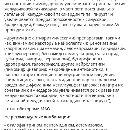
их сочетании с амиодароном увеличивается риск развития
желудочковой тахикардии, в част­ности потенциально
летальной желудочковой тахикардии типа "пируэт" и
увеличивается предрасположенность к синусовой
брадикардии, блокаде синусового узла и нарушениям AV
проводимости);
- другими (не антиаритмическими) препаратами, такими
как, винкамин; некоторые нейролептики: фенотиазины
(хлорпромазин, циамемазин, левомепромазин, тиоридазин,
трифлуоперазин), бензамиды (амисульприд, сультоприд,
сульприд, тиаприд, вералиприд), бутирофеноны
(дроперидол, галоперидол), другие нейролептики
(пимозид); цизаприд; макролидные антибиотики, в
частности эритромицин при внутривенном введении,
спирамицин; азолы; пентамидин при парентеральном
введении; дифеманила метилсульфат; мизоластин (при их
сочетании с амиодароном увеличивается риск развития
желудочковой тахи­кардии, в частности потенциально
летальной желудочковой тахикардии типа "пируэт");
- с ингибиторами МАО.
Не рекомендуемые комбинации:
- с галофантрином, пентамидином, астемизолом,