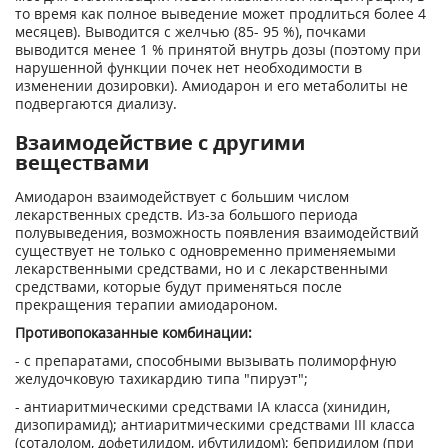
то время как полное выведение может продлиться более 4
месяцев). Выводится с желчью (85- 95 %), почками
выводится менее 1 % принятой внутрь дозы (поэтому при
нарушенной функции почек нет необходимости в
изменении дозировки). Амиодарон и его метаболиты не
подвергаются диализу.
Взаимодействие с другими
веществами
Амиодарон взаимодействует с большим числом
лекарственных средств. Из-за большого периода
полувыведения, возможность появления взаимодействий
существует не только с одновременно применяемыми
лекарственными средствами, но и с лекарственными
средст­вами, которые будут применяться после
прекращения терапии амиодароном.
Противопоказанные комбинации:
- с препаратами, способными вызывать полиморфную
желудочковую тахикардию ти­па "пируэт";
- антиаритмическими средствами IA класса (хинидин,
дизопирамид); антиаритмическими средствами III класса
(соталолом, дофетилидом, ибутилидом); бепридилом (при