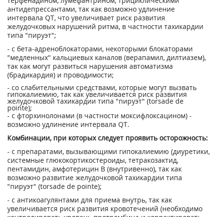
терфенадйном, лумефантрином, трициклическими
антидепрессантами, так как возможно удлинение
интервала QT, что уве­личивает риск развития
желудочковых нарушений ритма, в частности тахикардии
типа "пируэт";
- с бета-адреноблокаторами, некоторыми блокаторами
"медленных" кальциевых каналов (верапамил, дилтиазем),
так как могут развиться нарушения автоматизма
(брадикар­дия) и проводимости;
- со слабительными средствами, которые могут вызвать
гипокалиемию, так как увеличивается риск развития
желудочковой тахикардии типа "пируэт" (torsade de
pointe);
- с фторхинолонами (в частности моксифлоксацином) -
возможно удлинение интер­вала QT.
Комбинации, при которых следует проявить осторожность:
- с препаратами, вызывающими гипокалиемию (диуретики,
системные глюкокортикостероиды, тетракозактид,
пентамидин, амфотерицин В (внутривенно), так как
возможно развитие желудочковой тахикардии типа
"пируэт" (torsade de pointe);
- с антикоагулянтами для приема внутрь, так как
увеличивается риск развития кровотечений (необходимо