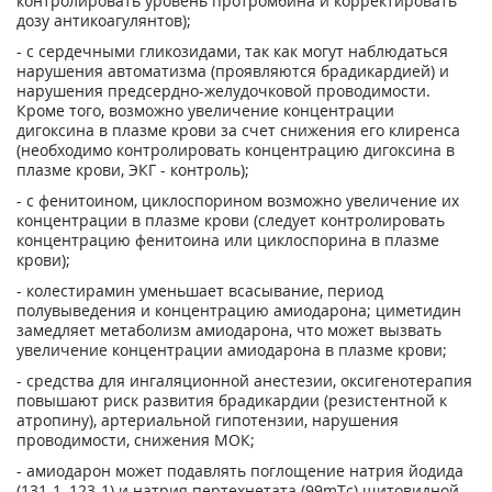
контролировать уровень протромбина и корректировать
дозу анти­коагулянтов);
- с сердечными гликозидами, так как могут наблюдаться
нарушения автоматизма (проявляются брадикардией) и
нарушения предсердно-желудочковой проводимости.
Кроме того, возможно увеличение концентрации
дигоксина в плазме крови за счет снижения его клиренса
(необходимо контролировать концентрацию дигоксина в
плазме крови, ЭКГ - контроль);
- с фенитоином, циклоспорином возможно увеличение их
концентрации в плазме кро­ви (следует контролировать
концентрацию фенитоина или циклоспорина в плазме
крови);
- колестирамин уменьшает всасывание, период
полувыведения и концентрацию амиодарона; циметидин
замедляет метаболизм амиодарона, что может вызвать
увеличение кон­центрации амиодарона в плазме крови;
- средства для ингаляционной анестезии, оксигенотерапия
повышают риск развития брадикардии (резистентной к
атропину), артериальной гипотензии, нарушения
проводимо­сти, снижения МОК;
- амиодарон может подавлять поглощение натрия йодида
(131-1, 123-1) и натрия пертехнетата (99mТс) щитовидной