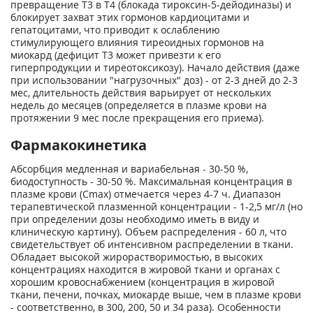
превра­щение Т3 в Т4 (блокада тироксин-5-дейодиназы) и
блокирует захват этих гормонов кардиоцитами и
гепатоцитами, что приводит к ослаблению
стимулирующего влияния тиреоидных гормонов на
миокард (дефицит Т3 может привезти к его
гиперпродукции и тиреотоксико­зу). Начало действия (даже
при использовании "нагрузочных" доз) - от 2-3 дней до 2-3
мес, длительность действия варьирует от нескольких
недель до месяцев (определяется в плазме крови на
протяжении 9 мес после прекращения его приема).
Фармакокинетика
Абсорбция медленная и вариабельная - 30-50 %,
биодоступность - 30-50 %. Максимальная концентрация в
плазме крови (Сmах) отмечается через 4-7 ч. Диапазон
терапевтической плазменной концентрации - 1-2,5 мг/л (но
при определении дозы необходимо иметь в виду и
клиническую картину). Объем распределения - 60 л, что
свидетельствует об интенсивном распределении в ткани.
Обладает высокой жирорастворимостью, в высоких
концентрациях находится в жировой ткани и органах с
хорошим кровоснабжением (концентрация в жиро­вой
ткани, печени, почках, миокарде выше, чем в плазме крови
- соответственно, в 300, 200, 50 и 34 раза). Особенности