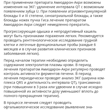
При применении препарата Амиодарон-Акри возможны
изменения на ЭКГ: удлинение ин­тервала QT с возможным
появлением зубца U. При появлении атриовентрикулярной
блока­ды II и III степени, синоатриальной блокады, а также
блокады ножек пучка Гиса лечение препаратом
Амиодарон-Акри следует немедленно прекратить.
Прогрессирующая одышка и непродуктивный кашель
могут быть признаками поражения легких. Рекомендуется
проводить рентгенологическое исследование грудной
клетки и ле­гочные функциональные пробы (каждые 6
месяцев и в случае развития клинических при­знаков
заболевания легких).
Перед началом терапии необходимо определить
содержание электролитов плазмы крови. В период
лечения препаратом Амиодарон-Акри регулярно проводят
контроль активности ферментов печени. В период
лечения периодически проводят анализ ЭКГ (ширина ком­
плекса QRS и длительность интервала QT), трансаминаз
(при повышении в 3 раза или уд­воении в случае исходно
повышенной их активности дозу уменьшают вплоть до
полного прекращения терапии).
В процессе лечения следует проводить
офтальмологическое исследование (выявление зна­