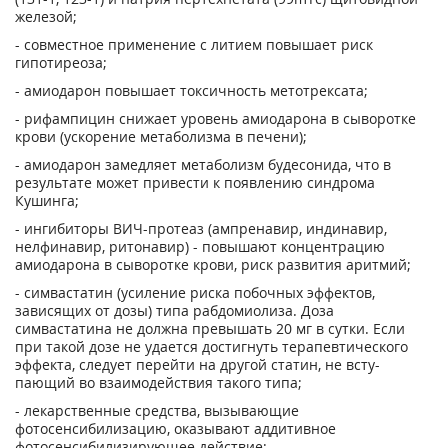
железой;
- совместное применение с литием повышает риск
гипотиреоза;
- амиодарон повышает токсичность метотрексата;
- рифампицин снижает уровень амиодарона в сыворотке
крови (ускорение метабо­лизма в печени);
- амиодарон замедляет метаболизм будесонида, что в
результате может привести к появлению синдрома
Кушинга;
- ингибиторы ВИЧ-протеаз (ампренавир, индинавир,
нелфинавир, ритонавир) - повышают концентрацию
амиодарона в сыворотке крови, риск развития аритмий;
- симвастатин (усиление риска побочных эффектов,
зависящих от дозы) типа рабдомиолиза. Доза
симвастатина не должна превышать 20 мг в сутки. Если
при такой дозе не удается достигнуть терапевтического
эффекта, следует перейти на другой статин, не всту­
пающий во взаимодействия такого типа;
- лекарственные средства, вызывающие
фотосенсибилизацию, оказывают аддитивное
фотосенсибилизирующее действие;