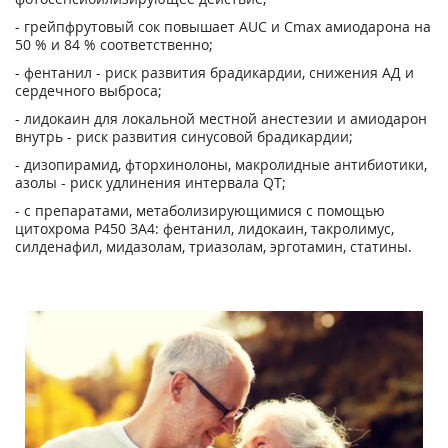
- грейпфрутовый сок повышает AUC и Сmах амиодарона на
50 % и 84 % соответственно;
- фентанил - риск развития брадикардии, снижения АД и
сердечного выброса;
- лидокаин для локальной местной анестезии и амиодарон
внутрь - риск развития синусовой брадикардии;
- дизопирамид, фторхинолоны, макролидные антибиотики,
азолы - риск удлинения интервала QT;
- с препаратами, метаболизирующимися с помощью
цитохрома Р450 ЗА4: фентанил, лидокаин, такролимус,
силденафил, мидазолам, триазолам, эрготамин, статины.