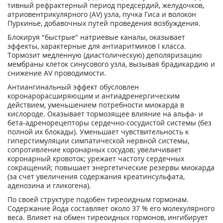
тивный рефрактерный период предсердий, желудочков,
атриовентрикулярного (AV) узла, пучка Гиса и волокон
Пуркинье, добавочных путей проведения возбуждения.
Блокируя "быстрые" натриевые каналы, оказывает
эффекты, характерные для антиаритмиков I класса.
Тормозит медленную (диастолическую) деполяризацию
мембраны клеток си­нусового узла, вызывая брадикардию и
снижение AV проводимости.
Антиангинальный эффект обусловлен
коронарорасширяющим и антиадренергическим
действием, уменьшением потребности миокарда в
кислороде. Оказывает тормозящее влияние на альфа- и
бета-адренорецепторы сердечно-сосудистой системы (без
полной их блокады). Уменьшает чувствительность к
гиперстимуляции симпатической нервной систе­мы,
сопротивление коронарных сосудов; увеличивает
коронарный кровоток; урежает час­тоту сердечных
сокращений; повышает энергетические резервы миокарда
(за счет увеличе­ния содержания креатинсульфата,
аденозина и гликогена).
По своей структуре подобен тиреоидным гормонам.
Содержание йода составляет около 37 % его молекулярного
веса. Влияет на обмен тиреоидных гормонов, ингибирует