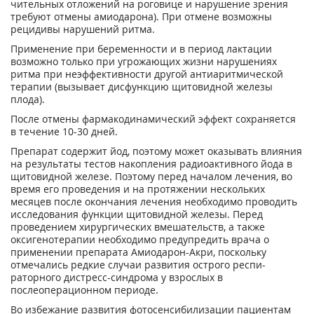
чительных отложений на роговице и нарушение зрения
требуют отмены амиодарона). При отмене возможны
рецидивы нарушений ритма.
Применение при беременности и в период лактации
возможно только при угрожающих жизни нарушениях
ритма при неэффективности другой антиаритмической
терапии (вызы­вает дисфункцию щитовидной железы
плода).
После отмены фармакодинамический эффект сохраняется
в течение 10-30 дней.
Препарат содержит йод, поэтому может оказывать влияния
на результаты тестов накопле­ния радиоактивного йода в
щитовидной железе. Поэтому перед началом лечения, во
время его проведения и на протяжении нескольких
месяцев после окончания лечения необходимо проводить
исследования функции щитовидной железы. Перед
проведением хирургических вмешательств, а также
оксигенотерапии необходимо предупредить врача о
применении препарата Амиодарон-Акри, поскольку
отмечались редкие случаи развития острого респи­
раторного дистресс-синдрома у взрослых в
послеоперационном периоде.
Во избежание развития фотосенсибилизации пациентам