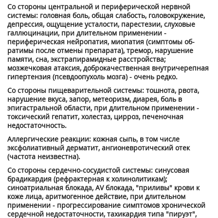
Со стороны центральной и периферической нервной
системы: головная боль, общая сла­бость, головокружение,
депрессия, ощущение усталости, парестезии, слуховые
галлюцина­ции, при длительном применении -
периферическая нейропатия, миопатия (симптомы об­
ратимы после отмены препарата), тремор, нарушение
памяти, сна, экстрапирамидные рас­стройства;
мозжечковая атаксия, доброкачественная внутричерепная
гипертензия (псевдо­опухоль мозга) - очень редко.
Со стороны пищеварительной системы: тошнота, рвота,
нарушение вкуса, запор, метео­ризм, диарея, боль в
эпигастральной области, при длительном применении -
токсический гепатит, холестаз, цирроз, печеночная
недостаточность.
Аллергические реакции: кожная сыпь, в том числе
эксфолиативный дерматит, ангионевро­тический отек
(частота неизвестна).
Со стороны сердечно-сосудистой системы: синусовая
брадикардия (рефрактерная к холинолитикам);
синоатриальная блокада, AV блокада, "приливы" крови к
коже лица, аритмогенное действие, при длительном
применении - прогрессирование симптомов хронической
сердечной недостаточности, тахикардия типа "пируэт",