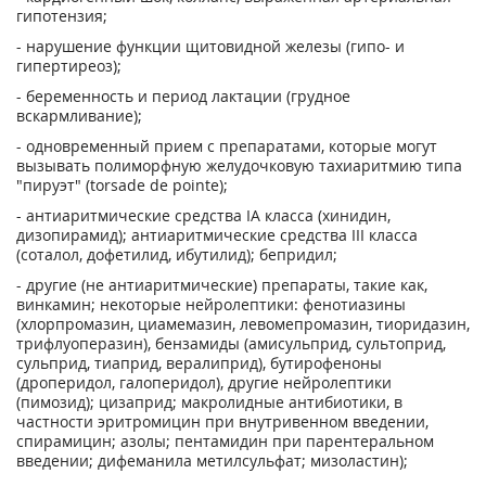
гипотензия;
- нарушение функции щитовидной железы (гипо- и
гипертиреоз);
- беременность и период лактации (грудное
вскармливание);
- одновременный прием с препаратами, которые могут
вызывать полиморфную желудочковую тахиаритмию типа
"пируэт" (torsade de pointe);
- антиаритмические средства IA класса (хинидин,
дизопирамид); антиаритмические средства III класса
(соталол, дофетилид, ибутилид); бепридил;
- другие (не антиаритмические) препараты, такие как,
винкамин; некоторые нейролептики: фенотиазины
(хлорпромазин, циамемазин, левомепромазин, тиоридазин,
трифлуоперазин), бензамиды (амисульприд, сультоприд,
сульприд, тиаприд, вералиприд), бутирофеноны
(дроперидол, галоперидол), другие нейролептики
(пимозид); цизаприд; макролидные антибиотики, в
частности эритромицин при внутривенном введении,
спирамицин; азолы; пентамидин при парентеральном
введении; дифеманила метилсульфат; мизоластин);