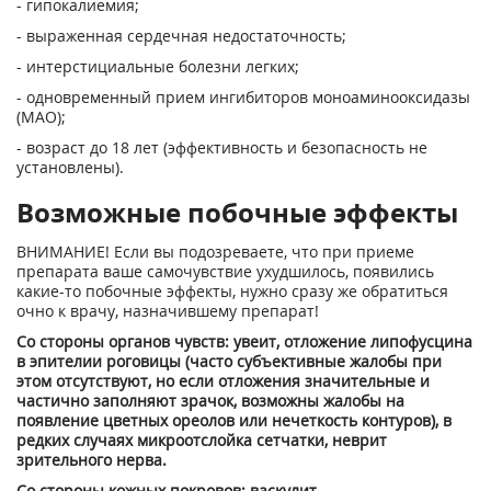
- гипокалиемия;
- выраженная сердечная недостаточность;
- интерстициальные болезни легких;
- одновременный прием ингибиторов моноаминооксидазы
(МАО);
- возраст до 18 лет (эффективность и безопасность не
установлены).
Возможные побочные эффекты
ВНИМАНИЕ! Если вы подозреваете, что при приеме
препарата ваше самочувствие ухудшилось, появились
какие-то побочные эффекты, нужно сразу же обратиться
очно к врачу, назначившему препарат!
Со стороны органов чувств: увеит, отложение липофусцина
в эпителии роговицы (часто субъективные жалобы при
этом отсутствуют, но если отложения значительные и
частично заполняют зрачок, возможны жалобы на
появление цветных ореолов или нечеткость конту­ров), в
редких случаях микроотслойка сетчатки, неврит
зрительного нерва.
Со стороны кожных покровов: васкулит,