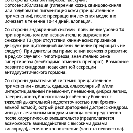
фотосенсибилизация (гиперемия кожи), свинцо­во-синяя
или голубоватая пигментация кожи (при длительном
применении), после прекра­щения лечения медленно
исчезает в течение 10-14 дней, алопеция.
Со стороны эндокринной системы: повышение уровня Т4
при нормальном или незначи­тельно выраженном
снижении Т3 (при отсутствии клинических признаков
дисфункции щи­товидной железы лечение прекращать не
следует). При длительном применении возможно развитие
в редких случаях - гипотиреоза, значительно реже
гипертиреоза (необходимо от­менить препарат). Возможное
развитие синдрома неадекватной секреции
антидиуретического гормона.
Со стороны дыхательной системы: при длительном
применении - кашель, одышка, аль­веолярный и/или
интерстициальный пневмонит, пневмония, фиброз легких,
плеврит, апноэ, бронхоспазм (особенно у больных с
тяжелой дыхательной недостаточностью или бронхи­
альной астмой), острый респираторный дистресс-синдром,
иногда с летальным исходом и иногда непосредственно
после хирургических вмешательств (предполагается
возможность взаимодействия с высокими дозами
кислорода), легочное кровотечение (частота неизвест­на).