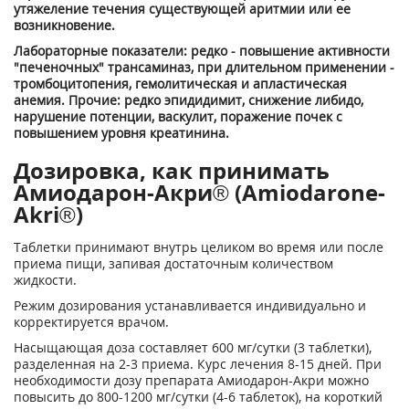
утяжеление течения существую­щей аритмии или ее
возникновение.
Лабораторные показатели: редко - повышение активности
"печеночных" трансаминаз, при длительном применении -
тромбоцитопения, гемолитическая и апластическая
анемия. Прочие: редко эпидидимит, снижение либидо,
нарушение потенции, васкулит, поражение почек с
повышением уровня креатинина.
Дозировка, как принимать
Амиодарон-Акри® (Amiodarone-
Akri®)
Таблетки принимают внутрь целиком во время или после
приема пищи, запивая достаточ­ным количеством
жидкости.
Режим дозирования устанавливается индивидуально и
корректируется врачом.
Насыщающая доза составляет 600 мг/сутки (3 таблетки),
разделенная на 2-3 приема. Курс лечения 8-15 дней. При
необходимости дозу препарата Амиодарон-Акри можно
повысить до 800-1200 мг/сутки (4-6 таблеток), на короткий