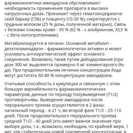
фармакокинетики амиодарона обусловливают
необходимость применения препарата в высоких
нагрузочных дозах. Проникает через гематоэнцефаличе­
ский барьер (ГЭБ) и плаценту (10-50 %), секретируется с
грудным молоком (25 % дозы, по­лученной матерью). Связь
с белками плазмы крови - 95 % (62 % - с альбумином, 33,5 %
- с бета-липопротеинами).
Метаболизируется в печени. Основной метаболит -
дезэтиламиодарон - фармакологически активен и может
усиливать антиаритмический эффект основного
соединения. Возможно, также путем дейодирования (при
дозе 300 мг выделяется примерно 9 мг элементарного йо­
да). При продолжительном лечении концентрации йода
могут достигать 60-80 % концен­трации амиодарона.
Учитывая способность к кумуляции и связанную с этим
большую вариабельность фармако­кинетических
параметров, данные по периоду полувыведения (Т1/2)
противоречивы. Выве­дение амиодарона после
перорального приема осуществляется в 2 фазы:
начальный пери­од - 4-21 ч, во второй фазе Т1/2 - 25-110
дней. После продолжительного перорального прие­ма
средний Т1/2 - 40 дней (это имеет важное значение при
выборе дозы, т.к., возможно, не­обходим, по крайней мере, 1
мес для стабилизации новой плазменной концентрации, в