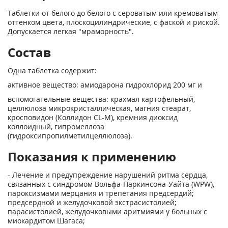
Таблетки от белого до белого с сероватым или кремоватым
оттенком цвета, плоскоцилинд­рические, с фаской и риской.
Допускается легкая "мраморность".
Состав
Одна таблетка содержит:
активное вещество: амиодарона гидрохлорид 200 мг и
вспомогательные вещества: крахмал картофельный,
целлюлоза микрокристаллическая, магния стеарат,
кросповидон (Коллидон CL-M), кремния диоксид
коллоидный, гипромеллоза
(гидроксипропилметилцеллюлоза).
Показания к применению
- Лечение и предупреждение нарушений ритма сердца,
связанных с синдромом Вольфа-Паркинсона-Уайта (WPW),
пароксизмами мерцания и трепетания предсердий;
предсердной и желудочковой экстрасистолией;
парасистолией, желудочковыми аритмиями у больных с
миокардитом Шагаса;