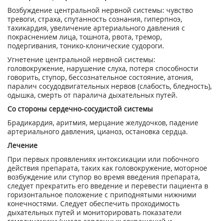
Возбуждение центральной нервной системы: чувство
тревоги, страха, спутанность сознания, гиперпноэ,
тахикардия, увеличение артериального давления с
покраснением лица, тошнота, рвота, тремор,
подергивания, тонико-клонические судороги.
Угнетение центральной нервной системы:
головокружение, нарушение слуха, потеря способности
говорить, ступор, бессознательное состояние, атония,
паралич сосудодвигательных нервов (слабость, бледность),
одышка, смерть от паралича дыхательных путей.
Со стороны сердечно-сосудистой системы
Брадикардия, аритмия, мерцание желудочков, падение
артериального давления, цианоз, остановка сердца.
Лечение
При первых проявлениях интоксикации или побочного
действия препарата, таких как головокружение, моторное
возбуждение или ступор во время введения препарата,
следует прекратить его введение и перевести пациента в
горизонтальное положение с приподнятыми нижними
конечностями. Следует обеспечить проходимость
дыхательных путей и мониторировать показатели