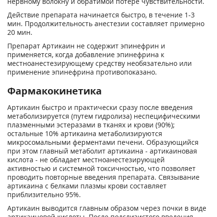
нервному волокну и обратимой потере чувствительности.
Действие препарата начинается быстро, в течение 1-3
мин. Продолжительность анестезии составляет примерно
20 мин.
Препарат Артикаин не содержит эпинефрин и
применяется, когда добавление эпинефрина к
местноанестезирующему средству необязательно или
применение эпинефрина противопоказано.
Фармакокинетика
Артикаин быстро и практически сразу после введения
метаболизируется (путем гидролиза) неспецифическими
плазменными эстеразами в тканях и крови (90%);
остальные 10% артикаина метаболизируются
микросомальными ферментами печени. Образующийся
при этом главный метаболит артикаина - артикаиновая
кислота - не обладает местноанестезирующей
активностью и системной токсичностью, что позволяет
проводить повторные введения препарата. Связывание
артикаина с белками плазмы крови составляет
приблизительно 95%.
Артикаин выводится главным образом через почки в виде
артикаиновой кислоты. После подслизистого введения