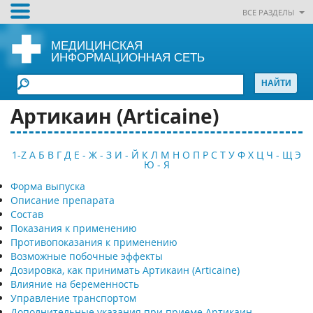
ВСЕ РАЗДЕЛЫ
МЕДИЦИНСКАЯ
ИНФОРМАЦИОННАЯ СЕТЬ
Артикаин (Articaine)
1-Z
А
Б
В
Г
Д
Е - Ж - З
И - Й
К
Л
М
Н
О
П
Р
С
Т
У
Ф
Х
Ц
Ч - Щ
Э
Ю - Я
Форма выпуска
Описание препарата
Состав
Показания к применению
Противопоказания к применению
Возможные побочные эффекты
Дозировка, как принимать Артикаин (Articaine)
Влияние на беременность
Управление транспортом
Дополнительные указания при приеме Артикаин