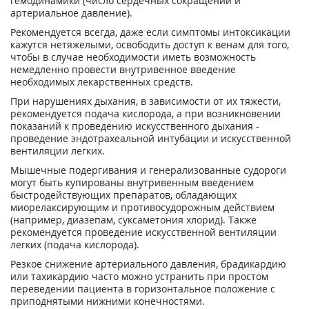
гемодинамики (число сердечных сокращений и
артериальное давление).
Рекомендуется всегда, даже если симптомы интоксикации
кажутся нетяжелыми, освободить доступ к венам для того,
чтобы в случае необходимости иметь возможность
немедленно провести внутривенное введение
необходимых лекарственных средств.
При нарушениях дыхания, в зависимости от их тяжести,
рекомендуется подача кислорода, а при возникновении
показаний к проведению искусственного дыхания -
проведение эндотрахеальной интубации и искусственной
вентиляции легких.
Мышечные подергивания и генерализованные судороги
могут быть купированы внутривенным введением
быстродействующих препаратов, обладающих
миорелаксирующим и противосудорожным действием
(например, диазепам, суксаметония хлорид). Также
рекомендуется проведение искусственной вентиляции
легких (подача кислорода).
Резкое снижение артериального давления, брадикардию
или тахикардию часто можно устранить при простом
переведении пациента в горизонтальное положение с
приподнятыми нижними конечностями.