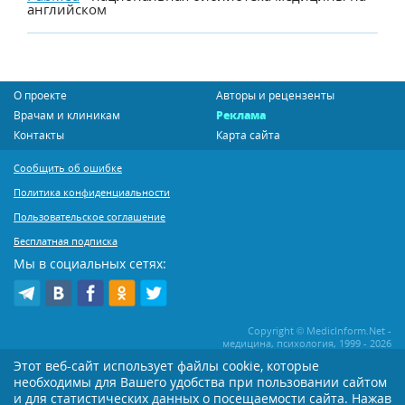
английском
О проекте
Авторы и рецензенты
Врачам и клиникам
Реклама
Контакты
Карта сайта
Сообщить об ошибке
Политика конфиденциальности
Пользовательское соглашение
Бесплатная подписка
Мы в социальных сетях:
Copyright © MedicInform.Net -
медицина, психология, 1999 - 2026
Этот веб-сайт использует файлы cookie, которые
необходимы для Вашего удобства при пользовании сайтом
Копирование или иное распространение статей нашего сайта строго
воспрещается. Копирование раздела "Новости" допускается при наличии
и для статистических данных о посещаемости сайта. Нажав