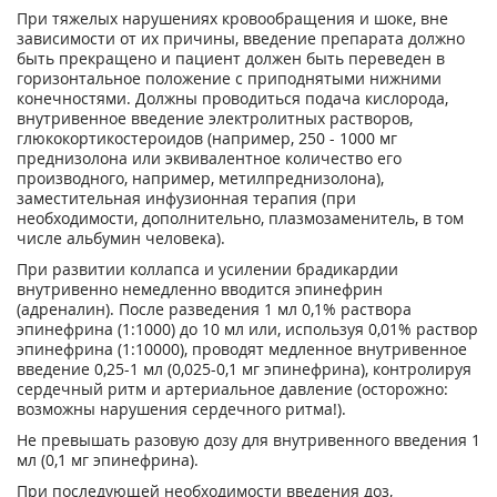
При тяжелых нарушениях кровообращения и шоке, вне
зависимости от их причины, введение препарата должно
быть прекращено и пациент должен быть переведен в
горизонтальное положение с приподнятыми нижними
конечностями. Должны проводиться подача кислорода,
внутривенное введение электролитных растворов,
глюкокортикостероидов (например, 250 - 1000 мг
преднизолона или эквивалентное количество его
производного, например, метилпреднизолона),
заместительная инфузионная терапия (при
необходимости, дополнительно, плазмозаменитель, в том
числе альбумин человека).
При развитии коллапса и усилении брадикардии
внутривенно немедленно вводится эпинефрин
(адреналин). После разведения 1 мл 0,1% раствора
эпинефрина (1:1000) до 10 мл или, используя 0,01% раствор
эпинефрина (1:10000), проводят медленное внутривенное
введение 0,25-1 мл (0,025-0,1 мг эпинефрина), контролируя
сердечный ритм и артериальное давление (осторожно:
возможны нарушения сердечного ритма!).
Не превышать разовую дозу для внутривенного введения 1
мл (0,1 мг эпинефрина).
При последующей необходимости введения доз,