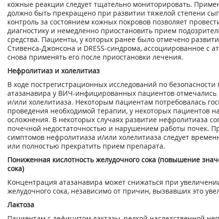
кожные реакции следует тщательно мониторировать. Приме
должно быть прекращено при развитии тяжелой степени сы
контроль за состоянием кожных покровов позволяет провес
диагностику и немедленно приостановить прием подозрител
средства. Пациенты, у которых ранее было отмечено развит
Стивенса-Джонсона и DRESS-синдрома, ассоциированное с ат
снова применять его после приостановки лечения.
Нефролитиаз и холелитиаз
В ходе пострегистрационных исследований по безопасности
атазанавира у ВИЧ-инфицированных пациентов отмечались 
и/или холелитиаза. Некоторым пациентам потребовалась го
проведения необходимой терапии, у некоторых пациентов н
осложнения. В некоторых случаях развитие нефролитиаза с
почечной недостаточностью и нарушением работы почек. П
симптомов нефролитиаза и/или холелитиаза следует времен
или полностью прекратить прием препарата.
Пониженная кислотность желудочного сока (повышение знач
сока)
Концентрация атазанавира может снижаться при увеличени
желудочного сока, независимо от причин, вызвавших это уве
Лактоза
Пациентам с дефицитом лактазы, редкой наследственной н