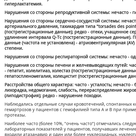
гиперлактатемия.
Нарушения со стороны репродуктивной системы: нечасто - г
Нарушения со стороны сердечно-сосудистой системы: нечас
артериального давления, тахикардия типа "torsades des point
(пострегистрационные данные); редко - отеки, учащенное се
удлинение интервала Q-Tc (пострегистрационные данные). 
данные (частота не установлена) - атриовентрикулярная (AV) бл
степени.
Нарушения со стороны респираторной системы: нечасто - о
Нарушения со стороны печени и желчевыводящих путей: част
- гепатит, холелитиаз, холестаз (пострегистрационные данные
гепатоспленомегалия, холецистит (пострегистрационные дан
Расстройства общего характера: часто - усталость; нечасто - б
лихорадка, недомогание, слабость, перераспределение жиро
(липодистрофия); редко - нарушение походки.
Наблюдались отдельные случаи кровотечений, спонтанных к
гемартрозов у пациентов с гемофилией типа А и В при прим
протеазы.
Наиболее часто (более 10%, "очень часто") отмечались след
лабораторных показателей у пациентов, получавших лечение,
входили атазанавир и один или более нуклеозидных, нуклео