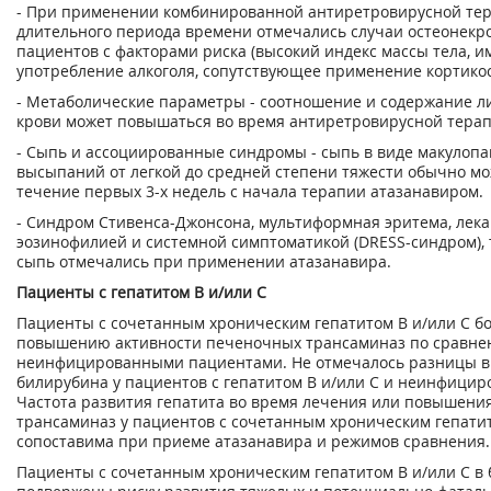
- При применении комбинированной антиретровирусной тер
длительного периода времени отмечались случаи остеонекро
пациентов с факторами риска (высокий индекс массы тела, и
употребление алкоголя, сопутствующее применение кортикос
- Метаболические параметры - соотношение и содержание л
крови может повышаться во время антиретровирусной терап
- Сыпь и ассоциированные синдромы - сыпь в виде макулоп
высыпаний от легкой до средней степени тяжести обычно мо
течение первых 3-х недель с начала терапии атазанавиром.
- Синдром Стивенса-Джонсона, мультиформная эритема, лека
эозинофилией и системной симптоматикой (DRESS-синдром), 
сыпь отмечались при применении атазанавира.
Пациенты с гепатитом В и/или С
Пациенты с сочетанным хроническим гепатитом В и/или С б
повышению активности печеночных трансаминаз по сравне
неинфицированными пациентами. Не отмечалось разницы в
билирубина у пациентов с гепатитом В и/или С и неинфицир
Частота развития гепатита во время лечения или повышени
трансаминаз у пациентов с сочетанным хроническим гепатит
сопоставима при приеме атазанавира и режимов сравнения.
Пациенты с сочетанным хроническим гепатитом В и/или С в