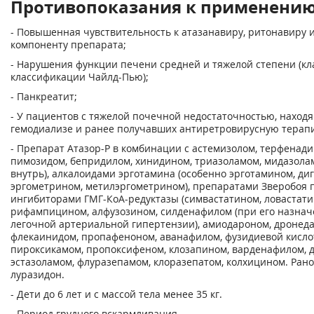
Противопоказания к применени
- Повышенная чувствительность к атазанавиру, ритонавиру 
компоненту препарата;
- Нарушения функции печени средней и тяжелой степени (кла
классификации Чайлд-Пью);
- Панкреатит;
- У пациентов с тяжелой почечной недостаточностью, наход
гемодиализе и ранее получавших антиретровирусную терап
- Препарат Атазор-Р в комбинации с астемизолом, терфенад
пимозидом, бепридилом, хинидином, триазоламом, мидазола
внутрь), алкалоидами эрготамина (особенно эрготамином, ди
эргометрином, метилэргометрином), препаратами Зверобоя 
ингибиторами ГМГ-КоА-редуктазы (симвастатином, ловастати
рифампицином, алфузозином, силденафилом (при его назнач
легочной артериальной гипертензии), амиодароном, дронеда
флекаинидом, пропафеноном, аванафилом, фузидиевой кисло
пироксикамом, пропоксифеном, клозапином, варденафилом, 
эстазоламом, флуразепамом, клоразепатом, колхицином. Рано
луразидон.
- Дети до 6 лет и с массой тела менее 35 кг.
- Период грудного вскармливания.