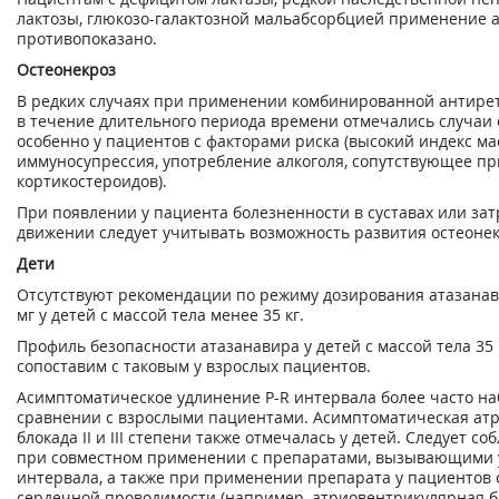
лактозы, глюкозо-галактозной мальабсорбцией применение 
противопоказано.
Остеонекроз
В редких случаях при применении комбинированной антире
в течение длительного периода времени отмечались случаи 
особенно у пациентов с факторами риска (высокий индекс ма
иммуносупрессия, употребление алкоголя, сопутствующее п
кортикостероидов).
При появлении у пациента болезненности в суставах или за
движении следует учитывать возможность развития остеонек
Дети
Отсутствуют рекомендации по режиму дозирования атазанав
мг у детей с массой тела менее 35 кг.
Профиль безопасности атазанавира у детей с массой тела 35
сопоставим с таковым у взрослых пациентов.
Асимптоматическое удлинение P-R интервала более часто на
сравнении с взрослыми пациентами. Асимптоматическая ат
блокада II и III степени также отмечалась у детей. Следует с
при совместном применении с препаратами, вызывающими 
интервала, а также при применении препарата у пациентов
сердечной проводимости (например, атриовентрикулярная блок