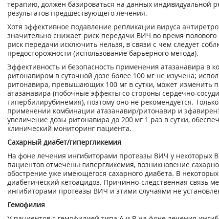
терапию, должен базироваться на данных индивидуальной р
результатов предшествующего лечения.
Хотя эффективное подавление репликации вируса антиретр
значительно снижает риск передачи ВИЧ во время полового 
риск передачи исключить нельзя, в связи с чем следует соб
предосторожности (использование барьерного метода).
Эффективность и безопасность применения атазанавира в к
ритонавиром в суточной дозе более 100 мг не изучена; испо
ритонавира, превышающих 100 мг в сутки, может изменить 
атазанавира (побочные эффекты со стороны сердечно-сосуди
гипербилирубинемия), поэтому оно не рекомендуется. Тольк
применении комбинации атазанавир/ритонавир и эфавирен
увеличение дозы ритонавира до 200 мг 1 раз в сутки, обеспе
клинический мониторинг пациента.
Сахарный диабет/гипергликемия
На фоне лечения ингибиторами протеазы ВИЧ у некоторых
пациентов отмечены гипергликемия, возникновение сахарно
обострение уже имеющегося сахарного диабета. В некоторых
диабетический кетоацидоз. Причинно-следственная связь м
ингибиторами протеазы ВИЧ и этими случаями не установле
Гемофилия
У пациентов с гемофилией типа А и В на фоне лечения инги