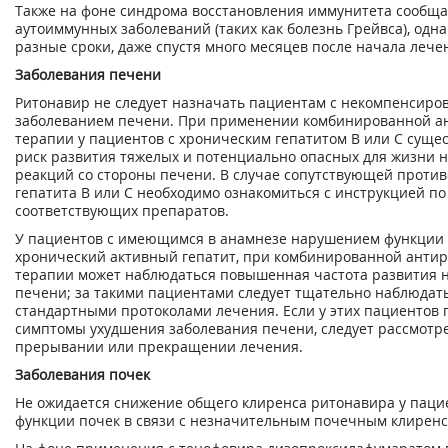
Также на фоне синдрома восстановления иммунитета сообща
аутоиммунных заболеваний (таких как болезнь Грейвса), одна
разные сроки, даже спустя много месяцев после начала лече
Заболевания печени
Ритонавир не следует назначать пациентам с некомпенсир
заболеванием печени. При применении комбинированной а
терапии у пациентов с хроническим гепатитом В или С сущ
риск развития тяжелых и потенциально опасных для жизни 
реакций со стороны печени. В случае сопутствующей проти
гепатита В или С необходимо ознакомиться с инструкцией 
соответствующих препаратов.
У пациентов с имеющимся в анамнезе нарушением функции 
хронический активный гепатит, при комбинированной анти
терапии может наблюдаться повышенная частота развития
печени; за такими пациентами следует тщательно наблюдать
стандартными протоколами лечения. Если у этих пациентов
симптомы ухудшения заболевания печени, следует рассмотре
прерывании или прекращении лечения.
Заболевания почек
Не ожидается снижение общего клиренса ритонавира у паци
функции почек в связи с незначительным почечным клиренс