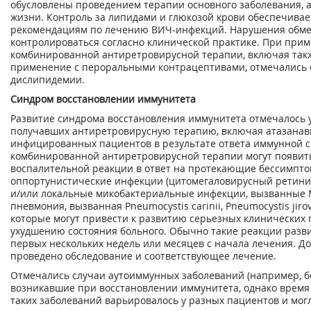
обусловлены проведением терапии основного заболевания, а
жизни. Контроль за липидами и глюкозой крови обеспечивае
рекомендациям по лечению ВИЧ-инфекций. Нарушения обм
контролироваться согласно клинической практике. При при
комбинированной антиретровирусной терапии, включая так
применение с пероральными контрацептивами, отмечались 
дислипидемии.
Синдром восстановлении иммунитета
Развитие синдрома восстановления иммунитета отмечалось у
получавших антиретровирусную терапию, включая атазанав
инфицированных пациентов в результате ответа иммунной с
комбинированной антиретровирусной терапии могут появит
воспалительной реакции в ответ на протекающие бессимпто
оппортунистические инфекции (цитомегаловирусный ретини
и/или локальные микобактериальные инфекции, вызванные M
пневмония, вызванная Pneumocystis carinii, Pneumocystis jirov
которые могут привести к развитию серьезных клинических 
ухудшению состояния больного. Обычно такие реакции разв
первых нескольких недель или месяцев с начала лечения. Д
проведено обследование и соответствующее лечение.
Отмечались случаи аутоиммунных заболеваний (например, бо
возникавшие при восстановлении иммунитета, однако время
таких заболеваний варьировалось у разных пациентов и мог