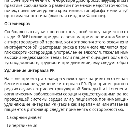
На фоне применения с тенофовира дизопроксилафумаратом 
практике сообщалось о развитии почечной недостаточности
почек, повышении уровня креатинина, гипофосфатемии и ту
проксимального типа (включая синдром Фанкони).
Остеонекроз
Сообщалось о случаях остеонекроза, особенно у пациентов 
стадией ВИЧ и/или при долгосрочном применении комбини
антиретровирусной терапии, хотя этиология этого осложнени
многофакторной (факторами риска в том числе являются пр
глюкокортикостероидов, употребление алкоголя, тяжелая им
высокий индекс массы тела). Если пациент ощущает боль в су
тугоподвижность, трудности при движении, ему следует обрат
Удлинение интервала PR
На фоне приема ритонавира у некоторых пациентов отмечал
бессимптомное удлинение интервала PR. При приеме ритона
редких случаях атриовентрикулярной блокады II и III степени
органическим заболеванием сердца и существующими ранее
проводящей системы сердца или у пациентов, принимающих
удлиняющие интервал PR (такие как верапамил или атазанави
пациентов ритонавир следует применять с осторожностью.
- Сахарный диабет
- Гипергликемия