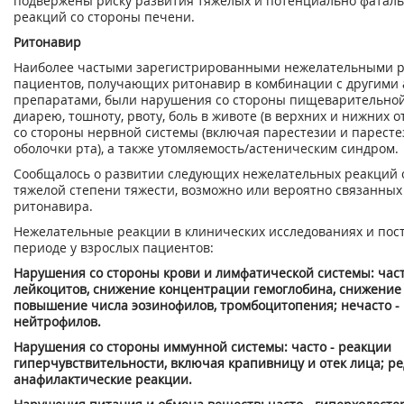
подвержены риску развития тяжелых и потенциально фатал
реакций со стороны печени.
Ритонавир
Наиболее частыми зарегистрированными нежелательными р
пациентов, получающих ритонавир в комбинации с другими
препаратами, были нарушения со стороны пищеварительной
диарею, тошноту, рвоту, боль в животе (в верхних и нижних о
со стороны нервной системы (включая парестезии и парест
оболочки рта), а также утомляемость/астеническим синдром.
Сообщалось о развитии следующих нежелательных реакций о
тяжелой степени тяжести, возможно или вероятно связанных
ритонавира.
Нежелательные реакции в клинических исследованиях и по
периоде у взрослых пациентов:
Нарушения со стороны крови и лимфатической системы: част
лейкоцитов, снижение концентрации гемоглобина, снижение
повышение числа эозинофилов, тромбоцитопения; нечасто 
нейтрофилов.
Нарушения со стороны иммунной системы: часто - реакции
гиперчувствительности, включая крапивницу и отек лица; ре
анафилактические реакции.