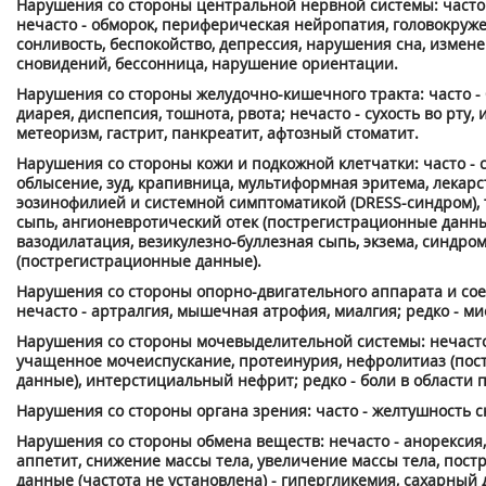
Нарушения со стороны центральной нервной системы: часто 
нечасто - обморок, периферическая нейропатия, головокруже
сонливость, беспокойство, депрессия, нарушения сна, измен
сновидений, бессонница, нарушение ориентации.
Нарушения со стороны желудочно-кишечного тракта: часто - 
диарея, диспепсия, тошнота, рвота; нечасто - сухость во рту,
метеоризм, гастрит, панкреатит, афтозный стоматит.
Нарушения со стороны кожи и подкожной клетчатки: часто - с
облысение, зуд, крапивница, мультиформная эритема, лекарс
эозинофилией и системной симптоматикой (DRESS-синдром), 
сыпь, ангионевротический отек (пострегистрационные данные
вазодилатация, везикулезно-буллезная сыпь, экзема, синдро
(пострегистрационные данные).
Нарушения со стороны опорно-двигательного аппарата и со
нечасто - артралгия, мышечная атрофия, миалгия; редко - ми
Нарушения со стороны мочевыделительной системы: нечасто 
учащенное мочеиспускание, протеинурия, нефролитиаз (по
данные), интерстициальный нефрит; редко - боли в области п
Нарушения со стороны органа зрения: часто - желтушность с
Нарушения со стороны обмена веществ: нечасто - анорекси
аппетит, снижение массы тела, увеличение массы тела, пос
данные (частота не установлена) - гипергликемия, сахарный 