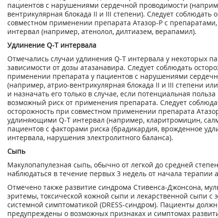
пациентов с нарушениями сердечной проводимости (наприме
вентрикулярная блокада II и III степени). Следует соблюдать
совместном применении препарата Атазор-Р с препаратами
интервал (например, атенолол, дилтиазем, верапамил).
Удлинение Q-T интервала
Отмечались случаи удлинения Q-T интервала у некоторых па
зависимости от дозы атазанавира. Следует соблюдать остор
применении препарата у пациентов с нарушениями сердеч
(например, атрио-вентрикулярная блокада II и III степени или
и назначать его только в случае, если потенциальная польз
возможный риск от применения препарата. Следует соблюда
осторожность при совместном применении препарата Атазор
удлиняющими Q-T интервал (например, кларитромицин, салме
пациентов с факторами риска (брадикардия, врожденное удл
интервала, нарушения электролитного баланса).
Сыпь
Макулопапулезная сыпь, обычно от легкой до средней степен
наблюдаться в течение первых 3 недель от начала терапии 
Отмечено также развитие синдрома Стивенса-Джонсона, му
эритемы, токсической кожной сыпи и лекарственной сыпи с 
системной симптоматикой (DRESS-синдром). Пациенты долж
предупреждены о возможных признаках и симптомах развит