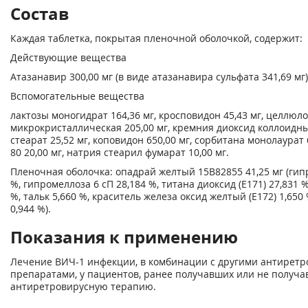
Состав
Каждая таблетка, покрытая пленочной оболочкой, содержит:
Действующие вещества
Атазанавир 300,00 мг (в виде атазанавира сульфата 341,69 мг)
Вспомогательные вещества
лактозы моногидрат 164,36 мг, кросповидон 45,43 мг, целлюл
микрокристаллическая 205,00 мг, кремния диоксид коллоидны
стеарат 25,52 мг, коповидон 650,00 мг, сорбитана монолаурат 
80 20,00 мг, натрия стеарил фумарат 10,00 мг.
Пленочная оболочка: опадрай желтый 15В82855 41,25 мг (гип
%, гипромеллоза 6 сП 28,184 %, титана диоксид (Е171) 27,831 %
%, тальк 5,660 %, краситель железа оксид желтый (Е172) 1,650
0,944 %).
Показания к применению
Лечение ВИЧ-1 инфекции, в комбинации с другими антирет
препаратами, у пациентов, ранее получавших или не получ
антиретровирусную терапию.