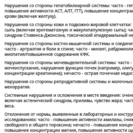
Нарушения со стороны гепатобилиарной системы: часто - ге
повышение активности ACT, АЛТ, ГГТ), повышение концентра
крови (включая желтуху).
Нарушения со стороны кожи и подкожно-жировой клетчатки: о
сыпь (включая эритематозную и макулопапулезную сыпь); част
синдром Стивенса-Джонсона, токсический эпидермальный не
Нарушения со стороны костно-мышечной системы и соединит
часто - артралгия и боли в спине; часто - миозит, рабдомиоли
миопатия/повышенное содержание КФК.
Нарушения со стороны мочевыделительной системы: часто 
мочеиспускание, нарушение функции почек (например, олиг
концентрации креатинина); нечасто - острая почечная недос
Нарушения со стороны репродуктивной системы и молочных ж
меноррагия.
Системные нарушения и осложнения в месте введения: очень 
включая астенический синдром, приливы, чувство жара; част
веса.
Отклонения от нормы, выявленные в лабораторных и инстр
исследованиях: часто - повышение активности амилазы, сн
свободного и общего тироксина; нечасто - повышение конце
повышение концентрации магния, повышение активности щ