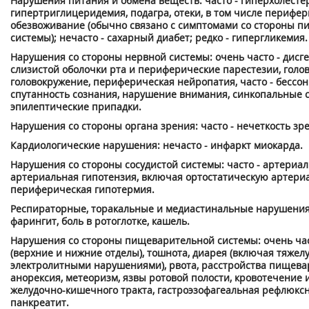
Нарушения питания и обмена веществ: часто - гиперхолесте
гипертриглицеридемия, подагра, отеки, в том числе перифер
обезвоживание (обычно связано с симптомами со стороны 
системы); нечасто - сахарный диабет; редко - гипергликемия.
Нарушения со стороны нервной системы: очень часто - дисге
слизистой оболочки рта и периферические парестезии, голов
головокружение, периферическая нейропатия, часто - бессон
спутанность сознания, нарушение внимания, синкопальные с
эпилептические припадки.
Нарушения со стороны органа зрения: часто - нечеткость зр
Кардиологические нарушения: нечасто - инфаркт миокарда.
Нарушения со стороны сосудистой системы: часто - артериал
артериальная гипотензия, включая ортостатическую артери
периферическая гипотермия.
Респираторные, торакальные и медиастинальные нарушения:
фарингит, боль в ротоглотке, кашель.
Нарушения со стороны пищеварительной системы: очень част
(верхние и нижние отделы), тошнота, диарея (включая тяжел
электролитными нарушениями), рвота, расстройства пищевар
анорексия, метеоризм, язвы ротовой полости, кровотечение 
желудочно-кишечного тракта, гастроэзофагеальная рефлюксн
панкреатит.