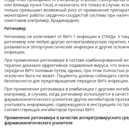
или блокада пучка Гиса), и назначать его только в случае, е
польза превышает возможный риск от применения препарат
мониторинг работы сердечно-сосудистой системы при налич
симптомов (например, брадикардии).
Ритонавир
Ритонавир не излечивает от ВИЧ-1 инфекции и СПИДа. У па
ритонавир или любую другую антиретровирусную терапию, 
развиваться оппортунистические инфекции и другие осложн
инфекции.
При применении ритонавира в составе комбинированной а
терапии доказано эффективное подавление вируса, что знач
передачи ВИЧ половым путем, однако, при этом полностью 
исключен быть не может. Пациенты должны соблюдать соот
безопасности для предотвращения передачи ВИЧ-инфекции.
При применении ритонавира в комбинации с другими ингиб
(например, в случаях, когда ритонавир используется в качест
фармакокинетического усилителя других ингибиторов протеа
учитывать информацию, содержащуюся в инструкциях по п
соответствующих ингибиторов протеаз ВИЧ.
Применение ритонавира в качестве антиретровирусного сре
фармакокинетического усилителя