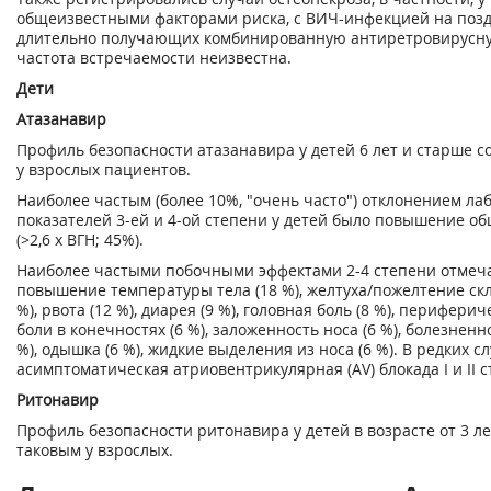
общеизвестными факторами риска, с ВИЧ-инфекцией на позд
длительно получающих комбинированную антиретровирусну
частота встречаемости неизвестна.
Дети
Атазанавир
Профиль безопасности атазанавира у детей 6 лет и старше с
у взрослых пациентов.
Наиболее частым (более 10%, "очень часто") отклонением л
показателей 3-ей и 4-ой степени у детей было повышение о
(>2,6 х ВГН; 45%).
Наиболее частыми побочными эффектами 2-4 степени отмечал
повышение температуры тела (18 %), желтуха/пожелтение скле
%), рвота (12 %), диарея (9 %), головная боль (8 %), периферич
боли в конечностях (6 %), заложенность носа (6 %), болезненн
%), одышка (6 %), жидкие выделения из носа (6 %). В редких 
асимптоматическая атриовентрикулярная (AV) блокада I и II с
Ритонавир
Профиль безопасности ритонавира у детей в возрасте от 3 ле
таковым у взрослых.