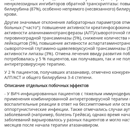
ненуклеозидных ингибиторов обратной транскриптазы: пов
билирубина (87%), особенно непрямого (несвязанного) билир
крови.
Другие значимые отклонения лабораторных параметров отм
больных ("часто"): повышение активности креатинфосфокина
активности аланинаминотрансферазы (АЛТ)/сывороточной г
пировиноградной трансаминазы (5%), снижение количества
лейкоцитов (5%), повышение активности аспартатаминотранс
сывороточной глутамино-щавелевоуксусной трансаминазы (
активности липазы (3%). Отмена лечения ввиду развития по
потребовалась у 5 % пациентов, как получавших, так и не по
антиретровирусную терапию.
У 2 % пациентов, получавших атазанавир, отмечено конкур
АЛТ/АСТ и общего билирубина 3-4 степени.
Описание отдельных побочных эффектов
- У ВИЧ-инфицированных пациентов с тяжелым иммунодефи
применения комбинированной антиретровирусной терапии м
воспалительные реакции в ответ на бессимптомные или ост
оппортунистические инфекции. Также отмечались случаи а
заболеваний (например, болезнь Грейвса), однако время нач
заболеваний варьировалось у разных пациентов и могло нас
месяцев после начала терапии атазанавиром.