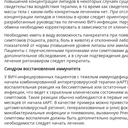
повышения концентрации липидов в некоторых случаях сущ
свидетельства воздействия терапии, в то время как свидетел
массы тела с каким-либо конкретным лечением нет. При отс
концентрации липидов и глюкозы в крови следует ориентиро
разработанные руководства по лечению ВИЧ-инфекции. Нар
обмена необходимо корректировать в зависимости от клинич
Необходимо иметь в виду возможность панкреатита при поя
симптомов (тошнота, рвота, боль в животе) и отклонений ла
показателей от нормы (повышение уровня липазы или амилаз
Пациенты с перечисленными признаками или симптомами 
дополнительное обследование, а в случае подтверждения ди
лечение ритонавиром следует прекратить.
Синдром восстановления иммунитета
У ВИЧ-инфицированных пациентов с тяжелым иммунодефиц
начала комбинированной антиретровирусной терапии (кАРТ)
воспалительная реакция на бессимптомные или остаточные
инфекции, что ведет к серьезным клиническим состояниям 
симптомов. Такие реакции обычно наблюдаются в первые не
месяцев от начала кАРТ. В качестве примера можно привест
цитомегаловирусный ретинит, генерализованные и (или) фо
микобактериальные инфекции и пневмонию, вызванную Pneumo
симптомы воспаления должны быть дополнительно оценены,
необходимости следует начать лечение.