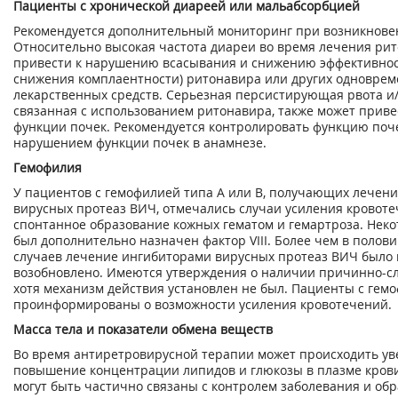
Пациенты с хронической диареей или мальабсорбцией
Рекомендуется дополнительный мониторинг при возникнове
Относительно высокая частота диареи во время лечения ри
привести к нарушению всасывания и снижению эффективнос
снижения комплаентности) ритонавира или других одновре
лекарственных средств. Серьезная персистирующая рвота и/
связанная с использованием ритонавира, также может прив
функции почек. Рекомендуется контролировать функцию поче
нарушением функции почек в анамнезе.
Гемофилия
У пациентов с гемофилией типа А или В, получающих лечен
вирусных протеаз ВИЧ, отмечались случаи усиления кровоте
спонтанное образование кожных гематом и гемартроза. Нек
был дополнительно назначен фактор VIII. Более чем в полов
случаев лечение ингибиторами вирусных протеаз ВИЧ было
возобновлено. Имеются утверждения о наличии причинно-сл
хотя механизм действия установлен не был. Пациенты с ге
проинформированы о возможности усиления кровотечений.
Масса тела и показатели обмена веществ
Во время антиретровирусной терапии может происходить ув
повышение концентрации липидов и глюкозы в плазме крови
могут быть частично связаны с контролем заболевания и об