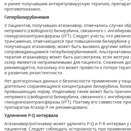
и ранее получавшим антиретровирусную терапию, препарат
противопоказано.
Гипербилирубинемия
У пациентов, получавших атазанавир, отмечались случаи об
непрямого (свободного) билирубина, связанного с ингибиро
глюкуронозилтрансферазы (УГТ). Следует учесть, что увелич
трансаминаз, отмечающееся при повышенном билирубине у 
получающих атазанавир, может быть вызвано другими забол
сопровождающимися гипербилирубинемией. Альтернативна
терапия атазанавиру может быть рассмотрена, если желтуха
склер являются неприемлемыми для пациента. Снижение до
рекомендуется, поскольку это может привести к потере тера
и развитию резистентности.
Нет долгосрочных данных о безопасности применения у пац
длительно сохраняющуюся концентрацию билирубина, более 
превышающую норму. Индинавир также может быть причин
непрямого (свободного) билирубина, связанного с ингибиро
глюкуронозилтрансферазы (УГТ). Поэтому его совместное пр
препаратом Атазор-Р не рекомендовано.
Удлинение P-Q интервала
Атазанавир/ритонавир может удлинять P-Q и P-R интервал у
пациентов. Следует соблюдать осторожность при применени