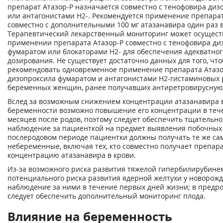
препарат Атазор-Р назначается совместно с тенофовира ди
или антагонистами Н
2
-. Рекомендуется применение препарат
совместно с дополнительными 100 мг атазанавира один раз в
Терапевтический лекарственный мониторинг может осущест
применении препарата Атазор-Р совместно с тенофовира ди
фумаратом или блокаторами Н
2
- для обеспечения адекватно
дозирования. Не существует достаточно данных для того, чт
рекомендовать одновременное применение препарата Атазо
дизопроксила фумаратом и антагонистами Н
2
-гистаминовых 
беременных женщин, ранее получавших антиретровирусную
Вслед за возможным снижением концентрации атазанавира в
беременности возможно повышение его концентрации в теч
месяцев после родов, поэтому следует обеспечить тщательн
наблюдение за пациенткой на предмет выявления побочных 
послеродовом периоде пациентки должны получать те же сам
небеременные, включая тех, кто совместно получает препа
концентрацию атазанавира в крови.
Из-за возможного риска развития тяжелой гипербилирубине
потенциального риска развития ядерной желтухи у новорож
наблюдение за ними в течение первых дней жизни; в предр
следует обеспечить дополнительный мониторинг плода.
Влияние на беременность