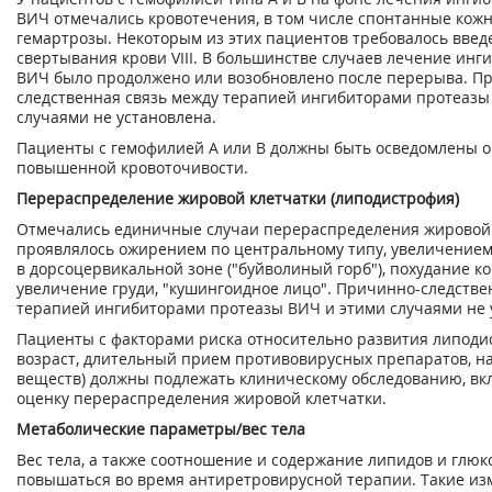
ВИЧ отмечались кровотечения, в том числе спонтанные кож
гемартрозы. Некоторым из этих пациентов требовалось введ
свертывания крови VIII. В большинстве случаев лечение ин
ВИЧ было продолжено или возобновлено после перерыва. П
следственная связь между терапией ингибиторами протеазы
случаями не установлена.
Пациенты с гемофилией А или В должны быть осведомлены о
повышенной кровоточивости.
Перераспределение жировой клетчатки (липодистрофия)
Отмечались единичные случаи перераспределения жировой 
проявлялось ожирением по центральному типу, увеличением
в дорсоцервикальной зоне ("буйволиный горб"), похудание к
увеличение груди, "кушингоидное лицо". Причинно-следстве
терапией ингибиторами протеазы ВИЧ и этими случаями не 
Пациенты с факторами риска относительно развития липоди
возраст, длительный прием противовирусных препаратов, 
веществ) должны подлежать клиническому обследованию, 
оценку перераспределения жировой клетчатки.
Метаболические параметры/вес тела
Вес тела, а также соотношение и содержание липидов и глюк
повышаться во время антиретровирусной терапии. Такие из