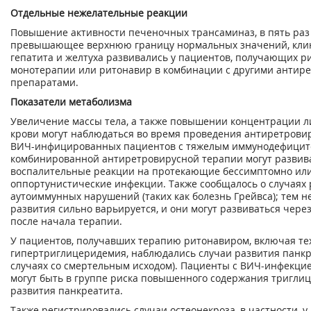
Отдельные нежелательные реакции
Повышение активности печеночных трансаминаз, в пять раз
превышающее верхнюю границу нормальных значений, кли
гепатита и желтуха развивались у пациентов, получающих р
монотерапии или ритонавир в комбинации с другими антир
препаратами.
Показатели метаболизма
Увеличение массы тела, а также повышении концентрации л
крови могут наблюдаться во время проведения антиретрови
ВИЧ-инфицированных пациентов с тяжелым иммунодефицит
комбинированной антиретровирусной терапии могут развив
воспалительные реакции на протекающие бессимптомно ил
оппортунистические инфекции. Также сообщалось о случаях
аутоиммунных нарушений (таких как болезнь Грейвса); тем н
развития сильно варьируется, и они могут развиваться чере
после начала терапии.
У пациентов, получавших терапию ритонавиром, включая тех,
гипертриглицеридемия, наблюдались случаи развития панкр
случаях со смертельным исходом). Пациенты с ВИЧ-инфекцие
могут быть в группе риска повышенного содержания триглиц
развития панкреатита.
Также регистрировались случаи остеонекроза, в частности, у