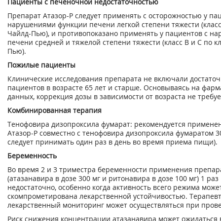
Пациенты с печеночной недостаточностью
Препарат Атазор-Р следует применять с осторожностью у па
нарушениями функции печени легкой степени тяжести (класс
Чайлд-Пью), и противопоказано применять у пациентов с н
печени средней и тяжелой степени тяжести (класс В и С по 
Пью).
Пожилые пациенты
Клинические исследования препарата не включали достаточ
пациентов в возрасте 65 лет и старше. Основываясь на фар
данных, коррекция дозы в зависимости от возраста не требуе
Комбинированная терапия
Тенофовира дизопроксила фумарат: рекомендуется примене
Атазор-Р совместно с тенофовира дизопроксила фумаратом 3
следует принимать один раз в день во время приема пищи).
Беременность
Во время 2 и 3 триместра беременности применения препар
(атазанавира в дозе 300 мг и ритонавира в дозе 100 мг) 1 раз
недостаточно, особенно когда активность всего режима може
скомпрометирована лекарственной устойчивостью. Терапев
лекарственный мониторинг может осуществляться при пров
Риск снижения концентрации атазанавира может ожидаться в