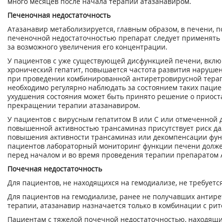
много месяцев после начала терапии атазанавиром.
Печеночная недостаточность
Атазанавир метаболизируется, главным образом, в печени, п
печеночной недостаточностью препарат следует применять 
за возможного увеличения его концентрации.
У пациентов с уже существующей дисфункцией печени, вкл
хронический гепатит, повышается частота развития наруше
при проведении комбинированной антиретровирусной терапи
необходимо регулярно наблюдать за состоянием таких пацие
ухудшения состояния может быть принято решение о приост
прекращении терапии атазанавиром.
У пациентов с вирусным гепатитом В или С или отмеченной 
повышенной активностью трансаминаз присутствует риск д
повышения активности трансаминаз или декомпенсации функ
пациентов лабораторный мониторинг функции печени долже
перед началом и во время проведения терапии препаратом 
Почечная недостаточность
Для пациентов, не находящихся на гемодиализе, не требуетс
Для пациентов на гемодиализе, ранее не получавших антир
терапии, атазанавир назначается только в комбинации с ри
Пациентам с тяжелой почечной недостаточностью, находящи