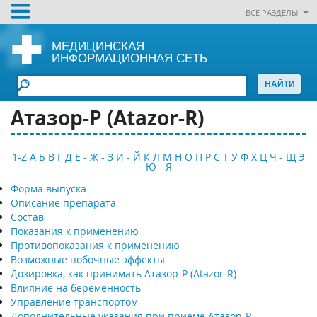
ВСЕ РАЗДЕЛЫ
МЕДИЦИНСКАЯ
ИНФОРМАЦИОННАЯ СЕТЬ
Атазор-Р (Atazor-R)
1-Z
А
Б
В
Г
Д
Е - Ж - З
И - Й
К
Л
М
Н
О
П
Р
С
Т
У
Ф
Х
Ц
Ч - Щ
Э
Ю - Я
Форма выпуска
Описание препарата
Состав
Показания к применению
Противопоказания к применению
Возможные побочные эффекты
Дозировка, как принимать Атазор-Р (Atazor-R)
Влияние на беременность
Управление транспортом
Дополнительные указания при приеме Атазор-Р