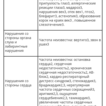
припухлость глаз
3
, аллергические
реакции глаза
3
, мадароз
3
,
нарушения век
3
, отек век
1
, птоз2,
блефарит
3
, астенопия
3
, образование
корок на краях век
3
, повышенное
слезотечение
3
.
Нарушения со
стороны органа
Частота неизвестна: вертиго
3
, звон в
слуха и
ушах
3
лабиринтные
нарушения
Частота неизвестна: остановка
сердца
2
, сердечная
недостаточность
2
, хроническая
сердечная недостаточность
2
, АВ-
блок
2
, кардио-респираторный
Нарушения со
дистресс-синдром
3
, стенокардия
3
,
стороны сердца
брадикардия
2,3
, нерегулярная
частота сердечных сокращений
3
,
аритмия
2,3
, ощущение
сердцебиения
2,3
, тахикардия
3
,
увеличение частоты сердечных