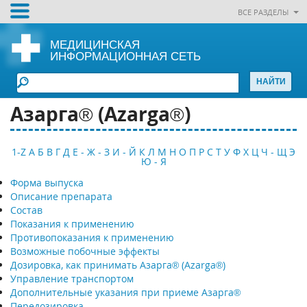
ВСЕ РАЗДЕЛЫ
МЕДИЦИНСКАЯ
ИНФОРМАЦИОННАЯ СЕТЬ
Азарга® (Azarga®)
1-Z
А
Б
В
Г
Д
Е - Ж - З
И - Й
К
Л
М
Н
О
П
Р
С
Т
У
Ф
Х
Ц
Ч - Щ
Э
Ю - Я
Форма выпуска
Описание препарата
Состав
Показания к применению
Противопоказания к применению
Возможные побочные эффекты
Дозировка, как принимать Азарга® (Azarga®)
Управление транспортом
Дополнительные указания при приеме Азарга®
Передозировка