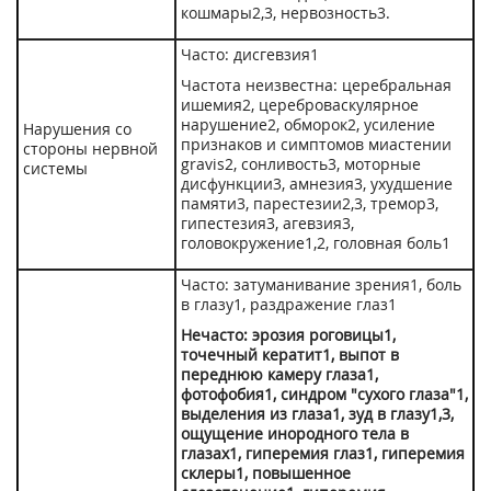
кошмары
2,3,
нервозность
3
.
Часто: дисгевзия
1
Частота неизвестна: церебральная
ишемия
2
, цереброваскулярное
нарушение
2
, обморок
2
, усиление
Нарушения со
признаков и симптомов миастении
стороны нервной
gravis
2
, сонливость
3
, моторные
системы
дисфункции
3
, амнезия
3
, ухудшение
памяти
3
, парестезии
2,3
, тремор
3
,
гипестезия
3
, агевзия
3
,
головокружение
1,2
, головная боль
1
Часто: затуманивание зрения
1
, боль
в глазу
1
, раздражение глаз
1
Нечасто: эрозия роговицы
1
,
точечный кератит
1
, выпот в
переднюю камеру глаза
1
,
фотофобия
1
, синдром "сухого глаза"
1
,
выделения из глаза
1
, зуд в глазу
1,3
,
ощущение инородного тела в
глазах
1
, гиперемия глаз
1
, гиперемия
склеры
1
, повышенное