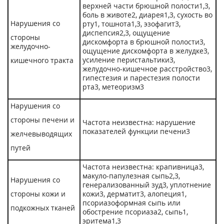
верхней части брюшной полости
1,3
,
боль в животе
2
, диарея
1,3
, сухость во
Нарушения со
рту
1
, тошнота
1,3
, эзофагит
3
,
диспепсия
2,3
, ощущение
стороны
дискомфорта в брюшной полости
3
,
желудочно-
ощущение дискомфорта в желудке
3
,
усиление перистальтики
3
,
кишечного тракта
желудочно-кишечное расстройство
3
,
гипестезия и парестезия полости
рта
3
, метеоризм
3
Нарушения со
стороны печени и
Частота неизвестна: нарушение
показателей функции печени
3
желчевыводящих
путей
Частота неизвестна: крапивница
3
,
макуло-папулезная сыпь
2,3
,
Нарушения со
генерализованный зуд
3
, уплотнение
стороны кожи и
кожи
3
, дерматит
3
, алопеция
1
,
псориазоформная сыпь или
подкожных тканей
обострение псориаза
2
, сыпь
1
,
эритема
1,3