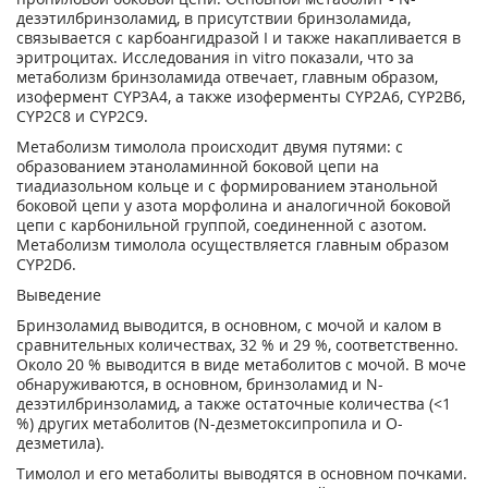
дезэтилбринзоламид, в присутствии бринзоламида,
связывается с карбоангидразой I и также накапливается в
эритроцитах. Исследования in vitro показали, что за
метаболизм бринзоламида отвечает, главным образом,
изофермент CYP3A4, а также изоферменты CYP2A6, CYP2B6,
CYP2C8 и CYP2C9.
Метаболизм тимолола происходит двумя путями: с
образованием этаноламинной боковой цепи на
тиадиазольном кольце и с формированием этанольной
боковой цепи у азота морфолина и аналогичной боковой
цепи с карбонильной группой, соединенной с азотом.
Метаболизм тимолола осуществляется главным образом
CYP2D6.
Выведение
Бринзоламид выводится, в основном, с мочой и калом в
сравнительных количествах, 32 % и 29 %, соответственно.
Около 20 % выводится в виде метаболитов с мочой. В моче
обнаруживаются, в основном, бринзоламид и N-
дезэтилбринзоламид, а также остаточные количества (<1
%) других метаболитов (N-дезметоксипропила и О-
дезметила).
Тимолол и его метаболиты выводятся в основном почками.