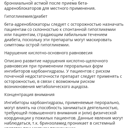
бронхиальной астмой после приема бета-
адреноблокаторов для местного применения.
Гипогликемия/диабет
бета-адреноблокаторы следует с осторожностью назначать
пациентам со склонностью к спонтанной гипогликемии
или пациентам, страдающим лабильным течением
диабета, поскольку эти препараты могут маскировать
симптомы острой гипогликемии.
Нарушение кислотно-основного равновесия
Описано развитие нарушения кислотно-щелочного
равновесия при применении пероральных форм
ингибиторов карбоангидразы. У пациентов с риском
почечной недостаточности препарат следует применять с
осторожностью, в связи с возможным риском
возникновения метаболического ацидоза.
Концентрация внимания
Ингибиторы карбоангидразы, применяемые перорально,
могут влиять на способность заниматься деятельностью,
требующей повышенного внимания и (или) физической
координации у пожилых пациентов. Данные явления могут
наблюдаться, т.к. бринзоламид проникает в системный