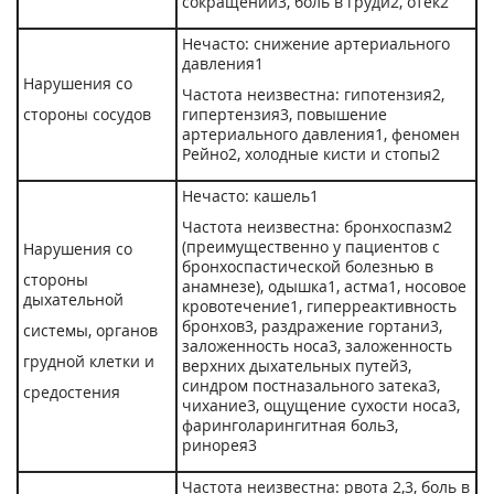
сокращений
3
, боль в груди
2
, отёк
2
Нечасто: снижение артериального
давления
1
Нарушения со
Частота неизвестна: гипотензия
2
,
стороны сосудов
гипертензия
3
, повышение
артериального давления
1
, феномен
Рейно
2
, холодные кисти и стопы
2
Нечасто: кашель
1
Частота неизвестна: бронхоспазм
2
(преимущественно у пациентов с
Нарушения со
бронхоспастической болезнью в
стороны
анамнезе), одышка
1
, астма
1
, носовое
дыхательной
кровотечение
1
, гиперреактивность
бронхов
3
, раздражение гортани
3
,
системы, органов
заложенность носа
3
, заложенность
грудной клетки и
верхних дыхательных путей
3
,
синдром постназального затека
3
,
средостения
чихание
3
, ощущение сухости носа
3
,
фаринголарингитная боль
3
,
ринорея
3
Частота неизвестна: рвота
2,3
, боль в