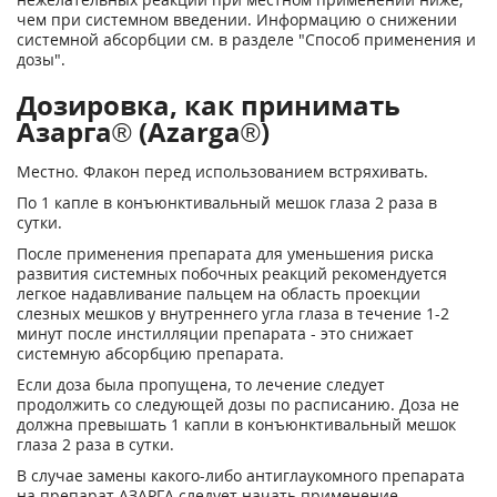
чем при системном введении. Информацию о снижении
системной абсорбции см. в разделе "Способ применения и
дозы".
Дозировка, как принимать
Азарга® (Azarga®)
Местно. Флакон перед использованием встряхивать.
По 1 капле в конъюнктивальный мешок глаза 2 раза в
сутки.
После применения препарата для уменьшения риска
развития системных побочных реакций рекомендуется
легкое надавливание пальцем на область проекции
слезных мешков у внутреннего угла глаза в течение 1-2
минут после инстилляции препарата - это снижает
системную абсорбцию препарата.
Если доза была пропущена, то лечение следует
продолжить со следующей дозы по расписанию. Доза не
должна превышать 1 капли в конъюнктивальный мешок
глаза 2 раза в сутки.
В случае замены какого-либо антиглаукомного препарата
на препарат АЗАРГА следует начать применение