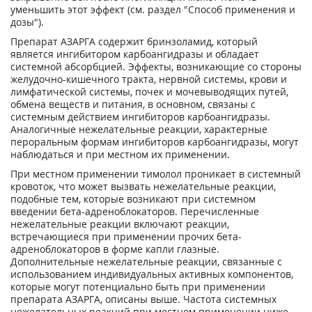
уменьшить этот эффект (см. раздел "Способ применения и
дозы").
Препарат АЗАРГА содержит бринзоламид, который
является ингибитором карбоангидразы и обладает
системной абсорбцией. Эффекты, возникающие со стороны
желудочно-кишечного тракта, нервной системы, крови и
лимфатической системы, почек и мочевыводящих путей,
обмена веществ и питания, в основном, связаны с
системным действием ингибиторов карбоангидразы.
Аналогичные нежелательные реакции, характерные
пероральным формам ингибиторов карбоангидразы, могут
наблюдаться и при местном их применении.
При местном применении тимолол проникает в системный
кровоток, что может вызвать нежелательные реакции,
подобные тем, которые возникают при системном
введении бета-адреноблокаторов. Перечисленные
нежелательные реакции включают реакции,
встречающиеся при применении прочих бета-
адреноблокаторов в форме капли глазные.
Дополнительные нежелательные реакции, связанные с
использованием индивидуальных активных компонентов,
которые могут потенциально быть при применении
препарата АЗАРГА, описаны выше. Частота системных
нежелательных реакций при местном применении ниже,