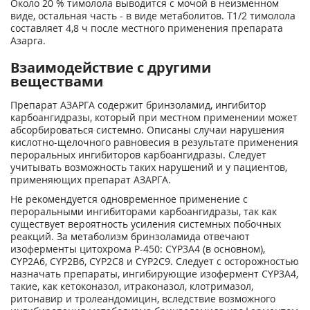
Около 20 % тимолола выводится с мочой в неизменном
виде, остальная часть - в виде метаболитов. Т1/2 тимолола
составляет 4,8 ч после местного применения препарата
Азарга.
Взаимодействие с другими
веществами
Препарат АЗАРГА содержит бринзоламид, ингибитор
карбоангидразы, который при местном применении может
абсорбироваться системно. Описаны случаи нарушения
кислотно-щелочного равновесия в результате применения
пероральных ингибиторов карбоангидразы. Следует
учитывать возможность таких нарушений и у пациентов,
применяющих препарат АЗАРГА.
Не рекомендуется одновременное применение с
пероральными ингибиторами карбоангидразы, так как
существует вероятность усиления системных побочных
реакций. За метаболизм бринзоламида отвечают
изоферменты цитохрома P-450: CYP3A4 (в основном),
CYP2A6, CYP2B6, CYP2C8 и CYP2C9. Следует с осторожностью
назначать препараты, ингибирующие изофермент CYP3A4,
такие, как кетоконазол, итраконазол, клотримазол,
ритонавир и тролеандомицин, вследствие возможного