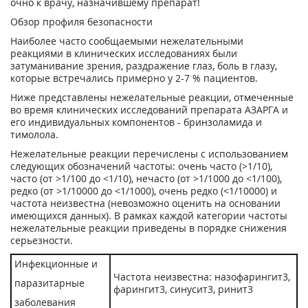
очно к врачу, назначившему препарат!
Обзор профиля безопасности
Наиболее часто сообщаемыми нежелательными
реакциями в клинических исследованиях были
затуманивание зрения, раздражение глаз, боль в глазу,
которые встречались примерно у 2-7 % пациентов.
Ниже представлены нежелательные реакции, отмеченные
во время клинических исследований препарата АЗАРГА и
его индивидуальных компонентов - бринзоламида и
тимолола.
Нежелательные реакции перечислены с использованием
следующих обозначений частоты: очень часто (>1/10),
часто (от >1/100 до <1/10), нечасто (от >1/1000 до <1/100),
редко (от >1/10000 до <1/1000), очень редко (<1/10000) и
частота неизвестна (невозможно оценить на основании
имеющихся данных). В рамках каждой категории частоты
нежелательные реакции приведены в порядке снижения
серьезности.
Инфекционные и
Частота неизвестна: назофарингит
3
,
паразитарные
фарингит
3,
синусит
3
, ринит
3
заболевания