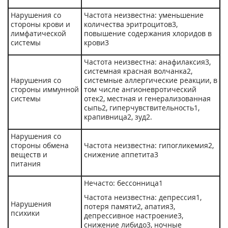
Нарушения со
Частота неизвестна: уменьшение
стороны крови и
количества эритроцитов
3
,
лимфатической
повышение содержания хлоридов в
системы
крови
3
Частота неизвестна: анафилаксия
3
,
системная красная волчанка
2
,
Нарушения со
системные аллергические реакции, в
стороны иммунной
том числе ангионевротический
системы
отек
2
, местная и генерализованная
сыпь
2
, гиперчувствительность
1
,
крапивница
2
, зуд
2
.
Нарушения со
стороны обмена
Частота неизвестна: гипогликемия
2
,
веществ и
снижение аппетита
3
питания
Нечасто: бессонница
1
Частота неизвестна: депрессия
1
,
Нарушения
потеря памяти
2
, апатия
3
,
психики
депрессивное настроение
3
,
снижение либидо
3
, ночные