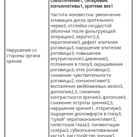
слезотечение
1
, гиперемия
конъюнктивы
1
, эритема век
1
Частота неизвестна: увеличение
эскавации диска зрительного
нерва
3
, отслойка сосудистой
оболочки после фильтрующей
операции
2
, кератит
2,3
,
кератопатия
3
, дефект эпителия
роговицы
3
, нарушение эпителия
Нарушения со
роговицы
3
, повышение
стороны органа
внутриглазного давления
3
,
зрения
отложения в глазу
3
, окрашивание
роговицы
3
, отек роговицы
3
,
снижение чувствительности
роговицы
2
, конъюнктивит
3
,
воспаление мейбомиевых желез
3
,
диплопия
2,3
, снижение
контрастности зрения
3
, фотопсия
3
,
снижение остроты зрения
2,3
,
нарушение зрения
1
, птеригиум
3
,
ощущение дискомфорта в глазу
3
,
"сухой" кератоконъюнктивит
3
,
гипестезия глаза
3
, пигментация
склеры
3
, субконъюнктивальная
киста
3
, расстройство зрения
3
,