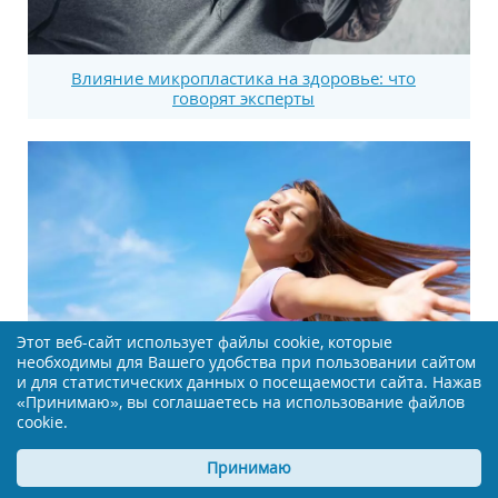
Влияние микропластика на здоровье: что
говорят эксперты
Этот веб-сайт использует файлы cookie, которые
необходимы для Вашего удобства при пользовании сайтом
и для статистических данных о посещаемости сайта. Нажав
«Принимаю», вы соглашаетесь на использование файлов
cookie.
Новый подход к менопаузе: заморозка ткани
Принимаю
яичника может изменить все