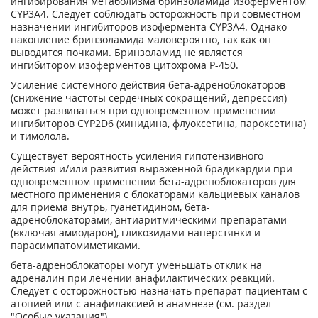
ингибирования метаболизма бринзоламида изоферментом
CYP3A4. Следует соблюдать осторожность при совместном
назначении ингибиторов изофермента CYP3A4. Однако
накопление бринзоламида маловероятно, так как он
выводится почками. Бринзоламид не является
ингибитором изоферментов цитохрома Р-450.
Усиление системного действия бета-адреноблокаторов
(снижение частоты сердечных сокращений, депрессия)
может развиваться при одновременном применении
ингибиторов CYP2D6 (хинидина, флуоксетина, пароксетина)
и тимолола.
Существует вероятность усиления гипотензивного
действия и/или развития выраженной брадикардии при
одновременном применении бета-адреноблокаторов для
местного применения с блокаторами кальциевых каналов
для приема внутрь, гуанетидином, бета-
адреноблокаторами, антиаритмическими препаратами
(включая амиодарон), гликозидами наперстянки и
парасимпатомиметиками.
бета-адреноблокаторы могут уменьшать отклик на
адреналин при лечении анафилактических реакций.
Следует с осторожностью назначать препарат пациентам с
атопией или с анафилаксией в анамнезе (см. раздел
"Особые указания"),