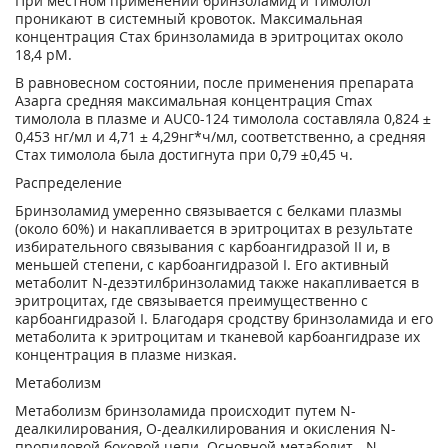
При местном применении бринзоламид и тимолол
проникают в системный кровоток. Максимальная
концентрация Стах бринзоламида в эритроцитах около
18,4 рМ.
В равновесном состоянии, после применения препарата
Азарга средняя максимальная концентрация Сmах
тимолола в плазме и AUC0-124 тимолола составляла 0,824 ±
0,453 нг/мл и 4,71 ± 4,29нг*ч/мл, соответственно, а средняя
Стах тимолола была достигнута при 0,79 ±0,45 ч.
Распределение
Бринзоламид умеренно связывается с белками плазмы
(около 60%) и накапливается в эритроцитах в результате
избирательного связывания с карбоангидразой II и, в
меньшей степени, с карбоангидразой I. Его активный
метаболит N-дезэтилбринзоламид также накапливается в
эритроцитах, где связывается преимущественно с
карбоангидразой I. Благодаря сродству бринзоламида и его
метаболита к эритроцитам и тканевой карбоангидразе их
концентрация в плазме низкая.
Метаболизм
Метаболизм бринзоламида происходит путем N-
деалкилирования, О-деалкилирования и окисления N-
пропиловой боковой цепи. Основной метаболит - N-