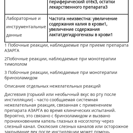
периферический отёк
3
, остатки
лекарственного препарата
3
Лабораторные и
Частота неизвестна: увеличение
содержания калия в крови1,
инструментальные
увеличение содержания
лактатдегидрогеназы в крови
1
данные
1
Побочные реакции, наблюдаемые при приеме препарата
АЗАРГА
2
Побочные реакции, наблюдаемые при монотерапии
тимололом
3
Побочные реакции, наблюдаемые при монотерапии
бринзоламидом
Описание отдельных нежелательных реакций
Дисгевзия (горький или необычный вкус во рту после
инстилляции) - часто сообщаемая системная
нежелательная реакция, связанная с применением
препарата АЗАРГА во время клинических испытаний.
Вероятно, это связано с бринзоламидом и вызвано
проникновением капель глазных в носоглотку через
слезный канал. Окклюзия слезных каналов или осторожное
закрывание век после инстилляции может помочь