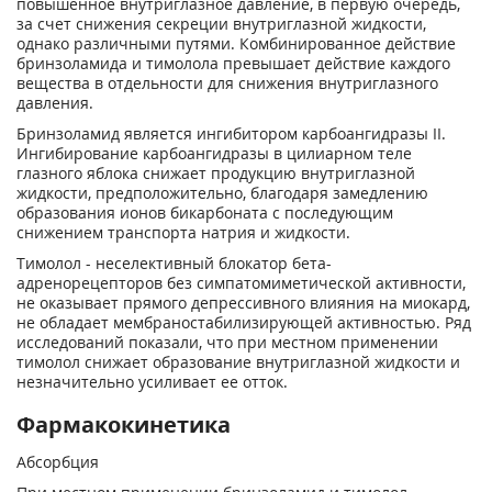
повышенное внутриглазное давление, в первую очередь,
за счет снижения секреции внутриглазной жидкости,
однако различными путями. Комбинированное действие
бринзоламида и тимолола превышает действие каждого
вещества в отдельности для снижения внутриглазного
давления.
Бринзоламид является ингибитором карбоангидразы II.
Ингибирование карбоангидразы в цилиарном теле
глазного яблока снижает продукцию внутриглазной
жидкости, предположительно, благодаря замедлению
образования ионов бикарбоната с последующим
снижением транспорта натрия и жидкости.
Тимолол - неселективный блокатор бета-
адренорецепторов без симпатомиметической активности,
не оказывает прямого депрессивного влияния на миокард,
не обладает мембраностабилизирующей активностью. Ряд
исследований показали, что при местном применении
тимолол снижает образование внутриглазной жидкости и
незначительно усиливает ее отток.
Фармакокинетика
Абсорбция