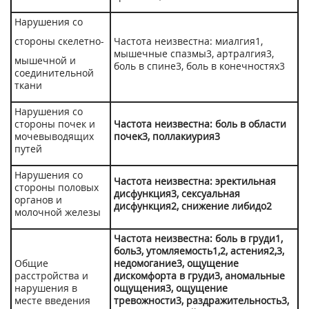
Нарушения со
стороны скелетно-
Частота неизвестна: миалгия
1
,
мышечные спазмы
3
, артралгия
3
,
мышечной и
боль в спине
3
, боль в конечностях
3
соединительной
ткани
Нарушения со
стороны почек и
Частота неизвестна: боль в области
мочевыводящих
почек
3
, поллакиурия
3
путей
Нарушения со
Частота неизвестна: эректильная
стороны половых
дисфункция
3
, сексуальная
органов и
дисфункция
2
, снижение либидо
2
молочной железы
Частота неизвестна: боль в груди
1
,
боль
3
, утомляемость
1,
2
, астения
2,3
,
Общие
недомогание
3
, ощущение
расстройства и
дискомфорта в груди
3
, аномальные
нарушения в
ощущения
3
, ощущение
месте введения
тревожности
3
, раздражительность
3
,