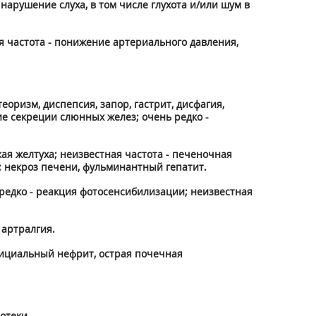
 нарушение слуха, в том числе глухота и/или шум в
я частота - понижение артериального давления,
еоризм, диспепсия, запор, гастрит, дисфагия,
ие секреции слюнных желез; очень редко -
ая желтуха; неизвестная частота - печеночная
; некроз печени, фульминантный гепатит.
; редко - реакция фотосенсибилизации; неизвестная
 артралгия.
стициальный нефрит, острая почечная
отеки.