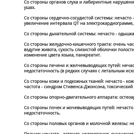
Со стороны органов слуха и лабиринтные нарушения: 
ушах.
Со стороны сердечно-сосудистой системы: нечасто 
увеличение интервала QT на электрокардиограмме, 
Со стороны дыхательной системы: нечасто - одышка
Со стороны желудочно-кишечного тракта: очень часто 
вздутие живота, сухость слизистой оболочки полост
изменение цвета языка, панкреатит.
Со стороны печени и желчевыводящих путей: нечаст
недостаточность (в редких случаях с летальным ис
Со стороны кожи и подкожных тканей: нечасто - кож
частота - синдром Стивенса-Джонсона, токсически
Со стороны опорно-двигательного аппарата: остеоарт
Со стороны почек и мочевыводящих путей: нечасто -
недостаточность.
Со стороны половых органов и молочной железы: не
Прочие: нечасто - астения, недомогание, ощущение у