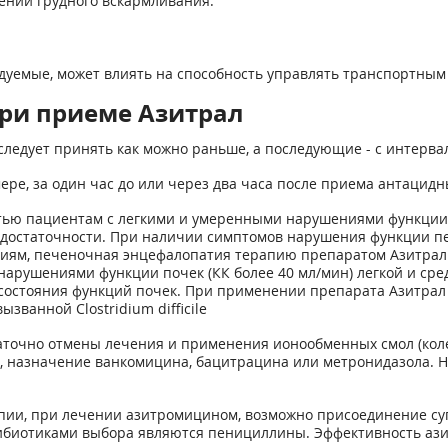
ении грудного вскармливания.
уемые, может влиять на способность управлять транспортным
ри приеме Азитрал
ледует принять как можно раньше, а последующие - с интервал
ере, за один час до или через два часа после приема антацид
стью пациентам с легкими и умеренными нарушениями функции
достаточности. При наличии симптомов нарушения функции печ
ениям, печеночная энцефалопатия терапию препаратом Азитрал 
 нарушениями функции почек (КК более 40 мл/мин) легкой и ср
состояния функций почек. При применении препарата Азитрал к
ванной Clostridium difficile
таточно отмены лечения и применения ионообменных смол (коле
а, назначение ванкомицина, бацитрацина или метронидазола. Н
пии, при лечении азитромицином, возможно присоединение супе
нтибиотиками выбора являются пенициллины. Эффективность а