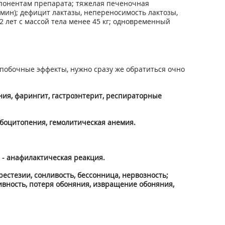
мпонентам препарата; тяжелая печеночная
/мин); дефицит лактазы, непереносимость лактозы,
2 лет с массой тела менее 45 кг; одновременный
побочные эффекты, нужно сразу же обратиться очно
ния, фарингит, гастроэнтерит, респираторные
мбоцитопения, гемолитическая анемия.
 - анафилактическая реакция.
естезии, сонливость, бессонница, нервозность;
ктивность, потеря обоняния, извращение обоняния,