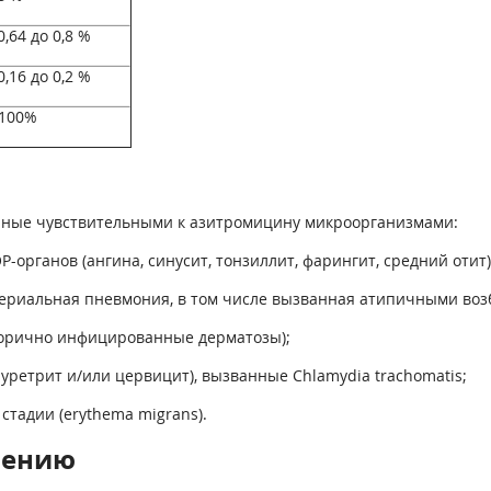
0,64 до 0,8 %
0,16 до 0,2 %
 100%
нные чувствительными к азитромицину микроорганизмами:
органов (ангина, синусит, тонзиллит, фарингит, средний отит)
ериальная пневмония, в том числе вызванная атипичными возб
вторично инфицированные дерматозы);
ретрит и/или цервицит), вызванные Chlamydia trachomatis;
стадии (erythema migrans).
нению