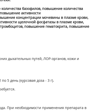
 количества базофилов, повышение количества
- повышение активности
вышение концентрации мочевины в плазме крови,
ктивности щелочной фосфатазы в плазме крови,
 тромбоцитов, повышение гематокрита, повышение
жних дыхательных путей, ЛОР-органов, кожи и
о 5 день (курсовая доза - 3 г).
ебуется.
ода. При необходимости применения препарата в