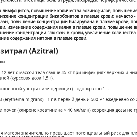
а лимфоцитов, повышение количества эозинофилов, повышение
ижение концентрации бикарбонатов в плазме крови; нечасто 
зы, повышение концентрации билирубина в плазме крови, по
и, изменение содержания калия в плазме крови, повышение а
шение концентрации глюкозы в крови, увеличение количества
ение содержания натрия в плазме крови.
итрал (Azitral)
ки.
12 лет с массой тела свыше 45 кг при инфекциях верхних и ни
ней (курсовая доза 1,5 г).
жненный уретрит или цервицит) - однократно 1 г.
erythema migrans) - 1 г в первый день и 500 мг ежедневно со 2 п
почек (клиренс креатинина > 40 мл/мин) коррекция дозы не тр
ля матери значительно превышает потенциальный риск для пл