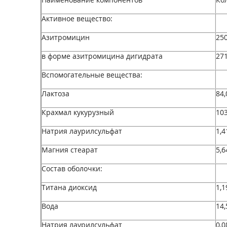
Активное вещество:
Азитромицин
250
в форме азитромицина дигидрата
271
Вспомогательные вещества:
Лактоза
84,
Крахмал кукурузный
103
Натрия лаурилсульфат
1,4
Магния стеарат
5,6
Состав оболочки:
Титана диоксид
1,
Вода
14,
Натрия лаурилсульфат
0,0