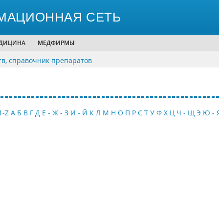
МАЦИОННАЯ СЕТЬ
ЕДИЦИНА
МЕДФИРМЫ
тв, справочник препаратов
1-Z
А
Б
В
Г
Д
Е - Ж - З
И - Й
К
Л
М
Н
О
П
Р
С
Т
У
Ф
Х
Ц
Ч - Щ
Э
Ю - 