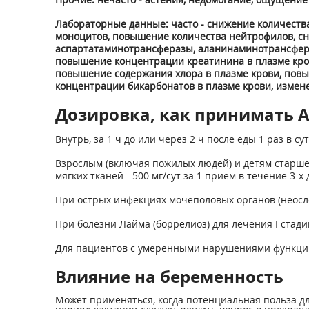
Лабораторные данные: часто - снижение количеств
моноцитов, повышение количества нейтрофилов, сн
аспартатаминотрансферазы, аланинаминотрансфера
повышение концентрации креатинина в плазме кров
повышение содержания хлора в плазме крови, повы
концентрации бикарбонатов в плазме крови, измен
Дозировка, как принимать Аз
Внутрь, за 1 ч до или через 2 ч после еды 1 раз в сут
Взрослым (включая пожилых людей) и детям старше 
мягких тканей - 500 мг/сут за 1 прием в течение 3-х д
При острых инфекциях мочеполовых органов (неосло
При болезни Лайма (боррелиоз) для лечения I стадии (
Для пациентов с умеренными нарушениями функции 
Влияние на беременность
Может применяться, когда потенциальная польза д