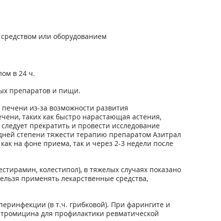
 средством или оборудованием
ом в 24 ч.
ных препаратов и пищи.
 печени из-за возможности развития
ени, таких как быстро нарастающая астения,
следует прекратить и провести исследование
едней степени тяжести терапию препаратом Азитрал
ак на фоне приема, так и через 2-3 недели после
стирамин, колестипол), в тяжелых случаях показано
ельзя применять лекарственные средства,
ринфекции (в т.ч. грибковой). При фарингите и
зитромицина для профилактики ревматической