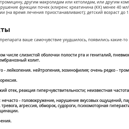
тромицину, другим макролидам или кетолидам, или другим ко
арушение функции почек (клиренс креатинина (КК) менее 40 мл
и (на время лечения приостанавливают); детский возраст до 1
кты
препарата ваше самочувствие ухудшилось, появились какие-то 
том числе слизистой оболочки полости рта и гениталий, пневмо
мембранозный колит.
о - лейкопения. нейтропения, эозинофилия; очень редко - тро
орексия.
кий отек, реакция гиперчувствительности; неизвестная частота
; нечасто - головокружение, нарушение вкусовых ощущений, пар
, тревога, агрессия, обморок, судороги, психомоторная гипера
юцинации.
рения.