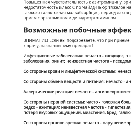
Повышенная чувствительность к азитромицину, эри
недостаточность (класс С по Чайлд-Пью); тяжелое н
глюкозо-галактозная мальабсорбция; период лактаци
прием с эрготамином и дигидроэрготамином.
Возможные побочные эффе
ВНИМАНИЕ! Если вы подозреваете, что при приеме 
к врачу, назначившему препарат!
Инфекционные заболевания: нечасто - кандидоз, в 
заболевания, ринит; неизвестная частота - псевдо
Со стороны крови и лимфатической системы: нечаст
Со стороны обмена веществ и питания: нечасто - ан
Аллергические реакции: нечасто - ангионевротичес
Со стороны нервной системы: часто - головная боль
редко - ажитация; неизвестная частота - гипестезия
потеря вкусовых ощущений, миастения, бред, галл
Со стороны органов зрения: нечасто - нарушение з