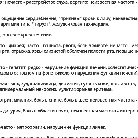
нечасто - расстройство слуха, вертиго; неизвестная частота -
- ощущение сердцебиения, "приливы" крови к лицу; неизвестна
аритмия типа "пируэт", желудочковая тахикардия.
, носовое кровотечение.
- диарея; часто - тошнота, рвота, боль в животе; нечасто - мет
и рта, отрыжка, язвы слизистой оболочки полости рта, повышен
о - гепатит; редко - нарушение функции печени, холестатическ
ходом в основном на фоне тяжелого нарушения функции печени)
ная сыпь, зуд, крапивница, дерматит, сухость кожи, потливость
й эпидермальный некролиз, мультиформная эритема.
рит, миалгия, боль в спине, боль в шее; неизвестная частота -
 дизурия, боль в области почек; неизвестная частота - интер
часто - метроррагии, нарушение функции яичек.
сталости, отек лица, боль в груди, лихорадка, периферические 