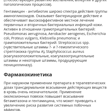
патологических процессов).
Гентамицин - антибиотик широко спектра действия группы
аминогликозидов. Оказывает бактерицидное действие и
обеспечивает высокоэффективное местное лечение
первичных и вторичных бактериальных инфекций кожи.
Активен в отношении грамотрицательных бактерий:
Pseudomonas aeruginosa, Aerobacter aerogenes, Escherichia
coli, Proteus vulgaris, Klebsiella pneumonia; и
грамположительных бактерий: Streptococcus spp.
(чувствительные штаммы ?- и ?-гемолитического
стрептококка группы A), Staphylococcus aureus
(коагулазоположительные, коагулазоотрицательные
штаммы и некоторые штаммы, продуцирующие
пенициллиназу).
Фармакокинетика
При наружном применении препарата в терапевтических
дозах трансдермальное всасывание действующих веществ
в кровь очень незначительное. Применение
окклюзионных повязок повышает всасывание
бетаметазона и гентамицина, что может приводить к
увеличению риска развития системных побочных
эффектов.