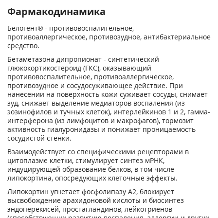
Фармакодинамика
Белогент® - противовоспалительное,
противоаллергическое, противозудное, антибактериальное
средство.
Бетаметазона дипропионат - синтетический
глюкокортикостероид (ГКС), оказывающий
противовоспалительное, противоаллергическое,
противозудное и сосудосуживающее действие. При
нанесении на поверхность кожи суживает сосуды, снимает
зуд, снижает выделение медиаторов воспаления (из
эозинофилов и тучных клеток), интерлейкинов 1 и 2, гамма-
интерферона (из лимфоцитов и макрофагов), тормозит
активность гиалуронидазы и понижает проницаемость
сосудистой стенки.
Взаимодействует со специфическими рецепторами в
цитоплазме клетки, стимулирует синтез мРНК,
индуцирующей образование белков, в том числе
липокортина, опосредующих клеточные эффекты.
Липокортин угнетает фосфолипазу А
2
, блокирует
высвобождение арахидоновой кислоты и биосинтез
эндоперекисей, простагландинов, лейкотриенов
(способствующих развитию воспаления, аллергии и других