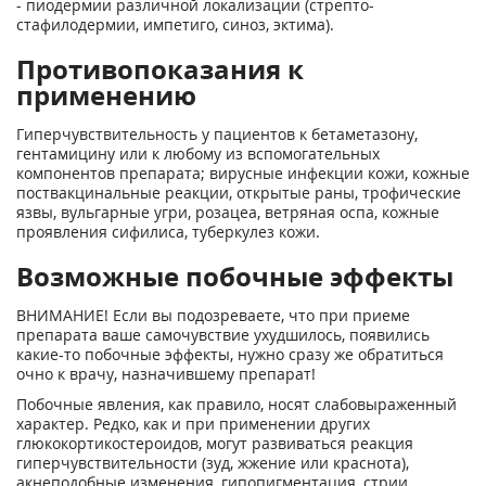
- пиодермии различной локализации (стрепто-
стафилодермии, импетиго, синоз, эктима).
Противопоказания к
применению
Гиперчувствительность у пациентов к бетаметазону,
гентамицину или к любому из вспомогательных
компонентов препарата; вирусные инфекции кожи, кожные
поствакцинальные реакции, открытые раны, трофические
язвы, вульгарные угри, розацеа, ветряная оспа, кожные
проявления сифилиса, туберкулез кожи.
Возможные побочные эффекты
ВНИМАНИЕ! Если вы подозреваете, что при приеме
препарата ваше самочувствие ухудшилось, появились
какие-то побочные эффекты, нужно сразу же обратиться
очно к врачу, назначившему препарат!
Побочные явления, как правило, носят слабовыраженный
характер. Редко, как и при применении других
глюкокортикостероидов, могут развиваться реакция
гиперчувствительности (зуд, жжение или краснота),
акнеподобные изменения, гипопигментация, стрии,