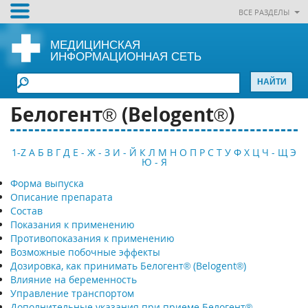
ВСЕ РАЗДЕЛЫ
МЕДИЦИНСКАЯ
ИНФОРМАЦИОННАЯ СЕТЬ
Белогент® (Belogent®)
1-Z
А
Б
В
Г
Д
Е - Ж - З
И - Й
К
Л
М
Н
О
П
Р
С
Т
У
Ф
Х
Ц
Ч - Щ
Э
Ю - Я
Форма выпуска
Описание препарата
Состав
Показания к применению
Противопоказания к применению
Возможные побочные эффекты
Дозировка, как принимать Белогент® (Belogent®)
Влияние на беременность
Управление транспортом
Дополнительные указания при приеме Белогент®