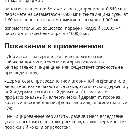
1 г мази содержит:
активное вещество: бетаметазона дипро­пионат 0,640 мг в
пересчете на бетаметазон 0,500 мг и гентамицина сульфат
1,66 мг в пересчете на гентамицин основание 1,000 мг;
вспомогательные вещества: пара­фин жидкий 50,000 мг,
парафин мягкий белый q.s. до 1000,0 мг.
Показания к применению
- Дерматозы, аллергические и воспалительные
заболевания кожи, течение которых осложнено
бактериальной инфекцией или существует опасность ее
присоединения;
- дерматозы с присоединением вторичной инфекции или
вероятностью ее развития: экзема, атопический дерматит,
нейродермит, контактный дерматит (в том числе
профессиональный), аллергический дерматит, псориаз,
красный плоский лишай, флебатодермия, аногенитальный
зуд;
- инфицированные дерматиты, развившиеся вследствие
укусов насекомых, чесотки, расчесов, ссадин, термических
поражений кожи и опрелостей;