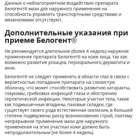
Данные о неблагоприятном воздействии препарата
Белогент® мази для наружного применения на
способность управлять транспортными средствами и
механизмами отсутствуют.
Дополнительные указания при
приеме Белогент®
Не рекомендуется длительное (более 4 недель) наружное
применение препарата Белогент® на коже лица, так как
возможно развитие розацеа, периорального дерматита и
акне.
Белогент® не следует применять в области глаз в связи с
вероятностью попадания препарата на слизистую
оболочку, что может способствовать развитию катаракты,
глаукомы, грибковых инфекций глаза и обострению
герпетической инфекции. Некоторые участки тела, такие
как подмышечные впадины, паховые складки, где
существует своего рода естественная окклюзия, в большей
степени подвержены риску возникновения стрий, поэтому
непрерывное применение мази для наружного
применения на этих участках кожи должно быть
непродолжительным (не более 4 недель).