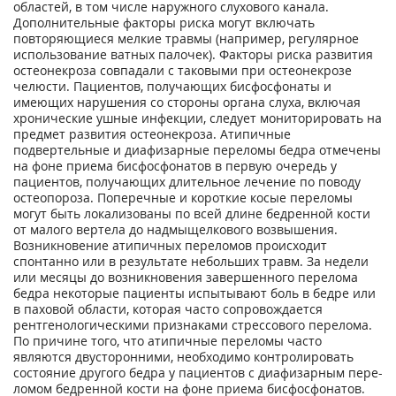
областей, в том числе наружного слухо­вого канала.
Дополнительные факторы риска могут включать
повторяющиеся мелкие травмы (например, регулярное
использование ватных палочек). Факторы риска развития
остеонекроза совпадали с таковыми при остеонекрозе
челюсти. Па­циентов, получающих бисфосфонаты и
имеющих нарушения со стороны органа слуха, включая
хронические ушные ин­фекции, следует мониторировать на
предмет развития остеонекроза. Атипичные
подвертельные и диафизарные переломы бедра отмечены
на фоне приема бисфосфонатов в первую очередь у
пациентов, получающих длительное ле­чение по поводу
остеопороза. Попереч­ные и короткие косые переломы
могут быть локализованы по всей длине бед­ренной кости
от малого вертела до надмыщелкового возвышения.
Возникно­вение атипичных переломов происходит
спонтанно или в результате небольших травм. За недели
или месяцы до возник­новения завершенного перелома
бедра некоторые пациенты испытывают боль в бедре или
в паховой области, которая ча­сто сопровождается
рентгенологическими признаками стрессового перелома.
По причине того, что атипичные переломы часто
являются двусторонними, необхо­димо контролировать
состояние другого бедра у пациентов с диафизарным пере­
ломом бедренной кости на фоне приема бисфосфонатов.