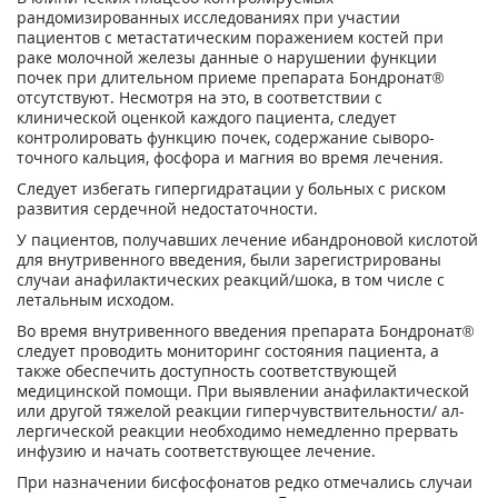
рандомизированных исследованиях при участии
пациентов с метастатическим по­ражением костей при
раке молочной же­лезы данные о нарушении функции
почек при длительном приеме препарата Бондронат®
отсутствуют. Несмотря на это, в соответствии с
клинической оценкой каждого пациента, следует
контролиро­вать функцию почек, содержание сыворо­
точного кальция, фосфора и магния во время лечения.
Следует избегать гипергидратации у больных с риском
развития сердечной недостаточности.
У пациентов, получавших лечение ибандроновой кислотой
для внутривенного введения, были зарегистрированы
случаи анафилактических реакций/шока, в том числе с
летальным исходом.
Во время внутривенного введения препарата Бондронат®
следует проводить мониторинг состояния пациента, а
также обеспечить доступность соответствую­щей
медицинской помощи. При выявле­нии анафилактической
или другой тяже­лой реакции гиперчувствительности/ ал­
лергической реакции необходимо немед­ленно прервать
инфузию и начать соот­ветствующее лечение.
При назначении бисфосфонатов редко отмечались случаи