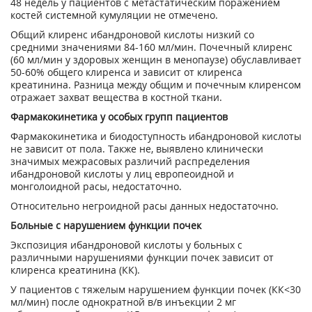
48 недель у пациентов с метастатическим пораже­нием
костей системной кумуляции не отмечено.
Общий клиренс ибандроновой кислоты низкий со
средними значениями 84-160 мл/мин. Почечный клиренс
(60 мл/мин у здоровых женщин в менопаузе) обуславливает
50-60% общего клиренса и зависит от клиренса
креатинина. Разница между общим и почечным клиренсом
отражает захват вещества в костной ткани.
Фармакокинетика у особых групп пациентов
Фармакокинетика и биодоступность ибандроновой кислоты
не зависит от пола. Также не, выявлено клинически
значимых межрасовых различий распределения
ибандроновой ки­слоты у лиц европеоидной и
монголоидной расы, недостаточно.
Относительно негроидной расы данных недостаточно.
Больные с нарушением функции почек
Экспозиция ибандроновой кислоты у больных с
различными нарушениями функции по­чек зависит от
клиренса креатинина (КК).
У пациентов с тяжелым нарушением функции почек (КК<30
мл/мин) после однократной в/в инъекции 2 мг