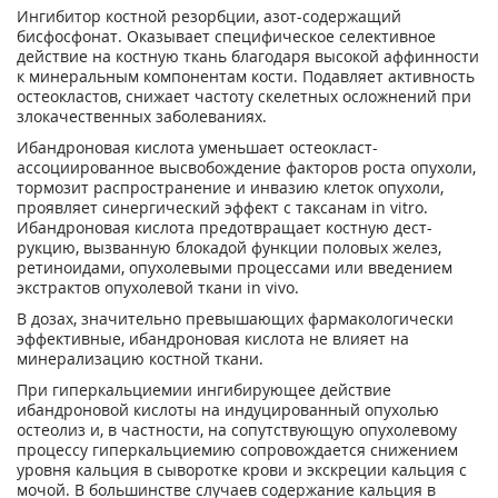
Ингибитор костной резорбции, азот-содержащий
бисфосфонат. Оказывает специфическое селективное
действие на костную ткань благодаря высокой аффинности
к минеральным компонентам кости. Подавляет активность
остеокластов, снижает частоту скелетных ос­ложнений при
злокачественных заболеваниях.
Ибандроновая кислота уменьшает остеокласт-
ассоциированное высвобождение факторов роста опухоли,
тормозит распространение и инвазию клеток опухоли,
проявляет синергический эффект с таксанам in vitro.
Ибандроновая кислота предотвращает костную дест­
рукцию, вызванную блокадой функции половых желез,
ретиноидами, опухолевыми про­цессами или введением
экстрактов опухолевой ткани in vivo.
В дозах, значительно превышающих фармакологически
эффективные, ибандроновая ки­слота не влияет на
минерализацию костной ткани.
При гиперкальциемии ингибирующее действие
ибандроновой кислоты на индуцированный опухолью
остеолиз и, в частности, на сопутствующую опухолевому
процессу гиперкальциемию сопровождается снижением
уровня кальция в сыворотке крови и экскреции кальция с
мочой. В большинстве случаев содержание кальция в