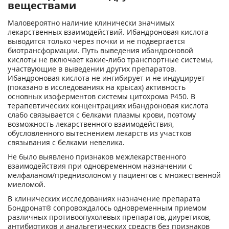
веществами
Маловероятно наличие клинически значимых
лекарственных взаимодействий. Ибандроновая кислота
выводится только через почки и не подвергается
биотрансформации. Путь выведения ибандроновой
кислоты не включает какие-либо транспортные системы,
участвующие в выведении других препаратов.
Ибандроновая кислота не ингибирует и не инду­цирует
(показано в исследованиях на крысах) активность
основных изоферментов системы цитохрома Р450. В
терапевтических концентрациях ибандроновая кислота
слабо связывается с белками плазмы крови, поэтому
возможность лекарственного взаимодействия,
обусловленного вытеснением лекарств из участков
связывания с белками невелика.
Не было выявлено признаков межлекарственного
взаимодействия при одновременном на­значении с
мелфаланом/преднизолоном у пациентов с множественной
миеломой.
В клинических исследованиях назначение препарата
Бондронат® сопровождалось одно­временным приемом
различных противоопухолевых препаратов, диуретиков,
антибиоти­ков и анальгетических средств без признаков