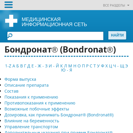
ВСЕ РАЗДЕЛЫ
МЕДИЦИНСКАЯ
ИНФОРМАЦИОННАЯ СЕТЬ
Бондронат® (Bondronat®)
1-Z
А
Б
В
Г
Д
Е - Ж - З
И - Й
К
Л
М
Н
О
П
Р
С
Т
У
Ф
Х
Ц
Ч - Щ
Э
Ю - Я
Форма выпуска
Описание препарата
Состав
Показания к применению
Противопоказания к применению
Возможные побочные эффекты
Дозировка, как принимать Бондронат® (Bondronat®)
Влияние на беременность
Управление транспортом
Дополнительные указания при приеме Бондронат®