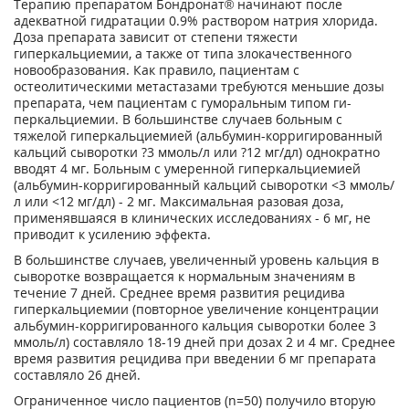
Терапию препаратом Бондронат® начинают после
адекватной гидратации 0.9% раствором натрия хлорида.
Доза препарата зависит от степени тяжести
гиперкальциемии, а также от типа злокачественного
новообразования. Как правило, пациентам с
остеолитическими ме­тастазами требуются меньшие дозы
препарата, чем пациентам с гуморальным типом ги­
перкальциемии. В большинстве случаев больным с
тяжелой гиперкальциемией (альбумин-корригированный
кальций сыворотки ?3 ммоль/л или ?12 мг/дл) однократно
вводят 4 мг. Больным с умеренной гиперкальциемией
(альбумин-корригированный кальций сыворотки <3 ммоль/
л или <12 мг/дл) - 2 мг. Максимальная разовая доза,
применявшаяся в клиниче­ских исследованиях - 6 мг, не
приводит к усилению эффекта.
В большинстве случаев, увеличенный уровень кальция в
сыворотке возвращается к нормальным значениям в
течение 7 дней. Среднее время развития рецидива
гиперкальциемии (повторное увеличение концентрации
альбумин-корригированного кальция сыворотки более 3
ммоль/л) составляло 18-19 дней при дозах 2 и 4 мг. Среднее
время развития рециди­ва при введении б мг препарата
составляло 26 дней.
Ограниченное число пациентов (n=50) получило вторую