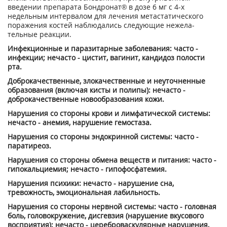
введении препарата Бондронат® в до­зе 6 мг с 4-х
недельным интервалом для лечения метастатического
поражения ко­стей наблюдались следующие нежела­
тельные реакции.
Инфекционные и паразитарные заболе­вания: часто -
инфекции; нечасто - ци­стит, вагинит, кандидоз полости
рта.
Доброкачественные, злокачественные и неуточненные
образования (включая ки­сты и полипы): нечасто -
доброкаче­ственные новообразования кожи.
Нарушения со стороны крови и лимфа­тической системы:
нечасто - анемия, нарушение гемостаза.
Нарушения со стороны эндокринной си­стемы: часто -
паратиреоз.
Нарушения со стороны обмена веществ и питания: часто -
гипокальциемия; неча­сто - гипофосфатемия.
Нарушения психики: нечасто - нарушение сна,
тревожность, эмоциональная лабиль­ность.
Нарушения со стороны нервной систе­мы: часто - головная
боль, головокруже­ние, дисгевзия (нарушение вкусового
восприятия); нечасто - цереброваскуляр­ные нарушения,