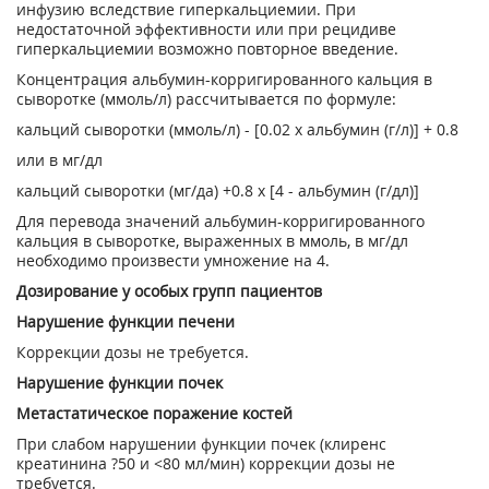
инфузию вследствие гиперкальциемии. При
недостаточной эффективности или при рецидиве
гиперкальциемии возможно повторное введение.
Концентрация альбумин-корригированного кальция в
сыворотке (ммоль/л) рассчитывает­ся по формуле:
кальций сыворотки (ммоль/л) - [0.02 х альбумин (г/л)] + 0.8
или в мг/дл
кальций сыворотки (мг/да) +0.8 х [4 - альбумин (г/дл)]
Для перевода значений альбумин-корригированного
кальция в сыворотке, выраженных в ммоль, в мг/дл
необходимо произвести умножение на 4.
Дозирование у особых групп пациентов
Нарушение функции печени
Коррекции дозы не требуется.
Нарушение функции почек
Метастатическое поражение костей
При слабом нарушении функции почек (клиренс
креатинина ?50 и <80 мл/мин) коррекции дозы не
требуется.