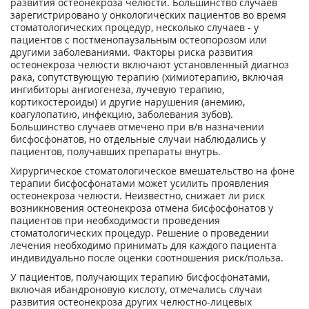
развития остеонекроза челюсти. Большинство случаев
зареги­стрировано у онкологических пациентов во время
стоматологических процедур, несколько случаев - у
пациентов с постменопаузальным остеопорозом или
другими заболеваниями. Факторы риска развития
остеонекроза челюсти включают установленный диагноз
рака, сопутствующую терапию (химиотерапию, включая
ингибиторы ангиогенеза, лучевую тера­пию,
кортикостероиды) и другие наруше­ния (анемию,
коагулопатию, инфекцию, заболевания зубов).
Большинство случаев отмечено при в/в назначении
бисфосфонатов, но отдельные случаи наблюдались у
пациентов, получавших препараты внутрь.
Хирургическое стоматологическое вме­шательство на фоне
терапии бисфосфонатами может усилить проявления
остео­некроза челюсти. Неизвестно, снижает ли риск
возникновения остеонекроза отмена бисфосфонатов у
пациентов при необхо­димости проведения
стоматологических процедур. Решение о проведении
лечения необходимо принимать для каждого па­циента
индивидуально после оценки со­отношения риск/польза.
У пациентов, получающих терапию бисфосфонатами,
включая ибандроновую кислоту, отмечались случаи
развития остеонекроза других челюстно-лицевых