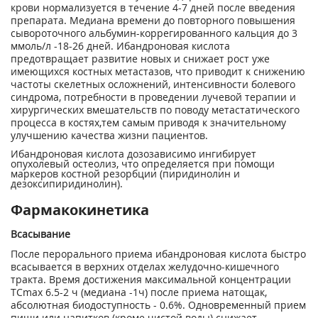
крови нормализуется в течение 4-7 дней после введения
препарата. Медиана времени до повторного повышения
сывороточного альбумин-коррегированного кальция до 3
ммоль/л -18-26 дней. Ибандроновая кислота
предотвращает развитие новых и снижает рост уже
имеющихся костных метастазов, что приводит к снижению
частоты скелетных осложнений, интенсив­ности болевого
синдрома, потребности в проведении лучевой терапии и
хирургических вмешательств по поводу метастатического
процесса в костях,
тем самым приводя к значи­тельному
улучшению качества жизни пациентов.
Ибандроновая кислота дозозависимо ингибирует
опухолевый остеолиз, что определяется при помощи
маркеров костной резорбции (пиридинолин и
дезоксипиридинолин).
Фармакокинетика
Всасывание
После перорального приема ибандроновая кислота быстро
всасывается в верхних отделах желудочно-кишечного
тракта. Время достижения максимальной концентрации
ТС
m
ах
6.5-2 ч (медиана -1ч) после приема натощак,
абсолютная биодоступность - 0.6%. Одновременный прием
пищи или напитков (кроме чистой воды) снижает