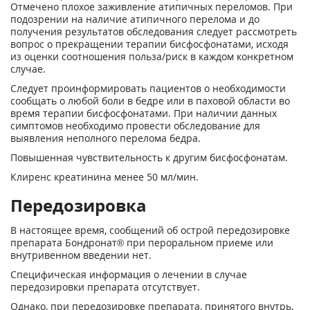
Отмечено плохое зажив­ление атипичных переломов. При
подо­зрении на наличие атипичного перелома и до
получения результатов обследования следует рассмотреть
вопрос о прекраще­нии терапии бисфосфонатами, исходя
из оценки соотношения польза/риск в каж­дом конкретном
случае.
Следует проинформировать пациентов о необходимости
сообщать о любой боли в бедре или в паховой области во
время те­рапии бисфосфонатами. При наличии данных
симптомов необходимо провести обследование для
выявления неполного перелома бедра.
Повышенная чувствительность к другим бисфосфонатам.
Клиренс креатинина менее 50 мл/мин.
Передозировка
В настоящее время, сообщений об острой передозировке
препарата Бондронат® при пероральном приеме или
внутривенном введении нет.
Специфическая информация о лечении в случае
передозировки препарата отсутствует.
Однако, при передозировке препарата, принятого внутрь,