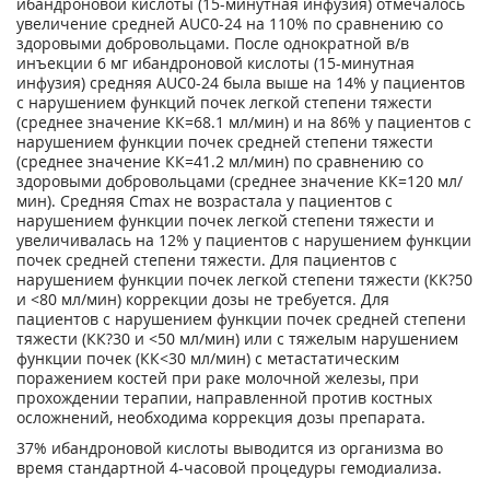
ибандроновой кислоты (15-минутная инфузия) отмечалось
увеличение средней AUC
0-24
на 110% по сравнению со
здоровыми добровольцами. После однократной в/в
инъекции 6 мг ибандроновой кислоты (15-минутная
инфузия) средняя AUC
0-24
была выше на 14% у пациентов
с нарушением функций почек легкой степени тяжести
(среднее значение КК=68.1 мл/мин) и на 86% у пациентов с
нарушением функции почек средней степени тяжести
(среднее значение КК=41.2 мл/мин) по сравне­нию со
здоровыми добровольцами (среднее значение КК=120 мл/
мин). Средняя С
m
ах
не возрастала у пациентов с
нарушением функции почек легкой степени тяжести и
увеличи­валась на 12% у пациентов с нарушением функции
почек средней степени тяжести. Для пациентов с
нарушением функции почек легкой степени тяжести (КК?50
и <80 мл/мин) коррекции дозы не требуется. Для
пациентов с нарушением функции почек средней сте­пени
тяжести (КК?30 и <50 мл/мин) или с тяжелым нарушением
функции почек (КК<30 мл/мин) с метастатическим
поражением костей при раке молочной железы, при
прохож­дении терапии, направленной против костных
осложнений, необходима коррекция дозы препарата.
37% ибандроновой кислоты выводится из организма во
время стандартной 4-часовой про­цедуры гемодиализа.