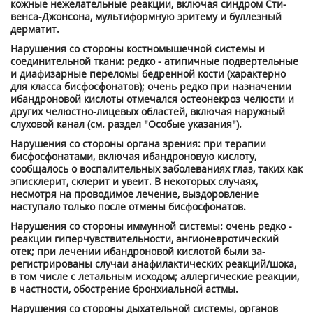
кожные нежела­тельные реакции, включая синдром Сти­
венса-Джонсона, мультиформную эрите­му и буллезный
дерматит.
Нарушения со стороны костно­мышечной системы и
соединительной ткани: редко - атипичные подвертельные
и диафизарные переломы бедренной ко­сти (характерно
для класса бисфосфона­тов); очень редко при назначении
ибанд­роновой кислоты отмечался остеонекроз челюсти и
других челюстно-лицевых об­ластей, включая наружный
слуховой ка­нал (см. раздел "Особые указания").
Нарушения со стороны органа зрения: при терапии
бисфосфонатами, включая ибандроновую кислоту,
сообщалось о воспалительных заболеваниях глаз, таких как
эписклерит, склерит и увеит. В неко­торых случаях,
несмотря на проводимое лечение, выздоровление
наступало только после отмены бисфосфонатов.
Нарушения со стороны иммунной систе­мы: очень редко -
реакции гиперчувстви­тельности, ангионевротический
отек; при лечении ибандроновой кислотой были за­
регистрированы случаи анафилактиче­ских реакций/шока,
в том числе с леталь­ным исходом; аллергические реакции,
в частности, обострение бронхиальной аст­мы.
Нарушения со стороны дыхательной си­стемы, органов