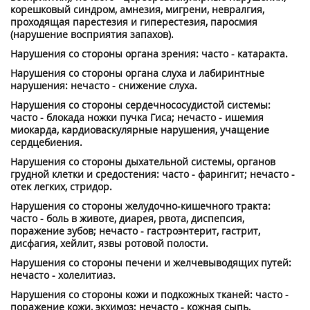
корешковый синдром, амнезия, мигрени, невралгия,
проходящая парестезия и гиперестезия, паросмия
(нарушение восприятия запахов).
Нарушения со стороны органа зрения: часто - катаракта.
Нарушения со стороны органа слуха и лабиринтные
нарушения: нечасто - сни­жение слуха.
Нарушения со стороны сердечно­сосудистой системы:
часто - блокада ножки пучка Гиса; нечасто - ишемия
миокарда, кардиоваскулярные наруше­ния, учащение
сердцебиения.
Нарушения со стороны дыхательной си­стемы, органов
грудной клетки и средо­стения: часто - фарингит; нечасто -
отек легких, стридор.
Нарушения со стороны желудочно-кишечного тракта:
часто - боль в живо­те, диарея, рвота, диспепсия,
поражение зубов; нечасто - гастроэнтерит, гастрит,
дисфагия, хейлит, язвы ротовой полости.
Нарушения со стороны печени и желче­выводящих путей:
нечасто - холелитиаз.
Нарушения со стороны кожи и подкож­ных тканей: часто -
поражение кожи, экхимоз; нечасто - кожная сыпь,