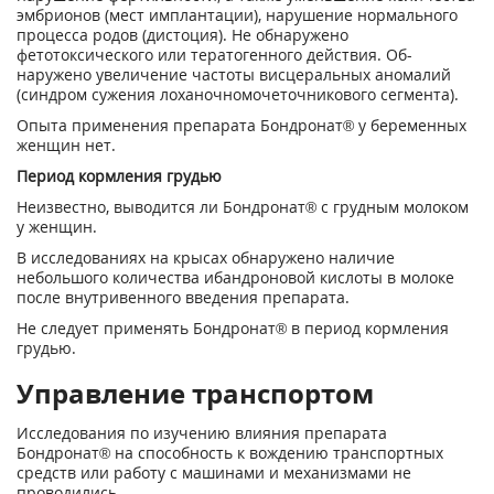
эмбрионов (мест имплантации), нарушение нормального
процес­са родов (дистоция). Не обнаружено
фетотоксического или тератогенного действия. Об­
наружено увеличение частоты висцеральных аномалий
(синдром сужения лоханочно­мочеточникового сегмента).
Опыта применения препарата Бондронат® у беременных
женщин нет.
Период кормления грудью
Неизвестно, выводится ли Бондронат® с грудным молоком
у женщин.
В исследованиях на крысах обнаружено наличие
небольшого количества ибандроновой кислоты в молоке
после внутривенного введения препарата.
Не следует применять Бондронат® в период кормления
грудью.
Управление транспортом
Исследования по изучению влияния препарата
Бондронат® на способность к вождению транспортных
средств или работу с машинами и механизмами не
проводились.