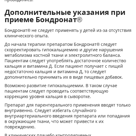
Дополнительные указания при
приеме Бондронат®
Бондронат® не следует применять у детей из-за отсутствия
клинического опыта.
До начала терапии препаратом Бондронат® следует
скорректировать гипокальциемию и другие нарушения
метаболизма костной ткани и электролитного баланса.
Пациентам следует употреблять доста­точное количество
кальция и витамина Д. Если пациент получает с пищей
недоста­точно кальция и витамина Д, то следует
дополнительно принимать их в виде пи­щевых добавок.
Возможно развитие гипокальциемии. В таком случае
пациентам следует прово­дить соответствующую
коррекцию уров­ня кальция в сыворотке.
Препарат для парентерального примене­ния вводят только
внутривенно. Следует избегать случайного
внутриартериально­го введения препарата или попадания
в окружающие ткани, что может привести к их
повреждению.
В клинических плацебо контролируемых