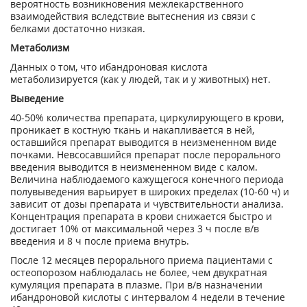
вероятность возникновения межлекарственного
взаимодействия вследствие вытеснения из связи с
белками достаточно низкая.
Метаболизм
Данных о том, что ибандроновая кислота
метаболизируется (как у людей, так и у живот­ных) нет.
Выведение
40-50% количества препарата, циркулирующего в крови,
проникает в костную ткань и на­капливается в ней,
оставшийся препарат выводится в неизмененном виде
почками. Невсосавшийся препарат после перорального
введения выводится в неизмененном виде с калом.
Величина наблюдаемого кажущегося конечного периода
полувыведения варьирует в ши­роких пределах (10-60 ч) и
зависит от дозы препарата и чувствительности анализа.
Кон­центрация препарата в крови снижается быстро и
достигает 10% от максимальной через 3 ч после в/в
введения и 8 ч после приема внутрь.
После 12 месяцев перорального приема пациентами с
остеопорозом наблюдалась не более, чем двукратная
кумуляция препарата в плазме. При в/в назначении
ибандроновой ки­слоты с интервалом 4 недели в течение