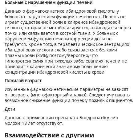
Больные с нарушением функции печени
Данных о фармакокинетике ибандроновой кислоты у
больных с нарушением функции пе­чени нет. Печень не
играет существенной роли в клиренсе ибандроновой
кислоты, которая не метаболизируется, а выводится через
почки или связывается в костной ткани. У больных с
нарушением функции печени коррекции дозы не
требуется. Кроме того, в терапев­тических концентрациях
ибандроновая кислота слабо связывается с белками
плазмы кро­ви (85%), поэтому/вероятно, что
гипопротеинемия при тяжелых заболеваниях печени не
приводит к клинически значимому повышению
концентрации ибандроновой кислоты в крови.
Пожилой возраст
Изученные фармакокинетические параметры не зависят
от возраста (многофакторный анализ). Следует учитывать
возможное снижение функции почек у пожилых пациентов.
Дети
Данные о применении препарата Бондронат® у лиц
моложе 18 лет отсутствуют.
Взаимодействие с другими