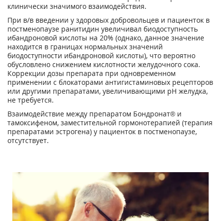
клинически значимого взаимодействия.
При в/в введении у здоровых добровольцев и пациенток в
постменопаузе ранитидин увеличивал биодоступность
ибандроновой кислоты на 20% (однако, данное значение
нахо­дится в границах нормальных значений
биодоступности ибандроновой кислоты), что вероятно
обусловлено снижением кислотности желудочного сока.
Коррекции дозы препара­та при одновременном
применении с блокаторами антигистаминовых рецепторов
или дру­гими препаратами, увеличивающими pH желудка,
не требуется.
Взаимодействие между препаратом Бондронат® и
тамоксифеном, заместительной гормо­нотерапией (терапия
препаратами эстрогена) у пациенток в постменопаузе,
отсутствует.