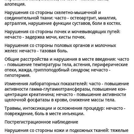
алопеция.
Нарушения со стороны скелетно-мышечной и
соединительной ткани: ча­сто - остеоартрит, миалгия,
артралгия, нарушение функции суставов, боли в ко­стях.
Нарушения со стороны почек и мочевы­водящих путей:
нечасто - задержка мочи, кисты почек.
Нарушения со стороны половых органов и молочных
желез: нечасто - тазовая боль.
Общие расстройства и нарушения в ме­сте введения: часто
- повышение темпе­ратуры тела, астения, периферические
отеки, жажда, гриппоподобный синдром; нечасто -
гипотермия.
Изменения лабораторных показателей: часто - повышение
активности гамма-глутамилтрансферазы, повышение кон­
центрации креатинина; нечасто - повы­шение активности
щелочной фосфатазы в крови, снижение массы тела.
Травмы, интоксикации и осложнения процедур: нечасто -
повреждение, боль в месте инъекции.
Пострегистрационное наблюдение
Нарушения со стороны кожи и подкож­ных тканей: тяжелые