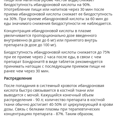
биодоступность ибандроновой кислоты на 90%.
Употребление пищи или напитков через 30 мин после
приема ибандроновой кислоты снижает ее биодоступность
на 30%. При приеме ибандроновой кислоты за 60 мин до
еды значимого снижения биодоступности не наблюдается.
Концентрация ибандроновой кислоты в плазме
увеличивается пропорционально дозе введенного
внутривенно (в дозе до 6 мг) или принятого внутрь
препарата (в дозе до 100 мг).
Биодоступность ибандроновой кислоты снижается до 75%
при ее приеме через 2 часа по­сле еды, в связи с чем
препарат Бондронат® в виде таблеток рекомендуется
принимать на­тощак с последующим приемом пищи не
ранее чем через 30 мин.
Распределение
После попадания в системный кровоток ибандроновая
кислота быстро связывается в костной ткани или
выводится с мочой. Кажущийся конечный объем
распределения - 90 л; количество препарата в костной
ткани обычно достигает 40-50% от циркулирующей в крови
дозы. Связь с белками плазмы при терапевтических
концентрациях препарата - 87%. Таким образом,