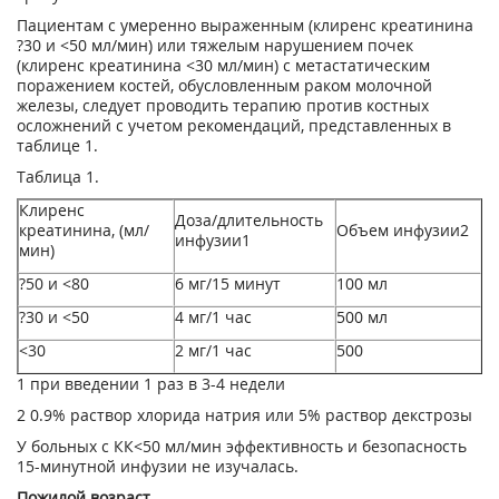
Пациентам с умеренно выраженным (клиренс креатинина
?30 и <50 мл/мин) или тяжелым нарушением почек
(клиренс креатинина <30 мл/мин) с метастатическим
поражением кос­тей, обусловленным раком молочной
железы, следует проводить терапию против костных
осложнений с учетом рекомендаций, представленных в
таблице 1.
Таблица 1.
Клиренс
Доза/длительность
креатинина, (мл/
Объем инфузии
2
инфузии
1
мин)
?50 и <80
6 мг/15 минут
100 мл
?30 и <50
4 мг/1 час
500 мл
<30
2 мг/1 час
500
1
при введении 1 раз в 3-4 недели
2
0.9% раствор хлорида натрия или 5% раствор декстрозы
У больных с КК<50 мл/мин эффективность и безопасность
15-минутной инфузии не изу­чалась.
Пожилой возраст