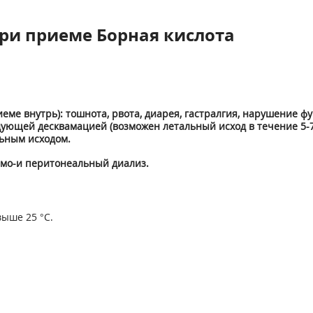
ри приеме Борная кислота
ме внутрь): тошнота, рвота, диарея, гастралгия, нарушение ф
ющей десквамацией (возможен летальный исход в течение 5-7 
льным исходом.
емо-и перитонеальный диализ.
ыше 25 °С.