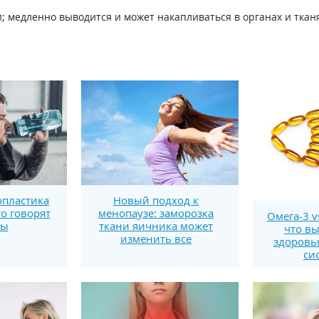
 медленно выводится и может накапливаться в органах и тканях
пластика
Новый подход к
то говорят
менопаузе: заморозка
Омега-3 v
ты
ткани яичника может
что вы
изменить все
здоровь
си