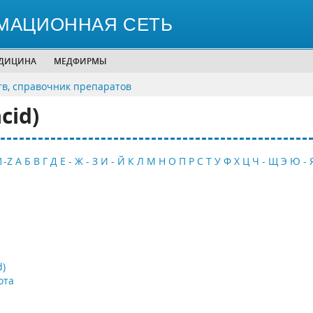
МАЦИОННАЯ СЕТЬ
ЕДИЦИНА
МЕДФИРМЫ
тв, справочник препаратов
cid)
1-Z
А
Б
В
Г
Д
Е - Ж - З
И - Й
К
Л
М
Н
О
П
Р
С
Т
У
Ф
Х
Ц
Ч - Щ
Э
Ю - 
d)
ота