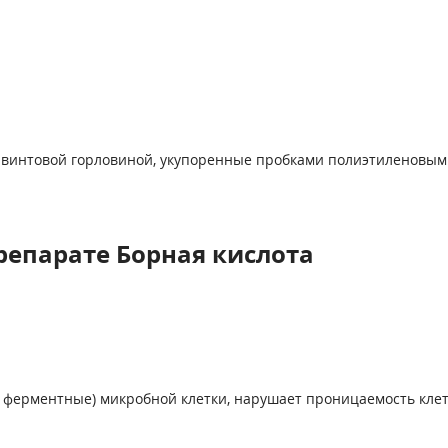
ла с винтовой горловиной, укупоренные пробками полиэтилено
репарате Борная кислота
.ч. ферментные) микробной клетки, нарушает проницаемость кле