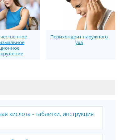
чественное
Перихондрит наружного
измальное
уха
ционное
окружение
ая кислота - таблетки, инструкция