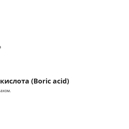
а
ислота (Boric acid)
ахом.