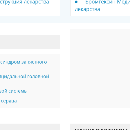
струкция лекарства
Бромгексин Медис
лекарства
 синдром запястного
ицидальной головной
вой системы
 сердца