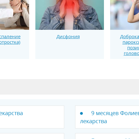
спаление
Дисфония
Доброка
отростка)
парокс
пози
голов
екарства
9 месяцев Фолиев
лекарства