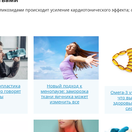
козидами происходит усиление кардиотонического эффекта; с
пластика
Новый подход к
то говорят
менопаузе: заморозка
Омега-3 v
ты
ткани яичника может
что вы
изменить все
здоровь
си