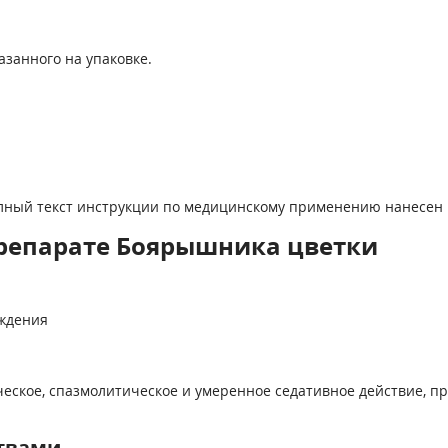
азанного на упаковке.
олный текст инструкции по медицинскому применению нанесен 
репарате Боярышника цветки
ождения
еское, спазмолитическое и умеренное седативное действие, пр
твами