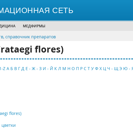
МАЦИОННАЯ СЕТЬ
ЕДИЦИНА
МЕДФИРМЫ
тв, справочник препаратов
taegi flores)
1-Z
А
Б
В
Г
Д
Е - Ж - З
И - Й
К
Л
М
Н
О
П
Р
С
Т
У
Ф
Х
Ц
Ч - Щ
Э
Ю - 
gi flores)
 цветки