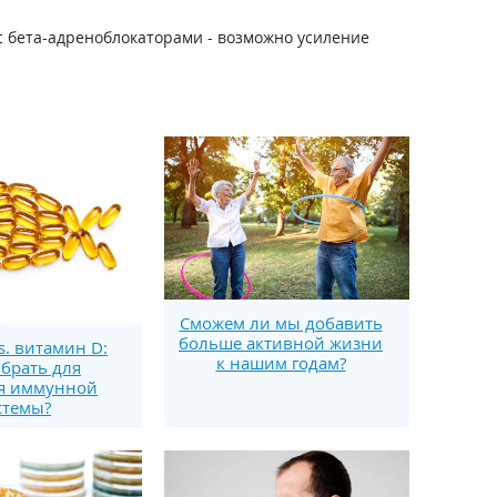
 бета-адреноблокаторами - возможно усиление
Сможем ли мы добавить
больше активной жизни
s. витамин D:
к нашим годам?
брать для
я иммунной
стемы?