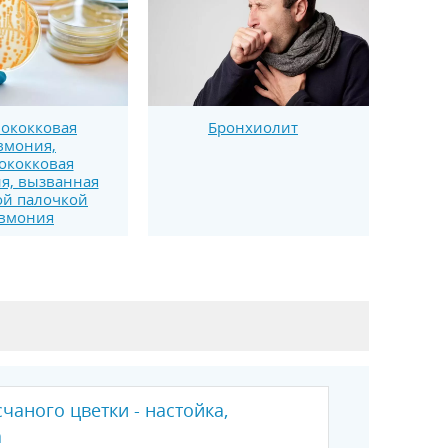
ококковая
Бронхиолит
вмония,
ококковая
я, вызванная
й палочкой
вмония
чаного цветки - настойка,
а