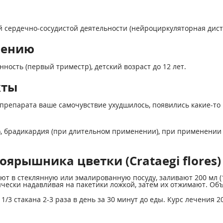
сердечно-сосудистой деятельности (нейроциркуляторная дисто
нению
ость (первый триместр), детский возраст до 12 лет.
кты
препарата ваше самочувствие ухудшилось, появились какие-то 
), брадикардия (при длительном применении), при применении 
ярышника цветки (Crataegi flores)
ают в стеклянную или эмалированную посуду, заливают 200 мл (
чески надавливая на пакетики ложкой, затем их отжимают. Об
 1/3 стакана 2-3 раза в день за 30 минут до еды. Курс лечения 