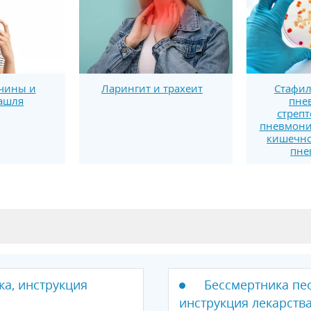
чины и
Ларингит и трахеит
Стафил
ашля
пне
стрепт
пневмони
кишечно
пне
ка, инструкция
Бессмертника пес
инструкция лекарств