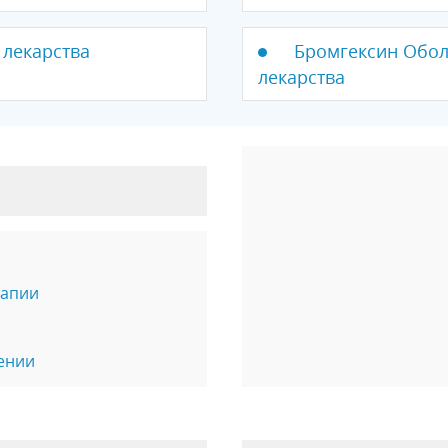
 лекарства
Бромгексин Оболе
лекарства
рапии
ении