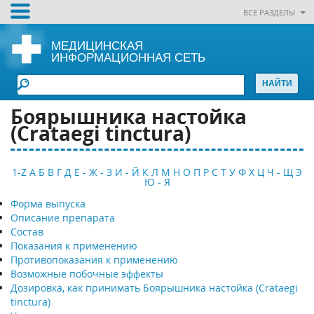
ВСЕ РАЗДЕЛЫ
МЕДИЦИНСКАЯ
ИНФОРМАЦИОННАЯ СЕТЬ
Боярышника настойка
(Crataegi tinctura)
1-Z
А
Б
В
Г
Д
Е - Ж - З
И - Й
К
Л
М
Н
О
П
Р
С
Т
У
Ф
Х
Ц
Ч - Щ
Э
Ю - Я
Форма выпуска
Описание препарата
Состав
Показания к применению
Противопоказания к применению
Возможные побочные эффекты
Дозировка, как принимать Боярышника настойка (Crataegi
tinctura)