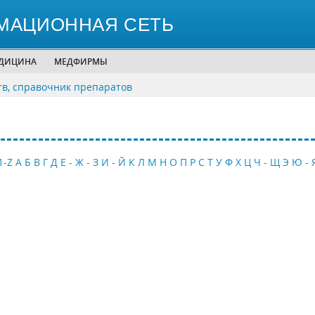
МАЦИОННАЯ СЕТЬ
ЕДИЦИНА
МЕДФИРМЫ
тв, справочник препаратов
1-Z
А
Б
В
Г
Д
Е - Ж - З
И - Й
К
Л
М
Н
О
П
Р
С
Т
У
Ф
Х
Ц
Ч - Щ
Э
Ю - 