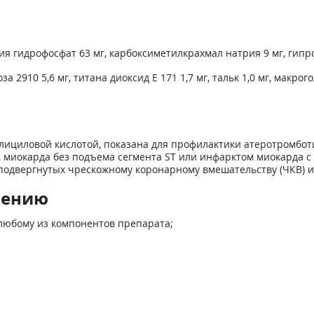
я гидрофосфат 63 мг, карбоксиметилкрахмал натрия 9 мг, гипрол
 2910 5,6 мг, титана диоксид Е 171 1,7 мг, тальк 1,0 мг, макрог
ициловой кислотой, показана для профилактики атеротромбот
миокарда без подъема сегмента ST или инфарктом миокарда с п
подвергнутых чрескожному коронарному вмешательству (ЧКВ) 
нению
 любому из компонентов препарата;