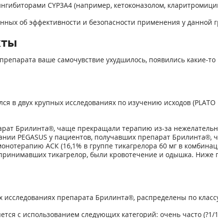
нгибиторами CYP3A4 (например, кетоконазолом, кларитромицин
м данных об эффективности и безопасности применения у данной 
кты
препарата ваше самочувствие ухудшилось, появились какие-то 
я в двух крупных исследованиях по изучению исходов (PLATO и
арат Брилинта®, чаще прекращали терапию из-за нежелательн
овании PEGASUS у пациентов, получавших препарат Брилинта®, 
онотерапию АСК (16,1% в группе тикагрелора 60 мг в комбинац
принимавших тикагрелор, были кровотечение и одышка. Ниже
 исследованиях препарата Брилинта®, распределены по классу
 с использованием следующих категорий: очень часто (?1/10), ча