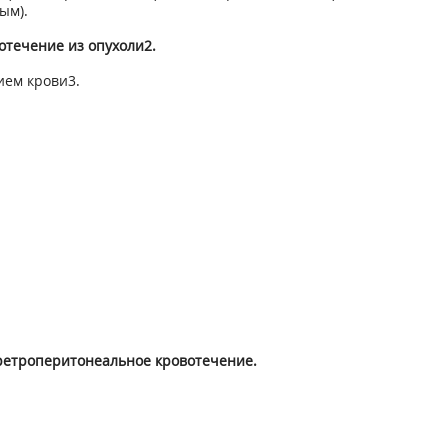
ым).
отечение из опухоли
2
.
ием крови
3
.
- ретроперитонеальное кровотечение.