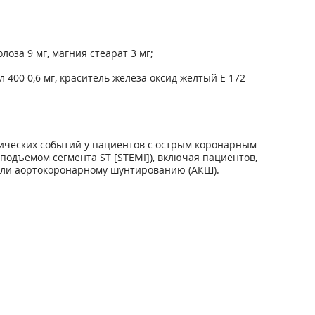
оза 9 мг, магния стеарат 3 мг;
ол 400 0,6 мг, краситель железа оксид жёлтый Е 172
ических событий у пациентов с острым коронарным
одъемом сегмента ST [STEMI]), включая пациентов,
или аортокоронарному шунтированию (АКШ).