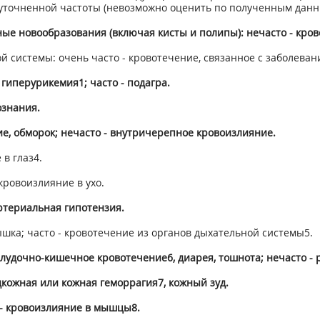
, неуточненной частоты (невозможно оценить по полученным данн
ые новообразования (включая кисты и полипы): нечасто - кров
 системы: очень часто - кровотечение, связанное с заболеван
- гиперурикемия
1
; часто - подагра.
ознания.
ие, обморок; нечасто - внутричерепное кровоизлияние.
 в глаз
4
.
 кровоизлияние в ухо.
артериальная гипотензия.
ышка; часто - кровотечение из органов дыхательной системы
5
.
желудочно-кишечное кровотечение
6
, диарея, тошнота; нечасто 
одкожная или кожная геморрагия
7
, кожный зуд.
 - кровоизлияние в мышцы
8
.