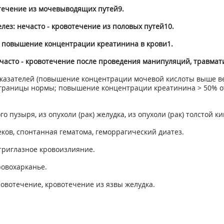
отечение из мочевыводящих путей
9
.
ез: нечасто - кровотечение из половых путей
10
.
- повышение концентрации креатинина в крови
1
.
часто - кровотечение после проведения манипуляций, травмат
оказателей (повышение концентрации мочевой кислоты выше ве
границы нормы; повышение концентрации креатинина > 50% от 
о пузыря, из опухоли (рак) желудка, из опухоли (рак) толстой к
ков, спонтанная гематома, геморрагический диатез.
триглазное кровоизлияние.
ровохарканье.
ровотечение, кровотечение из язвы желудка.