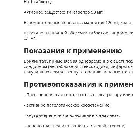
На 1 таблетку:
Активное вещество: тикагрелор 90 мг;
Вспомогательные вещества: маннитол 126 мг, кальци
в составе пленочной оболочки таблетки: гипромеллоза
0,1 мг.
Показания к применению
Брилинта®, применяемая одновременно с ацетилсал
синдромом (нестабильной стенокардией, инфарктом 
получавших лекарственную терапию, и пациентов, 
Противопоказания к приме
- Повышенная чувствительность к тикагрелору или
- активное патологическое кровотечение;
- внутричерепное кровоизлияние в анамнезе;
- печеночная недостаточность тяжелой степени;