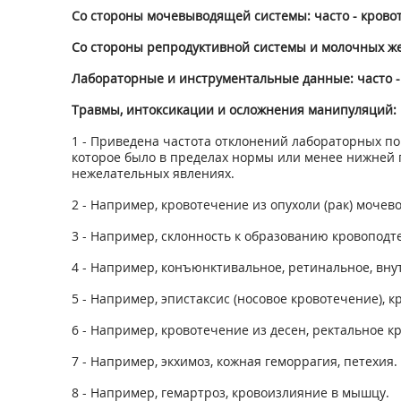
Со стороны мочевыводящей системы: часто - кров
Со стороны репродуктивной системы и молочных жел
Лабораторные и инструментальные данные: часто 
Травмы, интоксикации и осложнения манипуляций: 
1
- Приведена частота отклонений лабораторных п
которое было в пределах нормы или менее нижней 
нежелательных явлениях.
2
- Например, кровотечение из опухоли (рак) мочевог
3
- Например, склонность к образованию кровоподте
4
- Например, конъюнктивальное, ретинальное, вну
5
- Например, эпистаксис (носовое кровотечение), к
6
- Например, кровотечение из десен, ректальное к
7
- Например, экхимоз, кожная геморрагия, петехия.
8
- Например, гемартроз, кровоизлияние в мышцу.