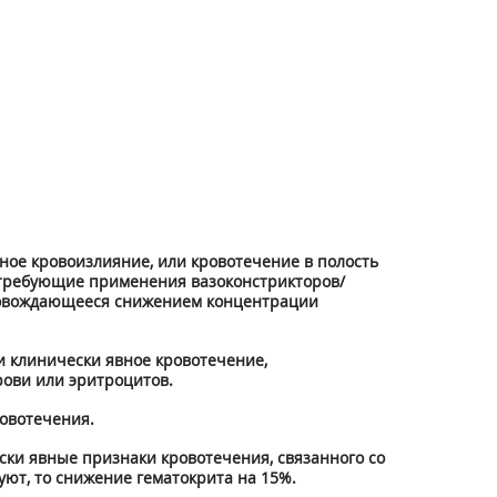
ое кровоизлияние, или кровотечение в полость
 требующие применения вазоконстрикторов/
провождающееся снижением концентрации
 клинически явное кровотечение,
рови или эритроцитов.
овотечения.
ски явные признаки кровотечения, связанного со
уют, то снижение гематокрита на 15%.