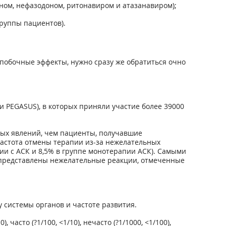
ом, нефазодоном, ритонавиром и атазанавиром);
группы пациентов).
побочные эффекты, нужно сразу же обратиться очно
 PEGASUS), в которых приняли участие более 39000
ых явлений, чем пациенты, получавшие
частота отмены терапии из-за нежелательных
ии с АСК и 8,5% в группе монотерапии АСК). Самыми
 представлены нежелательные реакции, отмеченные
 системы органов и частоте развития.
сто (?1/100, <1/10), нечасто (?1/1000, <1/100),