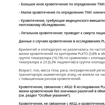
- Большое иное кровотечение по определению TIMI:
- Малое кровотечение по определению TIMI: клинич
- Кровотечение, требующее медицинского вмешатель
неотложному обследованию.
- Летальное кровотечение: приводит к смерти пацие
Данные о случаях кровотечении в исследованиях PL
Брилинта® и клопидогрел не различались по частот
жизни кровотечений по критериям PLATO (5,8% в об
группе тикагрелора (16,1%) по сравнению с клопидог
тикагрелора и 23 (0,3% пациентов) в группе клопидо
Возраст, пол, масса тела, раса, географический р
транзиторную ишемическую атаку, не влияли на ча
с повышенным риском кровотечений.
Кровотечение, связанное с AKШ: В исследовании PL
жизни кровотечения без значимых различий в обеих
(см. раздел "Особые указания").
Кровотечение, не связанное с АКШ, и кровотечение