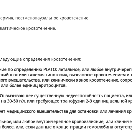
пермия, постменопаузальное кровотечение.
авматическое кровотечение.
 следующие определения кровотечения:
ие по определению PLATO: летальное, или любое внутричерепн
ский шок или тяжелая гипотония, вызванные кровотечением и
ого вмешательства, или клинически явное кровотечение, со
4 или более единиц эритроцитов.
O: вызывающее существенную недееспособность пациента, или
а 30-50 г/л, или требующее трансфузии 2-3 единиц цельной к
ует медицинского вмешательства для остановки или лечения кр
льное, или любое внутричерепное кровоизлияние, или клиниче
 более, или, если данные о концентрации гемоглобина отсутств