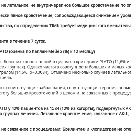
 не летальное, не внутричерепное большое кровотечение по о
ески явное кровотечение, сопровождающееся снижением уровня
ства, по определению TIMI: требует медицинского вмешательс
нта в течение 7 суток.
ATO (оценка по Каплан-Мейер (%) к 12 месяцу)
е больших кровотечений в целом по критериям PLATO (11,6% и 
еих группах). Однако частота совокупности больших и малых 
релом (14,6%, р=0,0084). Отмечено несколько случаев летальног
грела.
егион, сопутствующие заболевания, сопутствующая терапия, ана
стоту больших кровотечений в целом и не связанных с процеду
ATO у 42% пациентов из 1584 (12% из когорты), подвергнутых
 группах лечения. Летальное кровотечение, связанное с АКШ, 
, не связанное с процедурами: Брилинта® и клопидогрел не отл