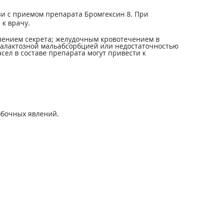
и с приемом препарата Бромгексин 8. При
к врачу.
ением секрета; желудочным кровотечением в
галактозной мальабсорбцией или недостаточностью
сел в составе препарата могут привести к
обочных явлений.