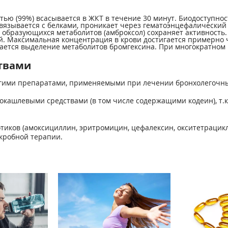
ью (99%) всасывается в ЖКТ в течение 30 минут. Биодоступнос
связывается с белками, проникает через гематоэнцефалически
образующихся метаболитов (амброксол) сохраняет активность.
. Максимальная концентрация в крови достигается примерно ч
ается выделение метаболитов бромгексина. При многократном
твами
угими препаратами, применяемыми при лечении бронхолегочны
окашлевыми средствами (в том числе содержащими кодеин), т.
тиков (амоксициллин, эритромицин, цефалексин, окситетрацик
кробной терапии.