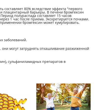
ть составляет 80% вследствие эффекта "первого
й и плацентарный барьеры. В печени бромгексин
 Период полураспада составляет 15 часов
ерез 1 час после приема. Экскретируется почками.
 применении бромгексин может кумулировать.
х заболеваний.
к. они могут затруднять откашливание разжиженной
лин), сульфаниламидных препаратов в