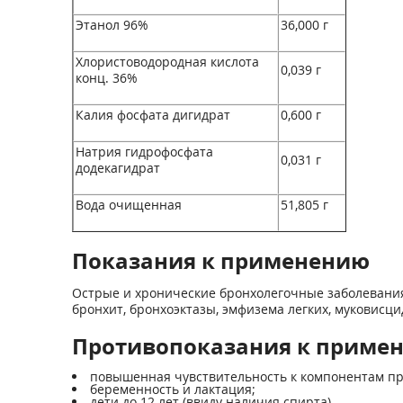
Этанол 96%
36,000 г
Хлористоводородная кислота
0,039 г
конц. 36%
Калия фосфата дигидрат
0,600 г
Натрия гидрофосфата
0,031 г
додекагидрат
Вода очищенная
51,805 г
Показания к применению
Острые и хронические бронхолегочные заболевани
бронхит, бронхоэктазы, эмфизема легких, муковисцид
Противопоказания к приме
повышенная чувствительность к компонентам пр
беременность и лактация;
дети до 12 лет (ввиду наличия спирта)