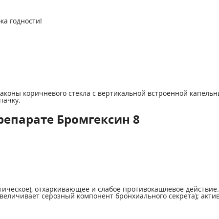
ка годности!
лаконы коричневого стекла с вертикальной встроенной капель
пачку.
репарате Бромгексин 8
тическое), отхаркивающее и слабое противокашлевое действие
величивает серозный компонент бронхиального секрета); акти