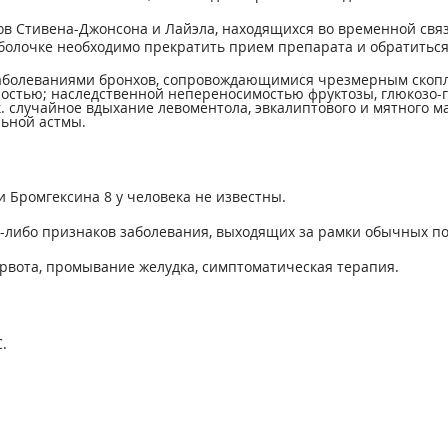
в Стивена-Джонсона и Лайэла, находящихся во временной связ
болочке необходимо прекратить прием препарата и обратиться 
заболеваниями бронхов, сопровождающимися чрезмерным скопл
остью; наследственной непереносимостью фруктозы, глюкозо-
. случайное вдыхание левоментола, эвкалиптового и мятного ма
льной астмы.
Бромгексина 8 у человека не известны.
х-либо признаков заболевания, выходящих за рамки обычных п
рвота, промывание желудка, симптоматическая терапия.
.