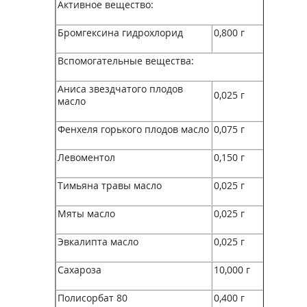
Активное вещество:
Бромгексина гидрохлорид
0,800 г
Вспомогательные вещества:
Аниса звездчатого плодов
0,025 г
масло
Фенхеля горького плодов масло
0,075 г
Левоментол
0,150 г
Тимьяна травы масло
0,025 г
Мяты масло
0,025 г
Эвкалипта масло
0,025 г
Сахароза
10,000 г
Полисорбат 80
0,400 г