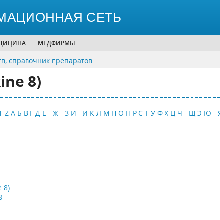
МАЦИОННАЯ СЕТЬ
ЕДИЦИНА
МЕДФИРМЫ
тв, справочник препаратов
ne 8)
1-Z
А
Б
В
Г
Д
Е - Ж - З
И - Й
К
Л
М
Н
О
П
Р
С
Т
У
Ф
Х
Ц
Ч - Щ
Э
Ю - 
 8)
8