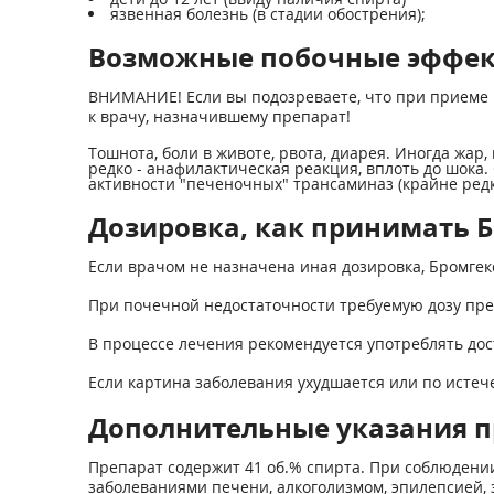
язвенная болезнь (в стадии обострения);
Возможные побочные эффе
ВНИМАНИЕ! Если вы подозреваете, что при приеме 
к врачу, назначившему препарат!
Тошнота, боли в животе, рвота, диарея. Иногда жар
редко - анафилактическая реакция, вплоть до шока
активности "печеночных" трансаминаз (крайне редк
Дозировка, как принимать Б
Если врачом не назначена иная дозировка, Бромгек
При почечной недостаточности требуемую дозу пр
В процессе лечения рекомендуется употреблять дос
Если картина заболевания ухудшается или по истече
Дополнительные указания п
Препарат содержит 41 об.% спирта. При соблюдении 
заболеваниями печени, алкоголизмом, эпилепсией, 