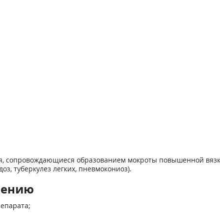
я, сопровождающиеся образованием мокроты повышенной вязко
оз, туберкулез легких, пневмокониоз).
нению
епарата;