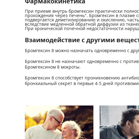
Фармакокинетика
При приеме внутрь бромгексин практически полност
прохождения через печень". Бромгексин в плазме 
подвергается деметилированию и окислению, часть 
вследствие медленной обратной диффузии из тканей
При хронической почечной недостаточности наруш
Взаимодействие с другими вещес
Бромгексин 8 можно назначать одновременно с др
Бромгексин 8 не назначают одновременно с против
Бромгексином 8 мокроты.
Бромгексин 8 способствует проникновению антибио
бронхиальный секрет в первые 4-5 дней противоми