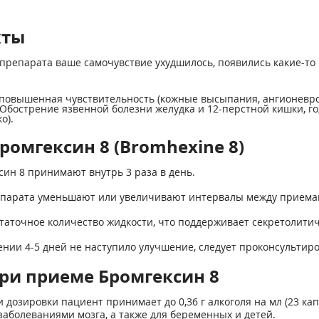
кты
препарата ваше самочувствие ухудшилось, появились какие-то 
, повышенная чувствительность (кожные высыпания, ангионеврот
. Обострение язвенной болезни желудка и 12-перстной кишки, г
о).
ромгексин 8 (Bromhexine 8)
син 8 принимают внутрь 3 раза в день.
епарата уменьшают или увеличивают интервалы между приема
таточное количество жидкости, что поддерживает секретолитич
нии 4-5 дней не наступило улучшение, следует проконсультиро
ри приеме Бромгексин 8
дозировки пациент принимает до 0,36 г алкоголя на мл (23 кап
заболеваниями мозга, а также для беременных и детей.